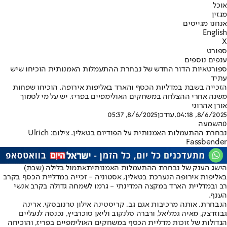
אוכל
מגזין
אנחנו מגייסים
English
X
ספורט
ענפים נוספים
ספורטאיות הדור החדש של נבחרת ההתעמלות האמנותית הוכיחו שיש
עתיד
הזכייה בשבת במדליות הכסף והארד באליפות אירופה, הוכיחו שפחות
משנה אחרי ההצלחה במשחקים האולימפיים בפריז, יש על מי לסמוך
אורן אהרוני
8/6/2025, 04:18
,עודכן
8/6/2025, 05:37
0
השמעה
נבחרת ההתעמלות האמנותית על הפודיום בטאלין. צילום: Ulrich
Fassbender
הישג הענק של נבחרת ההתעמלות האמנותית
אתמול בלילה (שבת)
באליפות אירופה הנערכת בטאלין, אסטוניה - זכייה במדליית הכסף בקרב
רב ובמדליית הארד במקצה המדינתי - גרמו לשמחה גדולה בקרב אנשי
הענף.
הנבחרת, אותה מרכיבות אגם גב, קריסטינה אילון טרנובסקי, ארינה
גבוזדצק, מאיה גמליאל, ורברה סלנקוב וליאן סוכרביץ, נכנסה לנעליים
הגדולות של זוכות מדליית הכסף במשחקים האולימפיים בפריז, והוכיחה