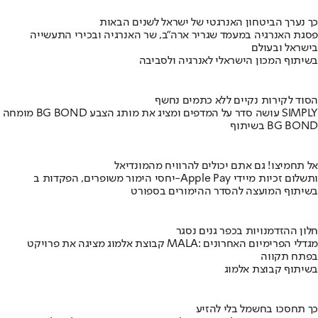
כך נערך הביטחון האנרגטי של ישראל לשנים הבאות
פסגת האנרגיה במעמד שגריר ארה"ב, שר האנרגיה ובכירי התעשייה
בישראל ובעולם
בשיתוף המכון הישראלי לאנרגיה ולסביבה
הסוד לקירות נקיים ללא כתמים נחשף
מומחה BG BOND עושה סדר על המדפים ומציג את מותג הצבע SIMPLY
בשיתוף BG BOND
אל תחמיצו! גם אתם יכולים להרוויח מהמונדיאל
יחסי הימור משופרים, הפקדות ב-Apple Pay ותשלום זכיות מיידי
בשיתוף המועצה להסדר ההימורים בספורט
חלון ההזדמנויות בכפר גנים נסגר
קבוצת אלמוג מציגה את פרויקט MALA: מגדלי הפרימיום האחרונים
בפתח תקווה
בשיתוף קבוצת אלמוג
כך תחסכו בחשמל בלי להזיע