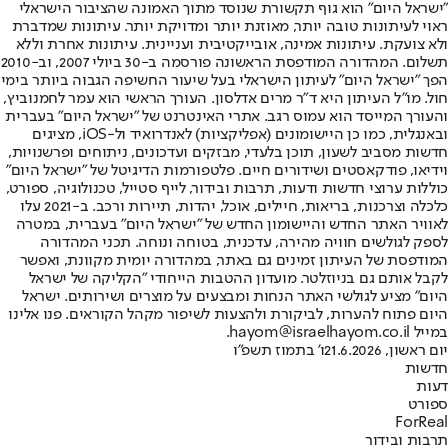
"ישראל היום" הוא גוף תקשורת שנוסד מתוך האמונה שהציבור הישראלי
ראוי לעיתונות טובה יותר, מאוזנת יותר ומדויקת יותר. עיתונות שמדברת
ולא צועקת. עיתונות אמינה, אובייקטיבית ועניינית. עיתונות אחרת וללא
תשלום. המהדורה המודפסת הראשונה פורסמה ב-30 ביולי 2007, וב-2010
הפך "ישראל היום" לעיתון הישראלי בעל שיעור החשיפה הגבוה ביותר בימי
חול. מו"ל העיתון היא ד"ר מרים אדלסון. העורך הראשי הוא עמר לחמנוביץ,
והעורך המייסד הוא עמוס רגב. אתרי האינטרנט של "ישראל היום" בעברית
ובאנגלית, כמו כן היישומונים (אפליקציות) לאנדרואיד ול-iOS, מציגים
חדשות מסביב לשעון, תוכן בלעדי, מבזקים ועדכונים, ניתוחים ופרשנויות,
וידיאו, פודקאסטים ושידורים חיים. פלטפורמות הדיגיטל של "ישראל היום"
כוללות ערוצי חדשות ודעות, תרבות ובידור, לייף סטייל, טכנולוגיה, ספורט,
כלכלה וצרכנות, בריאות, חיילים, אוכל, יהדות, תיירות ורכב. ב-2021 עלו
לאוויר האתר החדש והיישומון החדש של "ישראל היום" בעברית, במטרה
לספק לגולשים חוויה מהירה, עדכנית, בטוחה ונוחה. תכני המהדורה
המודפסת של העיתון זמינים גם באתר, במהדורה יומית מקוונת, ואפשר
לקבל אותם גם בניוזלטר. מועדון ההטבות הייחודי "הקליקה של ישראל
היום" מציע לגולשי האתר הנחות ומבצעים על מוצרים ושירותים. ישראל
היום פתוח להערות, לביקורת ולהצעות לשיפור מקהל הקוראים. פנו אלינו
במייל hayom@israelhayom.co.il.
יום ראשון, 21.6.2026
ו' בתמוז תשפ"ו
חדשות
דעות
ספורט
ForReal
תרבות ובידור