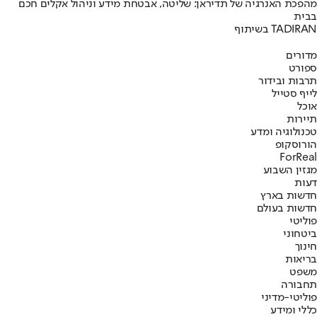
מהפכת האנרגיה של תדיראן: שליטה, אבטחת מידע וניהול אקלים חכם
בבית
בשיתוף TADIRAN
מדורים
ספורט
תרבות ובידור
לייף סטייל
אוכל
תיירות
טכנולוגיה ומדע
הורוסקופ
ForReal
מגזין השבוע
דעות
חדשות בארץ
חדשות בעולם
פוליטי
ביטחוני
חינוך
בריאות
משפט
תחבורה
פוליטי-מדיני
כללי ומידע