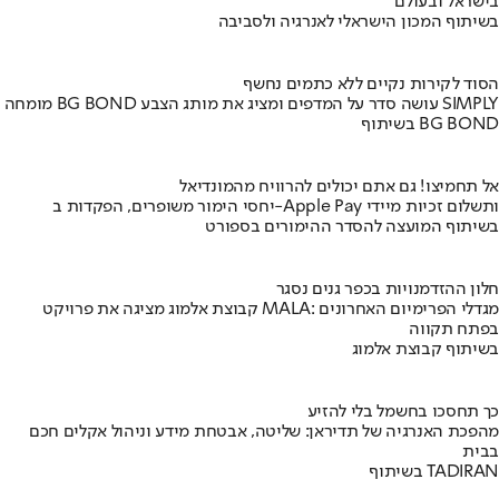
בישראל ובעולם
בשיתוף המכון הישראלי לאנרגיה ולסביבה
הסוד לקירות נקיים ללא כתמים נחשף
מומחה BG BOND עושה סדר על המדפים ומציג את מותג הצבע SIMPLY
בשיתוף BG BOND
אל תחמיצו! גם אתם יכולים להרוויח מהמונדיאל
יחסי הימור משופרים, הפקדות ב-Apple Pay ותשלום זכיות מיידי
בשיתוף המועצה להסדר ההימורים בספורט
חלון ההזדמנויות בכפר גנים נסגר
קבוצת אלמוג מציגה את פרויקט MALA: מגדלי הפרימיום האחרונים
בפתח תקווה
בשיתוף קבוצת אלמוג
כך תחסכו בחשמל בלי להזיע
מהפכת האנרגיה של תדיראן: שליטה, אבטחת מידע וניהול אקלים חכם
בבית
בשיתוף TADIRAN