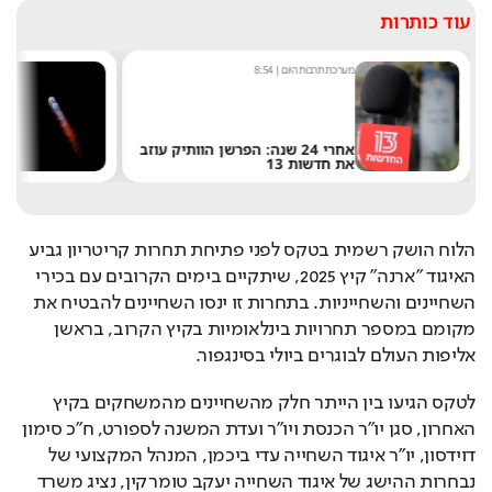
עוד כותרות
מערכת תרבות היום
|
8:54
ש
אחרי 24 שנה: הפרשן הוותיק עוזב
את חדשות 13
ש
הלוח הושק רשמית בטקס לפני פתיחת תחרות קריטריון גביע 
האיגוד "ארנה" קיץ 2025, שיתקיים בימים הקרובים עם בכירי 
השחיינים והשחייניות. בתחרות זו ינסו השחיינים להבטיח את 
מקומם במספר תחרויות בינלאומיות בקיץ הקרוב, בראשן 
אליפות העולם לבוגרים ביולי בסינגפור.
לטקס הגיעו בין הייתר חלק מהשחיינים מהמשחקים בקיץ 
האחרון, סגן יו"ר הכנסת ויו"ר ועדת המשנה לספורט, ח"כ סימון 
דוידסון, יו"ר איגוד השחייה עדי ביכמן, המנהל המקצועי של 
נבחרות ההישג של איגוד השחייה יעקב טומרקין, נציג משרד 