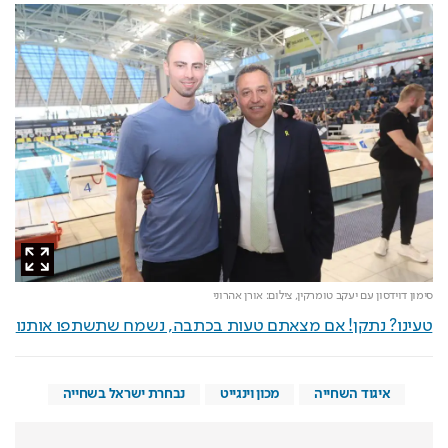
סימון דוידסון עם יעקב טומרקין,
צילום: אורן אהרוני
טעינו? נתקן! אם מצאתם טעות בכתבה, נשמח שתשתפו אותנו
איגוד השחייה
מכון וינגייט
נבחרת ישראל בשחייה