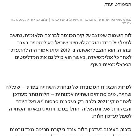
הספורט ועוד.
Loaded
: 
Unmute
19.05%
מפגש נשיא המדינה ורעייתו עם נבחרות ישראל בריצת כביש
  |  צלם: אבי קנר, מקליט: גדעון 
ארנולד
לוח השמות שמוצב על קיר הכניסה לבריכה הלאומית, נחשב 
לסמל של כבוד והוקרה לשחייני ישראל האולימפיים בעבר 
ובהווה. הוא הוצב לראשונה ב-2019 ומאז אמור היה להתעדכן 
לאחר כל אולימפיאדה, כאשר הוא כולל גם את המדליסטים 
הפראלימפיים בענף.
למרות הנציגות המכובדת של נבחרת השחייה בפריז – שכללה 
שחייה, מים פתוחים ושחייה אמנותית – הלוח נותר מעודכן 
לאחר טוקיו 2021 בלבד. רק בעקבות פרסום "ישראל היום" 
והביקורת שנלוותה אליה, החלו במכון וינגייט ובאיגוד השחייה 
לפעול לעדכון הלוח.
כזכור, העיכוב בעדכון הלוח עורר ביקורת חריפה מצד גורמים 