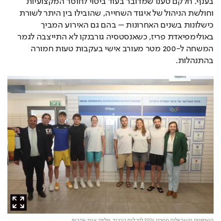
בענף. חלקם טענו שמדובר בעוד ביטוי לחוסר המקצועיות 
וחולשת הניהול של איגוד השחייה, שהובילו בין היתר לשורת 
כישלונות בשנים האחרונות – בהם גם האירוע המביך 
באולימפיאדת פריז, כשאנסטסיה גורבנקו לא התייצבה לגמר 
המשחה ל-200 מטר מעורב אישי בעקבות טעות חמורה 
בהתנהלות.
השחיינים הישראלים מפריז 2024 ליד לוח הכבוד,
צילום: אורן אהרוני