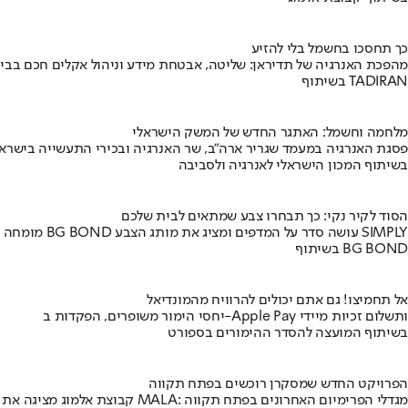
כך תחסכו בחשמל בלי להזיע
מהפכת האנרגיה של תדיראן: שליטה, אבטחת מידע וניהול אקלים חכם בבי
בשיתוף TADIRAN
מלחמה וחשמל: האתגר החדש של המשק הישראלי
פסגת האנרגיה במעמד שגריר ארה"ב, שר האנרגיה ובכירי התעשייה בישראל
בשיתוף המכון הישראלי לאנרגיה ולסביבה
הסוד לקיר נקי: כך תבחרו צבע שמתאים לבית שלכם
מומחה BG BOND עושה סדר על המדפים ומציג את מותג הצבע SIMPLY
בשיתוף BG BOND
אל תחמיצו! גם אתם יכולים להרוויח מהמונדיאל
יחסי הימור משופרים, הפקדות ב-Apple Pay ותשלום זכיות מיידי
בשיתוף המועצה להסדר ההימורים בספורט
הפרויקט החדש שמסקרן רוכשים בפתח תקווה
קבוצת אלמוג מציגה את פרויקט MALA: מגדלי הפרימיום האחרונים בפתח תקווה