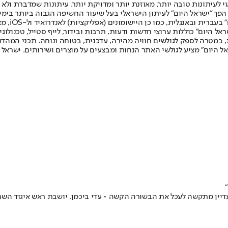
לעיתונות טובה יותר, מאוזנת יותר ומדויקת יותר. עיתונות שמדברת ולא צ
שלום. המהדורה המודפסת הראשונה פורסמה ב-30 ביולי 2007, וב-2010 הפך "ישראל היום" לעיתון הישראלי בעל שי
לחמנוביץ,
ל היום" כוללות ערוצי חדשות ודעות, תרבות ובידור, לייף סטייל, טכנולוגיה
ברית, במטרה לספק לגולשים חוויה מהירה, עדכנית, בטוחה ונוחה. תכני המה
ל היום" מציע לגולשי האתר הנחות ומבצעים על מוצרים ושירותים. ישראל 
חיין העבר בן ה-25 ענף השחייה בישראל עדיין מתקשה לעכל את הבשורה הקשה • עדי ביכמן, יוש