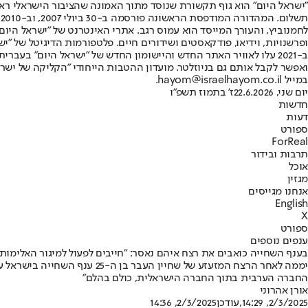
"ישראל היום" הוא גוף תקשורת שנוסד מתוך האמונה שהציבור הישראלי ראוי 
ת
ופרשנויות, וידיאו, פודקאסטים ושידורים חיים. פלטפורמות הדיגיטל של "ישרא
ב-2021 עלו לאוויר האתר החדש והיישומון החדש של "ישראל היום" בע
ואפשר לקבל אותם גם בניוזלטר. מועדון ההטבות הייחודי "הקליקה של ישרא
במייל hayom@israelhayom.co.il.
יום שני, 22.6.2026
ז' בתמוז תשפ"ו
חדשות
דעות
ספורט
ForReal
תרבות ובידור
אוכל
מגזין
אנחנו מגייסים
English
X
ספורט
ענפים נוספים
בענף השחייה כואבים את רצח איהם נאסר: "חייבים לפעול למיגור האלימות"
יממה לאחר הרצח המזעזע של ש
החברה הערבית בתוך החברה הישראלית, כולם בהלם"
אורן אהרוני
2/3/2025, 14:29
,עודכן
2/3/2025, 14:36