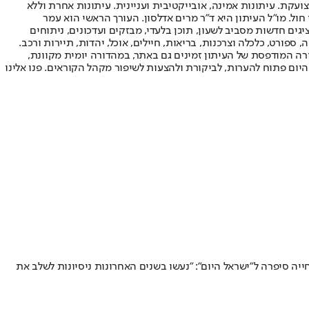
ועקת. עיתונות אמינה, אובייקטיבית ועניינית. עיתונות אחרת וללא
עור החשיפה הגבוה ביותר בימי חול. מו"ל העיתון היא ד"ר מרים אדלסון. העורך הראשי הוא עמר
 והעורך המייסד הוא עמוס רגב. אתרי האינטרנט של "ישראל היום" בעברית ובאנגלית, כמו כן היישומונים (אפליקציות) לאנדרואיד ול-iOS, מציגים חדשות מסביב לשעון, תוכן בלעדי, מבזקים ועדכונים, ניתוחים
, ספורט, כלכלה וצרכנות, בריאות, חיילים, אוכל, יהדות, תיירות ורכב.
דורה המודפסת של העיתון זמינים גם באתר, במהדורה יומית מקוונת,
היום פתוח להערות, לביקורת ולהצעות לשיפור מקהל הקוראים. פנו אלינו
בת ראש איגוד השחייה סיפרה ל"ישראל היום": "נעשו בשנים האחרונות ניסיונות לשלב את