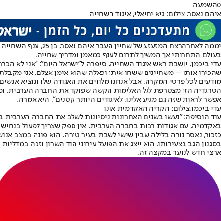
0
השמעה
איהם נאסר. צילום: גיא יחיאלי, איגוד השחייה
יממה לאחר
הרצח המזעזע של שחיין העבר איהם נאסר
, בן 25, ענף 
בעולם התחרותי אך המשיך לתרום לענף כמאמן ומדריך שחייה.
עדי ביכמן, יושבת ראש איגוד השחייה, סיפרה ל"ישראל היום": "אני לא הכרת
שהכירו אותו – משחיינים ששחו איתו וכאלה שהוא אימן אצלם, אני מקבלת המ
מודעים לכל פרטי המקרה, אבל אנחנו מלווים את האגודה שלו ונוציא אנשי
הטרגדיה הזו מצטרפת לגל האלימות הקשה שפוקד את החברה הערבית, ומשל
אפשר לראות שזה גם מגיע אלינו, לאיגודים היותר קטנים", היא אמרה.
עדי ביכמן,צילום: הקריה האקדמית אונו
עוד הוסיפה: "נעשו בשנים האחרונות ניסיונות לשלב את החברה הערבית בת
באקדמיה, עם אגודות רבות בחברה הערבית. אין ספק שצריך לפעול בנחישות 
כזכור, נאסר נורה בלילה שבין שישי לשבת בעיר טירה. הוא פונה במצב אנ
ארצי חדש לנוער במקצה זה.