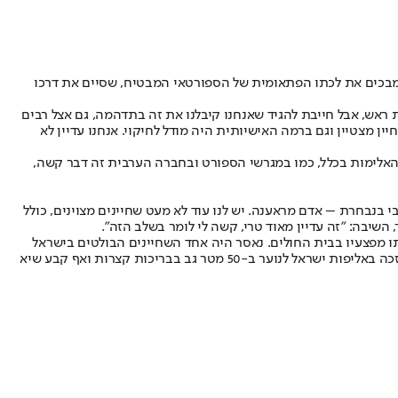
ים מבכים את לכתו הפתאומית של הספורטאי המבטיח, שסיים את דרכו
בת ראש, אבל חייבת להגיד שאנחנו קיבלנו את זה בתדהמה, גם אצל רבים
ן מצטיין וגם ברמה האישיותית היה מודל לחיקוי. אנחנו עדיין לא
האלימות בכלל, כמו במגרשי הספורט ובחברה הערבית זה דבר קשה,
בנבחרת – אדם מראענה. יש לנו עוד לא מעט שחיינים מצוינים, כולל
שיבה: "זה עדיין מאוד טרי, קשה לי לומר בשלב הזה".
תו מפצעיו בבית החולים. נאסר היה אחד השחיינים הבולטים בישראל
בסגנון הגב בצעירותו. הוא ייצג את הפועל עירוני הוד השרון וזכה במדליות רבות באליפויות ישראל לנוער. שיא הקריירה שלו כנער הגיע בסוף 2019, אז זכה באליפות ישראל לנוער ב-50 מטר גב בבריכות קצרות ואף קבע שיא