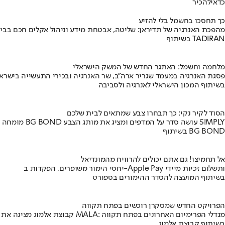
כדאי
להכיר
כך תחסכו בחשמל בלי להזיע
מהפכת האנרגיה של תדיראן: שליטה, אבטחת מידע וניהול אקלים חכם בבי
בשיתוף TADIRAN
מלחמה וחשמל: האתגר החדש של המשק הישראלי
פסגת האנרגיה במעמד שגריר ארה"ב, שר האנרגיה ובכירי התעשייה בישראל
בשיתוף המכון הישראלי לאנרגיה ולסביבה
הסוד לקיר נקי: כך תבחרו צבע שמתאים לבית שלכם
מומחה BG BOND עושה סדר על המדפים ומציג את מותג הצבע SIMPLY
בשיתוף BG BOND
אל תחמיצו! גם אתם יכולים להרוויח מהמונדיאל
יחסי הימור משופרים, הפקדות ב-Apple Pay ותשלום זכיות מיידי
בשיתוף המועצה להסדר ההימורים בספורט
הפרויקט החדש שמסקרן רוכשים בפתח תקווה
קבוצת אלמוג מציגה את פרויקט MALA: מגדלי הפרימיום האחרונים בפתח תקווה
בשיתוף קבוצת אלמוג