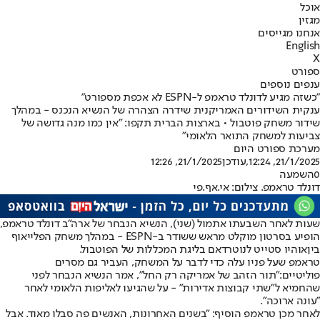
אוכל
מגזין
אנחנו מגייסים
English
X
ספורט
ענפים נוספים
"כשזה מגיע לדונלד טראמפ ל-ESPN לא אכפת מספורט"
ענקית השידורים האמריקנית שידרה הצהרה של הנשיא הנכנס - במהלך
שידור משחק פוטבול • בארצות הברית תקפו: "אין כמו מנה גדושה של
צביעות למשחק התואר הלאומי"
מערכת ספורט היום
21/1/2025, 12:24
,עודכן
21/1/2025, 12:26
0
השמעה
דונלד טראמפ. צילום: אי.אף.פי
שעות לאחר השבעתו אתמול (שני), הנשיא הנבחר של ארה"ב דונלד טראמפ,
הופיע בסרטון מוקלט מראש ששודר ב-ESPN - במהלך משחק הפלייאוף
בין
אוהיו סטייט לנוטרדאם בליגת המכללות של הפוטבול.
טראמפ שעל פניו עלה כדי לדבר על המשחק, העביר גם מסרים
פוליטיים:
"תור הזהב של אמריקה רק החל", אמר הנשיא הנבחר לפני
שהחמיא ל"שתי קבוצות אדירות" - על שהגיעו לאליפות הלאומי לאחר
"עונה ארוכה".
לאחר מכן טראמפ הוסיף: "בשנים האחרונות, האנשים פה סבלו מאוד. אבל