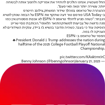
החל מעכשיו, אנחנו הולכים להחזיר את אמריקה ולהפוך אותה לבטוחה
יותר, עשירה יותר וגאה מאי פעם".
ההצהרה של טראמפ במהלך שידור המשחק,צילום: רויטרס
ב-USA Today פורסם טור דעה שתקף את ESPN על הבמה שנתן לנשיא
הנבחר: "כשזה מגיע לדונלד טראמפ ל-ESPN לא אכפת מספורט.
אין כמו
מנה גדושה של צביעות למשחק
התואר הלאומי".
הכותבת ננסי שריון
הוסיפה עוד כי בעבר, כשהיה מדובר בנשיא ג'ו ביידן, ענקית השידורים לא
העניקה לו במה.
המסר של טראמפ ב-ESPN
🔥President Donald J. Trump addresses the nation during
halftime of the 2025 College Football Playoff National
Championship.
pic.twitter.com/KAxktmrJrC
January 21, 2025
— Benny Johnson (@bennyjohnson)