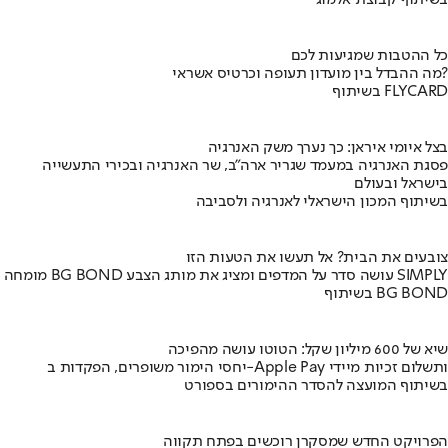
כל ההטבות שמגיעות לכם
מה ההבדל בין מועדון תעופה וכרטיס אשראי?
בשיתוף FLYCARD
בצל איומי איראן: כך נערך משק האנרגיה
פסגת האנרגיה במעמד שגריר ארה"ב, שר האנרגיה ובכירי התעשייה
בישראל ובעולם
בשיתוף המכון הישראלי לאנרגיה ולסביבה
צובעים את הבית? אל תעשו את הטעות הזו
מומחה BG BOND עושה סדר על המדפים ומציג את מותג הצבע SIMPLY
בשיתוף BG BOND
שיא של 600 מיליון שקל: הטוטו עושה מהפיכה
יחסי הימור משופרים, הפקדות ב-Apple Pay ותשלום זכיות מיידי
בשיתוף המועצה להסדר ההימורים בספורט
הפרויקט החדש שמסקרן רוכשים בפתח תקווה