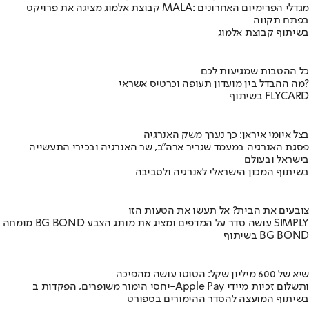
קבוצת אלמוג מציגה את פרויקט MALA: מגדלי הפרימיום האחרונים
בפתח תקווה
בשיתוף קבוצת אלמוג
כל ההטבות שמגיעות לכם
מה ההבדל בין מועדון תעופה וכרטיס אשראי?
בשיתוף FLYCARD
בצל איומי איראן: כך נערך משק האנרגיה
פסגת האנרגיה במעמד שגריר ארה"ב, שר האנרגיה ובכירי התעשייה
בישראל ובעולם
בשיתוף המכון הישראלי לאנרגיה ולסביבה
צובעים את הבית? אל תעשו את הטעות הזו
מומחה BG BOND עושה סדר על המדפים ומציג את מותג הצבע SIMPLY
בשיתוף BG BOND
שיא של 600 מיליון שקל: הטוטו עושה מהפיכה
יחסי הימור משופרים, הפקדות ב-Apple Pay ותשלום זכיות מיידי
בשיתוף המועצה להסדר ההימורים בספורט