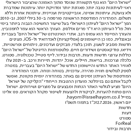
"ישראל היום" הוא גוף תקשורת שנוסד מתוך האמונה שהציבור הישראלי
ראוי לעיתונות טובה יותר, מאוזנת יותר ומדויקת יותר. עיתונות שמדברת
ולא צועקת. עיתונות אמינה, אובייקטיבית ועניינית. עיתונות אחרת וללא
תשלום. המהדורה המודפסת הראשונה פורסמה ב-30 ביולי 2007, וב-2010
הפך "ישראל היום" לעיתון הישראלי בעל שיעור החשיפה הגבוה ביותר בימי
חול. מו"ל העיתון היא ד"ר מרים אדלסון. העורך הראשי הוא עמר לחמנוביץ,
והעורך המייסד הוא עמוס רגב. אתרי האינטרנט של "ישראל היום" בעברית
ובאנגלית, כמו כן היישומונים (אפליקציות) לאנדרואיד ול-iOS, מציגים
חדשות מסביב לשעון, תוכן בלעדי, מבזקים ועדכונים, ניתוחים ופרשנויות,
וידיאו, פודקאסטים ושידורים חיים. פלטפורמות הדיגיטל של "ישראל היום"
כוללות ערוצי חדשות ודעות, תרבות ובידור, לייף סטייל, טכנולוגיה, ספורט,
כלכלה וצרכנות, בריאות, חיילים, אוכל, יהדות, תיירות ורכב. ב-2021 עלו
לאוויר האתר החדש והיישומון החדש של "ישראל היום" בעברית, במטרה
לספק לגולשים חוויה מהירה, עדכנית, בטוחה ונוחה. תכני המהדורה
המודפסת של העיתון זמינים גם באתר, במהדורה יומית מקוונת, ואפשר
לקבל אותם גם בניוזלטר. מועדון ההטבות הייחודי "הקליקה של ישראל
היום" מציע לגולשי האתר הנחות ומבצעים על מוצרים ושירותים. ישראל
היום פתוח להערות, לביקורת ולהצעות לשיפור מקהל הקוראים. פנו אלינו
במייל hayom@israelhayom.co.il.
יום ראשון, 12.7.2026
כ"ז בתמוז תשפ"ו
חדשות
דעות
ספורט
ForReal
תרבות ובידור