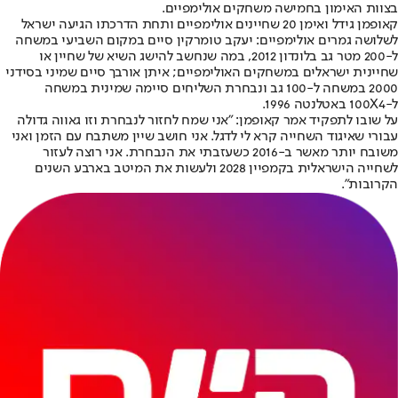
בצוות האימון בחמישה משחקים אולימפיים.
קאופמן גידל ואימן 20 שחיינים אולימפיים ותחת הדרכתו הגיעה ישראל
לשלושה גמרים אולימפיים: יעקב טומרקין סיים במקום השביעי במשחה
ל-200 מטר גב בלונדון 2012, במה שנחשב להישג השיא של שחיין או
שחיינית ישראלים במשחקים האולימפיים; איתן אורבך סיים שמיני בסידני
2000 במשחה ל-100 גב ונבחרת השליחים סיימה שמינית במשחה
ל-100X4 באטלנטה 1996.
על שובו לתפקיד אמר קאופמן: "אני שמח לחזור לנבחרת וזו גאווה גדולה
עבורי שאיגוד השחייה קרא לי לדגל. אני חושב שיין משתבח עם הזמן ואני
משובח יותר מאשר ב-2016 כשעזבתי את הנבחרת. אני רוצה לעזור
לשחייה הישראלית בקמפיין 2028 ולעשות את המיטב בארבע השנים
הקרובות".