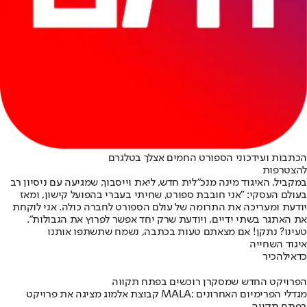
הכתבות ועידכוני הספורט החמים אצלך בטלגרם
להצטרפות
במקביל, האיגוד מינה מנכ"לית חדש, ליאת וייסבוך, שמגיעה עם ניסיון רב
בעולם העסקי: "אני חובבת ספורט, שחיתי בעברי בהפועל קישון, ומאז
יודעת ומעריכה את התרומה של עולם הספורט לחברה כולה. אני לוקחת
את האתגר בשתי ידיים, ויודעת שרק יחד אפשר לפרוץ את הגבולות".
טעינו? נתקן! אם מצאתם טעות בכתבה, נשמח שתשתפו אותנו
איגוד השחייה
כדאי
להכיר
הפרויקט החדש שמסקרן רוכשים בפתח תקווה
קבוצת אלמוג מציגה את פרויקט MALA: מגדלי הפרימיום האחרונים
בפתח תקווה