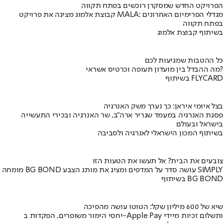
הפרויקט החדש שמסקרן רוכשים בפתח תקווה
קבוצת אלמוג מציגה את פרויקט MALA: מגדלי הפרימיום האחרונים
בפתח תקווה
בשיתוף קבוצת אלמוג
כל ההטבות שמגיעות לכם
מה ההבדל בין מועדון תעופה וכרטיס אשראי?
בשיתוף FLYCARD
בצל איומי איראן: כך נערך משק האנרגיה
פסגת האנרגיה במעמד שגריר ארה"ב, שר האנרגיה ובכירי התעשייה
בישראל ובעולם
בשיתוף המכון הישראלי לאנרגיה ולסביבה
צובעים את הבית? אל תעשו את הטעות הזו
מומחה BG BOND עושה סדר על המדפים ומציג את מותג הצבע SIMPLY
בשיתוף BG BOND
שיא של 600 מיליון שקל: הטוטו עושה מהפיכה
יחסי הימור משופרים, הפקדות ב-Apple Pay ותשלום זכיות מיידי