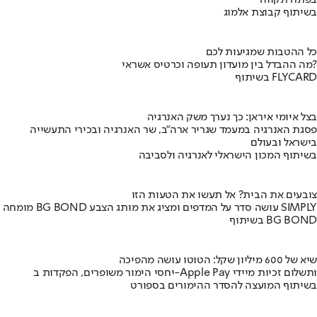
בשיתוף קבוצת אלמוג
כל ההטבות שמגיעות לכם
מה ההבדל בין מועדון תעופה וכרטיס אשראי?
בשיתוף FLYCARD
בצל איומי איראן: כך נערך משק האנרגיה
פסגת האנרגיה במעמד שגריר ארה"ב, שר האנרגיה ובכירי התעשייה
בישראל ובעולם
בשיתוף המכון הישראלי לאנרגיה ולסביבה
צובעים את הבית? אל תעשו את הטעות הזו
מומחה BG BOND עושה סדר על המדפים ומציג את מותג הצבע SIMPLY
בשיתוף BG BOND
שיא של 600 מיליון שקל: הטוטו עושה מהפיכה
יחסי הימור משופרים, הפקדות ב-Apple Pay ותשלום זכיות מיידי
בשיתוף המועצה להסדר ההימורים בספורט