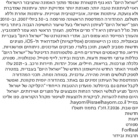
"ישראל היום" הוא גוף תקשורת שנוסד מתוך האמונה שהציבור הישראלי
ראוי לעיתונות טובה יותר, מאוזנת יותר ומדויקת יותר. עיתונות שמדברת
ולא צועקת. עיתונות אמינה, אובייקטיבית ועניינית. עיתונות אחרת וללא
תשלום. המהדורה המודפסת הראשונה פורסמה ב-30 ביולי 2007, וב-2010
הפך "ישראל היום" לעיתון הישראלי בעל שיעור החשיפה הגבוה ביותר בימי
חול. מו"ל העיתון היא ד"ר מרים אדלסון. העורך הראשי הוא עמר לחמנוביץ,
והעורך המייסד הוא עמוס רגב. אתרי האינטרנט של "ישראל היום" בעברית
ובאנגלית, כמו כן היישומונים (אפליקציות) לאנדרואיד ול-iOS, מציגים
חדשות מסביב לשעון, תוכן בלעדי, מבזקים ועדכונים, ניתוחים ופרשנויות,
וידיאו, פודקאסטים ושידורים חיים. פלטפורמות הדיגיטל של "ישראל היום"
כוללות ערוצי חדשות ודעות, תרבות ובידור, לייף סטייל, טכנולוגיה, ספורט,
כלכלה וצרכנות, בריאות, חיילים, אוכל, יהדות, תיירות ורכב. ב-2021 עלו
לאוויר האתר החדש והיישומון החדש של "ישראל היום" בעברית, במטרה
לספק לגולשים חוויה מהירה, עדכנית, בטוחה ונוחה. תכני המהדורה
המודפסת של העיתון זמינים גם באתר, במהדורה יומית מקוונת, ואפשר
לקבל אותם גם בניוזלטר. מועדון ההטבות הייחודי "הקליקה של ישראל
היום" מציע לגולשי האתר הנחות ומבצעים על מוצרים ושירותים. ישראל
היום פתוח להערות, לביקורת ולהצעות לשיפור מקהל הקוראים. פנו אלינו
במייל hayom@israelhayom.co.il.
יום שבת, 11.7.2026
כ"ו בתמוז תשפ"ו
חדשות
דעות
ספורט
ForReal
תרבות ובידור