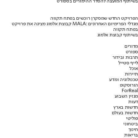
בשיתוף המועצה להסדר ההימורים בספורט
הפרויקט החדש שמסקרן רוכשים בפתח תקווה
קבוצת אלמוג מציגה את פרויקט MALA: מגדלי הפרימיום האחרונים
בפתח תקווה
בשיתוף קבוצת אלמוג
מדורים
ספורט
תרבות ובידור
לייף סטייל
אוכל
תיירות
טכנולוגיה ומדע
הורוסקופ
ForReal
מגזין השבוע
דעות
חדשות בארץ
חדשות בעולם
פוליטי
ביטחוני
חינוך
בריאות