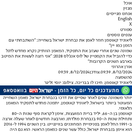
אוכל
מגזין
אנחנו מגייסים
English
X
ספורט
ענפים נוספים
ליאוניד קאופמן חוזר לאמן את נבחרת ישראל בשחייה: "השתבחתי עם
הזמן כמו יין"
שמונה שנים אחרי שעזב את התפקיד, המאמן הוותיק נקרא מחדש לדגל
כדי להוביל את הקמפיין של לוס אנג'לס 2028: "אני רוצה לעשות את המיטב
בארבע השנים הקרובות"
אורן אהרוני
8/12/2024, 09:39
,עודכן
8/12/2024, 09:39
0
השמעה
ליאוניד קאופמן. חיכו לו בבריכה. צילום: יוסי זליגר
יותר משמונה שנים לאחר שסיים את דרכו בנבחרת ישראל, מאמן השחייה
המעוטר ביותר בישראל, ליאוניד קאופמן, יתמנה מחדש לתפקיד המאמן
הלאומי.
קאופמן בן ה-66, יליד ברית המועצות, אימן לקראת סוף שנות ה-80
ותחילת שנות ה-90 בנבחרת מולדתו, וארבעה חודשים לאחר שעלה ארצה
ב-1991 החל לאמן בפנימיית המחוננים בווינגייט. בין השנים 1994 ל-2016
הוא אימן בנבחרת ישראל, כולל עשר שנים כמאמן הראשי. הוא גם היה