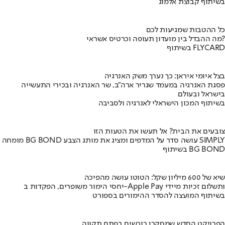
בשיתוף קבוצת אלמוג
כל ההטבות שמגיעות לכם
מה ההבדל בין מועדון תעופה וכרטיס אשראי?
בשיתוף FLYCARD
בצל איומי איראן: כך נערך משק האנרגיה
פסגת האנרגיה במעמד שגריר ארה"ב, שר האנרגיה ובכירי התעשייה
בישראל ובעולם
בשיתוף המכון הישראלי לאנרגיה ולסביבה
צובעים את הבית? אל תעשו את הטעות הזו
מומחה BG BOND עושה סדר על המדפים ומציג את מותג הצבע SIMPLY
בשיתוף BG BOND
שיא של 600 מיליון שקל: הטוטו עושה מהפיכה
יחסי הימור משופרים, הפקדות ב-Apple Pay ותשלום זכיות מיידי
בשיתוף המועצה להסדר ההימורים בספורט
הפרויקט החדש שמסקרן רוכשים בפתח תקווה