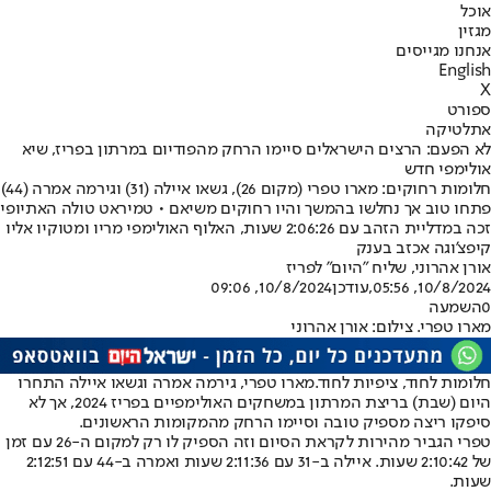
אוכל
מגזין
אנחנו מגייסים
English
X
ספורט
אתלטיקה
לא הפעם: הרצים הישראלים סיימו הרחק מהפודיום במרתון בפריז, שיא
אולימפי חדש
חלומות רחוקים: מארו טפרי (מקום 26), גשאו איילה (31) וגירמה אמרה (44)
פתחו טוב אך נחלשו בהמשך והיו רחוקים משיאם • טמיראט טולה האתיופי
זכה במדליית הזהב עם 2:06:26 שעות, האלוף האולימפי מריו ומטוקיו אליו
קיפצ'וגה אכזב בענק
אורן אהרוני, שליח "היום" לפריז
10/8/2024, 05:56
,עודכן
10/8/2024, 09:06
0
השמעה
מארו טפרי. צילום: אורן אהרוני
חלומות לחוד, ציפיות לחוד.
מארו טפרי, גירמה אמרה וגשאו איילה התחרו
היום (שבת) בריצת המרתון במשחקים האולימפיים בפריז 2024, אך לא
סיפקו ריצה מספיק טובה וסיימו הרחק מהמקומות הראשונים.
טפרי הגביר מהירות לקראת הסיום וזה הספיק לו רק למקום ה-26 עם זמן
של 2:10:42 שעות. איילה ב-31 עם 2:11:36 שעות ואמרה ב-44 עם 2:12:51
שעות.