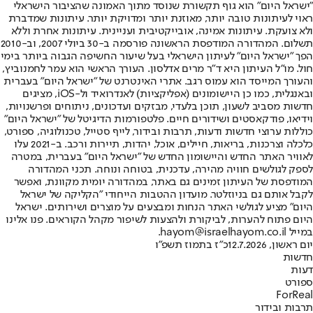
"ישראל היום" הוא גוף תקשורת שנוסד מתוך האמונה שהציבור הישראלי
ראוי לעיתונות טובה יותר, מאוזנת יותר ומדויקת יותר. עיתונות שמדברת
ולא צועקת. עיתונות אמינה, אובייקטיבית ועניינית. עיתונות אחרת וללא
תשלום. המהדורה המודפסת הראשונה פורסמה ב-30 ביולי 2007, וב-2010
הפך "ישראל היום" לעיתון הישראלי בעל שיעור החשיפה הגבוה ביותר בימי
חול. מו"ל העיתון היא ד"ר מרים אדלסון. העורך הראשי הוא עמר לחמנוביץ,
והעורך המייסד הוא עמוס רגב. אתרי האינטרנט של "ישראל היום" בעברית
ובאנגלית, כמו כן היישומונים (אפליקציות) לאנדרואיד ול-iOS, מציגים
חדשות מסביב לשעון, תוכן בלעדי, מבזקים ועדכונים, ניתוחים ופרשנויות,
וידיאו, פודקאסטים ושידורים חיים. פלטפורמות הדיגיטל של "ישראל היום"
כוללות ערוצי חדשות ודעות, תרבות ובידור, לייף סטייל, טכנולוגיה, ספורט,
כלכלה וצרכנות, בריאות, חיילים, אוכל, יהדות, תיירות ורכב. ב-2021 עלו
לאוויר האתר החדש והיישומון החדש של "ישראל היום" בעברית, במטרה
לספק לגולשים חוויה מהירה, עדכנית, בטוחה ונוחה. תכני המהדורה
המודפסת של העיתון זמינים גם באתר, במהדורה יומית מקוונת, ואפשר
לקבל אותם גם בניוזלטר. מועדון ההטבות הייחודי "הקליקה של ישראל
היום" מציע לגולשי האתר הנחות ומבצעים על מוצרים ושירותים. ישראל
היום פתוח להערות, לביקורת ולהצעות לשיפור מקהל הקוראים. פנו אלינו
במייל hayom@israelhayom.co.il.
יום ראשון, 12.7.2026
כ"ז בתמוז תשפ"ו
חדשות
דעות
ספורט
ForReal
תרבות ובידור