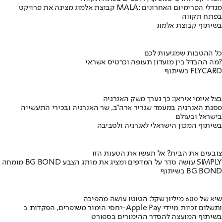
קבוצת אלמוג מציגה את פרויקט MALA: מגדלי הפרימיום האחרונים
בפתח תקווה
בשיתוף קבוצת אלמוג
כל ההטבות שמגיעות לכם
מה ההבדל בין מועדון תעופה וכרטיס אשראי?
בשיתוף FLYCARD
בצל איומי איראן: כך נערך משק האנרגיה
פסגת האנרגיה במעמד שגריר ארה"ב, שר האנרגיה ובכירי התעשייה
בישראל ובעולם
בשיתוף המכון הישראלי לאנרגיה ולסביבה
צובעים את הבית? אל תעשו את הטעות הזו
מומחה BG BOND עושה סדר על המדפים ומציג את מותג הצבע SIMPLY
בשיתוף BG BOND
שיא של 600 מיליון שקל: הטוטו עושה מהפיכה
יחסי הימור משופרים, הפקדות ב-Apple Pay ותשלום זכיות מיידי
בשיתוף המועצה להסדר ההימורים בספורט