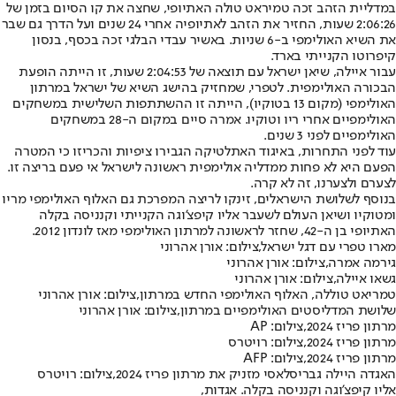
במדליית הזהב זכה טמיראט טולה האתיופי, שחצה את קו הסיום בזמן של
2:06:26 שעות, החזיר את הזהב לאתיופיה אחרי 24 שנים ועל הדרך גם שבר
את השיא האולימפי ב-6 שניות. באשיר עבדי הבלגי זכה בכסף, בנסון
קיפרוטו הקנייתי בארד.
עבור איילה, שיאן ישראל עם תוצאה של 2:04:53 שעות, זו הייתה הופעת
הבכורה האולימפית. לטפרי, שמחזיק בהישג השיא של ישראל במרתון
האולימפי (מקום 13 בטוקיו), הייתה זו ההשתתפות השלישית במשחקים
האולימפיים אחרי ריו וטוקיו. אמרה סיים במקום ה-28 במשחקים
האולימפיים לפני 3 שנים.
עוד לפני התחרות, באיגוד האתלטיקה הגבירו ציפיות והכריזו כי המטרה
הפעם היא לא פחות ממדליה אולימפית ראשונה לישראל אי פעם בריצה זו.
לצערם ולצערנו, זה לא קרה.
בנוסף לשלושת הישראלים, זינקו לריצה המפרכת גם האלוף האולימפי מריו
ומטוקיו ושיאן העולם לשעבר אליו קיפצ'וגה הקנייתי וקנניסה בקלה
האתיופי בן ה-42, שחזר לראשונה למרתון האולימפי מאז לונדון 2012.
מארו טפרי עם דגל ישראל,צילום: אורן אהרוני
גירמה אמרה,צילום: אורן אהרוני
גשאו איילה,צילום: אורן אהרוני
טמריאט טוללה, האלוף האולימפי החדש במרתון,צילום: אורן אהרוני
שלושת המדליסטים האולימפיים במרתון,צילום: אורן אהרוני
מרתון פריז 2024,צילום: AP
מרתון פריז 2024,צילום: רויטרס
מרתון פריז 2024,צילום: AFP
האגדה היילה גבריסלאסי מזניק את מרתון פריז 2024,צילום: רויטרס
אליו קיפצ'וגה וקנניסה בקלה. אגדות,