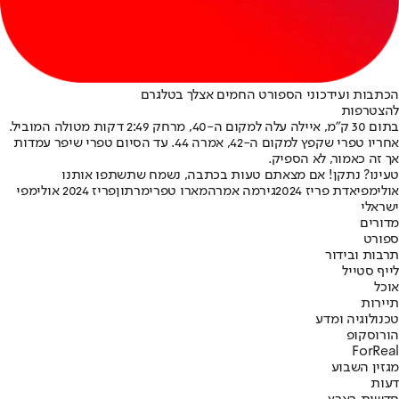
הכתבות ועידכוני הספורט החמים אצלך בטלגרם
להצטרפות
בתום 30 ק"מ, איילה עלה למקום ה-40, מרחק 2:49 דקות מטולה המוביל.
אחריו טפרי שקפץ למקום ה-42, אמרה 44. עד הסיום טפרי שיפר עמדות
אך זה כאמור, לא הספיק.
טעינו? נתקן! אם מצאתם טעות בכתבה, נשמח שתשתפו אותנו
אולימפיאדת פריז 2024
גירמה אמרה
מארו טפרי
מרתון
פריז 2024 אולימפי
ישראלי
מדורים
ספורט
תרבות ובידור
לייף סטייל
אוכל
תיירות
טכנולוגיה ומדע
הורוסקופ
ForReal
מגזין השבוע
דעות