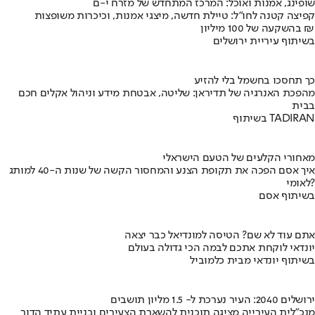
שופינג, אמנות ואוכל: המרכז המתחדש של מזרח י-ם
קפיצה קטנה לחו"ל: טיילת חדשה, מיצגי אמנות, וכיכרות משופצות
בהשקעה של 100 מיליון ₪
בשיתוף עיריית ירושלים
כך תחסכו בחשמל בלי להזיע
מהפכת האנרגיה של תדיראן: שליטה, אבטחת מידע וניהול אקלים חכם
בבית
בשיתוף TADIRAN
מאחורי הקלעים של הטעם הישראלי
איך אסם הפכה את תקופת הצנע והמחסור הקשה של שנות ה-40 למותג
לאומי?
בשיתוף אסם
אתם עוד לא שם? הטיסה למונדיאל כבר יצאה
יונדאי לוקחת אתכם לבמה הכי גדולה בעולם
בשיתוף יונדאי מבית כלמוביל
ירושלים 2040: העיר נערכת ל- 1.5 מליון תושבים
מנכ"לית העירייה מציגה תוכנית להשארת הצעירים ובניית עתיד הדור