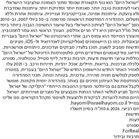
"ישראל היום" הוא גוף תקשורת שנוסד מתוך האמונה שהציבור הישראלי
ראוי לעיתונות טובה יותר, מאוזנת יותר ומדויקת יותר. עיתונות שמדברת
ולא צועקת. עיתונות אמינה, אובייקטיבית ועניינית. עיתונות אחרת וללא
תשלום. המהדורה המודפסת הראשונה פורסמה ב-30 ביולי 2007, וב-2010
הפך "ישראל היום" לעיתון הישראלי בעל שיעור החשיפה הגבוה ביותר בימי
חול. מו"ל העיתון היא ד"ר מרים אדלסון. העורך הראשי הוא עמר לחמנוביץ,
והעורך המייסד הוא עמוס רגב. אתרי האינטרנט של "ישראל היום" בעברית
ובאנגלית, כמו כן היישומונים (אפליקציות) לאנדרואיד ול-iOS, מציגים
חדשות מסביב לשעון, תוכן בלעדי, מבזקים ועדכונים, ניתוחים ופרשנויות,
וידיאו, פודקאסטים ושידורים חיים. פלטפורמות הדיגיטל של "ישראל היום"
כוללות ערוצי חדשות ודעות, תרבות ובידור, לייף סטייל, טכנולוגיה, ספורט,
כלכלה וצרכנות, בריאות, חיילים, אוכל, יהדות, תיירות ורכב. ב-2021 עלו
לאוויר האתר החדש והיישומון החדש של "ישראל היום" בעברית, במטרה
לספק לגולשים חוויה מהירה, עדכנית, בטוחה ונוחה. תכני המהדורה
המודפסת של העיתון זמינים גם באתר, במהדורה יומית מקוונת, ואפשר
לקבל אותם גם בניוזלטר. מועדון ההטבות הייחודי "הקליקה של ישראל
היום" מציע לגולשי האתר הנחות ומבצעים על מוצרים ושירותים. ישראל
היום פתוח להערות, לביקורת ולהצעות לשיפור מקהל הקוראים. פנו אלינו
במייל hayom@israelhayom.co.il.
יום רביעי, 10.6.2026
כ"ה בסיון תשפ"ו
חדשות
דעות
ספורט
ForReal
תרבות ובידור