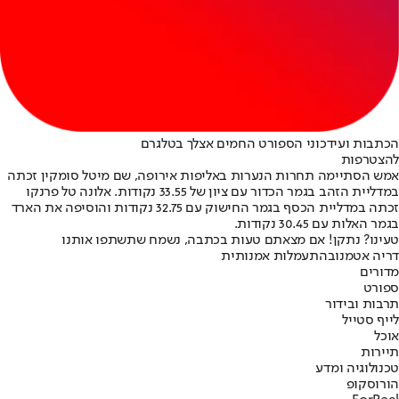
הכתבות ועידכוני הספורט החמים אצלך בטלגרם
להצטרפות
אמש הסתיימה תחרות הנערות באליפות אירופה, שם מיטל סומקין זכתה
במדליית הזהב בגמר הכדור עם ציון של 33.55 נקודות. אלונה טל פרנקו
זכתה במדליית הכסף בגמר החישוק עם 32.75 נקודות והוסיפה את הארד
בגמר האלות עם 30.45 נקודות.
טעינו? נתקן! אם מצאתם טעות בכתבה, נשמח שתשתפו אותנו
דריה אטמנוב
התעמלות אמנותית
מדורים
ספורט
תרבות ובידור
לייף סטייל
אוכל
תיירות
טכנולוגיה ומדע
הורוסקופ