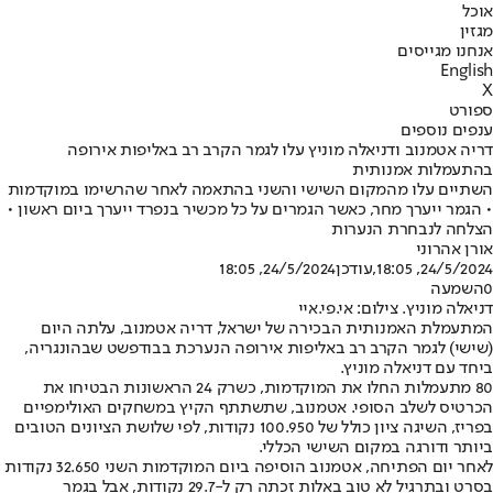
אוכל
מגזין
אנחנו מגייסים
English
X
ספורט
ענפים נוספים
דריה אטמנוב ודניאלה מוניץ עלו לגמר הקרב רב באליפות אירופה
בהתעמלות אמנותית
השתיים עלו מהמקום השישי והשני בהתאמה לאחר שהרשימו במוקדמות
• הגמר ייערך מחר, כאשר הגמרים על כל מכשיר בנפרד ייערך ביום ראשון •
הצלחה לנבחרת הנערות
אורן אהרוני
24/5/2024, 18:05
,עודכן
24/5/2024, 18:05
0
השמעה
דניאלה מוניץ. צילום: אי.פי.איי
המתעמלת האמנותית הבכירה של ישראל, דריה אטמנוב, עלתה היום
(שישי) לגמר הקרב רב באליפות אירופה הנערכת בבודפשט שבהונגריה,
ביחד עם דניאלה מוניץ.
80 מתעמלות החלו את המוקדמות, כשרק 24 הראשונות הבטיחו את
הכרטיס לשלב הסופי. אטמנוב, שתשתתף הקיץ במשחקים האולימפיים
בפריז, השיגה ציון כולל של 100.950 נקודות, לפי שלושת הציונים הטובים
ביותר ודורגה במקום השישי הכללי.
לאחר יום הפתיחה, אטמנוב הוסיפה ביום המוקדמות השני 32.650 נקודות
בסרט ובתרגיל לא טוב באלות זכתה רק ל-29.7 נקודות, אבל בגמר