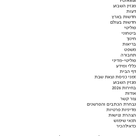
ForReal
מגזין השבוע
דעות
חדשות בארץ
חדשות בעולם
פוליטי
ביטחוני
חינוך
בריאות
משפט
תחבורה
פוליטי-מדיני
כללי ומידע
דף הבית
זמני כניסת וצאת שבת
מגזין השבוע
בחירות 2026
אודות
צור קשר
נבחרת הכתבים והפרשנים
מדיניות פרטיות
הצהרת נגישות
תנאי שימוש
כדאי
להכיר