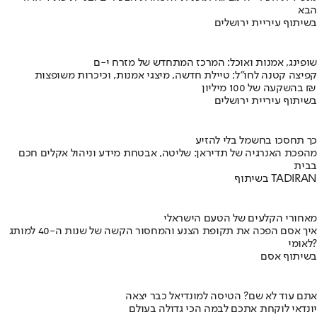
הבא
בשיתוף עיריית ירושלים
שופינג, אמנות ואוכל: המרכז המתחדש של מזרח י-ם
קפיצה קטנה לחו"ל: טיילת חדשה, מיצגי אמנות, וכיכרות משופצות
בהשקעה של 100 מיליון ₪
בשיתוף עיריית ירושלים
כך תחסכו בחשמל בלי להזיע
מהפכת האנרגיה של תדיראן: שליטה, אבטחת מידע וניהול אקלים חכם
בבית
בשיתוף TADIRAN
מאחורי הקלעים של הטעם הישראלי
איך אסם הפכה את תקופת הצנע והמחסור הקשה של שנות ה-40 למותג
לאומי?
בשיתוף אסם
אתם עוד לא שם? הטיסה למונדיאל כבר יצאה
יונדאי לוקחת אתכם לבמה הכי גדולה בעולם