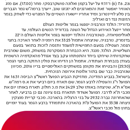
2:6, 7:6 (6) ו־9:11 על יעל בקמן ואלונה פושקרבסקי. מחר (17:00), אם מזג
האוויר יאפשר זאת והמארגנים לא יזגזגו שוב, ייערך ברמה"ש גמר הגברים
בין סלע לויינטרוב ומיד אחריו יישארו השניים על המגרש כדי לשחק בגמר
הזוגות נגד רם וארליך.
כדוריד: הולנד ונורבגיה יפגשו בגמר אליפות העולם
מחר יינעל האירוע הגדול של השנה בכדוריד הנשים העולמי, עד
לאולימפיאדה, כשנורבגיה והולנד ייפגשו בגמר אליפות העולם ה־22
בדנמרק. נורבגיה, שניצחה אתמול 33:25 את רומניה לאחר הארכה בחצי
הגמר, העפילה בפעם החמישית למעמד ותנסה לזכות בתואר בפעם
השלישית. הולנד, מנגד, היא הנבחרת המסקרנת במשחק, משום שמרבית
שחקניותיה שיחקו ביחד והתפתחו עקב בצד אגודל מהאקדמיה הרשמית
בעודן בנבחרת העתודה. אתמול הן הדיחו את פולין החזקה בחצי הגמר
(25:30) והבטיחו את מקומן במשחקים האולימפיים בריו 2016, מכיוון
שנורבגיה כבר שם בתור אלופת אירופה הנוכחית.
בישראל, בגביע המדינה, מחזיקת הגביע הפועל ראשל"צ הביסה 16:31 את
הפועל ר"ג והעפילה לרבע הגמר, שם תארח ביום רביעי את א.ס רמה"ש.
אס"א ת"א, שניצחה באותו שלב 24:29 את מ.כ חולון, תארח באותו יום את
מכבי ת"א לדרבי. הפועל אשדוד תתארח בנס ציונה גם כן ברביעי, לאחר
שהאחרונה גברה 29:32 על בני הרצליה בהארכה. מכבי קריית מוצקין
ניצחה 33:38 את הפועל פ"ת בהארכה ותתמודד ברבע הגמר בעוד יומיים
בחוץ מול מכבי ראשל"צ.