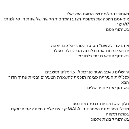
מאחורי הקלעים של הטעם הישראלי
איך אסם הפכה את תקופת הצנע והמחסור הקשה של שנות ה-40 למותג
לאומי?
בשיתוף אסם
אתם עוד לא שם? הטיסה למונדיאל כבר יצאה
יונדאי לוקחת אתכם לבמה הכי גדולה בעולם
בשיתוף יונדאי מבית כלמוביל
ירושלים 2040: העיר נערכת ל- 1.5 מליון תושבים
מנכ"לית העירייה מציגה תוכנית להשארת הצעירים ובניית עתיד הדור
הבא
בשיתוף עיריית ירושלים
חלון ההזדמנויות בכפר גנים נסגר
קבוצת אלמוג מציגה את פרויקט MALA: מגדלי הפרימיום האחרונים
בפתח תקווה
בשיתוף קבוצת אלמוג