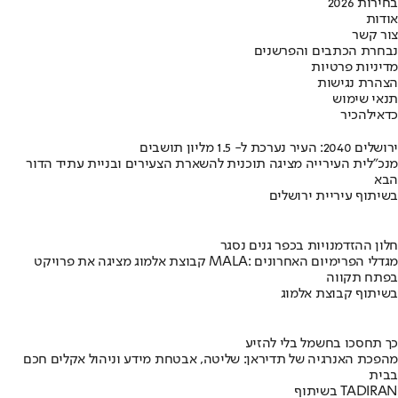
בחירות 2026
אודות
צור קשר
נבחרת הכתבים והפרשנים
מדיניות פרטיות
הצהרת נגישות
תנאי שימוש
כדאי
להכיר
ירושלים 2040: העיר נערכת ל- 1.5 מליון תושבים
מנכ"לית העירייה מציגה תוכנית להשארת הצעירים ובניית עתיד הדור
הבא
בשיתוף עיריית ירושלים
חלון ההזדמנויות בכפר גנים נסגר
קבוצת אלמוג מציגה את פרויקט MALA: מגדלי הפרימיום האחרונים
בפתח תקווה
בשיתוף קבוצת אלמוג
כך תחסכו בחשמל בלי להזיע
מהפכת האנרגיה של תדיראן: שליטה, אבטחת מידע וניהול אקלים חכם
בבית
בשיתוף TADIRAN