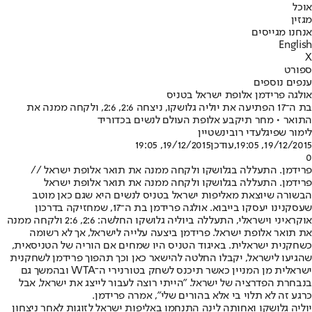
אוכל
מגזין
אנחנו מגייסים
English
X
ספורט
ענפים נוספים
אולגה פרידמן אלופת ישראל בטניס
בת ה־17 הפתיעה את יוליה גלושקו, ניצחה 2:6, 2:6, ולקחה ממנה את
התואר • מחר תיקבע אלופת העולם לנשים בכדוריד
לימור שפיגל
עדי רובינשטיין
19/12/2015, 19:05
,עודכן
19/12/2015, 19:05
0
פרידמן. התעללה בגלושקו ולקחה ממנה את תואר אלופת ישראל //
פרידמן. התעללה בגלושקו ולקחה ממנה את תואר אלופת ישראל
הבשורה שיוצאת מאליפות ישראל בטניס לנשים היא שגם כאן מוטב
שעסקנינו יעסקו בייבוא. אולגה פרידמן בת ה־17, שמחזיקה בדרכון
אוקראיני וישראלי, התעללה ביוליה גלושקו החלשה: 2:6, 2:6 ולקחה ממנה
את תואר אלופת ישראל. פרידמן ביצעה עלייה לישראל, אך לא רשומה
כשחקנית ישראלית. באיגוד הטניס היו שמחים אם הוריה של הטניסאית,
שהגיעו לישראל, יקבלו החלטה להישאר כאן וכך תהפוך פרידמן לשחקנית
ישראלית מן המניין כאשר תיכנס לשחק בטורנירי ה־WTA ובהמשך גם
בנבחרת הפדרציה של ישראל. "הייתי רוצה לעבור לייצג את ישראל, אבל
כרגע זה לא תלוי בי אלא בהורים שלי", אמרה פרידמן.
יוליה גלושקו ואחותה לינה התנחמו באליפות ישראל לזוגות לאחר ניצחון