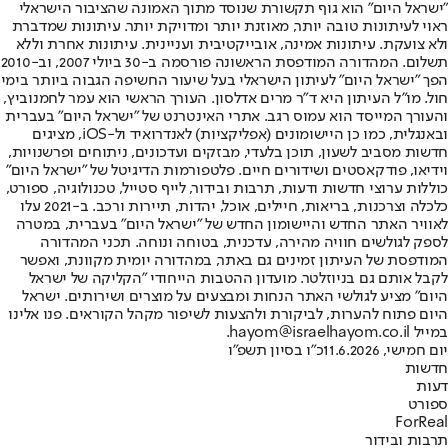
"ישראל היום" הוא גוף תקשורת שנוסד מתוך האמונה שהציבור הישראלי
ראוי לעיתונות טובה יותר, מאוזנת יותר ומדויקת יותר. עיתונות שמדברת
ולא צועקת. עיתונות אמינה, אובייקטיבית ועניינית. עיתונות אחרת וללא
תשלום. המהדורה המודפסת הראשונה פורסמה ב-30 ביולי 2007, וב-2010
הפך "ישראל היום" לעיתון הישראלי בעל שיעור החשיפה הגבוה ביותר בימי
חול. מו"ל העיתון היא ד"ר מרים אדלסון. העורך הראשי הוא עמר לחמנוביץ,
והעורך המייסד הוא עמוס רגב. אתרי האינטרנט של "ישראל היום" בעברית
ובאנגלית, כמו כן היישומונים (אפליקציות) לאנדרואיד ול-iOS, מציגים
חדשות מסביב לשעון, תוכן בלעדי, מבזקים ועדכונים, ניתוחים ופרשנויות,
וידיאו, פודקאסטים ושידורים חיים. פלטפורמות הדיגיטל של "ישראל היום"
כוללות ערוצי חדשות ודעות, תרבות ובידור, לייף סטייל, טכנולוגיה, ספורט,
כלכלה וצרכנות, בריאות, חיילים, אוכל, יהדות, תיירות ורכב. ב-2021 עלו
לאוויר האתר החדש והיישומון החדש של "ישראל היום" בעברית, במטרה
לספק לגולשים חוויה מהירה, עדכנית, בטוחה ונוחה. תכני המהדורה
המודפסת של העיתון זמינים גם באתר, במהדורה יומית מקוונת, ואפשר
לקבל אותם גם בניוזלטר. מועדון ההטבות הייחודי "הקליקה של ישראל
היום" מציע לגולשי האתר הנחות ומבצעים על מוצרים ושירותים. ישראל
היום פתוח להערות, לביקורת ולהצעות לשיפור מקהל הקוראים. פנו אלינו
במייל hayom@israelhayom.co.il.
יום חמישי, 11.6.2026
כ"ו בסיון תשפ"ו
חדשות
דעות
ספורט
ForReal
תרבות ובידור