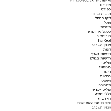
אליפות ישראל בטניס
כדוריד
מדורים
ספורט
תרבות ובידור
לייף סטייל
אוכל
תיירות
טכנולוגיה ומדע
הורוסקופ
ForReal
מגזין השבוע
דעות
חדשות בארץ
חדשות בעולם
פוליטי
ביטחוני
חינוך
בריאות
משפט
תחבורה
פוליטי-מדיני
כללי ומידע
דף הבית
זמני כניסת וצאת שבת
מגזין השבוע