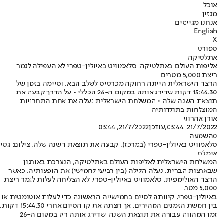
אוכל
מגזין
אנחנו מגייסים
English
X
ספורט
אתלטיקה
אליפות העולם באתלטיקה: סלאמוויט באיולין-טפרי לא העפילה לגמר
ריצת 5,000 מטרים
הרצה הישראלית הייתה רחוקה מכרטיס לשלב הבא, וסיימה בזמן של
15:44.30 דקות שדירג אותה במקום ה-26 הכללי • על הדרך קבעה את
תוצאת השנה שלה • המשלחת הישראלית נעלה את אחת התחרויות
המוצלחות בתולדותיה
אורן אהרוני
21/7/2022, 03:44
,עודכן
21/7/2022, 03:44
0
השמעה
סלאמוויט באיולין-טפרי (במרכז). קבעה את תוצאת השנה שלה, צילום: גטי
אימג'ס
המשלחת הישראלית לאליפות העולם באתלטיקה, הנערכת באורגון
שבארצות הברית, נעלה הלילה (בין רביעי לחמישי) את הופעותיה, כאשר
הרצה האולימפית, סלאמוויט באיולין-טפרי, לא הצליחה לעלות לגמר ריצת
5,000 מטר.
באיולין-טפרי, קיוותה לסיים בחמישייה הראשונה כדי לעלות אוטומטית או
בין חמשת הזמנים המהירים, אך חצתה את קו הסיום אחרי 15:44.30 דקות,
זמן המהווה עבורה את תוצאת השנה, שדירג אותה רק במקום ה-26