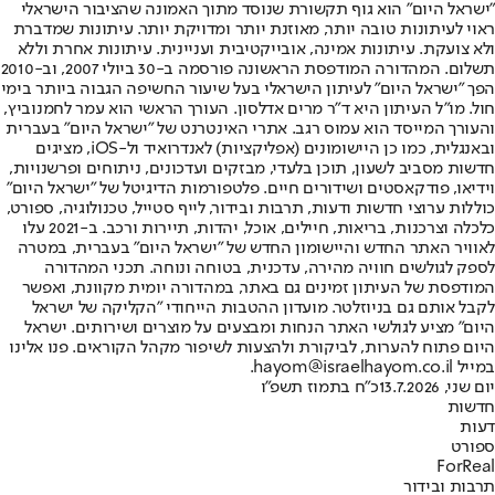
"ישראל היום" הוא גוף תקשורת שנוסד מתוך האמונה שהציבור הישראלי
ראוי לעיתונות טובה יותר, מאוזנת יותר ומדויקת יותר. עיתונות שמדברת
ולא צועקת. עיתונות אמינה, אובייקטיבית ועניינית. עיתונות אחרת וללא
תשלום. המהדורה המודפסת הראשונה פורסמה ב-30 ביולי 2007, וב-2010
הפך "ישראל היום" לעיתון הישראלי בעל שיעור החשיפה הגבוה ביותר בימי
חול. מו"ל העיתון היא ד"ר מרים אדלסון. העורך הראשי הוא עמר לחמנוביץ,
והעורך המייסד הוא עמוס רגב. אתרי האינטרנט של "ישראל היום" בעברית
ובאנגלית, כמו כן היישומונים (אפליקציות) לאנדרואיד ול-iOS, מציגים
חדשות מסביב לשעון, תוכן בלעדי, מבזקים ועדכונים, ניתוחים ופרשנויות,
וידיאו, פודקאסטים ושידורים חיים. פלטפורמות הדיגיטל של "ישראל היום"
כוללות ערוצי חדשות ודעות, תרבות ובידור, לייף סטייל, טכנולוגיה, ספורט,
כלכלה וצרכנות, בריאות, חיילים, אוכל, יהדות, תיירות ורכב. ב-2021 עלו
לאוויר האתר החדש והיישומון החדש של "ישראל היום" בעברית, במטרה
לספק לגולשים חוויה מהירה, עדכנית, בטוחה ונוחה. תכני המהדורה
המודפסת של העיתון זמינים גם באתר, במהדורה יומית מקוונת, ואפשר
לקבל אותם גם בניוזלטר. מועדון ההטבות הייחודי "הקליקה של ישראל
היום" מציע לגולשי האתר הנחות ומבצעים על מוצרים ושירותים. ישראל
היום פתוח להערות, לביקורת ולהצעות לשיפור מקהל הקוראים. פנו אלינו
במייל hayom@israelhayom.co.il.
יום שני, 13.7.2026
כ"ח בתמוז תשפ"ו
חדשות
דעות
ספורט
ForReal
תרבות ובידור