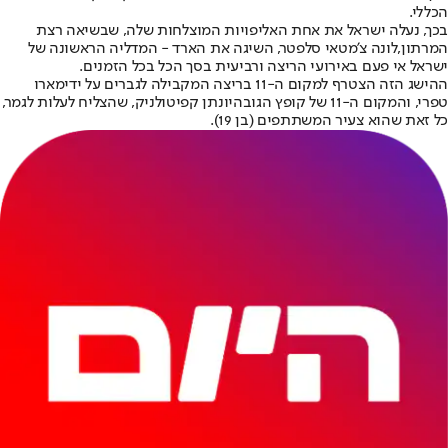
הכללי.
בכך, נעלה ישראל את אחת האליפויות המוצלחות שלה, שבשיאה רצת
המרתון,
לונה צ'מטאי סלפטר
, השיגה את הארד - המדליה הראשונה של
ישראל אי פעם באירועי הריצה ורביעית בסך הכל בכל הזמנים.
ההישג הזה הצטרף למקום ה-11 בריצה המקבילה לגברים על ידי
מארו
טפרי
, והמקום ה-11 של קופץ הגובה
יונתן קפיטולניק
, שהצליח לעלות לגמר,
כל זאת שהוא צעיר המשתתפים (בן 19).