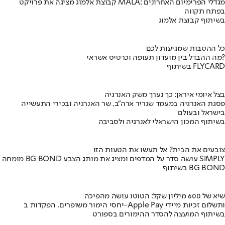
קבוצת אלמוג מציגה את פרויקט MALA: מגדלי הפרימיום האחרונים
בפתח תקווה
בשיתוף קבוצת אלמוג
כל ההטבות שמגיעות לכם
מה ההבדל בין מועדון תעופה וכרטיס אשראי?
בשיתוף FLYCARD
בצל איומי איראן: כך נערך משק האנרגיה
פסגת האנרגיה במעמד שגריר ארה"ב, שר האנרגיה ובכירי התעשייה
בישראל ובעולם
בשיתוף המכון הישראלי לאנרגיה ולסביבה
צובעים את הבית? אל תעשו את הטעות הזו
מומחה BG BOND עושה סדר על המדפים ומציג את מותג הצבע SIMPLY
בשיתוף BG BOND
שיא של 600 מיליון שקל: הטוטו עושה מהפיכה
יחסי הימור משופרים, הפקדות ב-Apple Pay ותשלום זכיות מיידי
בשיתוף המועצה להסדר ההימורים בספורט