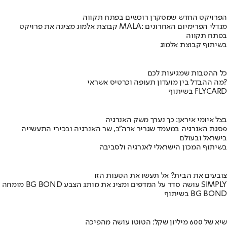
הפרויקט החדש שמסקרן רוכשים בפתח תקווה
קבוצת אלמוג מציגה את פרויקט MALA: מגדלי הפרימיום האחרונים
בפתח תקווה
בשיתוף קבוצת אלמוג
כל ההטבות שמגיעות לכם
מה ההבדל בין מועדון תעופה וכרטיס אשראי?
בשיתוף FLYCARD
בצל איומי איראן: כך נערך משק האנרגיה
פסגת האנרגיה במעמד שגריר ארה"ב, שר האנרגיה ובכירי התעשייה
בישראל ובעולם
בשיתוף המכון הישראלי לאנרגיה ולסביבה
צובעים את הבית? אל תעשו את הטעות הזו
מומחה BG BOND עושה סדר על המדפים ומציג את מותג הצבע SIMPLY
בשיתוף BG BOND
שיא של 600 מיליון שקל: הטוטו עושה מהפיכה