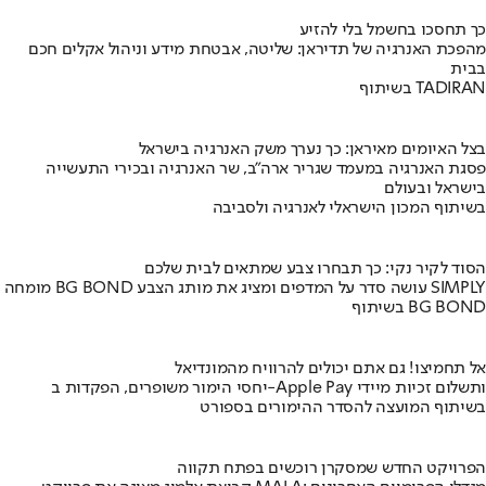
כך תחסכו בחשמל בלי להזיע
מהפכת האנרגיה של תדיראן: שליטה, אבטחת מידע וניהול אקלים חכם
בבית
בשיתוף TADIRAN
בצל האיומים מאיראן: כך נערך משק האנרגיה בישראל
פסגת האנרגיה במעמד שגריר ארה"ב, שר האנרגיה ובכירי התעשייה
בישראל ובעולם
בשיתוף המכון הישראלי לאנרגיה ולסביבה
הסוד לקיר נקי: כך תבחרו צבע שמתאים לבית שלכם
מומחה BG BOND עושה סדר על המדפים ומציג את מותג הצבע SIMPLY
בשיתוף BG BOND
אל תחמיצו! גם אתם יכולים להרוויח מהמונדיאל
יחסי הימור משופרים, הפקדות ב-Apple Pay ותשלום זכיות מיידי
בשיתוף המועצה להסדר ההימורים בספורט
הפרויקט החדש שמסקרן רוכשים בפתח תקווה