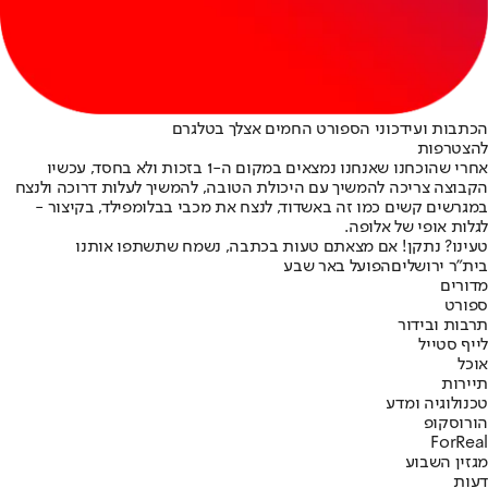
הכתבות ועידכוני הספורט החמים אצלך בטלגרם
להצטרפות
אחרי שהוכחנו שאנחנו נמצאים במקום ה-1 בזכות ולא בחסד, עכשיו
הקבוצה צריכה להמשיך עם היכולת הטובה, להמשיך לעלות דרוכה ולנצח
במגרשים קשים כמו זה באשדוד, לנצח את מכבי בבלומפילד, בקיצור -
לגלות אופי של אלופה.
טעינו? נתקן! אם מצאתם טעות בכתבה, נשמח שתשתפו אותנו
בית"ר ירושלים
הפועל באר שבע
מדורים
ספורט
תרבות ובידור
לייף סטייל
אוכל
תיירות
טכנולוגיה ומדע
הורוסקופ
ForReal
מגזין השבוע
דעות