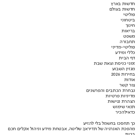
חדשות בארץ
חדשות בעולם
פוליטי
ביטחוני
חינוך
בריאות
משפט
תחבורה
פוליטי-מדיני
כללי ומידע
דף הבית
זמני כניסת וצאת שבת
מגזין השבוע
בחירות 2026
אודות
צור קשר
נבחרת הכתבים והפרשנים
מדיניות פרטיות
הצהרת נגישות
תנאי שימוש
כדאי
להכיר
כך תחסכו בחשמל בלי להזיע
מהפכת האנרגיה של תדיראן: שליטה, אבטחת מידע וניהול אקלים חכם
בבית