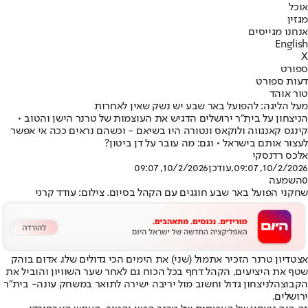
אוכל
מגזין
אנחנו מגייסים
English
X
ספורט
דעות ספורט
טור אוהד
מעל הליגה: להפועל באר שבע יש נשק שאין לאחרות
הניצחון על בית"ר ירושלים הדגיש את העוצמות של טרנר הישן והטוב •
קינגס קאנגווה ולוקאס ונטורה היו בשיאם - וכשהם נראים ככה אי אפשר
לעצור אותם בישראל • וגם: מה עובר על דן ביטון?
אלכס רדנסקי
10/2/2026, 09:07
,עודכן
10/2/2026, 09:07
0
השמעה
שחקני הפועל באר שבע חוגגים עם הקהל בסיום. צילום: עודד קרני
אצטדיון טרנר הזכיר אתמול (שני) את הימים הכי גדולים שלו. אדום בוהק
שטף את היציעים, הקהל דחף בכל הכוח גם לאחר שער השוויון והוביל את
הקבוצה
לניצחון גדול וחשוב מול יריבה ישירה לתואר במשחק עונה
- בית"ר
ירושלים.