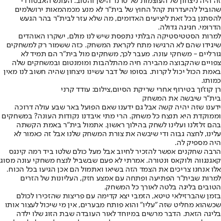
זה היה ניצחון של העוצמות של טרנר הישן והטוב. העונש האבסורדי
שהוביל להיעדרות קהל החוץ של בית"ר לא מנע מכמה
מאות ירושלמים
להסתנן בכל זאת ליציעים האדומים
, מה שלא עזר לבית"ר בהר הגעש
הדרומי. חגיגה גדולה.
למרות הסטטיסטיקה הבלתי נתפסת שיש לנו מולם, ישקרו האוהדים
שיגידו שהם לא הרגישו מתח לקראת המשחק. כזה ששמור רק למשחקים
גורליים - משחקי עונה. מעבר לכך, משחקים מול בית"ר הם תמיד לא
צפויים שהקבוצה מהבירה חיה מהתלהבות ומומנטום ובמשחקים שלה
באמת הכול יכול לקרות. בסופו של דבר עשינו ניצחון שהיה חשוב לנו מאין
כמותו.
רן קוז'וך בטירוף אחרי שריקת הסיום,צילום: עודד קרני
בית"ר שיבשה את המשחק
ידענו שזה יהיה קשה אבל גם ידענו שאם הפועל באר שבע עולה דרוכה
וממוקדת היא תנצח כל משחק. הרי מתי איבדנו נקודות העונה? במשחקים
בהם זלזלנו ועלינו לשחק בהילוך ראשון. אתמול בית"ר באמת הקשתה
עלינו, לחצה גבוה ודי שיבשה את צורת המשחק שלנו אבל זה כאמור לא
היה מספיק לה.
הרבה שחקנים אפשר להזכיר לחיוב אבל מעל כולם שלטו ביד רמה קינגס
קאגנגווה ולוקאס ונטורה. אמרתי לא פעם שבשביל לנצח משחקי עונה מסוג
אלו אנחנו צריכים את הצמד הזה בשיאו ואתמול הם אכן הגיעו בכל הכוח.
למרות שבית"ר הפתיעה ופתחה עם אמצע חזק, העליונות של הזרים
הטובים בליגה בלטה לאורך כל המשחק.
בזמן שהברזילאי טיטא, הזמבי יצא קדימה עם פריצות שהזכירו לכולם
שכשהוא מחליט שזה "עליו" והוא פותח מבערים, אין מי שיכול לעצור אותו
בליגה הזאת. הדבר מרשים במיוחד לאור העובדה שבת הזוג שלו ילדה