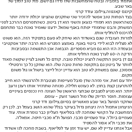
אתמול בזמביה ובטח שהמחשבות שלו נדדו גם לשם. מזל טוב למלך של
באר שבע.
קינגס קאנגווה,צילום: עודד קרני
בצד הפחות טוב אפשר להזכיר שני שחקנים שהציגו יכולת ירודה יותר
כשהראשון הוא חמודי כנעאן והשני הוא דן ביטון. כשהתפרסם ההרכב לפני
המשחק והבנו שחמודי יפתח באגף שמאל, ידענו שאמיר גאנח כבר מתחמם
להיכנס להחליף אותו.
למרות העובדה שגם באשדוד הוא שיחק לא פעם בתפקיד הזה, הוא פשוט
לא מצליח לבוא לידי ביטוי באגף. באמצע המגרש הוא הרבה יותר אפקטיבי
ובעמדה הזו הוא גם מביא מספרים. הנבואה אכן התגשמה ובסביבות
הדקה ה-60 לערך גאנח החליף אותו.
גם דן ביטון התקשה להציג יכולת טובה. קודם כל חשוב לציין שקשה מאוד
לוותר על ביטון גם בתקופה פחות טובה שלו. הוא שחקן כל כך ורסטילי
ומסוכן, שגם במשחק לא טוב הוא עדיין יכול לייצר בישול או גול משום
מקום.
יחד עם זאת, אני מזהה שדן סובל מעייפות מצטברת ולהרגשתי הוא חייב
להתרענן קצת בחוץ. לא כעונש חלילה, מנוחה שתחזיר אותו רענן ורעב
יותר. הוא מגיע למצבים שבחצי הראשון של העונה היו נכנסים בעיניים
עצומות. חוסר הדיוק שלו מול השער זועק - עומס.
שחקני הפועל באר שבע מאושרים בסיום,צילום: ודד קרני
הניצחון אתמול היה ניצחון גדול בעיקר בגלל שהוא הושג בעמל רב. לכן רק
המחשבה על הקושי שמחכה לנו בפליאוף העליון כבר גומרת אותי. עוד
פעמיים בית"ר, עוד פעמיים מכבי, הפועל ת״א מכבי חיפה. אמאל'ה.
את מכבי ת"א אסור להספיד
אבל אנחנו עדיין לא שם, יש עוד זמן עד לפליאוף. בשבת מחכה לנו אשדוד