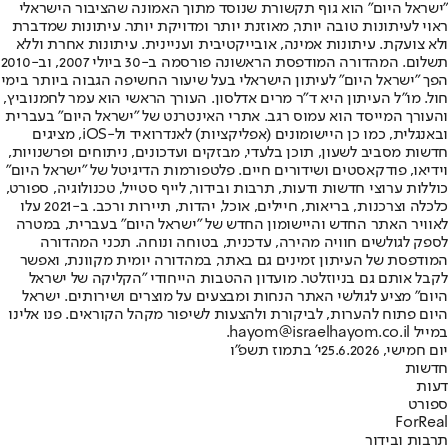
"ישראל היום" הוא גוף תקשורת שנוסד מתוך האמונה שהציבור הישראלי
ראוי לעיתונות טובה יותר, מאוזנת יותר ומדויקת יותר. עיתונות שמדברת
ולא צועקת. עיתונות אמינה, אובייקטיבית ועניינית. עיתונות אחרת וללא
תשלום. המהדורה המודפסת הראשונה פורסמה ב-30 ביולי 2007, וב-2010
הפך "ישראל היום" לעיתון הישראלי בעל שיעור החשיפה הגבוה ביותר בימי
חול. מו"ל העיתון היא ד"ר מרים אדלסון. העורך הראשי הוא עמר לחמנוביץ,
והעורך המייסד הוא עמוס רגב. אתרי האינטרנט של "ישראל היום" בעברית
ובאנגלית, כמו כן היישומונים (אפליקציות) לאנדרואיד ול-iOS, מציגים
חדשות מסביב לשעון, תוכן בלעדי, מבזקים ועדכונים, ניתוחים ופרשנויות,
וידיאו, פודקאסטים ושידורים חיים. פלטפורמות הדיגיטל של "ישראל היום"
כוללות ערוצי חדשות ודעות, תרבות ובידור, לייף סטייל, טכנולוגיה, ספורט,
כלכלה וצרכנות, בריאות, חיילים, אוכל, יהדות, תיירות ורכב. ב-2021 עלו
לאוויר האתר החדש והיישומון החדש של "ישראל היום" בעברית, במטרה
לספק לגולשים חוויה מהירה, עדכנית, בטוחה ונוחה. תכני המהדורה
המודפסת של העיתון זמינים גם באתר, במהדורה יומית מקוונת, ואפשר
לקבל אותם גם בניוזלטר. מועדון ההטבות הייחודי "הקליקה של ישראל
היום" מציע לגולשי האתר הנחות ומבצעים על מוצרים ושירותים. ישראל
היום פתוח להערות, לביקורת ולהצעות לשיפור מקהל הקוראים. פנו אלינו
במייל hayom@israelhayom.co.il.
יום חמישי, 25.6.2026
י' בתמוז תשפ"ו
חדשות
דעות
ספורט
ForReal
תרבות ובידור