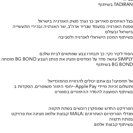
בשיתוף TADIRAN
בצל האיומים מאיראן: כך נערך משק האנרגיה בישראל
פסגת האנרגיה במעמד שגריר ארה"ב, שר האנרגיה ובכירי התעשייה
בישראל ובעולם
בשיתוף המכון הישראלי לאנרגיה ולסביבה
הסוד לקיר נקי: כך תבחרו צבע שמתאים לבית שלכם
מומחה BG BOND עושה סדר על המדפים ומציג את מותג הצבע SIMPLY
בשיתוף BG BOND
אל תחמיצו! גם אתם יכולים להרוויח מהמונדיאל
יחסי הימור משופרים, הפקדות ב-Apple Pay ותשלום זכיות מיידי
בשיתוף המועצה להסדר ההימורים בספורט
הפרויקט החדש שמסקרן רוכשים בפתח תקווה
קבוצת אלמוג מציגה את פרויקט MALA: מגדלי הפרימיום האחרונים
בפתח תקווה
בשיתוף קבוצת אלמוג