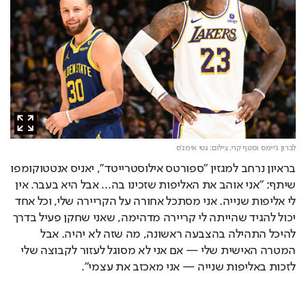
לברון ג'יימס וסטף קרי,
צילום: גטי אימג'ס
בראיון נרחב למגזין "ספורטס אילוסטרייטד", יאניס אנטטוקומפו 
שיתף: "אני אוהב את האליפות שזכינו בה... אבל היא בעבר. אין 
לי אליפות שנייה. אני מסתכל אחורה על הקריירה שלי, וכל אחד 
יכול להגיד שהייתה לי קריירה מדהימה, שאני שחקן פעיל בדרך 
להיכל התהילה בהצבעה ראשונה, מה שזה לא יהיה. אבל 
המטרה האישית שלי — אם אני לא מסוגל לעזור לקבוצה שלי 
לזכות באליפות שנייה — אני מאכזב את עצמי".