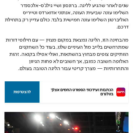
שנים לאחר שהגיע לליגה. ברונסון ושיי גילג’ס-אלכסנדר 
השלימו עונה שביעית העונה, אנתוני אדוארדס וטייריס 
האליברטון השלימו עונה חמישית בלבד. כולם עדיין רק בתחילת 
דרכם.
מהבחינה הזו, הליגה נמצאת במקום מצוין — עם חילופי דורות 
שמתרחשים בלייב מול העיניים שלנו, בעוד כל השחקנים 
הוותיקים צופים מבחוץ בהשתאות, ואולי אפילו בקנאה. זהות 
האלופה חשובה כמובן, אך חשובים לא פחות הגיוון 
והתחרותיות — מצרך קריטי עבור הליגה הטובה בעולם.
הכתבות ועידכוני הספורט החמים אצלך 
להצטרפות
בטלגרם