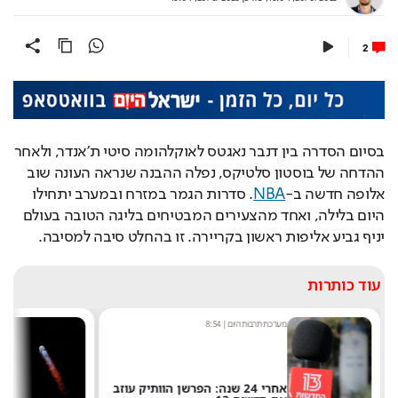
2
בסיום הסדרה בין דנבר נאגטס לאוקלהומה סיטי ת’אנדר, ולאחר 
ההדחה של בוסטון סלטיקס, נפלה ההבנה שנראה העונה שוב 
אלופה חדשה ב-
NBA
. סדרות הגמר במזרח ובמערב יתחילו 
היום בלילה, ואחד מהצעירים המבטיחים בליגה הטובה בעולם 
יניף גביע אליפות ראשון בקריירה. זו בהחלט סיבה למסיבה.
עוד כותרות
מערכת תרבות היום
|
8:54
ש
אחרי 24 שנה: הפרשן הוותיק עוזב