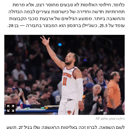
כלומר, חילופי האלופות לא נובעים מחוסר רצון, אלא מרמת 
תחרותיות חדשה וחדירה של כישרונות צעירים לבמה הגדולה 
והחשובה ביותר. ממוצע הגילאים של ארבעת כוכבי הקבוצות 
עומד על 25.5, כשג’יילן ברונסון הוא המבוגר בחבורה — בן 28.
ג'יילן ברונסון,
צילום: AP
לשם השוואה, לברון זכה באליפות הראשונה שלו בגיל 27, תשע 