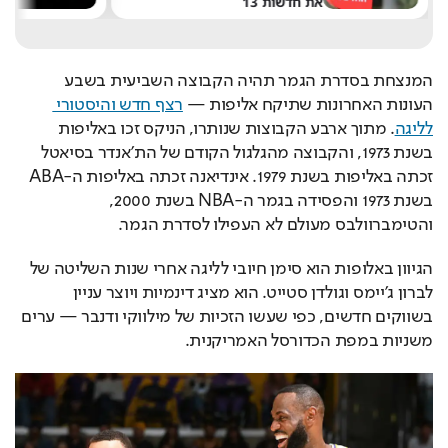
את חדשות 13
ש
המנצחת בסדרת הגמר תהיה הקבוצה השביעית בשבע 
העונות האחרונות שתיקח אליפות — 
רצף חדש והיסטורי 
לליגה
. מתוך ארבע הקבוצות שנותרו, הניקס זכו באליפות 
בשנת 1973, והקבוצה מהגלגול הקודם של הת’אנדר בסיאטל 
זכתה באליפות בשנת 1979. אינדיאנה זכתה באליפות ה-ABA 
בשנת 1973 והפסידה בגמר ה-NBA בשנת 2000, 
והטימברוולבס מעולם לא העפילו לסדרת הגמר.
הגיוון באלופות הוא סימן חיובי לליגה אחרי שנות השליטה של 
לברון ג'יימס וגולדן סטייט. הוא מציג דינמיות ויוצר עניין 
בשווקים חדשים, כפי שעשו הזכיות של מילווקי ודנבר — ערים 
משניות במפת הכדורסל האמריקנית.