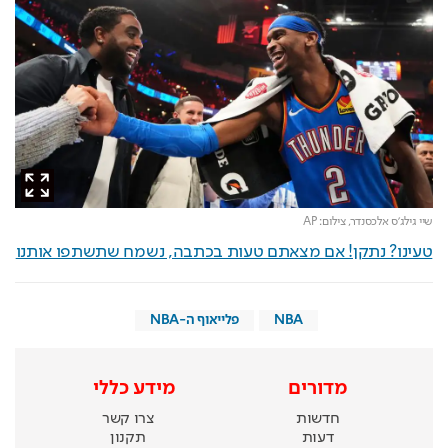
שיי גילג'ס אלכסנדר,
צילום: AP
טעינו? נתקן! אם מצאתם טעות בכתבה, נשמח שתשתפו אותנו
NBA
פלייאוף ה-NBA
מדורים
מידע כללי
חדשות
צרו קשר
דעות
תקנון