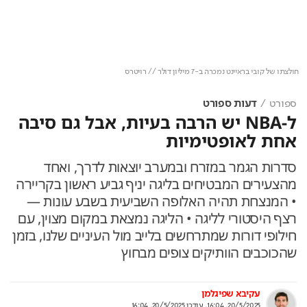
Loaded
:
Unmute
54.28%
חולצתו של קובי בראיינט נמכרה ב-7 מיליון דולר // רויטרס
ספורט
דעות ספורט
ל-NBA יש הרבה בעיות, אבל גם סיבה
אחת לאופטימיות
סדרות הגמר במזרח ובמערב יוצאות לדרך, ואחד
מהצעירים המבטיחים בליגה יניף גביע ראשון בקריירה
• המנצחת תהיה האלופה השביעית בשבע עונות —
רצף היסטורי לליגה • הליגה נמצאת במקום מצוין, עם
חילופי דורות שמתרחשים בלייב מול העיניים שלנו, בזמן
שהכוכבים הוותיקים צופים מבחוץ
עקיבא שפיגלמן
20/5/2025, 16:04
,
עודכן
20/5/2025, 16:04