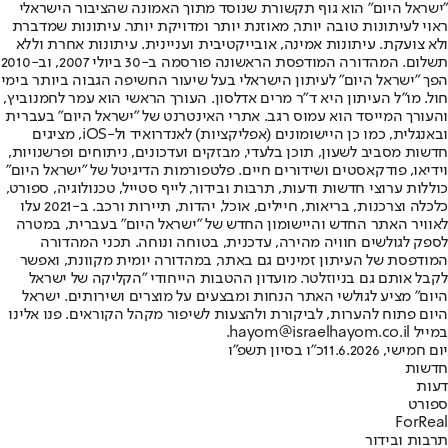
"ישראל היום" הוא גוף תקשורת שנוסד מתוך האמונה שהציבור הישראלי
ראוי לעיתונות טובה יותר, מאוזנת יותר ומדויקת יותר. עיתונות שמדברת
ולא צועקת. עיתונות אמינה, אובייקטיבית ועניינית. עיתונות אחרת וללא
תשלום. המהדורה המודפסת הראשונה פורסמה ב-30 ביולי 2007, וב-2010
הפך "ישראל היום" לעיתון הישראלי בעל שיעור החשיפה הגבוה ביותר בימי
חול. מו"ל העיתון היא ד"ר מרים אדלסון. העורך הראשי הוא עמר לחמנוביץ,
והעורך המייסד הוא עמוס רגב. אתרי האינטרנט של "ישראל היום" בעברית
ובאנגלית, כמו כן היישומונים (אפליקציות) לאנדרואיד ול-iOS, מציגים
חדשות מסביב לשעון, תוכן בלעדי, מבזקים ועדכונים, ניתוחים ופרשנויות,
וידיאו, פודקאסטים ושידורים חיים. פלטפורמות הדיגיטל של "ישראל היום"
כוללות ערוצי חדשות ודעות, תרבות ובידור, לייף סטייל, טכנולוגיה, ספורט,
כלכלה וצרכנות, בריאות, חיילים, אוכל, יהדות, תיירות ורכב. ב-2021 עלו
לאוויר האתר החדש והיישומון החדש של "ישראל היום" בעברית, במטרה
לספק לגולשים חוויה מהירה, עדכנית, בטוחה ונוחה. תכני המהדורה
המודפסת של העיתון זמינים גם באתר, במהדורה יומית מקוונת, ואפשר
לקבל אותם גם בניוזלטר. מועדון ההטבות הייחודי "הקליקה של ישראל
היום" מציע לגולשי האתר הנחות ומבצעים על מוצרים ושירותים. ישראל
היום פתוח להערות, לביקורת ולהצעות לשיפור מקהל הקוראים. פנו אלינו
במייל hayom@israelhayom.co.il.
יום חמישי, 11.6.2026
כ"ו בסיון תשפ"ו
חדשות
דעות
ספורט
ForReal
תרבות ובידור