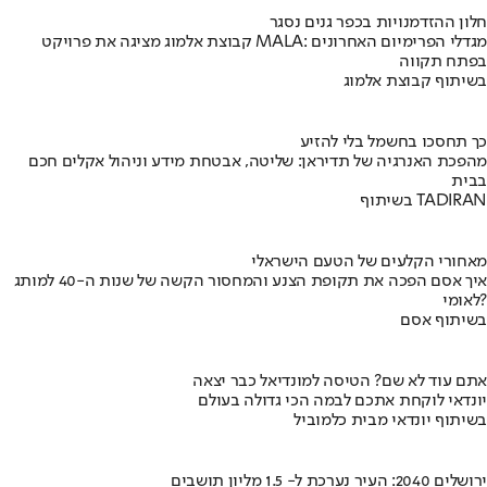
חלון ההזדמנויות בכפר גנים נסגר
קבוצת אלמוג מציגה את פרויקט MALA: מגדלי הפרימיום האחרונים
בפתח תקווה
בשיתוף קבוצת אלמוג
כך תחסכו בחשמל בלי להזיע
מהפכת האנרגיה של תדיראן: שליטה, אבטחת מידע וניהול אקלים חכם
בבית
בשיתוף TADIRAN
מאחורי הקלעים של הטעם הישראלי
איך אסם הפכה את תקופת הצנע והמחסור הקשה של שנות ה-40 למותג
לאומי?
בשיתוף אסם
אתם עוד לא שם? הטיסה למונדיאל כבר יצאה
יונדאי לוקחת אתכם לבמה הכי גדולה בעולם
בשיתוף יונדאי מבית כלמוביל
ירושלים 2040: העיר נערכת ל- 1.5 מליון תושבים