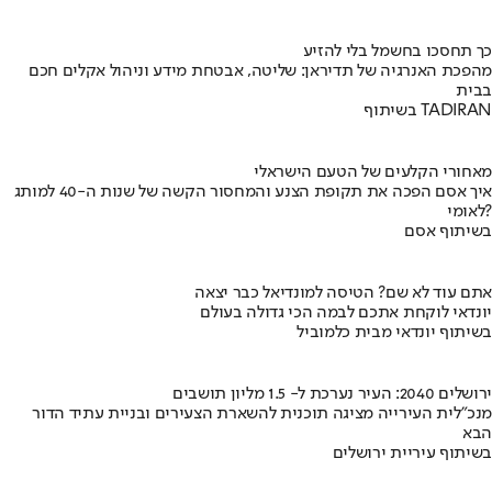
כך תחסכו בחשמל בלי להזיע
מהפכת האנרגיה של תדיראן: שליטה, אבטחת מידע וניהול אקלים חכם
בבית
בשיתוף TADIRAN
מאחורי הקלעים של הטעם הישראלי
איך אסם הפכה את תקופת הצנע והמחסור הקשה של שנות ה-40 למותג
לאומי?
בשיתוף אסם
אתם עוד לא שם? הטיסה למונדיאל כבר יצאה
יונדאי לוקחת אתכם לבמה הכי גדולה בעולם
בשיתוף יונדאי מבית כלמוביל
ירושלים 2040: העיר נערכת ל- 1.5 מליון תושבים
מנכ"לית העירייה מציגה תוכנית להשארת הצעירים ובניית עתיד הדור
הבא
בשיתוף עיריית ירושלים