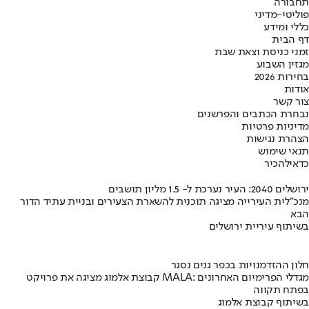
תחבורה
פוליטי-מדיני
כללי ומידע
דף הבית
זמני כניסת וצאת שבת
מגזין השבוע
בחירות 2026
אודות
צור קשר
נבחרת הכתבים והפרשנים
מדיניות פרטיות
הצהרת נגישות
תנאי שימוש
כדאי
להכיר
ירושלים 2040: העיר נערכת ל- 1.5 מליון תושבים
מנכ"לית העירייה מציגה תוכנית להשארת הצעירים ובניית עתיד הדור
הבא
בשיתוף עיריית ירושלים
חלון ההזדמנויות בכפר גנים נסגר
קבוצת אלמוג מציגה את פרויקט MALA: מגדלי הפרימיום האחרונים
בפתח תקווה
בשיתוף קבוצת אלמוג