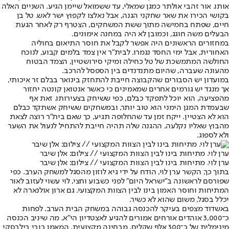
אותו. אור זהבי אולתר כמגן שמאלי, עד ששמואל שיימן הגיע. השניים האלה
בקושי הכירו את שאר שחקני הגנה, אבל נאלצו לקפוץ ישר לאש. טל בן
חיים, שפתח בחמישה מתוך ששת המשחקים, הצטרף רק לאחר הגעת
הבעלים משה חוגג, וכמובן לא היה במחנה אימונים.
במחזורים הראשונים היה אפשר לקבל את חוסר התיאום בחוליה
האחורית, אבל ימי החסד נגמרו. לבית"ר אין צמד בלמים קבוע, לנוכח
החולשה המתמשכת של טל כחילה ומיקי סירושטיין, הצמד הבטוח
מהעונה שעברה, שהיום מתנדנדים בין הספסל להרכב.
במועדון יש הסבורים שהקבוצה חייבת להתחזק בינואר בבלם זר איכותי,
אך מנגד יש גורמים אחרים שמאמינים כי כאשר אנטואן קונטה יחזור
מהפציעה, הוא יוכל לתפקד כבלם, כפי ששיחק בצעירותו. זאת אף
שבעמדת המגן הימני הוא טוב יותר, ובמשחקים ששיחק אשתקד כבלם
הוא לא הצטיין. ייקח זמן עד שהחלופה תגיע, כך שאם בית"ר רוצה לצאת
מהבוץ שאליו נקלעה, ההגנה שלה תהיה חייבת להתחיל לנעול את השער
ולא לספוג.
ערן לוי. מתיחות בינו לבין הצוות המקצועי // צילום: אלן שיבר
ערן לוי. מתיחות בינו לבין הצוות המקצועי // צילום: אלן שיבר
בתוך כך, הקשר ערן לוי, הודח על ידי גיא לוזון מהסגל למשחק הערב. כפי
שפורסם לראשונה ב"ישראל היום" לפני כשבוע וחצי, לוי עשוי לעזוב לאור
המתיחות וחוסר האמון בינו לבין הצוות המקצועי. גם ארון אולנארה לא
יכלל בסגל, משום שהוא לא כשיר.
באשדוד מצפים בעיקר להכנסה גבוהה במשחק הבית הערב. לפחות
כ־3,000 אוהדים אורחים אמורים להגיע לאצטדיון הי"א, מה שיניב הכנסה
מינימלית של כ־300 אלף שקלים. מבחינה מקצועית, המאמן בובי בילבסקי