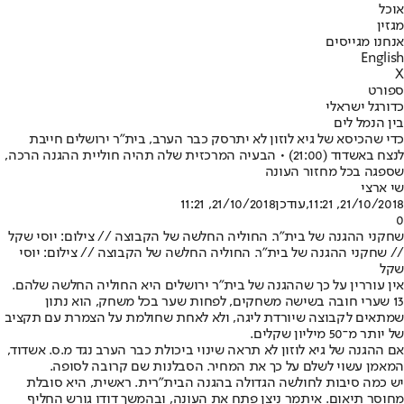
אוכל
מגזין
אנחנו מגייסים
English
X
ספורט
כדורגל ישראלי
בין הנמל לים
כדי שהכיסא של גיא לוזון לא יתרסק כבר הערב, בית"ר ירושלים חייבת
לנצח באשדוד (21:00) • הבעיה המרכזית שלה תהיה חוליית ההגנה הרכה,
שספגה בכל מחזור העונה
שי ארצי
21/10/2018, 11:21
,עודכן
21/10/2018, 11:21
0
שחקני ההגנה של בית"ר. החוליה החלשה של הקבוצה // צילום: יוסי שקל
// שחקני ההגנה של בית"ר. החוליה החלשה של הקבוצה // צילום: יוסי
שקל
אין עוררין על כך שההגנה של בית"ר ירושלים היא החוליה החלשה שלהם.
13 שערי חובה בשישה משחקים, לפחות שער בכל משחק, הוא נתון
שמתאים לקבוצה שיורדת ליגה, ולא לאחת שחולמת על הצמרת עם תקציב
של יותר מ־50 מיליון שקלים.
אם ההגנה של גיא לוזון לא תראה שינוי ביכולת כבר הערב נגד מ.ס. אשדוד,
המאמן עשוי לשלם על כך את המחיר. הסבלנות שם קרובה לסופה.
יש כמה סיבות לחולשה הגדולה בהגנה הבית"רית. ראשית, היא סובלת
מחוסר תיאום. איתמר ניצן פתח את העונה, ובהמשך דודו גורש החליף