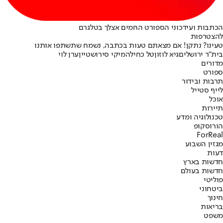
הכתבות ועידכוני הספורט החמים אצלך בטלגרם
להצטרפות
טעינו? נתקן! אם מצאתם טעות בכתבה, נשמח שתשתפו אותנו
בית"ר ירושלים
גיא לוזון
טל כחילה
מיקי סירושטיין
ערן לוי
מדורים
ספורט
תרבות ובידור
לייף סטייל
אוכל
תיירות
טכנולוגיה ומדע
הורוסקופ
ForReal
מגזין השבוע
דעות
חדשות בארץ
חדשות בעולם
פוליטי
ביטחוני
חינוך
בריאות
משפט