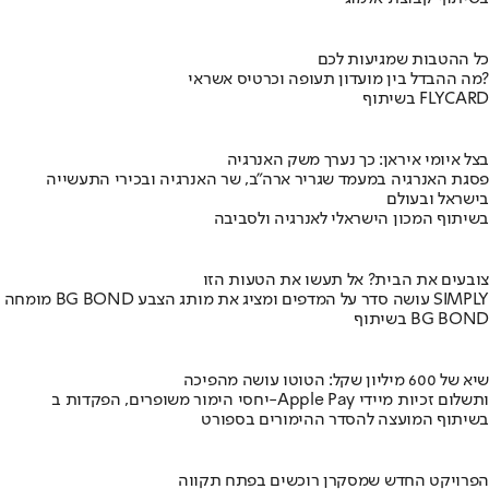
כל ההטבות שמגיעות לכם
מה ההבדל בין מועדון תעופה וכרטיס אשראי?
בשיתוף FLYCARD
בצל איומי איראן: כך נערך משק האנרגיה
פסגת האנרגיה במעמד שגריר ארה"ב, שר האנרגיה ובכירי התעשייה
בישראל ובעולם
בשיתוף המכון הישראלי לאנרגיה ולסביבה
צובעים את הבית? אל תעשו את הטעות הזו
מומחה BG BOND עושה סדר על המדפים ומציג את מותג הצבע SIMPLY
בשיתוף BG BOND
שיא של 600 מיליון שקל: הטוטו עושה מהפיכה
יחסי הימור משופרים, הפקדות ב-Apple Pay ותשלום זכיות מיידי
בשיתוף המועצה להסדר ההימורים בספורט
הפרויקט החדש שמסקרן רוכשים בפתח תקווה