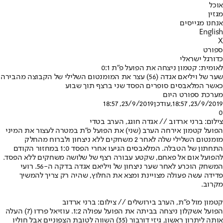
אוכל
מגזין
אנחנו מגייסים
English
X
ספורט
כדורגל ישראלי
לאומית: קטמון ניצחה את הפועל פ"ת 0:1
שער של ויליאם אגדה (56) עצר את המומנטום השלילי של הקבוצה מהבירה
כאשר המלאבסים סופרים הפסד שני ברצף תוך שבוע
מערכת ספורט היום
23/9/2019, 18:57
,עודכן
23/9/2019, 18:57
0
צילום: ברני ארדוב // אגדה חוגג, הערב בטדי
הפועל קטמון אירחה הערב (שני) את הפועל פ"ת במטרה לעצור את המיני
מומנטום השלילי שלה לאחר 2 משחקים ללא ניצחון ולברוח מהחלק
התחתון של הטבלה. המלאבסים הגיעו אחרי הפסד 1:0 במחזור הקודם
להפועל אום אל פאחם, שקטע עבורה רצף של שלושה משחקים ללא הפסד.
המשחק הוכרע לאחר שער ניצחון של ויליאם אגדה בדקה ה-56. רועי
פדידה עשה פעולה מצויינת ומצא את החלוץ, שהיה רק צריך להמשיך
מקרוב.
קטמון מול פ"ת, הערב בירושלים // צילום: ברני ארדוב
הפועל אשקלון ניצחה בביתה את הפועל עפולה 1:2. עוזיאל פרדו (7) העלה
אותה ליתרון ראשון, גיזי דורבור (35) השווה לטובת הצפוניים אבל חוליו