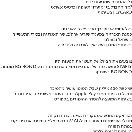
כל ההטבות שמגיעות לכם
מה ההבדל בין מועדון תעופה וכרטיס אשראי?
בשיתוף FLYCARD
בצל איומי איראן: כך נערך משק האנרגיה
פסגת האנרגיה במעמד שגריר ארה"ב, שר האנרגיה ובכירי התעשייה
בישראל ובעולם
בשיתוף המכון הישראלי לאנרגיה ולסביבה
צובעים את הבית? אל תעשו את הטעות הזו
מומחה BG BOND עושה סדר על המדפים ומציג את מותג הצבע SIMPLY
בשיתוף BG BOND
שיא של 600 מיליון שקל: הטוטו עושה מהפיכה
יחסי הימור משופרים, הפקדות ב-Apple Pay ותשלום זכיות מיידי
בשיתוף המועצה להסדר ההימורים בספורט
הפרויקט החדש שמסקרן רוכשים בפתח תקווה
קבוצת אלמוג מציגה את פרויקט MALA: מגדלי הפרימיום האחרונים
בפתח תקווה
בשיתוף קבוצת אלמוג