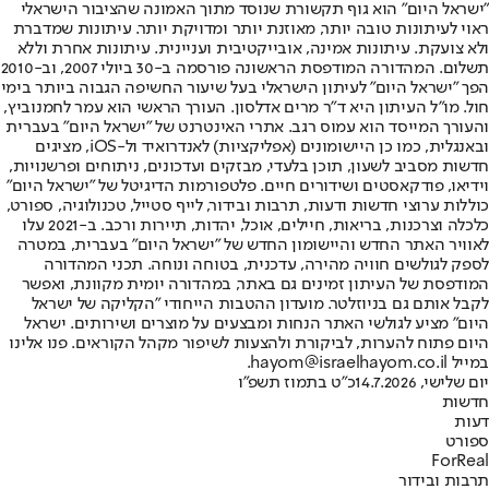
"ישראל היום" הוא גוף תקשורת שנוסד מתוך האמונה שהציבור הישראלי
ראוי לעיתונות טובה יותר, מאוזנת יותר ומדויקת יותר. עיתונות שמדברת
ולא צועקת. עיתונות אמינה, אובייקטיבית ועניינית. עיתונות אחרת וללא
תשלום. המהדורה המודפסת הראשונה פורסמה ב-30 ביולי 2007, וב-2010
הפך "ישראל היום" לעיתון הישראלי בעל שיעור החשיפה הגבוה ביותר בימי
חול. מו"ל העיתון היא ד"ר מרים אדלסון. העורך הראשי הוא עמר לחמנוביץ,
והעורך המייסד הוא עמוס רגב. אתרי האינטרנט של "ישראל היום" בעברית
ובאנגלית, כמו כן היישומונים (אפליקציות) לאנדרואיד ול-iOS, מציגים
חדשות מסביב לשעון, תוכן בלעדי, מבזקים ועדכונים, ניתוחים ופרשנויות,
וידיאו, פודקאסטים ושידורים חיים. פלטפורמות הדיגיטל של "ישראל היום"
כוללות ערוצי חדשות ודעות, תרבות ובידור, לייף סטייל, טכנולוגיה, ספורט,
כלכלה וצרכנות, בריאות, חיילים, אוכל, יהדות, תיירות ורכב. ב-2021 עלו
לאוויר האתר החדש והיישומון החדש של "ישראל היום" בעברית, במטרה
לספק לגולשים חוויה מהירה, עדכנית, בטוחה ונוחה. תכני המהדורה
המודפסת של העיתון זמינים גם באתר, במהדורה יומית מקוונת, ואפשר
לקבל אותם גם בניוזלטר. מועדון ההטבות הייחודי "הקליקה של ישראל
היום" מציע לגולשי האתר הנחות ומבצעים על מוצרים ושירותים. ישראל
היום פתוח להערות, לביקורת ולהצעות לשיפור מקהל הקוראים. פנו אלינו
במייל hayom@israelhayom.co.il.
יום שלישי, 14.7.2026
כ"ט בתמוז תשפ"ו
חדשות
דעות
ספורט
ForReal
תרבות ובידור