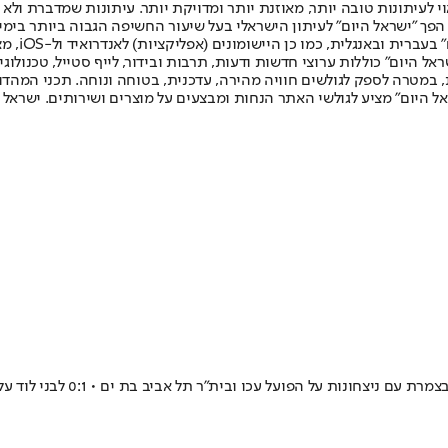
לעיתונות טובה יותר, מאוזנת יותר ומדויקת יותר. עיתונות שמדברת ולא צ
שלום. המהדורה המודפסת הראשונה פורסמה ב-30 ביולי 2007, וב-2010 הפך "ישראל היום" לעיתון הישראלי בעל שי
לחמנוביץ,
ל היום" כוללות ערוצי חדשות ודעות, תרבות ובידור, לייף סטייל, טכנולוגיה
ברית, במטרה לספק לגולשים חוויה מהירה, עדכנית, בטוחה ונוחה. תכני המה
ל היום" מציע לגולשי האתר הנחות ומבצעים על מוצרים ושירותים. ישראל 
על הפועל עכו ובית"ר תל אביב בת ים • 0:1 לבני לוד על אשקלון בתחתית