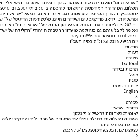
"ישראל היום" הוא גוף תקשורת שנוסד מתוך האמונה שהציבור הישראלי ראוי 
ת
ופרשנויות, וידיאו, פודקאסטים ושידורים חיים. פלטפורמות הדיגיטל של "ישרא
ב-2021 עלו לאוויר האתר החדש והיישומון החדש של "ישראל היום" בע
ואפשר לקבל אותם גם בניוזלטר. מועדון ההטבות הייחודי "הקליקה של ישרא
במייל hayom@israelhayom.co.il.
יום רביעי, 10.6.2026
כ"ה בסיון תשפ"ו
חדשות
דעות
ספורט
ForReal
תרבות ובידור
אוכל
מגזין
אנחנו מגייסים
English
X
ספורט
כדורגל ישראלי
לאומית: ניצחונות לראשל"צ וקטמון
השנייה והשלישית בטבלה ניצלו את המעידה של מכבי פ"ת והתקרבו אליה בצמרת עם ניצחונות 
מערכת ספורט היום
13/1/2020, 20:31
,עודכן
13/1/2020, 20:34
0