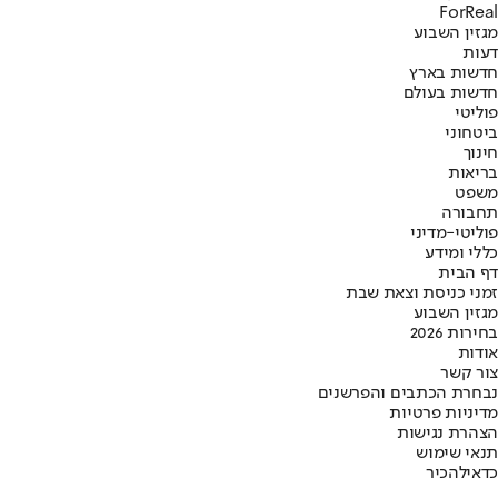
ForReal
מגזין השבוע
דעות
חדשות בארץ
חדשות בעולם
פוליטי
ביטחוני
חינוך
בריאות
משפט
תחבורה
פוליטי-מדיני
כללי ומידע
דף הבית
זמני כניסת וצאת שבת
מגזין השבוע
בחירות 2026
אודות
צור קשר
נבחרת הכתבים והפרשנים
מדיניות פרטיות
הצהרת נגישות
תנאי שימוש
כדאי
להכיר