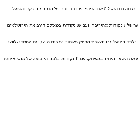
המחזור ה-19 בליגה הלאומית הושלם הערב (שני) עם שלושה משחקים שנערכו. הפועל קטמון ניצחה את בית"ר תל אביב בת ים 0:2, הפועל ראשון לציון ניצחה גם היא 0:2 את הפועל עכו בבכורה של מנחם קורצקי, והפועל
קטמון התאוששו מההפסד 3:0 לרמת גן במחזור הקודם, והצליחו לנצח את הקבוצה שנמצאת במקום הרביעי בטבלה. אווקה אשטה כבש צמד שפתח פער של 5 נקודות מהיריבה, ועם 35 נקודות במאזנם קירב את הירושלמים
גיל יצחק (54) ומיקו ממן (70) כבשו לזכות האורחת, בבכורה של מנחם קורצקי על הקווים. הפועל ראשון לציון צמצמה את הפער מהמוליכה ל-4 נקודות בלבד. הפועל עכו נשארת הרחק מאחור במקום ה-12, עם הפסד שלישי
קרב תחתית באשקלון הסתיים בניצחון של האורחים, שהצליחו לשמור על רשת נקייה ולעלות מעל הקו האדום על חשבונה של יריבתה. חתוכה (78) כבש את השער היחיד במשחק. עם 11 נקודות בלבד, הקבוצה של מוטי איווניר