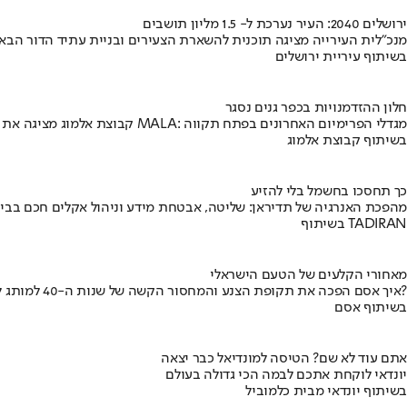
ירושלים 2040: העיר נערכת ל- 1.5 מליון תושבים
מנכ"לית העירייה מציגה תוכנית להשארת הצעירים ובניית עתיד הדור הבא
בשיתוף עיריית ירושלים
חלון ההזדמנויות בכפר גנים נסגר
קבוצת אלמוג מציגה את פרויקט MALA: מגדלי הפרימיום האחרונים בפתח תקווה
בשיתוף קבוצת אלמוג
כך תחסכו בחשמל בלי להזיע
מהפכת האנרגיה של תדיראן: שליטה, אבטחת מידע וניהול אקלים חכם בבי
בשיתוף TADIRAN
מאחורי הקלעים של הטעם הישראלי
איך אסם הפכה את תקופת הצנע והמחסור הקשה של שנות ה-40 למותג לאומי?
בשיתוף אסם
אתם עוד לא שם? הטיסה למונדיאל כבר יצאה
יונדאי לוקחת אתכם לבמה הכי גדולה בעולם
בשיתוף יונדאי מבית כלמוביל