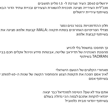
ירושלים 2040: העיר נערכת ל- 1.5 מליון תושבים
מנכ"לית העירייה מציגה תוכנית להשארת הצעירים ובניית עתיד הדור הבא
בשיתוף עיריית ירושלים
חלון ההזדמנויות בכפר גנים נסגר
קבוצת אלמוג מציגה את פרויקט MALA: מגדלי הפרימיום האחרונים בפתח תקווה
בשיתוף קבוצת אלמוג
כך תחסכו בחשמל בלי להזיע
מהפכת האנרגיה של תדיראן: שליטה, אבטחת מידע וניהול אקלים חכם בבי
בשיתוף TADIRAN
מאחורי הקלעים של הטעם הישראלי
איך אסם הפכה את תקופת הצנע והמחסור הקשה של שנות ה-40 למותג לאומי?
בשיתוף אסם
אתם עוד לא שם? הטיסה למונדיאל כבר יצאה
יונדאי לוקחת אתכם לבמה הכי גדולה בעולם
בשיתוף יונדאי מבית כלמוביל