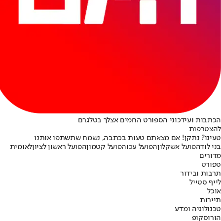
הכתבות ועידכוני הספורט החמים אצלך בטלגרם
להצטרפות
טעינו? נתקן! אם מצאתם טעות בכתבה, נשמח שתשתפו אותנו
בני לוד
הפועל אשקלון
הפועל עכו
הפועל קטמון
הפועל ראשון לציון
לאומית
מדורים
ספורט
תרבות ובידור
לייף סטייל
אוכל
תיירות
טכנולוגיה ומדע
הורוסקופ