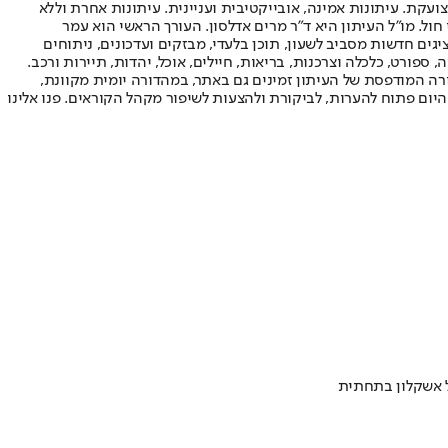
ועקת. עיתונות אמינה, אובייקטיבית ועניינית. עיתונות אחרת וללא
עור החשיפה הגבוה ביותר בימי חול. מו"ל העיתון היא ד"ר מרים אדלסון. העורך הראשי הוא עמר
 והעורך המייסד הוא עמוס רגב. אתרי האינטרנט של "ישראל היום" בעברית ובאנגלית, כמו כן היישומונים (אפליקציות) לאנדרואיד ול-iOS, מציגים חדשות מסביב לשעון, תוכן בלעדי, מבזקים ועדכונים, ניתוחים
, ספורט, כלכלה וצרכנות, בריאות, חיילים, אוכל, יהדות, תיירות ורכב.
דורה המודפסת של העיתון זמינים גם באתר, במהדורה יומית מקוונת,
היום פתוח להערות, לביקורת ולהצעות לשיפור מקהל הקוראים. פנו אלינו