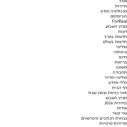
אוכל
תיירות
טכנולוגיה ומדע
הורוסקופ
ForReal
מגזין השבוע
דעות
חדשות בארץ
חדשות בעולם
פוליטי
ביטחוני
חינוך
בריאות
משפט
תחבורה
פוליטי-מדיני
כללי ומידע
דף הבית
זמני כניסת וצאת שבת
מגזין השבוע
בחירות 2026
אודות
צור קשר
נבחרת הכתבים והפרשנים
מדיניות פרטיות