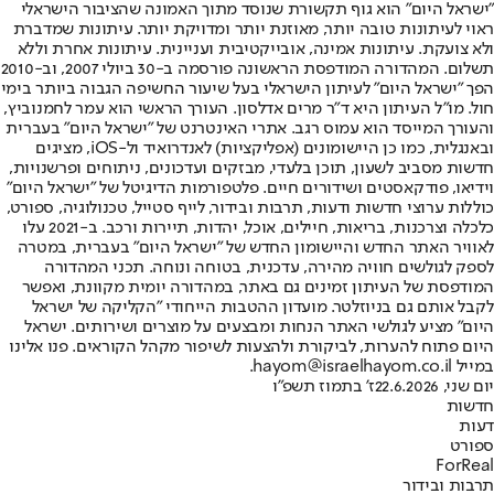
"ישראל היום" הוא גוף תקשורת שנוסד מתוך האמונה שהציבור הישראלי
ראוי לעיתונות טובה יותר, מאוזנת יותר ומדויקת יותר. עיתונות שמדברת
ולא צועקת. עיתונות אמינה, אובייקטיבית ועניינית. עיתונות אחרת וללא
תשלום. המהדורה המודפסת הראשונה פורסמה ב-30 ביולי 2007, וב-2010
הפך "ישראל היום" לעיתון הישראלי בעל שיעור החשיפה הגבוה ביותר בימי
חול. מו"ל העיתון היא ד"ר מרים אדלסון. העורך הראשי הוא עמר לחמנוביץ,
והעורך המייסד הוא עמוס רגב. אתרי האינטרנט של "ישראל היום" בעברית
ובאנגלית, כמו כן היישומונים (אפליקציות) לאנדרואיד ול-iOS, מציגים
חדשות מסביב לשעון, תוכן בלעדי, מבזקים ועדכונים, ניתוחים ופרשנויות,
וידיאו, פודקאסטים ושידורים חיים. פלטפורמות הדיגיטל של "ישראל היום"
כוללות ערוצי חדשות ודעות, תרבות ובידור, לייף סטייל, טכנולוגיה, ספורט,
כלכלה וצרכנות, בריאות, חיילים, אוכל, יהדות, תיירות ורכב. ב-2021 עלו
לאוויר האתר החדש והיישומון החדש של "ישראל היום" בעברית, במטרה
לספק לגולשים חוויה מהירה, עדכנית, בטוחה ונוחה. תכני המהדורה
המודפסת של העיתון זמינים גם באתר, במהדורה יומית מקוונת, ואפשר
לקבל אותם גם בניוזלטר. מועדון ההטבות הייחודי "הקליקה של ישראל
היום" מציע לגולשי האתר הנחות ומבצעים על מוצרים ושירותים. ישראל
היום פתוח להערות, לביקורת ולהצעות לשיפור מקהל הקוראים. פנו אלינו
במייל hayom@israelhayom.co.il.
יום שני, 22.6.2026
ז' בתמוז תשפ"ו
חדשות
דעות
ספורט
ForReal
תרבות ובידור