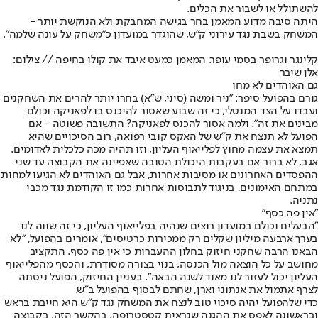
להשתולל או לשבור את הכלים.
היתה סיבה מדוע המאמן בחר בגישה המחבקת ולא הנוקשת יותר -
המשחק בשבת נגד עירוני ק"ש, שהוגדר במועדון כ"משחק על עונה שלמה".
קלינגר וגרופר בסמי עופר. המאמן כמעט איבד את קולו בחיפה // צילום:
אלן שיבר
גם האוהדים לא מחו
גורם בהפועל סיפר: "ניר ומשה (סיני, ש"א) בחרו יותר להרים את השחקנים
ועבדו על הצד המנטלי, כי זה שבוע שאסור להיכנס בו לפאניקה וכולם
מבינים את זה". ולמה אסור להכנס לפאניקה? התשובה פשוטה - אם
הפועל לא תנצח את ק"ש של האקס קובי רפואה, רוב הסיכויים שהיא
תמצא את עצמה מחוץ לפלייאוף העליון, וזו תהיה מכה כלכלית לאדומים.
אגב, לא ברור אם בעקבות היכולת הטובה שאפיינה את הקבוצה עד שני
ההפסדים האחרונים או מסיבות אחרות, אבל גם האוהדים לא הגיעו למחות
במתחם האימונים, בניגוד לתבוסות אחרות כמו זו הקודמת נגד מכבי
נתניה.
"אין פה כסף"
"הבעלים וכולם במועדון רוצים שנהיה בפלייאוף העליון, כי זה שווה לנו
בערך ארבעה מיליון שקלים רק ממכירות כרטיסים", אומרים בהפועל, "לא
הבאנו הרבה שחקני חיזוק בחלון ההעברות כי אין פה כסף. התקציב
מחושב על כל הוצאה מול הכנסה, בנוי בצורה מסודרת, והכסף מהפלייאוף
העליון יכול לעזור לנו מאוד לשנה הבאה". בעניין החיזוק, הפועל ניסתה
לצרף אתמול את אנתוני וארן, שחתם לבסוף בהפועל ב"ש.
כדי שלהפועל יהיה סיכוי טוב לנצח את המשחק נגד ק"ש היא חייבת בראש
ובראשונה לאפס את ההגנה שנראית קטסטרופה. בהקשר הזה, בקבוצה