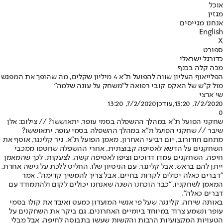
אוכל
מגזין
אנחנו מגייסים
English
X
ספורט
כדורגל ישראלי
מכה קלה בכנף
הפלייאוף העליון שווה להפועל ת"א 4 מיליון שקלים, מה שהופך את המפגש
מול ק"ש של האקס קובי רפואה ל"משחק על עונה שלמה"
שי ארצי
7/2/2020, 13:20
,עודכן
7/2/2020, 13:20
0
שחקני הפועל ת"א במהלך ההשפלה בסמי עופר. יתאוששו? // צילום: אלן
שיבר // שחקני הפועל ת"א במהלך ההשפלה בסמי עופר. יתאוששו?
מתחם חודורוב, יום רביעי האחרון. מאמן הפועל ת"א, ניר קלינגר, אוסף את
השחקנים על הדשא לאסיפה קבוצתית, אחרי ההשפלה שחטפו ממכבי
חיפה. השחקנים עמדו דרוכים וציפו לאסיפה קשה, לצעקות, לכך שהמאמן
ייתן להם בראש, אבל קלינגר, עם הניסיון שלו, החליט ללכת על גישה אחרת.
"דברים כאלה יכולים לקרות בחיים, אבל צריך להמשיך קדימה", אמר
המאמן לשחקניו, "כבר הוכחנו השנה שאנחנו יכולים לקום ולהתמודד עם
דברים כאלה".
באותה שיחה, קלינגר, שעל פי אנשי המועדון כמעט ואיבד את קולו בסמי
עופר ונשמע צרוד במיוחד ביומיים האחרונים, גם ביקר את השחקנים על
הטעויות המקצועיות הרבות והקשות שעשו בתבוסה לחיפה, אבל מבלי