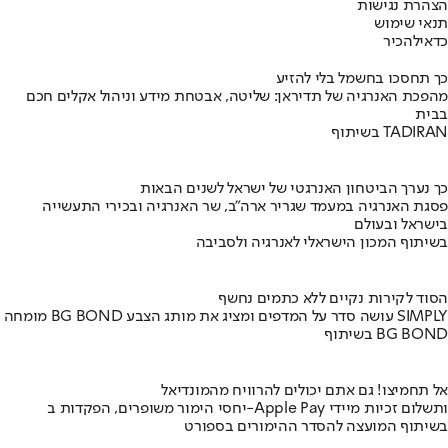
הצהרת נגישות
תנאי שימוש
כדאי
להכיר
כך תחסכו בחשמל בלי להזיע
מהפכת האנרגיה של תדיראן: שליטה, אבטחת מידע וניהול אקלים חכם
בבית
בשיתוף TADIRAN
כך נערך הביטחון האנרגטי של ישראל לשנים הבאות
פסגת האנרגיה במעמד שגריר ארה"ב, שר האנרגיה ובכירי התעשייה
בישראל ובעולם
בשיתוף המכון הישראלי לאנרגיה ולסביבה
הסוד לקירות נקיים ללא כתמים נחשף
מומחה BG BOND עושה סדר על המדפים ומציג את מותג הצבע SIMPLY
בשיתוף BG BOND
אל תחמיצו! גם אתם יכולים להרוויח מהמונדיאל
יחסי הימור משופרים, הפקדות ב-Apple Pay ותשלום זכיות מיידי
בשיתוף המועצה להסדר ההימורים בספורט