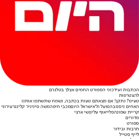
הכתבות ועידכוני הספורט החמים אצלך בטלגרם
להצטרפות
טעינו? נתקן! אם מצאתם טעות בכתבה, נשמח שתשתפו אותנו
האחים ניסנוב
הפועל ת''א
ישראל היום
מכבי חיפה
משה סיני
ניר קלינגר
עירוני
קריית שמונה
פלייאוף עליון
שי ארצי
מדורים
ספורט
תרבות ובידור
לייף סטייל