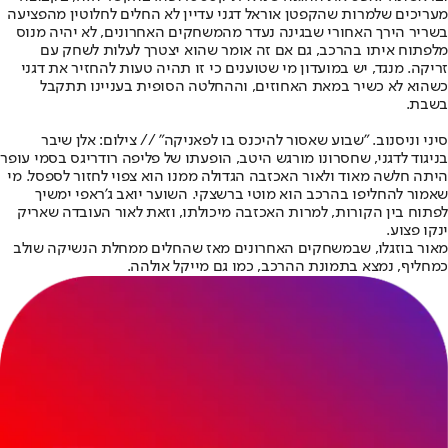
מעריכים שלמרות שהקפטן אוראל דגני עדיין לא החלים לחלוטין מהפציעה
בשריר הירך האחורי שבגינה נעדר מהמשחקים האחרונים, לא יהיה מנוס
מלפתוח איתו בהרכב, גם אם זה אומר שהוא יצטרך לעלות לשחק עם
זריקה. מנגד, יש במועדון מי שטוענים כי זו תהיה טעות להחזיר את דגני
כשהוא לא כשיר במאת האחוזים, וההחלטה הסופית בעניינו תתקבל
בשבת.
סיני וניסנוב. "שבוע שאסור להיכנס בו לפאניקה" // צילום: אלן שיבר
בניגוד לדגני, שחסרונו מורגש היטב, הופעתו של פליפה רודריגס בסמי עופר
היתה חלשה מאוד ולאור האכזבה הגדולה ממנו הוא צפוי לחזור לספסל. מי
שאמור להחליפו בהרכב הוא מוטי ברשצקי. השוער יואב ג'ראפי ימשיך
לפתוח בין הקורות, למרות האכזבה מיכולתו, וזאת לאור העובדה שאריק
ינקו פצוע.
מאור בוזגלו, שבמשחקים האחרונים מאז שהחלים ממחלת הנשיקה שולב
כמחליף, נמצא בתמונת ההרכב, כמו גם מייקל אולהה.