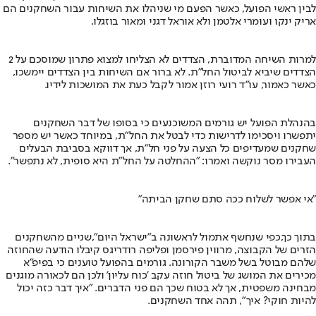
לבין ראשי הפועל, כאשר הפעם מי שניהלו את השיחות עבור השחקנים הם
אריק ינקו ועומרי אלטמן ולא אוראל דגני ומאור בוזגלו.
למרות השיחה המדוברת, הצדדים לא הצליחו למצוא פתרון שמוסכם על 2
הצדדים שיביא לביטול החל"ת. לא ברור אם השיחות בין הצדדים יימשכו,
כאשר כאמור, עו"ד רועי רוזן אמור לקבל כעת את המושכות לידיו.
בהנהלת הפועל יש גורמים המשוכנעים כי בסופו של דבר השחקנים
יתפשרו ויסכימו לדרישות כדי לבטל את החל"ת, במיוחד כאשר יש מספר
שחקנים שמעדיפים כל הצעה על פני חל"ת, אך דווקא בסביבת הבעלים
העבירו מסר נוקשה ואמרו: "ההחלטה על החל"ת היא סופית, לא נתפשר".
"אי אפשר לשלוח ככה סתם שחקן הביתה"
בתוך כך,
כפי שנחשף אתמול לראשונה ב"ישראל היום",
שניים מהשחקנים
הזרים של הקבוצה, מרווין פירסמן ופליפה רודריגס קיבלו הודעה שהחוזה
שלהם מבוטל בשל משבר הקורונה. גורמים בהפועל טוענים כי בפיפ"א
מכירים את המושג של ביטול חוזה עקב 'כוח עליון' ולכן הם לכאורה מוגנים
מבחינה משפטית, אך לא בטוח שכך הם פני הדברים. "איך דבר כזה יכול
להיות חוקי? איך", תהה אחד השחקנים.