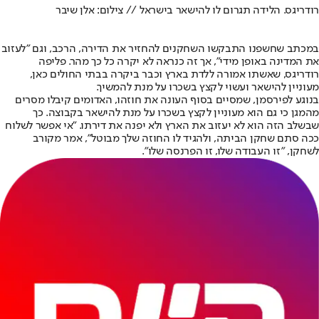
רודריגס. הלידה תגרום לו להישאר בישראל // צילום: אלן שיבר
במכתב שחשפנו התבקשו השחקנים להחזיר את הדירה, הרכב, וגם "לעזוב
את המדינה באופן מידי", אך זה כנראה לא יקרה כל כך מהר. פליפה
רודריגס, שאשתו אמורה ללדת בארץ וכבר ביקרה בבתי החולים כאן,
מעוניין להישאר ועשוי לקצץ בשכרו על מנת להמשיך.
בנוגע לפירסמן, שמסיים בסוף העונה את חוזהו, האדומים קיבלו מסרים
מהמגן כי גם הוא מעוניין לקצץ בשכרו על מנת להישאר בקבוצה. כך
שבשלב הזה הוא לא יעזוב את הארץ ולא יפנה את דירתו. "אי אפשר לשלוח
ככה סתם שחקן הביתה, ולהגיד לו החוזה שלך מבוטל", אמר מקורב
לשחקן, "זו העבודה שלו, זו הפרנסה שלו".