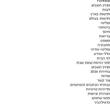
ForReal
מגזין השבוע
דעות
חדשות בארץ
חדשות בעולם
פוליטי
ביטחוני
חינוך
בריאות
משפט
תחבורה
פוליטי-מדיני
כללי ומידע
דף הבית
זמני כניסת וצאת שבת
מגזין השבוע
בחירות 2026
אודות
צור קשר
נבחרת הכתבים והפרשנים
מדיניות פרטיות
הצהרת נגישות
תנאי שימוש
כדאי
להכיר