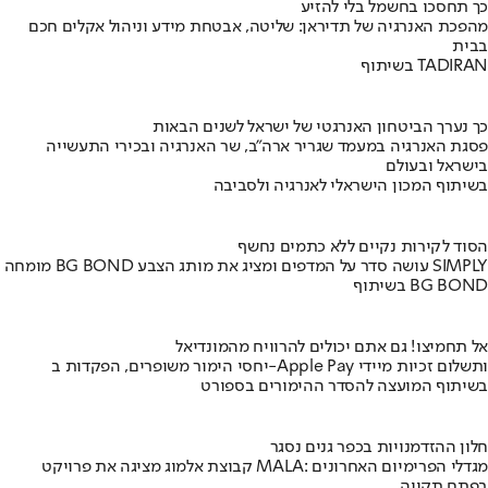
כך תחסכו בחשמל בלי להזיע
מהפכת האנרגיה של תדיראן: שליטה, אבטחת מידע וניהול אקלים חכם
בבית
בשיתוף TADIRAN
כך נערך הביטחון האנרגטי של ישראל לשנים הבאות
פסגת האנרגיה במעמד שגריר ארה"ב, שר האנרגיה ובכירי התעשייה
בישראל ובעולם
בשיתוף המכון הישראלי לאנרגיה ולסביבה
הסוד לקירות נקיים ללא כתמים נחשף
מומחה BG BOND עושה סדר על המדפים ומציג את מותג הצבע SIMPLY
בשיתוף BG BOND
אל תחמיצו! גם אתם יכולים להרוויח מהמונדיאל
יחסי הימור משופרים, הפקדות ב-Apple Pay ותשלום זכיות מיידי
בשיתוף המועצה להסדר ההימורים בספורט
חלון ההזדמנויות בכפר גנים נסגר
קבוצת אלמוג מציגה את פרויקט MALA: מגדלי הפרימיום האחרונים
בפתח תקווה