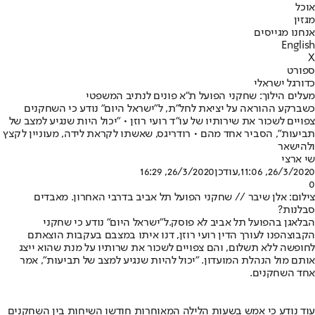
אוכל
מגזין
אנחנו מגייסים
English
X
ספורט
כדורגל ישראלי
מעלים הילוך: שחקני הפועל ת"א פונים לנתיב המשפטי
כשברקע ההוראה על יציאת לחל"ת, ל"ישראל היום" נודע כי השחקנים
צפויים לשכור את שירותיו של עו"ד רועי רוזן • "יכול היות שנגיע למצב של
תביעות", הסביר אחד מהם • רודריגס, שאשתו לקראת לידה, מעוניין לקצץ
ולהישאר
שי ארצי
26/3/2020, 11:06
,עודכן
26/3/2020, 16:29
0
צילום: אלן שיבר // שחקני הפועל תל אביב בדרבי האחרון. מאבדים
סבלנות?
הבלאגן בהפועל תל אביב לא פוסק.
ל"ישראל היום" נודע כי שחקני
הקבוצה
פנו לעורך הדין רועי רוזן, דנו איתו במצבם בעקבות הוצאתם
לחופשה ללא תשלום, והם צפויים לשכור את שרותיו על מנת שהוא ייצג
אותם מול הנהלת המועדון. "יכול להיות שנגיע למצב של תביעות", אמר
אחד השחקנים.
עוד נודע כי אמש בשעות הלילה המאוחרות חודשו השיחות בין השחקנים