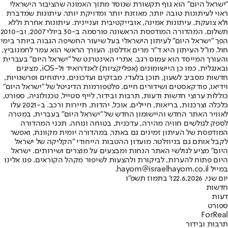
"ישראל היום" הוא גוף תקשורת שנוסד מתוך האמונה שהציבור הישראלי
ראוי לעיתונות טובה יותר, מאוזנת יותר ומדויקת יותר. עיתונות שמדברת
ולא צועקת. עיתונות אמינה, אובייקטיבית ועניינית. עיתונות אחרת וללא
תשלום. המהדורה המודפסת הראשונה פורסמה ב-30 ביולי 2007, וב-2010
הפך "ישראל היום" לעיתון הישראלי בעל שיעור החשיפה הגבוה ביותר בימי
חול. מו"ל העיתון היא ד"ר מרים אדלסון. העורך הראשי הוא עמר לחמנוביץ,
והעורך המייסד הוא עמוס רגב. אתרי האינטרנט של "ישראל היום" בעברית
ובאנגלית, כמו כן היישומונים (אפליקציות) לאנדרואיד ול-iOS, מציגים
חדשות מסביב לשעון, תוכן בלעדי, מבזקים ועדכונים, ניתוחים ופרשנויות,
וידיאו, פודקאסטים ושידורים חיים. פלטפורמות הדיגיטל של "ישראל היום"
כוללות ערוצי חדשות ודעות, תרבות ובידור, לייף סטייל, טכנולוגיה, ספורט,
כלכלה וצרכנות, בריאות, חיילים, אוכל, יהדות, תיירות ורכב. ב-2021 עלו
לאוויר האתר החדש והיישומון החדש של "ישראל היום" בעברית, במטרה
לספק לגולשים חוויה מהירה, עדכנית, בטוחה ונוחה. תכני המהדורה
המודפסת של העיתון זמינים גם באתר, במהדורה יומית מקוונת, ואפשר
לקבל אותם גם בניוזלטר. מועדון ההטבות הייחודי "הקליקה של ישראל
היום" מציע לגולשי האתר הנחות ומבצעים על מוצרים ושירותים. ישראל
היום פתוח להערות, לביקורת ולהצעות לשיפור מקהל הקוראים. פנו אלינו
במייל hayom@israelhayom.co.il.
יום שני, 22.6.2026
ז' בתמוז תשפ"ו
חדשות
דעות
ספורט
ForReal
תרבות ובידור