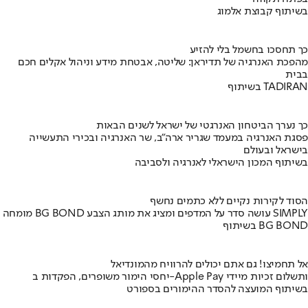
בשיתוף קבוצת אלמוג
כך תחסכו בחשמל בלי להזיע
מהפכת האנרגיה של תדיראן: שליטה, אבטחת מידע וניהול אקלים חכם
בבית
בשיתוף TADIRAN
כך נערך הביטחון האנרגטי של ישראל לשנים הבאות
פסגת האנרגיה במעמד שגריר ארה"ב, שר האנרגיה ובכירי התעשייה
בישראל ובעולם
בשיתוף המכון הישראלי לאנרגיה ולסביבה
הסוד לקירות נקיים ללא כתמים נחשף
מומחה BG BOND עושה סדר על המדפים ומציג את מותג הצבע SIMPLY
בשיתוף BG BOND
אל תחמיצו! גם אתם יכולים להרוויח מהמונדיאל
יחסי הימור משופרים, הפקדות ב-Apple Pay ותשלום זכיות מיידי
בשיתוף המועצה להסדר ההימורים בספורט