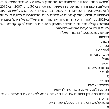
"ישראל היום" הוא גוף תקשורת שנוסד מתוך האמונה שהציבור הישראלי ראוי 
ת
ופרשנויות, וידיאו, פודקאסטים ושידורים חיים. פלטפורמות הדיגיטל של "ישרא
ב-2021 עלו לאוויר האתר החדש והיישומון החדש של "ישראל היום" בע
ואפשר לקבל אותם גם בניוזלטר. מועדון ההטבות הייחודי "הקליקה של ישרא
במייל hayom@israelhayom.co.il.
יום שני, 22.6.2026
ז' בתמוז תשפ"ו
חדשות
דעות
ספורט
ForReal
תרבות ובידור
אוכל
מגזין
אנחנו מגייסים
English
X
ספורט
כדורגל ישראלי
הפועל ת"א: לחץ על משה סיני להישאר
גורמים במועדון דוחפים את נציג הבעלים להגיע לפשרה עם הבעלים איציק נ
שי ארצי
25/5/2020, 07:18
,עודכן
25/5/2020, 09:31
0