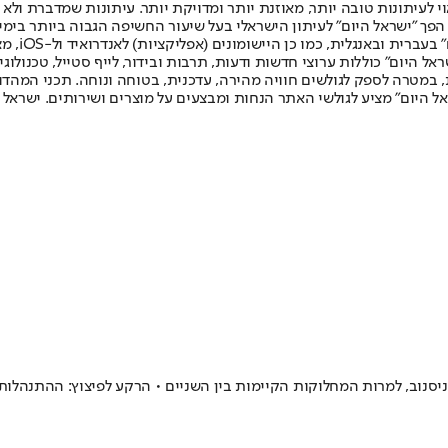
לעיתונות טובה יותר, מאוזנת יותר ומדויקת יותר. עיתונות שמדברת ולא צ
שלום. המהדורה המודפסת הראשונה פורסמה ב-30 ביולי 2007, וב-2010 הפך "ישראל היום" לעיתון הישראלי בעל שי
לחמנוביץ,
ל היום" כוללות ערוצי חדשות ודעות, תרבות ובידור, לייף סטייל, טכנולוגיה
ברית, במטרה לספק לגולשים חוויה מהירה, עדכנית, בטוחה ונוחה. תכני המה
ל היום" מציע לגולשי האתר הנחות ומבצעים על מוצרים ושירותים. ישראל 
יסנוב, למרות המחלוקות הקיימות בין השניים • הרקע לפיצוץ: ההתנהלות 