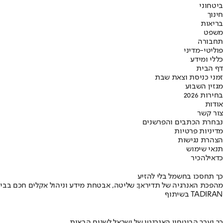
ביטחוני
חינוך
בריאות
משפט
תחבורה
פוליטי-מדיני
כללי ומידע
דף הבית
זמני כניסת וצאת שבת
מגזין השבוע
בחירות 2026
אודות
צור קשר
נבחרת הכתבים והפרשנים
מדיניות פרטיות
הצהרת נגישות
תנאי שימוש
כדאי
להכיר
כך תחסכו בחשמל בלי להזיע
מהפכת האנרגיה של תדיראן: שליטה, אבטחת מידע וניהול אקלים חכם בבי
בשיתוף TADIRAN
כך נערך הביטחון האנרגטי של ישראל לשנים הבאות