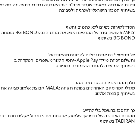
פסגת האנרגיה במעמד שגריר ארה"ב, שר האנרגיה ובכירי התעשייה בישראל
בשיתוף המכון הישראלי לאנרגיה ולסביבה
הסוד לקירות נקיים ללא כתמים נחשף
מומחה BG BOND עושה סדר על המדפים ומציג את מותג הצבע SIMPLY
בשיתוף BG BOND
אל תחמיצו! גם אתם יכולים להרוויח מהמונדיאל
יחסי הימור משופרים, הפקדות ב-Apple Pay ותשלום זכיות מיידי
בשיתוף המועצה להסדר ההימורים בספורט
חלון ההזדמנויות בכפר גנים נסגר
קבוצת אלמוג מציגה את פרויקט MALA: מגדלי הפרימיום האחרונים בפתח תקווה
בשיתוף קבוצת אלמוג
כך תחסכו בחשמל בלי להזיע
מהפכת האנרגיה של תדיראן: שליטה, אבטחת מידע וניהול אקלים חכם בבי
בשיתוף TADIRAN