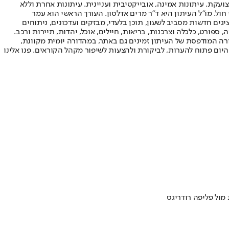
ועקת. עיתונות אמינה, אובייקטיבית ועניינית. עיתונות אחרת וללא
עור החשיפה הגבוה ביותר בימי חול. מו"ל העיתון היא ד"ר מרים אדלסון. העורך הראשי הוא עמר
 והעורך המייסד הוא עמוס רגב. אתרי האינטרנט של "ישראל היום" בעברית ובאנגלית, כמו כן היישומונים (אפליקציות) לאנדרואיד ול-iOS, מציגים חדשות מסביב לשעון, תוכן בלעדי, מבזקים ועדכונים, ניתוחים
, ספורט, כלכלה וצרכנות, בריאות, חיילים, אוכל, יהדות, תיירות ורכב.
דורה המודפסת של העיתון זמינים גם באתר, במהדורה יומית מקוונת,
היום פתוח להערות, לביקורת ולהצעות לשיפור מקהל הקוראים. פנו אלינו
מול פליפה רודריגס