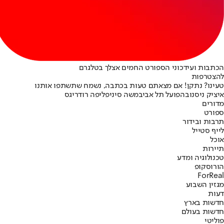
הכתבות ועידכוני הספורט החמים אצלך בטלגרם
להצטרפות
טעינו? נתקן! אם מצאתם טעות בכתבה, נשמח שתשתפו אותנו
איציק ניסנוב
הפועל תל אביב
משה סיני
פליפה רודריגס
מדורים
ספורט
תרבות ובידור
לייף סטייל
אוכל
תיירות
טכנולוגיה ומדע
הורוסקופ
ForReal
מגזין השבוע
דעות
חדשות בארץ
חדשות בעולם
פוליטי