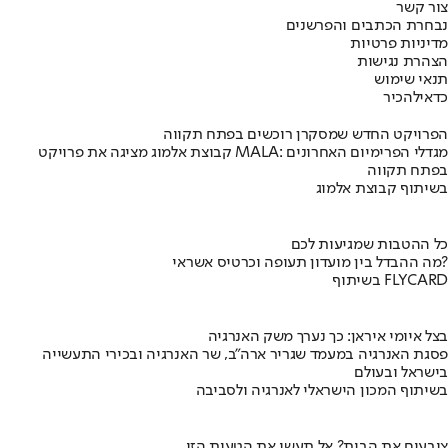
צור קשר
נבחרת הכתבים והפרשנים
מדיניות פרטיות
הצהרת נגישות
תנאי שימוש
כדאי
להכיר
הפרויקט החדש שמסקרן רוכשים בפתח תקווה
קבוצת אלמוג מציגה את פרויקט MALA: מגדלי הפרימיום האחרונים
בפתח תקווה
בשיתוף קבוצת אלמוג
כל ההטבות שמגיעות לכם
מה ההבדל בין מועדון תעופה וכרטיס אשראי?
בשיתוף FLYCARD
בצל איומי איראן: כך נערך משק האנרגיה
פסגת האנרגיה במעמד שגריר ארה"ב, שר האנרגיה ובכירי התעשייה
בישראל ובעולם
בשיתוף המכון הישראלי לאנרגיה ולסביבה
צובעים את הבית? אל תעשו את הטעות הזו