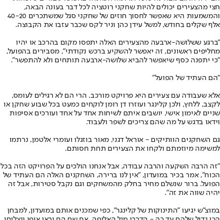
חצי מהצעירים יכולים להיות שחקני רוטציה לכל דבר בעונה הבאה,
והמשמעות היא שאפשר לחסוך חוזים של שחקני סגל שמשתכרים 40-20
אלף שקלים בחודש, למשל עידן כהן וניר לקס שכבר עזבו את הקבוצה.
"ברגע ששלושה-ארבעה מהצעירים האלה יתפסו מקום בהרכב או יהיו
מחליפים ראשונים, זה יאפשר להשקיע ברכש נקודתי", מסבירים בהפועל,
"כי יתפנה כסף שיאפשר להביא שלושה-ארבעה תותחים ולא להתפשר".
"הם העתיד של הפועל"
אלא שעבודה עם צעירים היא פרויקט מורכב. הרי הם לא רגילים לעומס,
לקצב, ללחץ, ולכן קלינגר ועוזרו דן רומן לוקחים כמעט בכל שבוע שחקן או
שניים לאימון אישי, יושבים איתם לשיחות אחד על אחד ועורכים אסיפות
וידאו בדגש על מה שהם צריכים לשפר ולעבוד.
גם השחקנים הוותיקים - אוראל דגני, מאור בוזגלו ועומרי אלטמן, נרתמו
למשימה מיוזמתם ולקחו את הצעירים תחת חסותם.
"זה הרבה השקעה והרבה עבודה, אבל אנחנו הולכים על הפרויקט הזה בכל
הכוח", אמר בכיר במועדון, "אין לנו ברירה, השחקנים האלה הם העתיד של
הפועל. ברור שנשלם מחיר בחלק מהמשחקים וגם נקבל סטירות, אבל זה
יהיה שווה את זה".
במוצ"ש יגיעו "התינוקות של קלינגר", כפי שמכנים אותם במועדון, למבחן
הכי גדול שלהם עד כה - הדרבי מול האלופה. אם שם הם יראו אופי ויצליחו