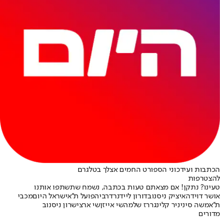
הכתבות ועידכוני הספורט החמים אצלך בטלגרם
להצטרפות
טעינו? נתקן! אם מצאתם טעות בכתבה, נשמח שתשתפו אותנו
אושר דוידה
איציק ניסנוב
דורון ליידנר
דרבי
הפועל ת''א
ישראל היום
מכבי
ת''א
משה סיני
ניר קלינגר
רז שלמה
שי אייזן
שי ארצי
שרון ניסנוב
מדורים