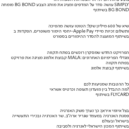
מומחה BG BOND עושה סדר על המדפים ומציג את מותג הצבע SIMPLY
בשיתוף BG BOND
שיא של 600 מיליון שקל: הטוטו עושה מהפיכה
יחסי הימור משופרים, הפקדות ב-Apple Pay ותשלום זכיות מיידי
בשיתוף המועצה להסדר ההימורים בספורט
הפרויקט החדש שמסקרן רוכשים בפתח תקווה
קבוצת אלמוג מציגה את פרויקט MALA: מגדלי הפרימיום האחרונים
בפתח תקווה
בשיתוף קבוצת אלמוג
כל ההטבות שמגיעות לכם
מה ההבדל בין מועדון תעופה וכרטיס אשראי?
בשיתוף FLYCARD
בצל איומי איראן: כך נערך משק האנרגיה
פסגת האנרגיה במעמד שגריר ארה"ב, שר האנרגיה ובכירי התעשייה
בישראל ובעולם
בשיתוף המכון הישראלי לאנרגיה ולסביבה