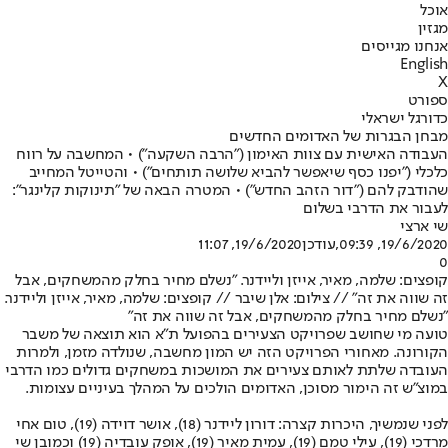
אוכל
מגזין
אנחנו מגייסים
English
X
ספורט
כדורגל ישראלי
מבחן הבגרות של האדומים החדשים
העבודה האישית עם צוות האימון ("הרבה השקעה") • המחשבה על רווח
כלכלי ("יפנו כסף שיאפשר להביא שלושה תותחים") • והטייטל המחייב
שהודבק להם ("דור הזהב החדש") • המטרה הבאה של "תינוקות קלינגר":
לעבור את הדרבי בשלום
שי ארצי
19/6/2020, 09:39
,עודכן
19/6/2020, 11:07
0
קופצים: שלמה, מאיר, אייזן וליידנר. "נשלם מחיר בחלק מהמשחקים, אבל
זה שווה את זה" // צילום: אלן שיבר // קופצים: שלמה, מאיר, אייזן וליידנר.
"נשלם מחיר בחלק מהמשחקים, אבל זה שווה את זה"
טועה מי שחושב שפרויקט הצעירים בהפועל ת"א הוא תוצאה של משבר
הקורונה. מאחורי הפרויקט הזה יש המון מחשבה, שנולדה מזמן, ולמרות
העובדה שלתת לאותם צעירים את המושכות במשחקים גדולים כמו הדרבי
במוצ"ש זה הימור מסוכן, האדומים הולכים על המהלך בעיניים עצומות.
לפני שנמשיך, היכרות קצרה: דורון ליידנר (18), אושר דוידה (19), טום אחי
מרדכי (19), עילי טמם (19), עמית מאיר (19), אופק עובדיה (19) וכמובן שי