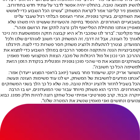
להשיג תוצאה טובה, בהחלט יהיה אפשר לדבר על עתיד חדש בחודורוב.
המאמן ניר קלינגר אמר לקראת המשחק: "עשינו הכל השבוע כדי לאושש
את השחקנים, בעיקר גופנית, אחרי העומס הבלתי רגיל שעבר עלינו
בשבועיים האחרונים. ההפסד בחיפה והטעויות שעשינו היו משהו שלא
מאפיין אותנו מתחילת הפלייאוף ולכן נרצה לתקן את הרושם ומהר".
עוד מקלינגר: "ברור לנו שמכבי ת״א היא קבוצה חזקה וממושמעת וזה ניכר
לאורך כל העונה, אבל זה דרבי, זה המשחק הכי חשוב לאוהדים שלנו ולכל
המועדון. נצטרך להתעלות ולהציג משחק חסר פשרות כדי לנצח. תירגלנו
קומבינציות הגנה והתקפה ומספר הרכבים במהלך השבוע כדי למצוא את
ההרכב הכי נכון אל מול היכולות של מכבי. הצוות המקצועי מאוד מאמין
בשחקנים ונמצא את מי שהכי מוכן גופנית ומנטלית בנקודת הזמן הזאת
למשימה הכל כך חשובה".
השוער אריק ינקו, שיעמוד מחר בשער (יואב ג'ראפי הפצוע ייעדר) אמר:
"אנחנו מודעים לחשיבות של המשחק, יש לנו עוד משימות העונה ונעשה
הכל בשביל לחזור ולהציג יכולת טובה, מה שלא כל כך הלך בשני המשחקים
האחרונים. הדרבי הוא משחק מיוחד עבור שני המועדונים, יש בו הרבה
יוקרה וכבוד, קרב ספורטיבי אמיתי שכל שחקן רוצה להיות חלק ממנו. נבוא
צנועים ונחושים ואני מאמין שנשיג את המטרה שלנו״.