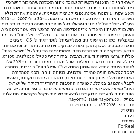
"ישראל היום" הוא גוף תקשורת שנוסד מתוך האמונה שהציבור הישראלי
ראוי לעיתונות טובה יותר, מאוזנת יותר ומדויקת יותר. עיתונות שמדברת
ולא צועקת. עיתונות אמינה, אובייקטיבית ועניינית. עיתונות אחרת וללא
תשלום. המהדורה המודפסת הראשונה פורסמה ב-30 ביולי 2007, וב-2010
הפך "ישראל היום" לעיתון הישראלי בעל שיעור החשיפה הגבוה ביותר בימי
חול. מו"ל העיתון היא ד"ר מרים אדלסון. העורך הראשי הוא עמר לחמנוביץ,
והעורך המייסד הוא עמוס רגב. אתרי האינטרנט של "ישראל היום" בעברית
ובאנגלית, כמו כן היישומונים (אפליקציות) לאנדרואיד ול-iOS, מציגים
חדשות מסביב לשעון, תוכן בלעדי, מבזקים ועדכונים, ניתוחים ופרשנויות,
וידיאו, פודקאסטים ושידורים חיים. פלטפורמות הדיגיטל של "ישראל היום"
כוללות ערוצי חדשות ודעות, תרבות ובידור, לייף סטייל, טכנולוגיה, ספורט,
כלכלה וצרכנות, בריאות, חיילים, אוכל, יהדות, תיירות ורכב. ב-2021 עלו
לאוויר האתר החדש והיישומון החדש של "ישראל היום" בעברית, במטרה
לספק לגולשים חוויה מהירה, עדכנית, בטוחה ונוחה. תכני המהדורה
המודפסת של העיתון זמינים גם באתר, במהדורה יומית מקוונת, ואפשר
לקבל אותם גם בניוזלטר. מועדון ההטבות הייחודי "הקליקה של ישראל
היום" מציע לגולשי האתר הנחות ומבצעים על מוצרים ושירותים. ישראל
היום פתוח להערות, לביקורת ולהצעות לשיפור מקהל הקוראים. פנו אלינו
במייל hayom@israelhayom.co.il.
יום רביעי, 8.7.2026
כ"ג בתמוז תשפ"ו
חדשות
דעות
ספורט
ForReal
תרבות ובידור