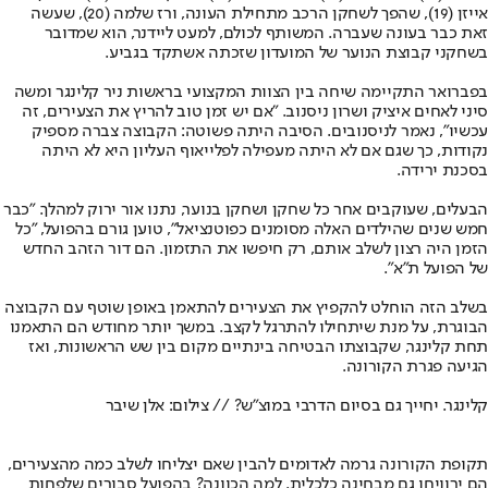
אייזן (19), שהפך לשחקן הרכב מתחילת העונה, ורז שלמה (20), שעשה
זאת כבר בעונה שעברה. המשותף לכולם, למעט ליידנר, הוא שמדובר
בשחקני קבוצת הנוער של המועדון שזכתה אשתקד בגביע.
בפברואר התקיימה שיחה בין הצוות המקצועי בראשות ניר קלינגר ומשה
סיני לאחים איציק ושרון ניסנוב. "אם יש זמן טוב להריץ את הצעירים, זה
עכשיו", נאמר לניסנובים. הסיבה היתה פשוטה: הקבוצה צברה מספיק
נקודות, כך שגם אם לא היתה מעפילה לפלייאוף העליון היא לא היתה
בסכנת ירידה.
הבעלים, שעוקבים אחר כל שחקן ושחקן בנוער, נתנו אור ירוק למהלך. "כבר
חמש שנים שהילדים האלה מסומנים כפוטנציאל", טוען גורם בהפועל, "כל
הזמן היה רצון לשלב אותם, רק חיפשו את התזמון. הם דור הזהב החדש
של הפועל ת"א".
בשלב הזה הוחלט להקפיץ את הצעירים להתאמן באופן שוטף עם הקבוצה
הבוגרת, על מנת שיתחילו להתרגל לקצב. במשך יותר מחודש הם התאמנו
תחת קלינגר, שקבוצתו הבטיחה בינתיים מקום בין שש הראשונות, ואז
הגיעה פגרת הקורונה.
קלינגר. יחייך גם בסיום הדרבי במוצ"ש? // צילום: אלן שיבר
תקופת הקורונה גרמה לאדומים להבין שאם יצליחו לשלב כמה מהצעירים,
הם ירוויחו גם מבחינה כלכלית. למה הכוונה? בהפועל סבורים שלפחות