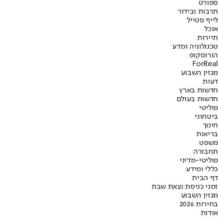
ספורט
תרבות ובידור
לייף סטייל
אוכל
תיירות
טכנולוגיה ומדע
הורוסקופ
ForReal
מגזין השבוע
דעות
חדשות בארץ
חדשות בעולם
פוליטי
ביטחוני
חינוך
בריאות
משפט
תחבורה
פוליטי-מדיני
כללי ומידע
דף הבית
זמני כניסת וצאת שבת
מגזין השבוע
בחירות 2026
אודות