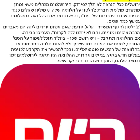
ירושלים ככל הנראה לא תלך לפירוק. הירושלמים מנהלים משא ומתן
מתקדם מול מול חברת צ'רלטון על הלוואה של 8-7 מיליון שקלים כנגד
זכויות שידור עתידיות של בית"ר, והיא תחזיר את ההלוואה בתשלומים
במשך כמה שנים.
"צ'רלטון (הגוף המשדר - ש"א) יודעת שאם אנחנו יורדים ליגה הם מאבדים
הרבה צופים ומנויים, והם לא ייתנו לזה לקרות", העריכו בבירה.
אם ההלוואה תתקבל - ויש רושם שכן - בית"ר תוכל לשמור על הסגל
הנוכחי, לסיים את העונה כמו שצריך ולא להיות תלויה בתרומות או
בהלוואות של רוכשים פוטנציאליים, ובכך להכשיר את הקרקע לכניסת
בעלים חדש בקיץ. במילים אחרות, ההלוואה הזו תקנה לירושלמים זמן,
ובמצב שלהם, הזמן הוא הדבר הכי יקר שיש.