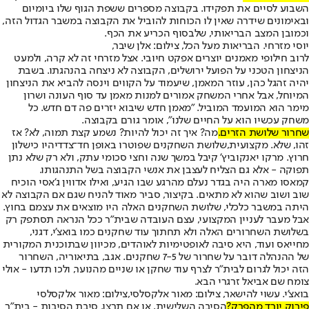
השבוע לסיים את תפקידו
. בקבוצה מספרים ששפת הגוף שלו ביומיום
ובאימונים שידרה שאין לו הכוחות להוביל את הקבוצה במשבר הגדול הזה,
וכמובן המצב הבריאותי, שלבסוף הכריע את הכף.
יוסי מזרחי. הבריאות מעל הכל, צילום: אלן שיבר,
לרוב חילופי מאמנים יוצרים אפקט חיובי. אצל מזרחי זה לא קרה, ולמעט
הניצחון הטכני על הפועל ירושלים, הקבוצה לא ניצחה בהנהגתו. בשבת
יהיה זה
גל כהן
, עוזר המאמן, שיעמוד על הקווים וינסה להביא את הניצחון
המיוחל, אבל אחרי המשחק אמורים למנות מאמן עד סוף העונה ושרון
מימר הוא המועמד המוביל. "מאמן חדש שיבוא יזרים פה דם חדש. כל
משחק עכשיו הוא על החיים שלנו", אומר גורם בקבוצה.
שחרור שלושת הזרים.
מה? איך זה יכול להיות? נשמע קצת תמוה, לא? אז
זהו, שלא. מקצועית,
שלושת השחקנים שפוטרו באופן חד־צדדי
היו כישלון
חרוץ. מרקו יאנקוביץ' קיבל במשך שנה וחצי סכומי עתק, ולא רק שלא נתן
תפוקה - אלא גם הצליח לעצבן את אנשי הקבוצה בשל התנהגותו.
קמאסו מארה היה בגדר נעלם מהרגע שבו הגיע, ואילו אדווין ג'אסי הוכיח
שוב ושוב שהוא לא מתאים. בקיצור, סביר מאוד להניח שגם אם הקבוצה לא
היתה במשבר כלכלי, שלושת השחקנים האלה היו מוצאים את עצמם בחוץ.
אבל מעבר לעניין המקצועי, עצם העובדה שבית"ר ככל הנראה תסתפק רק
בשלושת השחרורים האלה ולא תחתוך עוד שחקנים כמו בואצ'י, דגני,
מחייאס ועוד, היא סיבה לאופטימיות לאוהדים, מכיוון שבתוכנית המקורית
של ההנהלה דובר על שחרור של 7-5 שחקנים. אגב, בתיאוריה, השחרור
הזה יכול לגרום לבית"ר לצרף עוד שחקן או שניים מהנוער, ולכו תדעו - אולי
צומח שם אביאל זרגרי הבא.
בואצ'י. עשוי להישאר, צילום: מאור אלקסלסי,צילום: מאור אלקסלסי
פירוק יורד מהפרק?
הסיבה השלישית, או אם תרצו, סיבת הסיבות - בית"ר