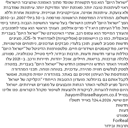
"ישראל היום" הוא גוף תקשורת שנוסד מתוך האמונה שהציבור הישראלי
ראוי לעיתונות טובה יותר, מאוזנת יותר ומדויקת יותר. עיתונות שמדברת
ולא צועקת. עיתונות אמינה, אובייקטיבית ועניינית. עיתונות אחרת וללא
תשלום. המהדורה המודפסת הראשונה פורסמה ב-30 ביולי 2007, וב-2010
הפך "ישראל היום" לעיתון הישראלי בעל שיעור החשיפה הגבוה ביותר בימי
חול. מו"ל העיתון היא ד"ר מרים אדלסון. העורך הראשי הוא עמר לחמנוביץ,
והעורך המייסד הוא עמוס רגב. אתרי האינטרנט של "ישראל היום" בעברית
ובאנגלית, כמו כן היישומונים (אפליקציות) לאנדרואיד ול-iOS, מציגים
חדשות מסביב לשעון, תוכן בלעדי, מבזקים ועדכונים, ניתוחים ופרשנויות,
וידיאו, פודקאסטים ושידורים חיים. פלטפורמות הדיגיטל של "ישראל היום"
כוללות ערוצי חדשות ודעות, תרבות ובידור, לייף סטייל, טכנולוגיה, ספורט,
כלכלה וצרכנות, בריאות, חיילים, אוכל, יהדות, תיירות ורכב. ב-2021 עלו
לאוויר האתר החדש והיישומון החדש של "ישראל היום" בעברית, במטרה
לספק לגולשים חוויה מהירה, עדכנית, בטוחה ונוחה. תכני המהדורה
המודפסת של העיתון זמינים גם באתר, במהדורה יומית מקוונת, ואפשר
לקבל אותם גם בניוזלטר. מועדון ההטבות הייחודי "הקליקה של ישראל
היום" מציע לגולשי האתר הנחות ומבצעים על מוצרים ושירותים. ישראל
היום פתוח להערות, לביקורת ולהצעות לשיפור מקהל הקוראים. פנו אלינו
במייל hayom@israelhayom.co.il.
יום שישי, 24.4.2026
ז' באייר תשפ"ו
חדשות
דעות
ספורט
ForReal
תרבות ובידור