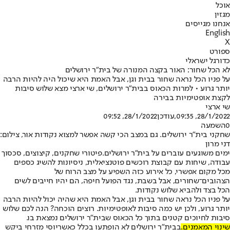
אוכל
מגזין
אנחנו מגייסים
English
X
ספורט
כדורגל ישראלי
לא הכל שחור: האור בקצה המנורה של בית"ר ירושלים
על פניו הכל נראה שחור בבית וגן, אבל האמת היא שיכול היה להיות הרבה
יותר גרוע • למרות הכאוס בבית"ר ירושלים, שי ארצי מצא שלוש סיבות
לקצת אופטימיות בבירה
שי ארצי
28/1/2022, 09:35
,עודכן
28/1/2022, 09:52
0
השמעה
שחקני בית"ר ירושלים. גם במצב הכי קשה אפשר למצוא נקודות אור, צילום:
דני מרון
ימים משוגעים עוברים על בית"ר ירושלים.
פיטורי שחקנים, קיצוצים, סכסוך
עבודה, שיחות עם קבוצת רוכשים פוטנציאלית, ניסיונות להשיג כספים
מכל מקום אפשרי, כל אירוע כזה השפיע על מצב הרוח של
הצהובים־שחורים, אבל בשבת, נגד הפועל חיפה, הם יהיו חייבים לשים
הכל בצד ולהביא שלוש נקודות.
על פניו הכל נראה שחור בבית וגן, אבל האמת היא שהיה יכול להיות הרבה
יותר גרוע, ולכן יש כמה סיבות לאופטימיות. רוצים הוכחה? הנה לכם שלוש
סיבות לחיוכים קטנים בתוך כל הכאוס שבית"ר ירושלים נמצאת בו.
שינוי המאמנים.
בבית"ר ירושלים לא הופתעו בכלל כאשר
יוסי מזרחי ביקש