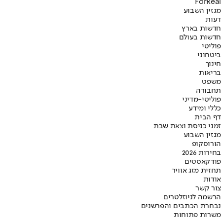
ForReal
מגזין השבוע
דעות
חדשות בארץ
חדשות בעולם
פוליטי
ביטחוני
חינוך
בריאות
משפט
תחבורה
פוליטי-מדיני
כללי ומידע
דף הבית
זמני כניסת וצאת שבת
מגזין השבוע
הורוסקופ
בחירות 2026
פודקאסטים
תחזית מזג אוויר
אודות
צור קשר
הרשמה לניוזלטרים
נבחרת הכתבים והפרשנים
משרות פתוחות