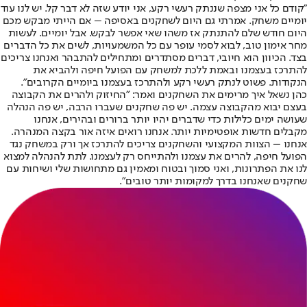
"קודם כל אני מצפה שננתק רעשי רקע, אני יודע שזה לא דבר קל. יש לנו עוד
יומיים משחק. אמרתי גם היום לשחקנים באסיפה – אם הייתי מבקש מכם
היום חודש שלם להתנתק אז משהו שאי אפשר לבקש. אבל יומיים. לעשות
מחר אימון טוב, לבוא לסמי עופר עם כל המשמעויות, לשים את כל הדברים
בצד. הכיוון הוא חיובי, דברים מסתדרים ומתחילים להתבהר ואנחנו צריכים
להתרכז בעצמנו ובאמת ללכת למשחק עם הפועל חיפה ולהביא את
הנקודות. פשוט לנתק רעשי רקע ולהתרכז בעצמנו ביומיים הקרובים".
כהן נשאל איך מרימים את השחקנים ואמר: "החיזוק ולהרים את הקבוצה
בעצם יבוא מהקבוצה עצמה. יש פה שחקנים שעברו הרבה, יש פה הנהלה
שעושה ימים כלילות כדי שדברים יהיו יותר ברורים ובהירים, אנחנו
מקבלים חדשות אופטימיות יותר. אנחנו רואים איזה אור בקצה המנהרה.
אנחנו – הצוות המקצועי והשחקנים צריכים להתרכז אך ורק במשחק נגד
הפועל חיפה, להרים את עצמנו ולהתייחס רק לעצמנו. לתת להנהלה למצוא
לנו את הפתרונות, ואני סמוך ובטוח ומאמין גם מתחושות שלי ושיחות עם
שחקנים שאנחנו בדרך למקומות יותר טובים".