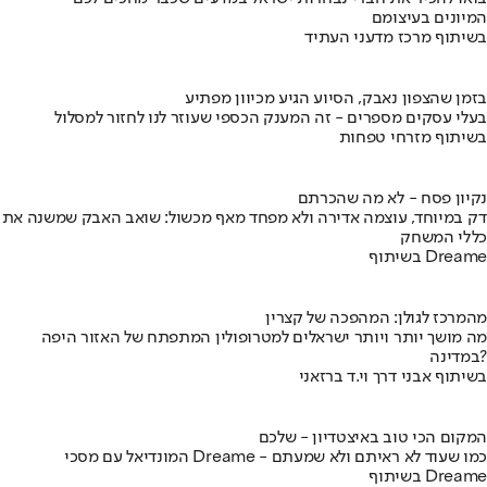
המיונים בעיצומם
בשיתוף מרכז מדעני העתיד
בזמן שהצפון נאבק, הסיוע הגיע מכיוון מפתיע
בעלי עסקים מספרים - זה המענק הכספי שעוזר לנו לחזור למסלול
בשיתוף מזרחי טפחות
נקיון פסח - לא מה שהכרתם
דק במיוחד, עוצמה אדירה ולא מפחד מאף מכשול: שואב האבק שמשנה את
כללי המשחק
בשיתוף Dreame
מהמרכז לגולן: המהפכה של קצרין
מה מושך יותר ויותר ישראלים למטרופולין המתפתח של האזור היפה
במדינה?
בשיתוף אבני דרך וי.ד ברזאני
המקום הכי טוב באיצטדיון - שלכם
המונדיאל עם מסכי Dreame - כמו שעוד לא ראיתם ולא שמעתם
בשיתוף Dreame