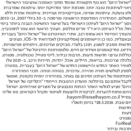
"ישראל היום" הוא גוף תקשורת שנוסד מתוך האמונה שהציבור הישראלי
ראוי לעיתונות טובה יותר, מאוזנת יותר ומדויקת יותר. עיתונות שמדברת
ולא צועקת. עיתונות אמינה, אובייקטיבית ועניינית. עיתונות אחרת וללא
תשלום. המהדורה המודפסת הראשונה פורסמה ב-30 ביולי 2007, וב-2010
הפך "ישראל היום" לעיתון הישראלי בעל שיעור החשיפה הגבוה ביותר בימי
חול. מו"ל העיתון היא ד"ר מרים אדלסון. העורך הראשי הוא עמר לחמנוביץ,
והעורך המייסד הוא עמוס רגב. אתרי האינטרנט של "ישראל היום" בעברית
ובאנגלית, כמו כן היישומונים (אפליקציות) לאנדרואיד ול-iOS, מציגים
חדשות מסביב לשעון, תוכן בלעדי, מבזקים ועדכונים, ניתוחים ופרשנויות,
וידיאו, פודקאסטים ושידורים חיים. פלטפורמות הדיגיטל של "ישראל היום"
כוללות ערוצי חדשות ודעות, תרבות ובידור, לייף סטייל, טכנולוגיה, ספורט,
כלכלה וצרכנות, בריאות, חיילים, אוכל, יהדות, תיירות ורכב. ב-2021 עלו
לאוויר האתר החדש והיישומון החדש של "ישראל היום" בעברית, במטרה
לספק לגולשים חוויה מהירה, עדכנית, בטוחה ונוחה. תכני המהדורה
המודפסת של העיתון זמינים גם באתר, במהדורה יומית מקוונת, ואפשר
לקבל אותם גם בניוזלטר. מועדון ההטבות הייחודי "הקליקה של ישראל
היום" מציע לגולשי האתר הנחות ומבצעים על מוצרים ושירותים. ישראל
היום פתוח להערות, לביקורת ולהצעות לשיפור מקהל הקוראים. פנו אלינו
במייל hayom@israelhayom.co.il.
יום שבת, 28.3.2026
י' בניסן תשפ"ו
חדשות
דעות
ספורט
ForReal
תרבות ובידור