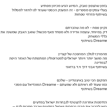
בזמן שהצפון נאבק, הסיוע הגיע מכיוון מפתיע
בעלי עסקים מספרים - זה המענק הכספי שעוזר לנו לחזור למסלול
בשיתוף מזרחי טפחות
נקיון פסח - לא מה שהכרתם
דק במיוחד, עוצמה אדירה ולא מפחד מאף מכשול: שואב האבק שמשנה את
כללי המשחק
בשיתוף Dreame
מהמרכז לגולן: המהפכה של קצרין
מה מושך יותר ויותר ישראלים למטרופולין המתפתח של האזור היפה
במדינה?
בשיתוף אבני דרך וי.ד ברזאני
המקום הכי טוב באיצטדיון - שלכם
המונדיאל עם מסכי Dreame - כמו שעוד לא ראיתם ולא שמעתם
בשיתוף Dreame
הזדמנות אחרונה להצטרף לנבחרות ישראל במדעים
בואו להכיר את חברי נבחרות ישראל במדעים שכבר מחכים לכם –