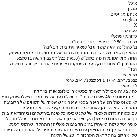
אוכל
מגזין
אנחנו מגייסים
English
X
ספורט
כדורגל ישראלי
שבת ב-19:50: הפועל חיפה - בית"ר
גל כהן: "זה יהיה קשה אבל נשאיר את בית"ר בליגה"
המאמן הזמני של הקבוצה מהבירה סיפר על התחושות לקראת משחק
החוץ מול הפועל חיפה במוצ"ש (19:50) בצל המצב הקשה בו נמצא
המועדון: "הצוות המקצועי והשחקנים צריכים להתרכז אך ורק במשחק
הזה"
שי ארצי
27/1/2022, 19:41
,עודכן
27/1/2022, 19:43
0
השמעה
כהן. בטוח שבית"ר תעמוד במשימה, צילום: אורן בן חקון
בעוד פחות מ-48 שעות שבית״ר ירושלים עם על צרותיה תצא למשחק חוץ
לא פשוט מול הפועל חיפה בסמי עופר. מי שיעמוד על הקווים של הקבוצה
מהבירה הוא גל כהן לאחר שיוסי מזרחי ביקש לעזוב את תפקידו.
עם כמויות גדולות מאוד של שלג שכיסו כל פינה בירושלים ובייחוד את בית
וגן, ערכה היום (חמישי) הקבוצה אימון באולם כדורסל סגור שכלל תרגילי
כושר וטקטיקה ומשחק בין 3 הקבוצות שאליהן התחלקו שחקני הסגל.
בסיום האימון דיבר המאמן עם האתר הרשמי וסיפר על ההכנות והציפיות
שלו מהקבוצה לקראת המחזור ה-20 של הליגה.