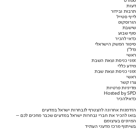
ספורט
דעות
תרבות ובידור
לייף סטייל
הורוסקופ
שישבת
סוף שבוע
כדאי להכיר
סיפור המשק הישראלי
נדל"ן
ראשי
זמני כניסת וצאת השבת
מידע כללי
זמני כניסת וצאת שבת
ראשי
צרו קשר
מדיניות פרטיות
Hosted by SPD
כדאי
להכיר
הזדמנות אחרונה להצטרף לנבחרות ישראל במדעים
בואו להכיר את חברי נבחרות ישראל במדעים שכבר מחכים לכם –
המיונים בעיצומם
בשיתוף מרכז מדעני העתיד