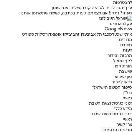
להצטרפות
ערן זהבי. לו זה לא היה קורה,צילום: עמי שומן
טעינו? נתקן! אם מצאתם טעות בכתבה, נשמח שתשתפו אותנו
עקבו אחרינו
G
o
o
g
l
e
News
איתי שכטר
מכבי תל אביב
ערן זהבי
צ'יקו אופואדו
רכילות ספורט
מדורים
ספורט
דעות
תרבות ובידור
לייף סטייל
הורוסקופ
שישבת
סוף שבוע
כדאי להכיר
סיפור המשק הישראלי
נדל"ן
ראשי
זמני כניסת וצאת השבת
מידע כללי
זמני כניסת וצאת שבת
ראשי
צרו קשר
מדיניות פרטיות