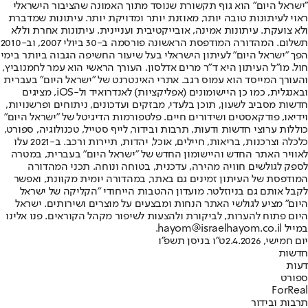
"ישראל היום" הוא גוף תקשורת שנוסד מתוך האמונה שהציבור הישראלי
ראוי לעיתונות טובה יותר, מאוזנת יותר ומדויקת יותר. עיתונות שמדברת
ולא צועקת. עיתונות אמינה, אובייקטיבית ועניינית. עיתונות אחרת וללא
תשלום. המהדורה המודפסת הראשונה פורסמה ב-30 ביולי 2007, וב-2010
הפך "ישראל היום" לעיתון הישראלי בעל שיעור החשיפה הגבוה ביותר בימי
חול. מו"ל העיתון היא ד"ר מרים אדלסון. העורך הראשי הוא עמר לחמנוביץ,
והעורך המייסד הוא עמוס רגב. אתרי האינטרנט של "ישראל היום" בעברית
ובאנגלית, כמו כן היישומונים (אפליקציות) לאנדרואיד ול-iOS, מציגים
חדשות מסביב לשעון, תוכן בלעדי, מבזקים ועדכונים, ניתוחים ופרשנויות,
וידיאו, פודקאסטים ושידורים חיים. פלטפורמות הדיגיטל של "ישראל היום"
כוללות ערוצי חדשות ודעות, תרבות ובידור, לייף סטייל, טכנולוגיה, ספורט,
כלכלה וצרכנות, בריאות, חיילים, אוכל, יהדות, תיירות ורכב. ב-2021 עלו
לאוויר האתר החדש והיישומון החדש של "ישראל היום" בעברית, במטרה
לספק לגולשים חוויה מהירה, עדכנית, בטוחה ונוחה. תכני המהדורה
המודפסת של העיתון זמינים גם באתר, במהדורה יומית מקוונת, ואפשר
לקבל אותם גם בניוזלטר. מועדון ההטבות הייחודי "הקליקה של ישראל
היום" מציע לגולשי האתר הנחות ומבצעים על מוצרים ושירותים. ישראל
היום פתוח להערות, לביקורת ולהצעות לשיפור מקהל הקוראים. פנו אלינו
במייל hayom@israelhayom.co.il.
יום חמישי, 2.4.2026
ט"ו בניסן תשפ"ו
חדשות
דעות
ספורט
ForReal
תרבות ובידור