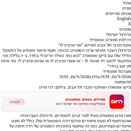
אוכל
מגזין
אנחנו מגייסים
English
X
ספורט
כדורגל ישראלי
רכילות ספורט: אופסייד
אקס מכבי תל אביב מאיים: "אני ארביץ לו"
כדורגלן העבר ומגיש ערוץ הספורט בהווה, חשף סיפור מפתיע על התאקל
הלילי שלו עם צ'יקו אופואדו: "הוא נחר כאילו יורים לי בחדר, ב-1 בלילה אני
מתקשר ליואב זיו ואומר לו - או שאני מרביץ לו או שהוא מרביץ לי, אני איתו
לא ישן בחדר"
מערכת אופסייד
26/3/2026, 15:39
,עודכן
26/3/2026, 15:39
0
השמעה
צ'יקו אופואדו ושחקני מכבי תל אביב. צילום: דני מרון
מאז פרש ממשחק פעיל לפני קרוב לשנתיים, כדורגלן העבר
איתי
שכטר
חשף לא מעט סיפורים מהקריירה המפוארת שלו, כולל לא מעט
סיפורים מצחיקים, כמו זה שחשף בתוכנית הספורט של רדיו חיפה על