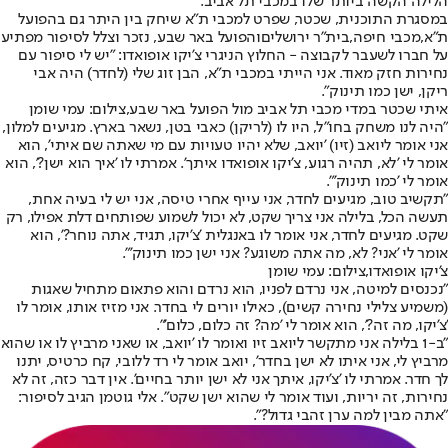
הלילה הקשה ביותר שלו ב
מכבי תל אביב
.
במסגרת התוכנית, שכטר, שפרט למכבי ת"א שיחק בין היתר גם ב
הפועל
ת"
א,
מכבי חיפה
,
בית"ר ירושלים
ו
הפועל באר שבע
, נזכר וצלל לסיפור מפתיע
על חברו לשעבר לקבוצה - החלוץ הניגרי צ'יקו אופואדו: "יש לי סיפור עם
נחירות חזק מאוד. אני הייתי במכבי ת"א, הבן זוג שלי (לחדר) היה אבי
ריקן, ישן כמו תינוק".
איתי שכטר במדי מכבי תל אביב מול הפועל באר שבע,צילום: עמי שומן
"היה לנו משחק בחו"ל, היו לו (לריקן) כאבי בטן, נשאר בארץ. מגיעים למלון,
אני אומר ליואב (זיו) 'יואב, שלא יהיו טעויות עם מי שאתה שם איתי', הוא
אומר לי 'לא, תהיה רגוע, צ'יקו אופואדו איתך'. אמרתי לו 'איך הוא ישן?', הוא
אומר לי 'כמו תינוק'".
"תקשיב טוב, מגיעים לחדר, אני עייף אחרי טיסה, אני יש לי בעיה אחת,
תעשה הכל, בלילה אני צריך שקט, לא יכול לשמוע שפותחים דלת אפילו, רק
שקט. מגיעים לחדר, אני אומר לו באנגלית 'צ'יקו, תגיד, אתה נוחר?', הוא
אומר לי 'אני? לא, מה אתה משוגע? אני ישן כמו תינוק'".
צ'יקו אופואדו,צילום: עמי שומן
"נכנסים למיטה, אני נרדם לפניו, הוא נרדם והוא פתאום מתחיל שאגות
(משמיע צלילי נחירה קשים), כאילו יורים לי בחדר. אני מזיז אותו, אומר לו
'צ'יקו, מה זה?', הוא אומר לי 'מה? זה כלום, כלום'".
"ב-1 בלילה אני מתקשר ליואב זיו ואומר לו 'יואב, או שאני מרביץ לו או שהוא
מרביץ לי, אני איתו לא ישן בחדר', יואב אומר לי רד ללובי, קח כרטיס, יתנו
לך חדר. אמרתי לו 'צ'יקו, איתך אני לא ישן יותר בחיים'. אין דבר כזה, זה לא
נחירות, זה יריות, ועוד אומר לי שהוא ישן שקט". אלי גוטמן הגיב לסיפור:
"אתה מבין למה ערן זהבי גדול?".