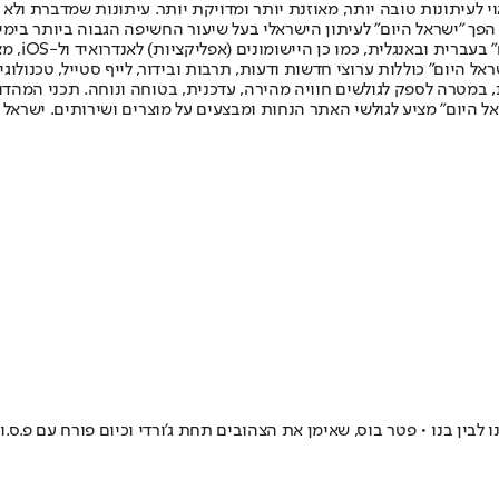
לעיתונות טובה יותר, מאוזנת יותר ומדויקת יותר. עיתונות שמדברת ולא צ
שלום. המהדורה המודפסת הראשונה פורסמה ב-30 ביולי 2007, וב-2010 הפך "ישראל היום" לעיתון הישראלי בעל שי
לחמנוביץ,
ל היום" כוללות ערוצי חדשות ודעות, תרבות ובידור, לייף סטייל, טכנולוגיה
ברית, במטרה לספק לגולשים חוויה מהירה, עדכנית, בטוחה ונוחה. תכני המה
ל היום" מציע לגולשי האתר הנחות ומבצעים על מוצרים ושירותים. ישראל 
 לבין בנו • פטר בוס, שאימן את הצהובים תחת ג'ורדי וכיום פורח עם פ.ס.וו