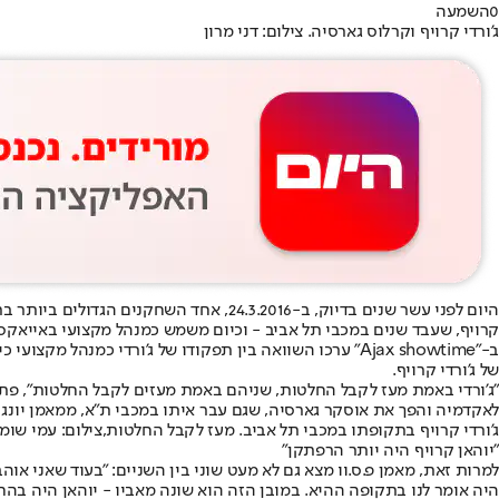
0
השמעה
ג'ורדי קרויף וקרלוס גארסיה. צילום: דני מרון
היום לפני עשר שנים בדיוק, ב-24.3.2016, אחד השחקנים הגדולים ביותר בתולדות הכדורגל העולמי וההולנדי הגדול ביותר,
קרויף, שעבד שנים במכבי תל אביב - ו
כיום משמש כמנהל מקצועי באייאקס
ב-"
Ajax showtime" ערכו השוואה בין תפקודו של ג'ורדי כמנהל
של ג'ורדי קרויף.
"
ג'ורדי באמת מעז לקבל החלטות
, שניהם באמת מעזים לקבל החלטות", פת
לאקדמיה והפך את אוסקר גארסיה, שגם עבר איתו במכבי ת"א, ממאמן יונג
ג'ורדי קרויף בתקופתו במכבי תל אביב. מעז לקבל החלטות,צילום: עמי שומן
"יוהאן קרויף היה יותר הרפתקן"
למרות זאת, מאמן פ.ס.וו מצא גם לא מעט שוני בין השניים: "בעוד שאני אוה
היה אומר לנו בתקופה ההיא. במובן הזה הוא שונה מאביו - יוהאן היה בהח