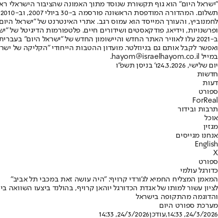
"ישראל היום" הוא גוף תקשורת שנוסד מתוך האמונה שהציבור הישראלי ראוי 
ת
ופרשנויות, וידיאו, פודקאסטים ושידורים חיים. פלטפורמות הדיגיטל של "ישרא
ב-2021 עלו לאוויר האתר החדש והיישומון החדש של "ישראל היום" בע
ואפשר לקבל אותם גם בניוזלטר. מועדון ההטבות הייחודי "הקליקה של ישרא
במייל hayom@israelhayom.co.il.
יום שלישי, 24.3.2026
ו' בניסן תשפ"ו
חדשות
דעות
ספורט
ForReal
תרבות ובידור
אוכל
מגזין
אנחנו מגייסים
English
X
ספורט
כדורגל עולמי
המאמן המצליח החמיא לג'ורדי קרויף: "היה עושה זאת במכבי תל אביב"
לציון עשור למותו של אגדת הכדורגל יוהאן קרויף, בהולנד ביצעו השוואה בינו
והדוגמה מהתקופה בישראל
מערכת ספורט היום
24/3/2026, 14:33
,עודכן
24/3/2026, 14:33