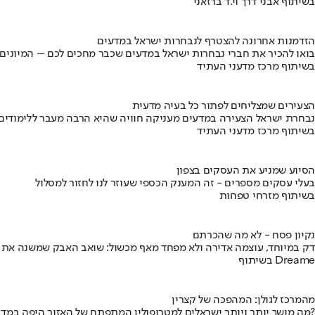
בשיתוף אבני דרך וי.ד ברזאני
הזדמנות אחרונה להצטרף לנבחרות ישראל במדעים
בואו להכיר את חברי נבחרות ישראל במדעים שכבר מחכים לכם – המיונים
בשיתוף מרכז מדעני העתיד
הצעירים שמצליחים לפתור כל בעיה מדעית
נבחרת ישראל הצעירה במדעים מעניקה חוויה שהיא הרבה מעבר ללימודים
בשיתוף מרכז מדעני העתיד
הסיוע שמניע את העסקים בצפון
בעלי עסקים מספרים - זה המענק הכספי שעוזר לנו לחזור למסלול
בשיתוף מזרחי טפחות
נקיון פסח - לא מה שהכרתם
דק במיוחד, עוצמה אדירה ולא מפחד מאף מכשול: שואב האבק שמשנה את
בשיתוף Dreame
מהמרכז לגולן: המהפכה של קצרין
מה מושך יותר ויותר ישראלים למטרופולין המתפתח של האזור היפה במדינה?