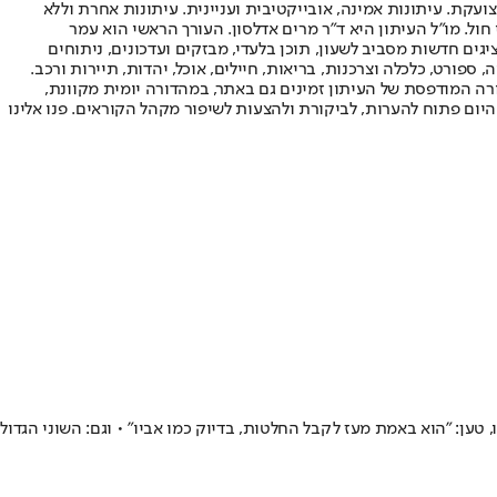
ועקת. עיתונות אמינה, אובייקטיבית ועניינית. עיתונות אחרת וללא
עור החשיפה הגבוה ביותר בימי חול. מו"ל העיתון היא ד"ר מרים אדלסון. העורך הראשי הוא עמר
 והעורך המייסד הוא עמוס רגב. אתרי האינטרנט של "ישראל היום" בעברית ובאנגלית, כמו כן היישומונים (אפליקציות) לאנדרואיד ול-iOS, מציגים חדשות מסביב לשעון, תוכן בלעדי, מבזקים ועדכונים, ניתוחים
, ספורט, כלכלה וצרכנות, בריאות, חיילים, אוכל, יהדות, תיירות ורכב.
דורה המודפסת של העיתון זמינים גם באתר, במהדורה יומית מקוונת,
היום פתוח להערות, לביקורת ולהצעות לשיפור מקהל הקוראים. פנו אלינו
, טען: "הוא באמת מעז לקבל החלטות, בדיוק כמו אביו" • וגם: השוני הגדול