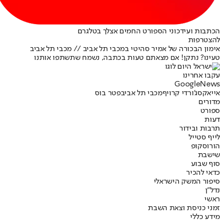
הכתבות ועידכוני הספורט החמים אצלך בטלגרם
להצטרפות
אימון הבכורה של אמיר סהיטי במכבי תל אביב // מכבי תל אביב
טעינו? נתקן! אם מצאתם טעות בכתבה, נשמח שתשתפו אותנו
עקבו אחרינו
G
o
o
g
l
e
News
אייאקס
ג'ורדי קרויף
מכבי תל אביב
פטר בוס
מדורים
ספורט
דעות
תרבות ובידור
לייף סטייל
הורוסקופ
שישבת
סוף שבוע
כדאי להכיר
סיפור המשק הישראלי
נדל"ן
ראשי
זמני כניסת וצאת השבת
מידע כללי