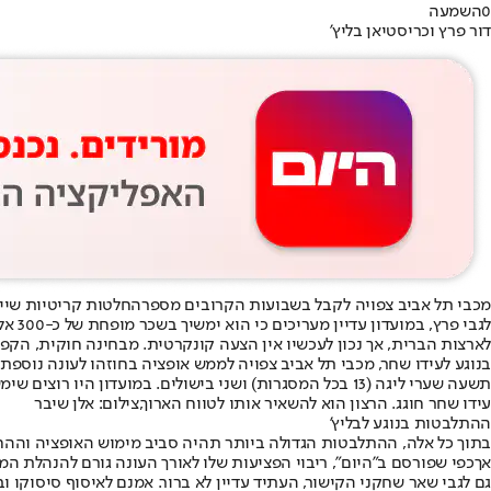
0
השמעה
דור פרץ וכריסטיאן בליץ'
מכבי תל אביב צפויה לקבל בשבועות הקרובים מספר
החלטות קריטיות שייק
לגבי פרץ, במועדון עדיין מעריכים כי הוא ימשיך בשכר מופחת של כ-300 אלף יורו לעונה, אחרי שבעונה שעברה מימשו את האופציה בחוזהו לעונה אחת בלבד. בקיץ
לארצות הברית, אך נכון לעכשיו אין הצעה קונקרטית. מבחינה חוקית, הקפט
תשעה שערי ליגה (13 בכל המסגרות) ושני בישולים. במועדון היו רוצים שימשיך מעבר לאופציה, אך כדי שזה יקרה יהיה צורך בשדרוג משמעותי של שכרו.
עידו שחר חוגג. הרצון הוא להשאיר אותו לטווח הארוך,צילום: אלן שיבר
ההתלבטות בנוגע לבליץ'
אך
כפי שפורסם ב"היום"
, ריבוי הפציעות שלו לאורך העונה גורם להנהלת המ
גם לגבי שאר שחקני הקישור, העתיד עדיין לא ברור. אמנם לאיסוף סיסוקו 