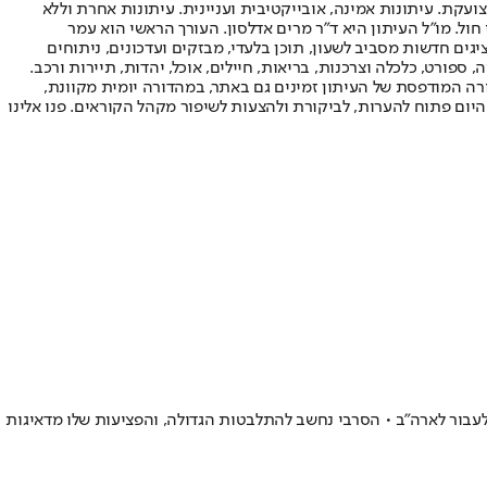
ועקת. עיתונות אמינה, אובייקטיבית ועניינית. עיתונות אחרת וללא
עור החשיפה הגבוה ביותר בימי חול. מו"ל העיתון היא ד"ר מרים אדלסון. העורך הראשי הוא עמר
 והעורך המייסד הוא עמוס רגב. אתרי האינטרנט של "ישראל היום" בעברית ובאנגלית, כמו כן היישומונים (אפליקציות) לאנדרואיד ול-iOS, מציגים חדשות מסביב לשעון, תוכן בלעדי, מבזקים ועדכונים, ניתוחים
, ספורט, כלכלה וצרכנות, בריאות, חיילים, אוכל, יהדות, תיירות ורכב.
דורה המודפסת של העיתון זמינים גם באתר, במהדורה יומית מקוונת,
היום פתוח להערות, לביקורת ולהצעות לשיפור מקהל הקוראים. פנו אלינו
עבור לארה"ב • הסרבי נחשב להתלבטות הגדולה, והפציעות שלו מדאיגות