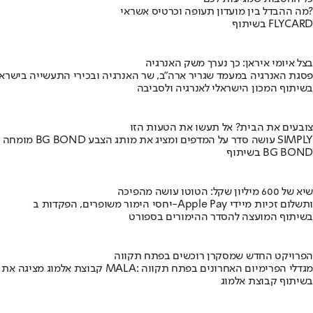
מה ההבדל בין מועדון תעופה וכרטיס אשראי?
בשיתוף FLYCARD
בצל איומי איראן: כך נערך משק האנרגיה
פסגת האנרגיה במעמד שגריר ארה"ב, שר האנרגיה ובכירי התעשייה בישראל
בשיתוף המכון הישראלי לאנרגיה ולסביבה
צובעים את הבית? אל תעשו את הטעות הזו
מומחה BG BOND עושה סדר על המדפים ומציג את מותג הצבע SIMPLY
בשיתוף BG BOND
שיא של 600 מיליון שקל: הטוטו עושה מהפיכה
יחסי הימור משופרים, הפקדות ב-Apple Pay ותשלום זכיות מיידי
בשיתוף המועצה להסדר ההימורים בספורט
הפרויקט החדש שמסקרן רוכשים בפתח תקווה
קבוצת אלמוג מציגה את פרויקט MALA: מגדלי הפרימיום האחרונים בפתח תקווה
בשיתוף קבוצת אלמוג