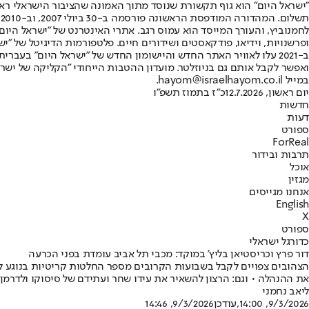
"ישראל היום" הוא גוף תקשורת שנוסד מתוך האמונה שהציבור הישראלי ראוי 
ת
ופרשנויות, וידיאו, פודקאסטים ושידורים חיים. פלטפורמות הדיגיטל של "ישרא
ב-2021 עלו לאוויר האתר החדש והיישומון החדש של "ישראל היום" בע
ואפשר לקבל אותם גם בניוזלטר. מועדון ההטבות הייחודי "הקליקה של ישרא
במייל hayom@israelhayom.co.il.
יום ראשון, 12.7.2026
כ"ז בתמוז תשפ"ו
חדשות
דעות
ספורט
ForReal
תרבות ובידור
אוכל
מגזין
אנחנו מגייסים
English
X
ספורט
כדורגל ישראלי
דור פרץ וכריסטיאן בליץ' במוקד: מכבי תל אביב עומדת בפני הכרעה
הצהובים צפויים לקבל בשבועות הקרובים מספר החלטות קריטיות בנוגע לס
את ההנהלה • וגם: הרצון להשאיר את עידו שחר ועתידם של סיסוקו ולדרמן
ליאב נחמני
9/3/2026, 14:00
,עודכן
9/3/2026, 14:46