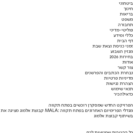
ביטחוני
חינוך
בריאות
משפט
תחבורה
פוליטי-מדיני
כללי ומידע
דף הבית
זמני כניסת וצאת שבת
מגזין השבוע
בחירות 2026
אודות
צור קשר
נבחרת הכתבים והפרשנים
מדיניות פרטיות
הצהרת נגישות
תנאי שימוש
כדאי
להכיר
הפרויקט החדש שמסקרן רוכשים בפתח תקווה
קבוצת אלמוג מציגה את פרויקט MALA: מגדלי הפרימיום האחרונים בפתח תקווה
בשיתוף קבוצת אלמוג
כל ההטבות שמגיעות לכם