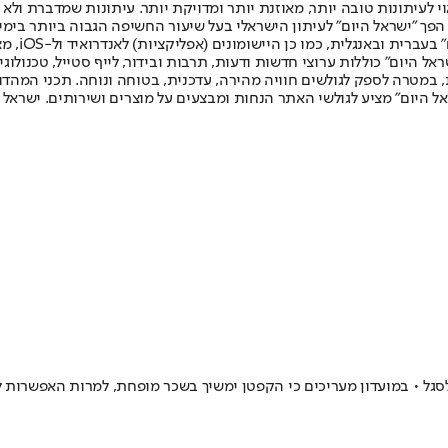
לעיתונות טובה יותר, מאוזנת יותר ומדויקת יותר. עיתונות שמדברת ולא צ
שלום. המהדורה המודפסת הראשונה פורסמה ב-30 ביולי 2007, וב-2010 הפך "ישראל היום" לעיתון הישראלי בעל שי
לחמנוביץ,
ל היום" כוללות ערוצי חדשות ודעות, תרבות ובידור, לייף סטייל, טכנולוגיה
ברית, במטרה לספק לגולשים חוויה מהירה, עדכנית, בטוחה ונוחה. תכני המה
ל היום" מציע לגולשי האתר הנחות ומבצעים על מוצרים ושירותים. ישראל 
גל • במועדון מעריכים כי הקפטן ימשיך בשכר מופחת, למרות האפשרות ל