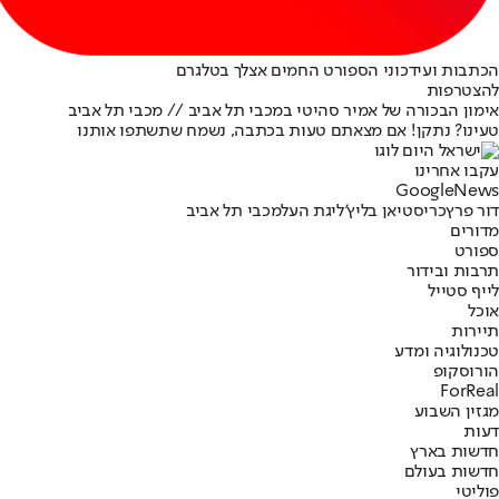
הכתבות ועידכוני הספורט החמים אצלך בטלגרם
להצטרפות
אימון הבכורה של אמיר סהיטי במכבי תל אביב // מכבי תל אביב
טעינו? נתקן! אם מצאתם טעות בכתבה, נשמח שתשתפו אותנו
עקבו אחרינו
G
o
o
g
l
e
News
דור פרץ
כריסטיאן בליץ'
ליגת העל
מכבי תל אביב
מדורים
ספורט
תרבות ובידור
לייף סטייל
אוכל
תיירות
טכנולוגיה ומדע
הורוסקופ
ForReal
מגזין השבוע
דעות
חדשות בארץ
חדשות בעולם
פוליטי