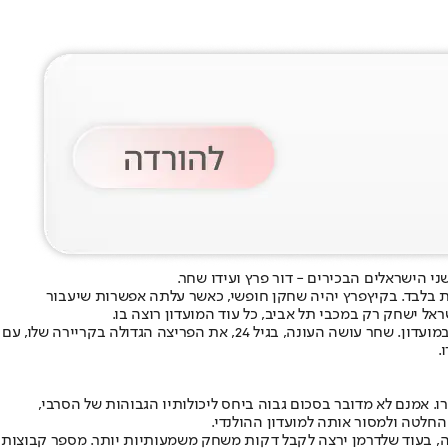
י הישראלים הבכירים - דור פרץ ועידו שחר.
פרץ יהיה שחקן חופשי
, כאשר עלתה אפשרות שיעבור
אל ישחק רק במכבי תל אביב, כל עוד המועדון רוצה בו.
בנוגע לעידו שחר, מכבי תל אביב צפויה לממש אופציה בחוזהו לעונה נוספת, אך הרצון הוא להחתים את הקשר על חוזה ארוך יותר ולהבטיח את עתידו במועדון. שחר עושה העונה, בגיל 24, את הפריצה הגדולה בקריירה שלו, עם
 הגדולה ביותר תהיה סביב מימוש האופציה וההחלטה האם לרכוש את הקשר כריסטיאן בליץ' מאלקמאר תמורת 1.4 מיליון יורו. אמנם לא מדובר בסכום גבוה ביחס ליכולותיו הגבוהות של הסרבי,
 החלטה ולמסור אותה למועדון ההולנדי.
רופה, בעוד שלדרמן ירצה לקבל דקות משחק משמעותיות יותר. מספר קבוצות