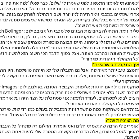
"כשהגעתי לאימון הראשון, לפני שאמרו לי 'שלום', כבר שאלו 'למה את פה, 
להם 'בנות חזקות יותר, מהירות יותר וטובות יותר בכדורגל'. העבודה שלי 
עצמי על המגרש בכל שלב בקריירה, לא הגעתי כמישהי שמצפים ממנה לגדול
כישראלית וכשחקנית צעירה שוב".
טליה זומר. התחילה בקבוצות הבנים של מכבי תל אביב,צילום: Zach Bolinger
במכבי היא שיחקה לצד שחקנים מוכרים כמו תאי עבד, בר לין, רוי נאווי ו
ההורים שלי שנתנו לי ביטחון, היינו קבוצה מוכשרת ומצחיק שבסוף אני הג
המלחמה היומיומית הזו חישלה את זומר היטב: "אני רגילה למלחמות האלה ע
כקשרית העונה ובהרכב העונה, אבל בסוף הדבר הכי חשוב הוא להשיג חוזה ואני שמחה
"כל הקהילה היהודית מאחוריי"
איך התקבלת כישראלית?
"המצב טוב יותר מאירופה, אבל גם הקבלה שלי לא הייתה מושלמת, היו הרב
נוראיים על ישראל והציונות, אלה דברים שאני מאוד מאמינה בהם וקשה לי 
מהזרקור עליי.
שחקניות גות'האם חוגגות אליפות. הקבוצה הטובה בעולם,צילום: Getty Images
"מהצד השני, מלא יהודים וישראלים מניו יורק כותבים לי בהמוניהם הודע
רוצים לבוא למשחקים, לעודד ולתמוך. אני מסתכלת על הצד הזה ועל איך מר
שיש את כל הקהילה היהודית מאחוריי".
בגות'האם משחקות כמה מהשחקניות המובילות בעולם כמו רוז לוול, טירנה ד
שהיא
כמו לברון ג'יימס
, באמת הכוכבות הכי גדולות של כדורגל הנשים", זומ
מה הציפיות שלך?
"אומרים לי הרבה שהגשמתי חלום ואני אומרת: החלום רק מתחיל. כל העבו
להפוך לסמל במועדון, אלה הדברים הקשים. המטרה שלי להיות אחת השחקני
העולם".