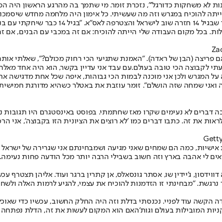
בנות לא משחקות כדורגל'", נזכרת זומר. מי שתמך בה מהרגע הראשון היה המ
הייתה להוכיח במגרש וזה מה שעשיתי. כל אימון היה מלחמה מחדש שיסמכו ע
ות. בכל מקום העבודה שלי הייתה להוכיח: אם זה במכבי עם הבנים, אם ז
ליאם פריצה (הבן של ראדה). "האמנת שתגיעי הכי רחוק מכולם?", שאלתי או
עתי לקבוצה הכי טובה בעולם.
עם עבד אני עדיין בקשר
, הוא היה אחד מאלה
ל המגרש ולכן אני מוכנה לבמות הכי גבוהות, איפה שכל אחת מדגישה את הא
 שזה הושלם". זומר עוזבת את באטלר כשהיא מדורגת חמישית בהיסטוריה שלה בבישול
ה דברים לא נעימים שקרו מאז שחתמתי. בפוסט באינסטגרם היו תגובות נור
לראות את זה. כתבו דברים כמו 'לא רוצים את הציונית הזו בקבוצה', אני 
ות אישיות, כמה הם שמחים שאני מגיעה ושמבחינתם אני שגרירה של ישראל 
אים לי אהבה בארץ וזה חשוב בשבילי הרבה יותר מכל הודעה פחות נעימה. 
ווידסון, ג'יידין שו, אסתר גונסאלס, אן קתרין ברגר ועוד. אליהן תצטרף
ר נרגשת. "מבחינתי זו הזדמנות להוכיח את עצמי, להגיע לרמות האלה ולש
דה הקשה עוד לפניי. נכנסתי בדלת וזה היה החלק החשוב, עכשיו כדי שאו
ות המובילות בעולם וגות'האם הוא המקום לעשות את זה, הדלת נפתחה ועכ