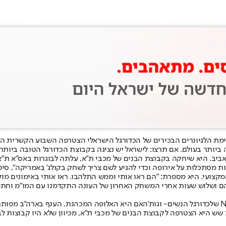
ביותר בעולם. אם תרצו: לישראל יש נציגה בקבוצת הכדורגל הטובה ביותר 
תל אביב. היא שיחקה בקבוצת הבנים של מכבי ת"א, עלתה לבוגרות באס"א ת
מסתכלות על אירופה וכדי להגיע לשם צריך לשחק בקולג' באמריקה", סיפרה
צועי. היא מספרת: "הם ראו אותי וממש התלהבו. ראו אותי באימונים מול
ליהם ושלוש שעות אחרי המשחק האחרון של העונה התקדמנו עם המו"מ וחתמ
כדורגל הנשים
- וגות'האם היא האלופה המכהנת. הענף בארה"ב מפותח
 היא הצטרפה לקבוצת הבנים של מכבי ת"א, מכיוון שלא היו קבוצות לבנ