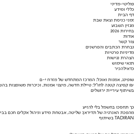
פוליטי-מדיני
כללי ומידע
דף הבית
זמני כניסת וצאת שבת
מגזין השבוע
בחירות 2026
אודות
צור קשר
נבחרת הכתבים והפרשנים
מדיניות פרטיות
הצהרת נגישות
תנאי שימוש
כדאי
להכיר
שופינג, אמנות ואוכל: המרכז המתחדש של מזרח י-ם
קפיצה קטנה לחו"ל: טיילת חדשה, מיצגי אמנות, וכיכרות משופצות בהשקעה של 100 מיליון ₪
בשיתוף עיריית ירושלים
כך תחסכו בחשמל בלי להזיע
מהפכת האנרגיה של תדיראן: שליטה, אבטחת מידע וניהול אקלים חכם בבי
בשיתוף TADIRAN