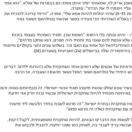
אמן אריק לוי, שמאוחר יותר אימן אותה גם בבוגרות של אס"א. "הוא אמר
ליי וימסרו לי את הכדור", סיפרה.
אחרי שנתיים במכבי זומר חזרה לניו יורק ושם התחילה לשחק עם בנות, עד שבגיל 14 חזרה שוב לישראל והצטרפה לאס"א. "בגיל 14 כבר שיחקתי עם בנות 25-35 שהיו יכולות להיות אמא שלי", אמרה. "הייתי צריכה להוכיח את
ה באס"א כשהייתי הכי צעירה בפער ועכשיו בגות'האם כשאני באה
תה - והיא ענתה בלי היסוס: "האמת שכן, תמיד האמנתי בעצמי בזכות
 שלא אכפת להם שאני בת ותמיד היה מפרגן, הוא שחקן מדהים".
ינדיבידואל וכל אחת עם האגו וכו'. בשלוש שנים וחצי בקולג'ים סיימתי
ים (24) ושביעית בשערים (28).
איות של אנשים שלא רואים אותי כשחקנית אלא כ'הורגת ילדים'. דברים
הרכש היחיד של גות'האם ושאר הסגל נשאר מהעונה שעברה, אז הרבה
בעיר שבא שולט עכשיו מישהו מאוד אנטי-ישראלי, זה מבחינתם גאווה והם
באירופה מפחיד להיות שחקנית ישראלית עכשיו ובניו יורק אני יודעת
 עכשיו שחקנית נבחרת ישראל. "זה מרגש לשבת בחדר הלבשה ליד מישהי
חק עם שחקניות כאלה זה מרגש ממש".
כל לעשות את הדברים הבאים, להיות שחקנית משמעותית, לקבל דקות,
שיו צריך לעבור בה, לשחק כמו שאני יודעת, להוביל ולכבוש את