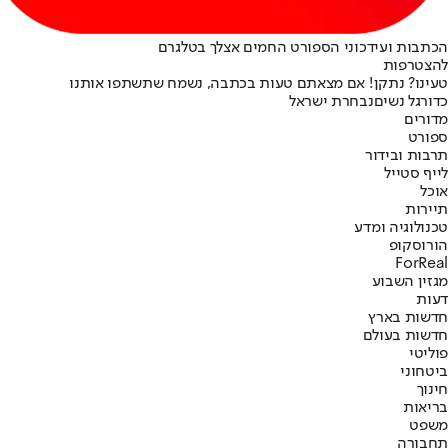
הכתבות ועידכוני הספורט החמים אצלך בטלגרם
להצטרפות
טעינו? נתקן! אם מצאתם טעות בכתבה, נשמח שתשתפו אותנו
כדורגל נשים
נבחרת ישראל
מדורים
ספורט
תרבות ובידור
לייף סטייל
אוכל
תיירות
טכנולוגיה ומדע
הורוסקופ
ForReal
מגזין השבוע
דעות
חדשות בארץ
חדשות בעולם
פוליטי
ביטחוני
חינוך
בריאות
משפט
תחבורה