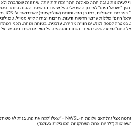
לעיתונות טובה יותר, מאוזנת יותר ומדויקת יותר. עיתונות שמדברת ולא צ
שלום. המהדורה המודפסת הראשונה פורסמה ב-30 ביולי 2007, וב-2010 הפך "ישראל היום" לעיתון הישראלי בעל שי
לחמנוביץ,
ל היום" כוללות ערוצי חדשות ודעות, תרבות ובידור, לייף סטייל, טכנולוגיה
ברית, במטרה לספק לגולשים חוויה מהירה, עדכנית, בטוחה ונוחה. תכני המה
ל היום" מציע לגולשי האתר הנחות ומבצעים על מוצרים ושירותים. ישראל 
טליה זומר גדלה עם תאי עבד ובר לין במחלקת הנוער בקריית שלום וכעת חתמה
 והשאיפות ("להיות אחת השחקניות המובילות בעולם")