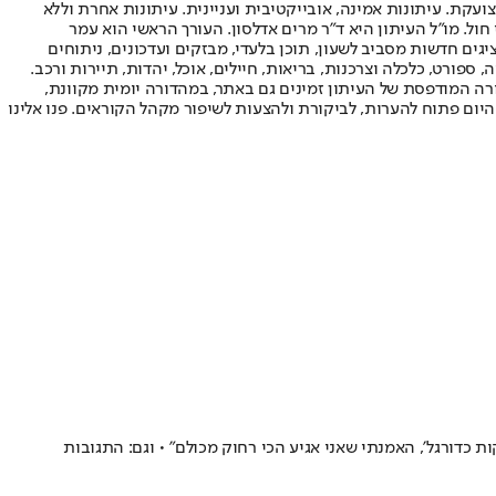
ועקת. עיתונות אמינה, אובייקטיבית ועניינית. עיתונות אחרת וללא
עור החשיפה הגבוה ביותר בימי חול. מו"ל העיתון היא ד"ר מרים אדלסון. העורך הראשי הוא עמר
 והעורך המייסד הוא עמוס רגב. אתרי האינטרנט של "ישראל היום" בעברית ובאנגלית, כמו כן היישומונים (אפליקציות) לאנדרואיד ול-iOS, מציגים חדשות מסביב לשעון, תוכן בלעדי, מבזקים ועדכונים, ניתוחים
, ספורט, כלכלה וצרכנות, בריאות, חיילים, אוכל, יהדות, תיירות ורכב.
דורה המודפסת של העיתון זמינים גם באתר, במהדורה יומית מקוונת,
היום פתוח להערות, לביקורת ולהצעות לשיפור מקהל הקוראים. פנו אלינו
 אצל גות'האם אלופת ה-NWSL • "שאלו 'למה את פה, בנות לא משחקות כדורגל', האמנתי שאני אגיע הכי רחוק מכולם" • וגם: התגובות