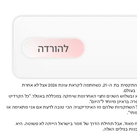
, דניאל פרץ בבונדסליגה וטליה זומר ב-NWSL. לרשימת הלגיונרים הבכירים של הכדורגל הישראלי הצטרפה השבוע הקשרית ההתקפית בת ה-21, כשחתמה לקראת עונת 2026 אצל לא אחרת
בעולם.
"א ובשלוש השנים וחצי האחרונות שיחקה במכללת באטלר. "כל הקרדיט
 בראיון מיוחד ל"היום".
 השחקניות שלהם וזו האינדיקציה הכי טובה לדעת אם אני מתאימה או
תי".
 מאוד, אבל תחילת הדרך של זומר בישראל הייתה לא פשוטה. היא
ות בגילים האלה.