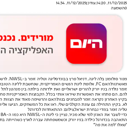
11/12/2025, 14:20
,עודכן
11/12/2025, 14:34
0
השמעה
מנור סולומון בלה ליגה
מאשר
גות'האם FC
, אלופת ליגת הנשים האמריקנית, שנחשבת לליגה הטובה 
זומר נולדה בניו יורק להורים ישראליים ואת ילדותה בילתה בין מנהטן ל
להם, הם פתחו את האפשרות שיראו אותי בכלל, הקבוצות האמריקניות פחות 
בקיץ האחרון נקראה זומר למבחנים בגות'האם והרשימה מאוד את הצוות המק
לא. בקיץ התחילה גם עונת הקולג'ים שלי, ראו את כל המשחקים, הגיעו א
טליה זומר במדי נבחרת ישראל,צילום: ההתאחדות לכדורגל
כדי לשבר את האוזן למי שלא מכיר, נציין כי ליגת ה-NWSL היא כמו ה-NBA של
התאהבה בכדורגל כילדה בניו יורק וכשמשפחתה עברה לארץ כשהייתה בת שש
"שאלו 'למה את פה'"