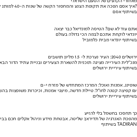
מאחורי הקלעים של הטעם הישראלי
איך אסם הפכה את תקופת הצנע והמחסור הקשה של שנות ה-40 למותג לאומי?
בשיתוף אסם
אתם עוד לא שם? הטיסה למונדיאל כבר יצאה
יונדאי לוקחת אתכם לבמה הכי גדולה בעולם
בשיתוף יונדאי מבית כלמוביל
ירושלים 2040: העיר נערכת ל- 1.5 מליון תושבים
מנכ"לית העירייה מציגה תוכנית להשארת הצעירים ובניית עתיד הדור הבא
בשיתוף עיריית ירושלים
שופינג, אמנות ואוכל: המרכז המתחדש של מזרח י-ם
קפיצה קטנה לחו"ל: טיילת חדשה, מיצגי אמנות, וכיכרות משופצות בהשקעה של 100 מיליון ₪
בשיתוף עיריית ירושלים
כך תחסכו בחשמל בלי להזיע
מהפכת האנרגיה של תדיראן: שליטה, אבטחת מידע וניהול אקלים חכם בבי
בשיתוף TADIRAN