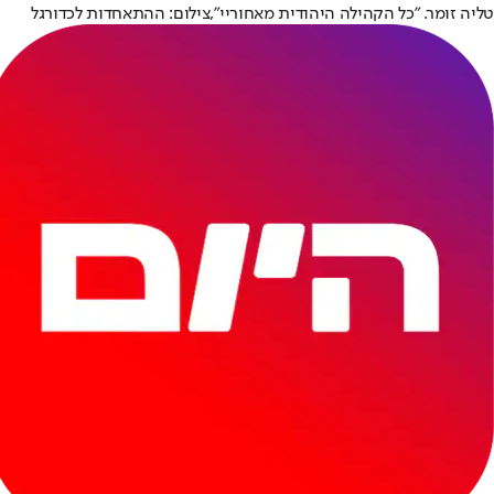
טליה זומר. "כל הקהילה היהודית מאחוריי",צילום: ההתאחדות לכדורגל