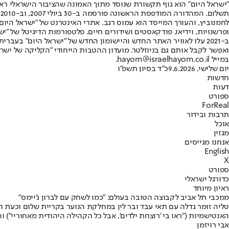
"ישראל היום" הוא גוף תקשורת שנוסד מתוך האמונה שהציבור הישראלי ראוי 
ת
ופרשנויות, וידיאו, פודקאסטים ושידורים חיים. פלטפורמות הדיגיטל של "ישרא
ב-2021 עלו לאוויר האתר החדש והיישומון החדש של "ישראל היום" בע
ואפשר לקבל אותם גם בניוזלטר. מועדון ההטבות הייחודי "הקליקה של ישרא
במייל hayom@israelhayom.co.il.
יום שלישי, 9.6.2026
כ"ד בסיון תשפ"ו
חדשות
דעות
ספורט
ForReal
תרבות ובידור
אוכל
מגזין
אנחנו מגייסים
English
X
ספורט
כדורגל ישראלי
ראיון מיוחד
ממכבי תל אביב לקבוצה הטובה בעולם: "כמו לשחק עם לברון ג'יימס"
האנטישמיות ("ראו בי 'רוצחת ילדים', אבל כל הקהילה היהודית מאחוריי")
אבי רויזמן