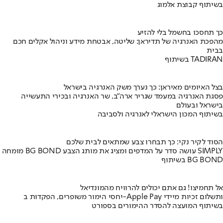
בשיתוף קבוצת אלמוג
כך תחסכו בחשמל בלי להזיע
מהפכת האנרגיה של תדיראן: שליטה, אבטחת מידע וניהול אקלים חכם
בבית
בשיתוף TADIRAN
בצל האיומים מאיראן: כך נערך משק האנרגיה בישראל
פסגת האנרגיה במעמד שגריר ארה"ב, שר האנרגיה ובכירי התעשייה
בישראל ובעולם
בשיתוף המכון הישראלי לאנרגיה ולסביבה
הסוד לקיר נקי: כך תבחרו צבע שמתאים לבית שלכם
מומחה BG BOND עושה סדר על המדפים ומציג את מותג הצבע SIMPLY
בשיתוף BG BOND
אל תחמיצו! גם אתם יכולים להרוויח מהמונדיאל
יחסי הימור משופרים, הפקדות ב-Apple Pay ותשלום זכיות מיידי
בשיתוף המועצה להסדר ההימורים בספורט