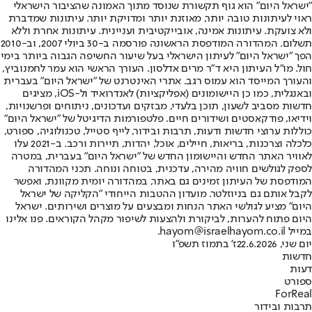
"ישראל היום" הוא גוף תקשורת שנוסד מתוך האמונה שהציבור הישראלי
ראוי לעיתונות טובה יותר, מאוזנת יותר ומדויקת יותר. עיתונות שמדברת
ולא צועקת. עיתונות אמינה, אובייקטיבית ועניינית. עיתונות אחרת וללא
תשלום. המהדורה המודפסת הראשונה פורסמה ב-30 ביולי 2007, וב-2010
הפך "ישראל היום" לעיתון הישראלי בעל שיעור החשיפה הגבוה ביותר בימי
חול. מו"ל העיתון היא ד"ר מרים אדלסון. העורך הראשי הוא עמר לחמנוביץ,
והעורך המייסד הוא עמוס רגב. אתרי האינטרנט של "ישראל היום" בעברית
ובאנגלית, כמו כן היישומונים (אפליקציות) לאנדרואיד ול-iOS, מציגים
חדשות מסביב לשעון, תוכן בלעדי, מבזקים ועדכונים, ניתוחים ופרשנויות,
וידיאו, פודקאסטים ושידורים חיים. פלטפורמות הדיגיטל של "ישראל היום"
כוללות ערוצי חדשות ודעות, תרבות ובידור, לייף סטייל, טכנולוגיה, ספורט,
כלכלה וצרכנות, בריאות, חיילים, אוכל, יהדות, תיירות ורכב. ב-2021 עלו
לאוויר האתר החדש והיישומון החדש של "ישראל היום" בעברית, במטרה
לספק לגולשים חוויה מהירה, עדכנית, בטוחה ונוחה. תכני המהדורה
המודפסת של העיתון זמינים גם באתר, במהדורה יומית מקוונת, ואפשר
לקבל אותם גם בניוזלטר. מועדון ההטבות הייחודי "הקליקה של ישראל
היום" מציע לגולשי האתר הנחות ומבצעים על מוצרים ושירותים. ישראל
היום פתוח להערות, לביקורת ולהצעות לשיפור מקהל הקוראים. פנו אלינו
במייל hayom@israelhayom.co.il.
יום שני, 22.6.2026
ז' בתמוז תשפ"ו
חדשות
דעות
ספורט
ForReal
תרבות ובידור