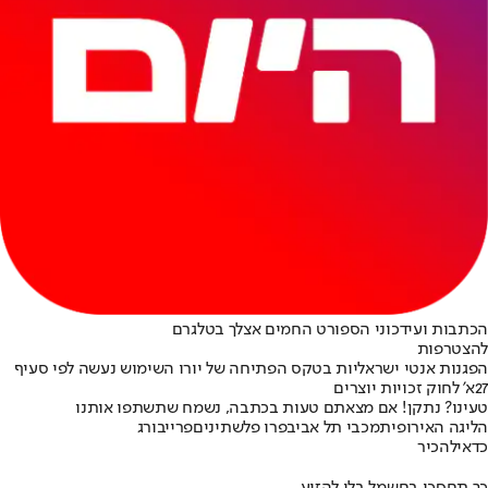
הכתבות ועידכוני הספורט החמים אצלך בטלגרם
להצטרפות
הפגנות אנטי ישראליות בטקס הפתיחה של יורו השימוש נעשה לפי סעיף
27א' לחוק זכויות יוצרים
טעינו? נתקן! אם מצאתם טעות בכתבה, נשמח שתשתפו אותנו
הליגה האירופית
מכבי תל אביב
פרו פלשתינים
פרייבורג
כדאי
להכיר
כך תחסכו בחשמל בלי להזיע