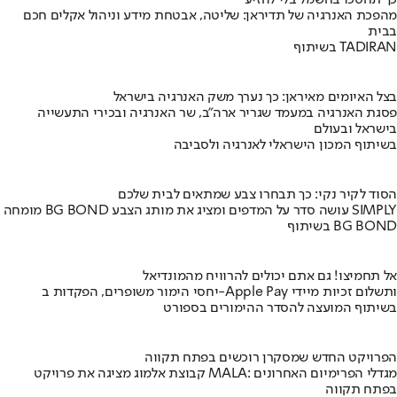
מהפכת האנרגיה של תדיראן: שליטה, אבטחת מידע וניהול אקלים חכם
בבית
בשיתוף TADIRAN
בצל האיומים מאיראן: כך נערך משק האנרגיה בישראל
פסגת האנרגיה במעמד שגריר ארה"ב, שר האנרגיה ובכירי התעשייה
בישראל ובעולם
בשיתוף המכון הישראלי לאנרגיה ולסביבה
הסוד לקיר נקי: כך תבחרו צבע שמתאים לבית שלכם
מומחה BG BOND עושה סדר על המדפים ומציג את מותג הצבע SIMPLY
בשיתוף BG BOND
אל תחמיצו! גם אתם יכולים להרוויח מהמונדיאל
יחסי הימור משופרים, הפקדות ב-Apple Pay ותשלום זכיות מיידי
בשיתוף המועצה להסדר ההימורים בספורט
הפרויקט החדש שמסקרן רוכשים בפתח תקווה
קבוצת אלמוג מציגה את פרויקט MALA: מגדלי הפרימיום האחרונים
בפתח תקווה