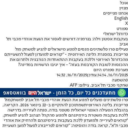
אוכל
מגזין
אנחנו מגייסים
English
X
ספורט
כדורגל ישראלי
בעקבות אסטון וילה: בגרמניה דורשים לאסור את הגעת אוהדי מכבי תל
אביב
פעילים פרו פלשתינים מנסים למנוע מישראלים להגיע למשחק מול
פרייבורג במסגרת הליגה האירופית • "קוראים למועדון לפעול להשעייתם
מהכדורגל האירופי וללכת בעקבות ההתאחדות הנורבגית ולתרום את
ההכנסות לטובת הקורבנות בעזה" • איך יגיבו הרשויות במדינה?
מערכת ספורט היום
16/11/2025, 14:14
,עודכן
16/11/2025, 14:32
0
השמעה
שחקני מכבי תל אביב. צילום: AFP
פרו פלשתינים פועלים למנוע את הגעת אוהדי מכבי תל אביב למשחק
מול
פרייבורג בליגה האירופית
שמתוכנן להתקיים ב-22 בינואר 2026. הקריאה,
בהובלת הפעילה האנטי ישראלית סטפני בודה, פנתה לעירייה בדרישה
ללכת בעקבות משטרת בירמינגהם ו
למנוע מהקהל הצהוב להגיע למשחק
.
"קוראים לעירייה ולמועדון ללכת בעקבות בירמינגהם ולהרחיק את אוהדי
מכבי ת"א", קראה בודה והוסיפה: "קוראים לפרייבורג לפעול למען השעיית