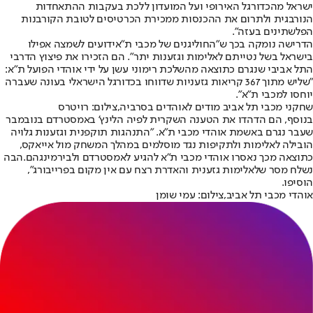
ישראל מהכדורגל האירופי ועל המועדון ללכת בעקבות ההתאחדות
הנורבגית ולתרום את ההכנסות ממכירת הכרטיסים לטובת הקורבנות
הפלשתינים בעזה".
הדרישה נומקה בכך ש"
החוליגנים של מכבי ת"א
ידועים לשמצה אפילו
בישראל בשל נטייתם לאלימות וגזענות יתר". הם הזכירו את פיצוץ הדרבי
התל אביבי שנגרם כתוצאה מהשלכת רימוני עשן על ידי אוהדי הפועל ת"א:
"שליש מתוך 367 קריאות גזעניות שדווחו בכדורגל הישראלי בעונה שעברה
יוחסו למכבי ת"א".
שחקני מכבי תל אביב מודים לאוהדים בסרביה,צילום: רויטרס
בנוסף, הם הדהדו את הטענה השקרית לפיה הלינץ' באמסטרדם בנובמבר
שעבר נגרם באשמת אוהדי מכבי ת"א. "התנהגות תוקפנית וגזענות גלויה
הובילה לאלימות ולתקיפות נגד מוסלמים במהלך המשחק מול אייאקס,
כתוצאה מכך נאסרו אוהדי מכבי ת"א להגיע לאמסטרדם ולבירמינגהם.
הבה
נשלח מסר שלאלימות גזענית והאדרת רצח עם אין מקום בפרייבורג",
הוסיפו.
אוהדי מכבי תל אביב,צילום: עמי שומן