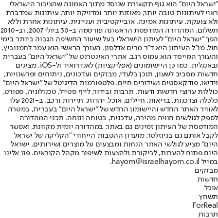
"ישראל היום" הוא גוף תקשורת שנוסד מתוך האמונה שהציבור הישראלי
ראוי לעיתונות טובה יותר, מאוזנת יותר ומדויקת יותר. עיתונות שמדברת
ולא צועקת. עיתונות אמינה, אובייקטיבית ועניינית. עיתונות אחרת וללא
תשלום. המהדורה המודפסת הראשונה פורסמה ב-30 ביולי 2007, וב-2010
הפך "ישראל היום" לעיתון הישראלי בעל שיעור החשיפה הגבוה ביותר בימי
חול. מו"ל העיתון היא ד"ר מרים אדלסון. העורך הראשי הוא עמר לחמנוביץ,
והעורך המייסד הוא עמוס רגב. אתרי האינטרנט של "ישראל היום" בעברית
ובאנגלית, כמו כן היישומונים (אפליקציות) לאנדרואיד ול-iOS, מציגים
חדשות מסביב לשעון, תוכן בלעדי, מבזקים ועדכונים, ניתוחים ופרשנויות,
וידיאו, פודקאסטים ושידורים חיים. פלטפורמות הדיגיטל של "ישראל היום"
כוללות ערוצי חדשות ודעות, תרבות ובידור, לייף סטייל, טכנולוגיה, ספורט,
כלכלה וצרכנות, בריאות, חיילים, אוכל, יהדות, תיירות ורכב. ב-2021 עלו
לאוויר האתר החדש והיישומון החדש של "ישראל היום" בעברית, במטרה
לספק לגולשים חוויה מהירה, עדכנית, בטוחה ונוחה. תכני המהדורה
המודפסת של העיתון זמינים גם באתר, במהדורה יומית מקוונת, ואפשר
לקבל אותם גם בניוזלטר. מועדון ההטבות הייחודי "הקליקה של ישראל
היום" מציע לגולשי האתר הנחות ומבצעים על מוצרים ושירותים. ישראל
היום פתוח להערות, לביקורת ולהצעות לשיפור מקהל הקוראים. פנו אלינו
במייל hayom@israelhayom.co.il.
מבזקים
חדשות
אוכל
תשחץ
ForReal
תרבות