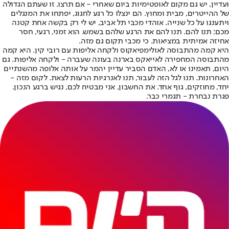
ועדיין, יש גם מקום לאופטימיות ביום שאחרי - אם תרצו. זו שעתם הגדולה
של ההייטרים, מבית ומחוץ. הם ינצלו כל רגע לחגוג, יפתחו את המנגלים
ויתענגו על כל שנייה. אוהדי מכבי תל אביב, יש לי רק בקשה אחת קטנה
מכם: תנו להם. תנו להם את הרגע שלהם בשמש. הוא זמני, רגעי, חסר
אחיזה אמיתית במציאות. כי מכבי תקום גם מזה.
היא קמה מהתבוסה לאולימפיאקוס ולקחה אליפות עם רובי קין. היא קמה
מהתבוסה המחפירה לאייאקס בארנה בעונה שעברה - ולקחה אליפות. גם
היום, תאמינו או לא, האדם הסביר עדיין יהמר על אותה אלופה מהשנתיים
האחרונות. תנו לגל הזה לעבור, תנו לאנרגיות הרעות לצאת. לקום מזה -
יחד, מחוזקים, גוף אחד. את החשבון, אני מבטיח לכם, נגיש ברגע הנכון.
פגרת נבחרת - תגמרי כבר.