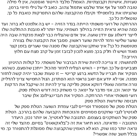
טעויות, אישיות וקבוצתיות. האמת? מלבד הייטור ואסנטה, אין לי מילה
טובה לומר על אף אחד שלבש אתמול צהוב. כואב לי על גילי וזיווי ברמן,
שהציתו את בלומפילד וקיבלו מהקבוצה שלהם התפרקות כואבת כל כך,
טוטאלית כל כך.
ההרחקה של רועי משפתי הייתה בגדר הזויה - יש בה אלמנט לא ברור. ועד
כמה שהיא נראית הזויה בהילוך השמיני, עוד יותר לא מובנת ההחלטה שלו
לייצר דיאלוג עם ירדן שועה. איך אדם שהצליח כבר לצאת מנקודה שבה היה
שוער שלישי וחזר להיות שוער ראשון, מסבך את הקבוצה שלו בצורה
מטופשת כל כך? איך שחקן שהקבוצה שלו ספגה שני שערים בזמן קצר
מאוד ושיש לו חלק בכך, מוצא לנכון לבזבז זמן על קרב מצח עם חלוץ
היריבה?
לתחושתי, זו צריכה להיות שירת הברבור של משפתי. כל קולות ההיגיון
מצביעים על כך, ועדיין - האיש הצליח לחזור מהכול. ייתכן שהפעם, כשהוא
הפקיר את חבריו על הדשא ברגע קריטי – זו טעות שכבר יהיה קשה לחזור
ממנה. אני לא יודע אם יואב גראפי הוא הפתרון, הגול החמישי צריך להדליק
נורה אדומה שאולי דווקא אופק מליקה צריך להיות זה שיקבל את הדקות
עד ינואר. וכן, אני מדבר על ינואר, כי משחק כזה דורש הטלת ספק.
רועי משפתי אחרי ההרחקה. הפקיר את חבריו,צילום: אלן שיבר
תבוסה שדורשת הטלת ספק
הטלת ספק של מנספורד ופרייס לגבי עמדת השוער. הטלת ספק של
לאזטיץ’ לגבי שחקנים מסוימים והנוכחות הקבועה שלהם בהרכב. הטלת
ספק של השחקנים בעצמם. התגובה של לאזטיץ’, או יותר נכון, היעדר
התגובה - מדאיגה. הוא תיאר את זה כ"בלאקאאוט" בסיום. מהצד שלי זה
נראה יותר כמו שוק, הוא לא האמין שהקבוצה שלו מסוגלת להתפורר כך. מי
בכלל חשב שזה אפשרי?