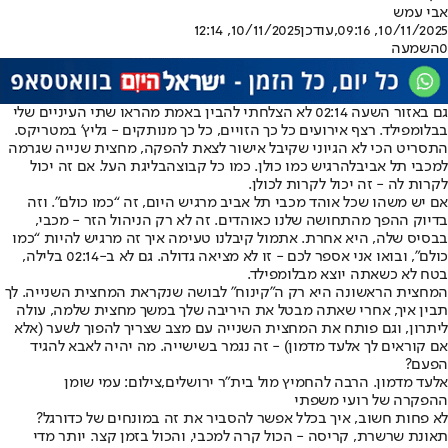
אבי עמש
10/11/2025, 09:16
,עודכן
10/11/2025, 12:14
0
השמעה
גם באזור השעה 02:14 לא הצלחתי להבין באמת מה
ראו שתי העיניים שלי
בבלומפילד
. רצף אירועים כל כך הזויים, כל כך מנותקים - גליץ’ במטריקס.
התסריט הכי לא הגיוני שקיבל אישור לצאת להפקה, מחצית שנייה שגרמה
ל
מכבי תל אביב
להרגיש כמו כולן. כמו כל קבוצה
בליגת העל
. אם זה יכול
לקרות לה - זה יכול לקרות לכולן.
אם יש משהו שכל אוהד מכבי תל אביב מרגיש היום, זה “כמו כולם”. וזה
בדיוק ההפך מהתחושה שלנו כאוהדים. זה לא רק הניהול הזר - מכבי,
בבסיס שלה, היא אחרת. אתמול קיבלנו טעימה איך זה מרגיש להיות “כמו
כולם”, ובואו אני אספר לכם - זו לא מציאה גדולה. גם לא ב-02:14 בלילה,
בטח לא כשאתה יוצא מבלומפילד.
המחצית הראשונה היא רק ה"קינוח" לבושה שנקראת המחצית השנייה. לך
תבין איך, אחרי שאתה מבטל את היריבה שלך במשך מחצית שלמה, עולה
ליתרון, וגם פותח את המחצית השנייה עם מצב שצריך להפוך לשער (אלא
אם קוראים לך אלעד מדמון) - זה נגמר בשישייה. מה יהיה לאבא להגיד
הפעם?
אלעד מדמון. הרבה להחמיץ מול בית"ר ירושלים,צילום: עמי שומן
ההפקרה של רועי משפתי
לא פחות חשוב, איך בכלל אפשר להסביר את זה במונחים של כדורגל?
תאונת שרשרת, קריסה - הכול קרה למכבי, והכול בזמן קצר. יותר מדי