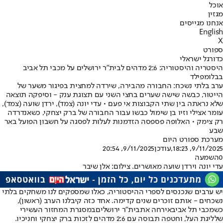
אוכל
מגזין
אנחנו מגייסים
English
X
ספורט
כדורגל ישראלי
היסטריה והיסטוריה: 2:6 מדהים לבית"ר ירושלים על מכבי תל אביב
בבלומפילד
ערב בלתי נשכח: החבורה מהבירה, שירדה למחצית בפיגור משער של
הייטור, כבשה שישה שערים בחצי השני עם תצוגת ענק - וסיפקה תוצאה
שלא נראתה בין שתי הקבוצות אי פעם • עדי יונה (צמד), ירדן שועה (צמד),
עומר אצילי וזיו בן שימול כבשו עבור החבורה של ברק יצחקי, כשאנדרדה
רק צימק • האלופה פספסה הזדמנות לעלות לפסגה על חשבון הפועל באר
שבע
מערכת ספורט היום
9/11/2025, 18:23
,עודכן
9/11/2025, 20:54
0
השמעה
עדי יונה וירדן שועה מאושרים. צילום: אלן שיבר
יש ערבים שנכנסים לספרי ההיסטוריה, כאלו שמספקים לנו משחקים בלתי
נשכחים - אותם זוכרים שנים קדימה. אחד כזה קיבלנו הערב (ראשון),
כש
מכבי תל אביב
אירחה את
בית"ר ירושלים
במסגרת המחזור העשירי
של
ליגת העל
, וחטפה תבוסה עם 2:6 מדהים לזכות ברק יצחקי וחניכיו.