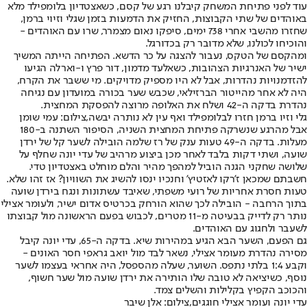
עוד לפני פתיחת המשחק קיבלנו רגע של קסם, כשאצטדיון בלומפילד מלא
באוהדים של שתי הקבוצות, החזיק את הדמעות בזמן שגלי וזיוי ברמן,
שחזרו מהשבי אחרי 738 ימים, סיפקו נאום מצמרר, שרו עם האוהדים -
והוכיחו לכולנו, שלא מדובר רק בכדורגל.
ומהקסם של הטקס, נעבור להצגה על כר הדשא. הפתיחה הייתה המשיך
ישיר של האנרגיות הצהובות, כשאלעד מדמון, דור פרץ ו-וארלה הגיעו
להזדמנויות נהדרות, אבל לא היו מספיק מדויקים. מי ששבר את הקרח,
היה לא אחר מהייטור הברזילאי, שכבש שער בכורה במועדון עם נגיחה
נהדרת בדקה ה-42 ושלח את האלופה מרוצה להפסקת המחצית.
גלי וזיו ברמן חזרו לבלומפילד ואף עין לא נותרה יבשה,צילום: עמי שומן
אבל מהרגע שנשרקה פתיחת המחצית השניה, הסיפור השתנה ב-180
מעלות. בדקה ה-49 טעות ענק של רז שלמה הובילה לשער קל של ירדן
שועה, ושתי דקות בלבד לאחר מכן ביצוע מרהיב של עדי יונה שחלף על
שלושה שחקני הגנה הוביל למהפך מהיר והלם מוחלט באצטדיון טדי.
חשבתם שמכאן ז'רקו לאזטיץ' וחנכיו ינסו להשיג את השוויון? אז זהו שלא.
טעות חסרת אחריות של רועי משפתי, שאיבד עשתונות ונגח בירדן שועה
בתוך הרחבה - הובילה לכך שהוא הורחק בכרטיס אדום ישיר, ולעומר אצילי
נותר רק לדייק בבעיטה מ-11 מטרים, לכבוש בפעם הראשונה מול קבוצתו
לשעבר ולחגוג עם האוהדים.
גם הפעם, השער הבא הגיע במהירות שיא. בדקה ה-65, עדי יונה קיבל
מסירה נהדרת מעומר אצילי, נשאר לבד מול יואב גראפי חסר האונים -
וקבע 1:4 בלתי נתפס. השוער, שעלה מהספסל, היה אחראי בעצמו לשער
נוסף, כשיציאה לא טובה שלו הותירה את ירדן שועה מול שער חשוף,
והכוכב הקפיץ בקלילות והשלים צמד.
עדי יונה ועומר אצילי חוגגים,צילום: אלן שיבר