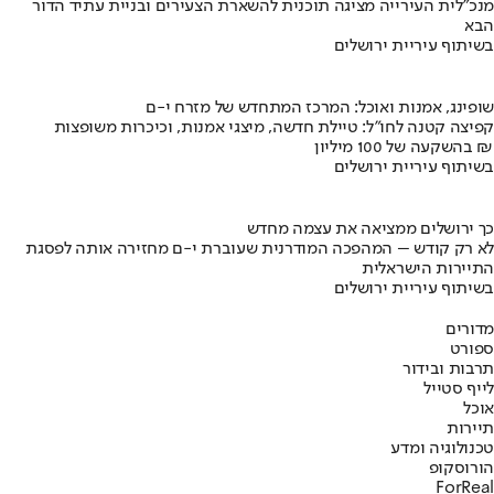
מנכ"לית העירייה מציגה תוכנית להשארת הצעירים ובניית עתיד הדור
הבא
בשיתוף עיריית ירושלים
שופינג, אמנות ואוכל: המרכז המתחדש של מזרח י-ם
קפיצה קטנה לחו"ל: טיילת חדשה, מיצגי אמנות, וכיכרות משופצות
בהשקעה של 100 מיליון ₪
בשיתוף עיריית ירושלים
כך ירושלים ממציאה את עצמה מחדש
לא רק קודש – המהפכה המודרנית שעוברת י-ם מחזירה אותה לפסגת
התיירות הישראלית
בשיתוף עיריית ירושלים
מדורים
ספורט
תרבות ובידור
לייף סטייל
אוכל
תיירות
טכנולוגיה ומדע
הורוסקופ
ForReal