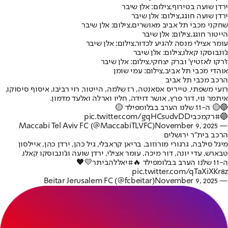
ירדן שועה בטירוף,צילום: אלן שיבר
ירדן שועה חוגג,צילום: אלן שיבר
שחקני מכבי תל אביב מאושרים,צילום: אלן שיבר
הייטור חוגג,צילום: אלן שיבר
עומר אצילי מנסה להגיע לכדור,צילום: אלן שיבר
ג’ונבוסקו קאלו,צילום: אלן שיבר
ז'רקו לאזטיץ' וברק יצחקי,צילום: אלן שיבר
אוהדי מכבי תל אביב,צילום: עמי שומן
הרכב מכבי תל אביב
רועי משפתי, טייריס אסאנטה, רז שלמה, הייטור, רוי רביבו, איסוף סיסוקו,
איתמר נוי, דור פרץ, אושר דוידה, חליו וארלה ואלעד מדמון.
🔵🟡 ה-11 שלנו הערב בבלומפילד 🟡
🔵
#רקמכבי
pic.twitter.com/gqHCsudvDD
November 9, 2025
— Maccabi Tel Aviv FC (@MaccabiTLVFC)
הרכב בית"ר ירושלים
מיגל סילבה, גרגורי מורוזוב, בריאן קראבלי, גיל כהן, ירדן כהן, איילסון
טבארש, עדי יונה, דור מיכה, עומר אצילי, ירדן שועה וג’ונבוסקו קאלו.
ה-11 שלנו הערב בבלומפילד 🔥
#יאללהביתר
💛🖤
pic.twitter.com/qTaXiXKr8z
November 9, 2025
— Beitar Jerusalem FC (@fcbeitar)