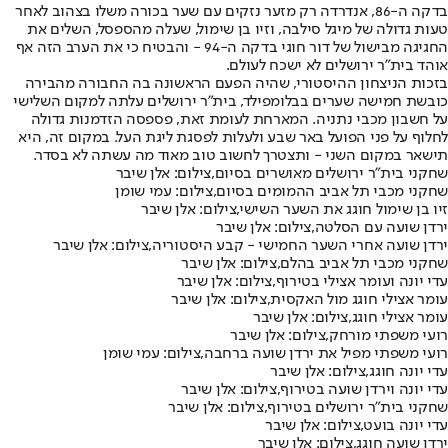
בדקה ה-86, אנדרדה רק מזער נזקים עם שער בכורה משלו בצהוב לאחר
טעות גדולה של מיגל סילבה, וזיו בן שימול, שעלה מהספסל, השלים את
החגיגה מבישול של דור חוגי בדקה ה-94 - והבטיח כי את הערב הזה אף
אוהד בית"ר ירושלים לא ישכח לעולם.
בזכות הניצחון ההיסטורי, שהיה הפעם הראשונה בה החבורה מהבירה
כובשת חמישה שערים בבלומפילד, בית"ר ירושלים עלתה למקום השלישי
על חשבון מכבי נתניה. המארחת לעומת זאת, פספסה הזדמנות גדולה
לחלוף על פני הפועל באר שבע ולעלות לפסגת ליגת העל. במקום זה, היא
תישאר במקום השני - ותצטרך לחשוב טוב מאוד מה עשתה לא בסדר.
שחקני בית"ר ירושלים מאושרים בסיום,צילום: אלן שיבר
שחקני מכבי תל אביב ההמומים בסיום,צילום: עמי שומן
זיו בן שימול חוגג את השער השישי,צילום: אלן שיבר
ירדן שועה עם הסלטה,צילום: אלן שיבר
ירדן שועה אחרי השער החמישי - קבע היסטוריה,צילום: אלן שיבר
שחקני מכבי תל אביב בהלם,צילום: אלן שיבר
עדי יונה ועומר אצילי בטירוף,צילום: אלן שיבר
עומר אצילי חוגג מול האקסית,צילום: אלן שיבר
עומר אצילי חוגג,צילום: אלן שיבר
רועי משפתי מורחק,צילום: אלן שיבר
רועי משפתי מפיל את ירדן שועה ברחבה,צילום: עמי שומן
עדי יונה חוגג,צילום: אלן שיבר
עדי יונה וירדן שועה בטירוף,צילום: אלן שיבר
שחקני בית"ר ירושלים בטירוף,צילום: אלן שיבר
עדי יונה בועט,צילום: אלן שיבר
ירדן שועה חוגג,צילום: אלן שיבר