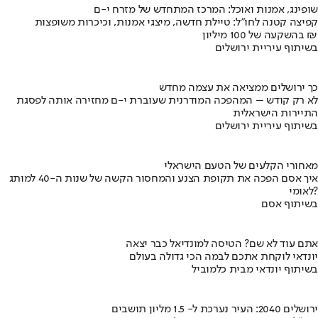
שופינג, אמנות ואוכל: המרכז המתחדש של מזרח י-ם
קפיצה קטנה לחו"ל: טיילת חדשה, מיצגי אמנות, וכיכרות משופצות
בהשקעה של 100 מיליון ₪
בשיתוף עיריית ירושלים
כך ירושלים ממציאה את עצמה מחדש
לא רק קודש – המהפכה המודרנית שעוברת י-ם מחזירה אותה לפסגת
התיירות הישראלית
בשיתוף עיריית ירושלים
מאחורי הקלעים של הטעם הישראלי
איך אסם הפכה את תקופת הצנע והמחסור הקשה של שנות ה-40 למותג
לאומי?
בשיתוף אסם
אתם עוד לא שם? הטיסה למונדיאל כבר יצאה
יונדאי לוקחת אתכם לבמה הכי גדולה בעולם
בשיתוף יונדאי מבית כלמוביל
ירושלים 2040: העיר נערכת ל- 1.5 מליון תושבים