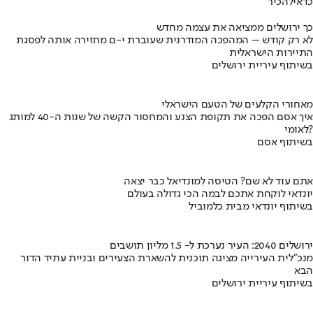
כדאי
להכיר
כך ירושלים ממציאה את עצמה מחדש
לא רק קודש – המהפכה המודרנית שעוברת י-ם מחזירה אותה לפסגת
התיירות הישראלית
בשיתוף עיריית ירושלים
מאחורי הקלעים של הטעם הישראלי
איך אסם הפכה את תקופת הצנע והמחסור הקשה של שנות ה-40 למותג
לאומי?
בשיתוף אסם
אתם עוד לא שם? הטיסה למונדיאל כבר יצאה
יונדאי לוקחת אתכם לבמה הכי גדולה בעולם
בשיתוף יונדאי מבית כלמוביל
ירושלים 2040: העיר נערכת ל- 1.5 מליון תושבים
מנכ"לית העירייה מציגה תוכנית להשארת הצעירים ובניית עתיד הדור
הבא
בשיתוף עיריית ירושלים