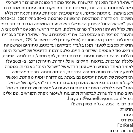
"ישראל היום" הוא גוף תקשורת שנוסד מתוך האמונה שהציבור הישראלי
ראוי לעיתונות טובה יותר, מאוזנת יותר ומדויקת יותר. עיתונות שמדברת
ולא צועקת. עיתונות אמינה, אובייקטיבית ועניינית. עיתונות אחרת וללא
תשלום. המהדורה המודפסת הראשונה פורסמה ב-30 ביולי 2007, וב-2010
הפך "ישראל היום" לעיתון הישראלי בעל שיעור החשיפה הגבוה ביותר בימי
חול. מו"ל העיתון היא ד"ר מרים אדלסון. העורך הראשי הוא עמר לחמנוביץ,
והעורך המייסד הוא עמוס רגב. אתרי האינטרנט של "ישראל היום" בעברית
ובאנגלית, כמו כן היישומונים (אפליקציות) לאנדרואיד ול-iOS, מציגים
חדשות מסביב לשעון, תוכן בלעדי, מבזקים ועדכונים, ניתוחים ופרשנויות,
וידיאו, פודקאסטים ושידורים חיים. פלטפורמות הדיגיטל של "ישראל היום"
כוללות ערוצי חדשות ודעות, תרבות ובידור, לייף סטייל, טכנולוגיה, ספורט,
כלכלה וצרכנות, בריאות, חיילים, אוכל, יהדות, תיירות ורכב. ב-2021 עלו
לאוויר האתר החדש והיישומון החדש של "ישראל היום" בעברית, במטרה
לספק לגולשים חוויה מהירה, עדכנית, בטוחה ונוחה. תכני המהדורה
המודפסת של העיתון זמינים גם באתר, במהדורה יומית מקוונת, ואפשר
לקבל אותם גם בניוזלטר. מועדון ההטבות הייחודי "הקליקה של ישראל
היום" מציע לגולשי האתר הנחות ומבצעים על מוצרים ושירותים. ישראל
היום פתוח להערות, לביקורת ולהצעות לשיפור מקהל הקוראים. פנו אלינו
במייל hayom@israelhayom.co.il.
יום רביעי, 3.6.2026
י"ח בסיון תשפ"ו
חדשות
דעות
ספורט
ForReal
תרבות ובידור