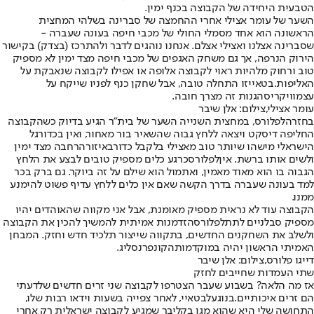
הטבעית היחידה של הקבוצה בכנף ימין.
השער של עומר אצילי אחרי ההחמצה של סברינה בשלהי המחצית
הראשונה הוא אחד מסמלי החולי של מכבי חיפה בעונה שעברה -
שסברינה אצלנו ואצילי אצלם. אנחנו נוהגים לדבר ולהתרכז (בצדק) בקישור
הירוק הנרפה, אך גם משחק האגפים של מכבי חיפה מצד ימין לא מספיק
טוב ורחוק מלהיות ראוי לקבוצה אלופה או אפילו לקבוצה שנאבקת על
האליפות.
בטאיי
זו התחלה טובה, אבל שחקן כנף לפניו שייקח על
עצמו
ויקריס
הגנות זה מצרך חובה.
עומר אצילי,צילום: אלן שיבר
בחזרה
לפלורס
, במחצית השנייה השער של בית"ר הגיע בדיוק כשהקבוצה
החליפה דיסקט ויצאה ללחץ גבוה שהשאיר בור מאחור, ואין בכדורגל
הישראלי מישהו שיותר טוב מאצילי בלקבל כדור
באיזור
הרחבה מצד ימין
ולשים אותו ברשת. אין
לפלורס
כרגע כלים מספיק טובים לבצע את הלחץ
הגבוה בו הוא מאוד מאמין, ואתמול הוא שילם על זה ביוקר. גם ברק בכר
למד בעונה שעברה בדרך הקשה שאם אין כלים ללחץ עדיף פשוט להימנע
ממנו.
הקבוצה עוד לא נראית מספיק מאומנת, אבל אני מקווה שהאוהדים יהיו
מספיק סבלניים לתת
לפלורס
הזדמנות אמיתית להמשיך להכין את הקבוצה
ולשלב את השחקנים החדשים, בתקווה שייצור תלכיד חדש וחזק. המבחן
האמיתי הראשון יהיה במוקדמות
הקונפרנס
ליג.
דייגו פלורס,צילום: אלן שיבר
שתי העמדות שחייבים לחזק
אז מה הלאה? בשבוע שעבר הצטרפו לקבוצה שני זרים חדשים שלדעתי
הם זרים איכותיים.
בנוגע
לבטאיי
, לאחר צפייה בשעות וידאו רבות שלו,
התחושה שלי היא שהוא מגן בקליבר שמגיע לקבוצה ישראלית רק אחרי