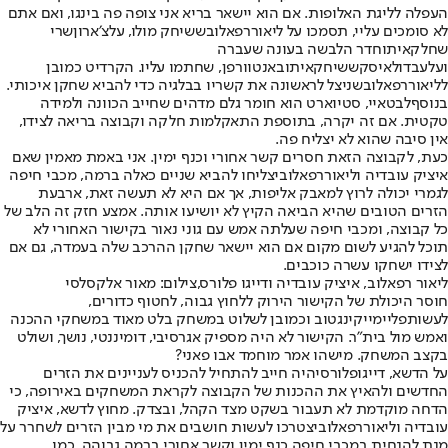
העפלה לליגת האלופות. אם הוא יישאר בריא אני צופה פה בינגו, ואם אתם
לא סומכים עליי, תסמכו על ליאור
רפאלוב
ששיחק מולו, על
צ׳ארון
שרי
שחלק
איתו
חדר הלבשה בעונה שעברה
ועל
עבדולאי
סק
ששיחק
איתו
באנטוורפן, שחתמו עליו. הקרדיט כמובן
לליאור
רפאלוב
שניצל לראשונה את קשריו בבלגיה כדי להביא שחקן איכותי.
בנוסף
לבטאיי
, סטיוארט הוא חומר גלם מדהים שחייב הכוונה ולמידה
טקטית. אם זה יקרה, בתוספת התאקלמות חלקה וקבוצה בריאה לצידו,
אין סיבה שהוא לא יצליח פה.
כעת, לקבוצה הזאת חסרים קשר אחורי וכנף ימין. אני באמת מאמין שאם
איציק עובדיה וליאור
רפאלוב
יצליחו להביא שניים כאלה ברמה, מכבי חיפה
לגמרי יכולה לרוץ למאבק אליפות, אך אם היא לא תעשה זאת, ארבעת
הזרים הטובים שהיא הביאה הקיץ לא יושיעו אותה. אמצע חזק זה הלב של
כל קבוצה, ומכבי חיפה שעלתה אמש עם גוני נאור בקישור האחורי לא
תוכל להגיע לשום מקום אם הוא יישאר שחקן ההרכב שלה בעמדה, גם אם
לצידו ישחקו עשרה כוכבים.
ליאור רפאלוב, איציק עובדיה ודייגו פלורס,צילום: מאור אלקסלסי
חוסר היכולת של הקישור הירוק ללחוץ גבוה, לחטוף כדורים,
לעשות
פליימייקינג
טוב וכמובן לשלוט במשחק בלט מאוד במשחקי ההכנה
ואמש מול בית״ר. הקישור לא היה מספיק אגרסיבי, דומיננטי, נושך, ושולט
בקצב המשחק. מישהו אמר מוחמד אבו פאני?
על הדשא, דייגו
פלורס
יהיה חייב להתחיל להכניס לעניינים את הזרים
החדשים ולהאיץ את ההכנות של הקבוצה לקראת המשחקים באירופה, כי
הדחה מוקדמת לא תעבור בשקט מצד הקהל, ובצדק. מחוץ לדשא, איציק
עובדיה וליאור
רפאלוב
יצטרכו לעשות חושבים את מי מבין הזרים לשחרר על
מנת להנחית במכבי חיפה כנף ימין וקשר אחורי ברמה גבוהה. כמו