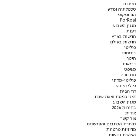
תיירות
טכנולוגיה ומדע
הורוסקופ
ForReal
מגזין השבוע
דעות
חדשות בארץ
חדשות בעולם
פוליטי
ביטחוני
חינוך
בריאות
משפט
תחבורה
פוליטי-מדיני
כללי ומידע
דף הבית
זמני כניסת וצאת שבת
מגזין השבוע
בחירות 2026
אודות
צור קשר
נבחרת הכתבים והפרשנים
מדיניות פרטיות
הצהרת נגישות