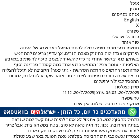
אוכל
מגזין
אנחנו מגייסים
English
X
ספורט
כדורגל ישראלי
טור אוהד
תנשמו רגע: מכבי חיפה יכולה להיות הפועל באר שבע של העונה
הירוקים עבדו יפה בחיזוק מצבת הזרים, אך עדיין צריכים להתחמש
בשחקן כנף ובקשר אחורי זר כדי להשאיר לעצמם סיכוי להשתלב במאבק
האליפות • עומר אצילי המחיש ברגע אחד כמה קסנדר סברינה וסוף
פודגוראנו רחוקים מהרמה הנדרשת • גוני נאור? הקבוצה לא תוכל להצליח
גם אם עשרה כוכבים יפתחו לצידו • טור אוהד שקורא לסבלנות, למרות
ההפסד לבית"ר ירושלים
מידן כצנלסון
20/7/2025, 06:03
,עודכן
20/7/2025, 11:12
0
השמעה
שחקני מכבי חיפה. צילום: אלן שיבר
נתחיל מהסוף: למשחק אתמול לא אמור להיות שום קשר למה שנראה
בעונה הקרובה. נכון, זה היה נראה לא טוב, בטח במשחק בית, אבל צריך
לזכור את משחק האירופאיות בדיוק לפני שנה, בדיוק באותו
אצטדיון,
כשמכבי חיפה
הביסה בקלות
0:3
את הפועל באר שבע נטולת