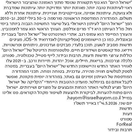
"ישראל היום" הוא גוף תקשורת שנוסד מתוך האמונה שהציבור הישראלי
ראוי לעיתונות טובה יותר, מאוזנת יותר ומדויקת יותר. עיתונות שמדברת
ולא צועקת. עיתונות אמינה, אובייקטיבית ועניינית. עיתונות אחרת וללא
תשלום. המהדורה המודפסת הראשונה פורסמה ב-30 ביולי 2007, וב-2010
הפך "ישראל היום" לעיתון הישראלי בעל שיעור החשיפה הגבוה ביותר בימי
חול. מו"ל העיתון היא ד"ר מרים אדלסון. העורך הראשי הוא עמר לחמנוביץ,
והעורך המייסד הוא עמוס רגב. אתרי האינטרנט של "ישראל היום" בעברית
ובאנגלית, כמו כן היישומונים (אפליקציות) לאנדרואיד ול-iOS, מציגים
חדשות מסביב לשעון, תוכן בלעדי, מבזקים ועדכונים, ניתוחים ופרשנויות,
וידיאו, פודקאסטים ושידורים חיים. פלטפורמות הדיגיטל של "ישראל היום"
כוללות ערוצי חדשות ודעות, תרבות ובידור, לייף סטייל, טכנולוגיה, ספורט,
כלכלה וצרכנות, בריאות, חיילים, אוכל, יהדות, תיירות ורכב. ב-2021 עלו
לאוויר האתר החדש והיישומון החדש של "ישראל היום" בעברית, במטרה
לספק לגולשים חוויה מהירה, עדכנית, בטוחה ונוחה. תכני המהדורה
המודפסת של העיתון זמינים גם באתר, במהדורה יומית מקוונת, ואפשר
לקבל אותם גם בניוזלטר. מועדון ההטבות הייחודי "הקליקה של ישראל
היום" מציע לגולשי האתר הנחות ומבצעים על מוצרים ושירותים. ישראל
היום פתוח להערות, לביקורת ולהצעות לשיפור מקהל הקוראים. פנו אלינו
במייל hayom@israelhayom.co.il.
יום שני, 4.5.2026
י"ז באייר תשפ"ו
חדשות
דעות
ספורט
ForReal
תרבות ובידור