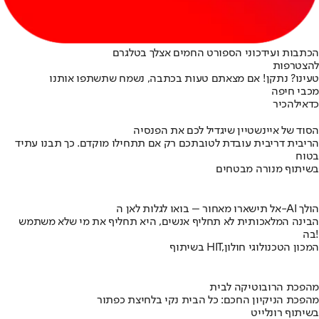
הכתבות ועידכוני הספורט החמים אצלך בטלגרם
להצטרפות
טעינו? נתקן! אם מצאתם טעות בכתבה, נשמח שתשתפו אותנו
מכבי חיפה
כדאי
להכיר
הסוד של איינשטיין שיגדיל לכם את הפנסיה
הריבית דריבית עובדת לטובתכם רק אם תתחילו מוקדם. כך תבנו עתיד
בטוח
בשיתוף מנורה מבטחים
אל תישארו מאחור – בואו לגלות לאן ה-AI הולך
הבינה המלאכותית לא תחליף אנשים, היא תחליף את מי שלא משתמש
בה!
בשיתוף HIT,המכון הטכנולוגי חולון
מהפכת הרובוטיקה לבית
מהפכת הניקיון החכם: כל הבית נקי בלחיצת כפתור
בשיתוף רונלייט