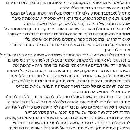
ניב
אליאסי
,
מיגל
ויטור
,
קינגס
קאנגווה
,
לוקאס
ונטורה
ודן ביטון. כולנו יודעים
לאן העונה של שתי הקבוצות הללו הלכה.
אתמול (שבת)
בהפסד
2:0
לבית"ר ירושלים
אלו היו אנחנו בנעליים הבאר
שבעיות. אומנם לא חטפנו
3
, אבל נראינו לא מספיק טוב מאותה סיבה
שבגינה חניכיו של רן
קוז׳וך
(בניהול משחק רשמי ראשון בדומה
לדייגו
פלורס
אתמול) נראו כפי שנראו באותו משחק- חיסרון משמעותי של
שחקנים משמעותיים רבים.
יילה
בטאיי
,
טריבנטה
טיוארט
והקשר האחורי
שאמור להגיע, בתוספת מספר שחקנים שחסרו אמש כמו עלי
מוחמד,
קנג׳י
גורה ושון גולדברג, אמורים לגרום לקבוצה הזאת להיראות
אחרת לחלוטין.
כבר מתחילת השבוע שעבר הבטחתי לעצמי שלא משנה כמה רע ניראה מול
בית״ר, אני לא אקפוץ למסקנות ואמתין בסבלנות לשחקני הרכש שיגיעו
וישחקו. רק שני דברים עניינו אותי באמת במשחק הזה - לראות את
השוער החדש גאורגי
ירמקוב
, שערך הופעת בכורה טובה, ולקבל רשמים
ראשוניים על המאמן החדש, בתקווה שאפילו בסגל חסר נתחיל לראות
תבניות משחק, הצבות נכונות, גמישות טקטית ויכולות ניהול משחק.
מסיבת העיתונאים של מכבי חיפה לפתיחת העונה שמואל בוכריס
עומר אצילי המחיש את ההבדלים
ניכר היה במחצית הראשונה
שפלורס
החליט לבוא בגישה של לתת לבית״ר
את הכדור ולנסות לתפוס את ההגנה שלה לא מוכנה, אבל גם כשההגנה
והקישור של הירושלמים טעו, מכבי חיפה לא הייתה שם כדי לנצל את זה,
הודות ליכולת רעה מאוד של שחקני הכנף שלה
קסנדר
סברינה
וסוף
פודגוראנו
, שעם כל הצער שבדבר, אינם שחקנים מתאימים מקצועית
לסגל של מכבי חיפה. לדעתי הגיעה העת להיפרד מהשניים, בדגש על
הראשון שתופס תקן משמעותי מאוד של שחקן זר, כשהוא גם האופציה