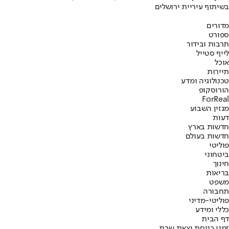
בשיתוף עיריית ירושלים
מדורים
ספורט
תרבות ובידור
לייף סטייל
אוכל
תיירות
טכנולוגיה ומדע
הורוסקופ
ForReal
מגזין השבוע
דעות
חדשות בארץ
חדשות בעולם
פוליטי
ביטחוני
חינוך
בריאות
משפט
תחבורה
פוליטי-מדיני
כללי ומידע
דף הבית
זמני כניסת וצאת שבת