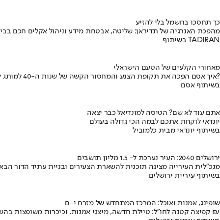
כך תחסכו בחשמל בלי להזיע
מהפכת האנרגיה של תדיראן: שליטה, אבטחת מידע וניהול אקלים חכם בבי
בשיתוף TADIRAN
מאחורי הקלעים של הטעם הישראלי
איך אסם הפכה את תקופת הצנע והמחסור הקשה של שנות ה-40 למותג לאומי?
בשיתוף אסם
אתם עוד לא שם? הטיסה למונדיאל כבר יצאה
יונדאי לוקחת אתכם לבמה הכי גדולה בעולם
בשיתוף יונדאי מבית כלמוביל
ירושלים 2040: העיר נערכת ל- 1.5 מליון תושבים
מנכ"לית העירייה מציגה תוכנית להשארת הצעירים ובניית עתיד הדור הבא
בשיתוף עיריית ירושלים
שופינג, אמנות ואוכל: המרכז המתחדש של מזרח י-ם
קפיצה קטנה לחו"ל: טיילת חדשה, מיצגי אמנות, וכיכרות משופצות בהשקעה של 100 מיליון ₪