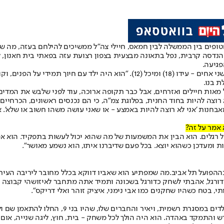
ים בין הממשלה לבין חמאס, חיילי צה"ל ממשיכים להילחם בעזה, מה שמו
של הנדסה קרבית, נפל בתאונה מבצעית בצפון רצועת עזה בפאתי בית חאנון
פגיעה.
יאיר היה הבן הבכור במשפחת אליהו והותיר אחריו זוג הורים, חווה ויניב, ושני אחים - 
ת בנו.
ות חיילים ואזרחים, אבל כבר תקופה ארוכה, עוד לפני שלבש את המדים הי
רוצה להיות בחוד החנית, בפלוגת צמ"ה, כי הם נכנסים ראשונים, הכרחיי
מאבחנות 'אני לא רוצה להיות באמצע - או שאני עושה משהו חשוב או שלא'
 אמר על זה?
יל רגלים. הוא הבין את המשמעות של מה שהוא יכול לעשות בתפקיד. הוא אמר
ת ומעדכן כשהוא יוצא. בכל פעם שדיברנו איתו, הוא נשמע מאושר".
ה
הפועל תל אביב.
מה שמפתיע הוא שאביו דווקא בכלל מחובר ליריבה העיר
מאז שאני זוכר את עצמי ראיתי כדורגל, אהבתי לשחק כדורגל בשכונה ותמיד אתה מתחבר לא
"לפני הרבה שנים הפועל, בשיתוף עם המועצה האז
 והתמקד באהדה. הוא היה הולך לכל משחק - בית, חוץ, ליגה שנייה, אום אל