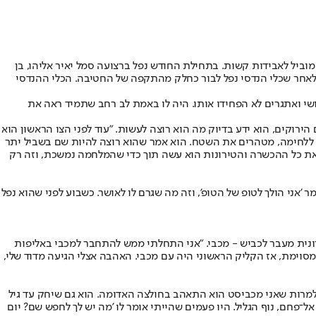
ביל לאבידות קשות. בתחילת החודש נפל ברצועה סמל יאיר אליהו, בן
, לאחר שכלי הנדסי נפל לבור כחלק מהתקפה של החטיבה. הכלי ההנדסי
עידו (18) ומיכל (12). "הוא היה ילד עם חיוך תמידי על הפנים, וקושי ואתגרים לא הפחידו אותו. היה לו באמת לב רחב שתמיד ראה את
רוקים, הוא ידע בדיוק מה הוא רוצה לעשות. "עוד לפני הצו הראשון הוא
ם ללחימה, מטהרים את השטח. הוא אמר שהוא רוצה להיות שם בשביל יתר
. את כל ההכשרה והטירונות הוא עשה תוך כדי שהמלחמה נמשכת, וזה רק
 'אני הולך לטופ של הטופ', וזה מה שגרם לו לאושר. כשבוע לפני שהוא נפל
ונית מעבר לכביש - מכבי. "אני התחלתי ממש להתחבר למכבי באליפות
יזושהי קבוצה מסוימת, אז הקליק הראשוני היה עם מכבי. האהבה אצלי הגיעה מדוד שלי,
ורית, פתחה אקדמיה לילדים במסגרת רשמית, ויאיר והחברים שלו, שהיו בני 9, החלו להתאמן שם ולמרות שאני מכביסט הוא התאהב בחולצה האדומה. הוא גם שיחק עד גיל
־פחם, נוף הגליל. היו פעמים שהייתי אומר לו 'מה יש לך לחפש שם? יום