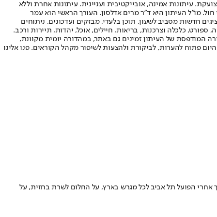
ועקת. עיתונות אמינה, אובייקטיבית ועניינית. עיתונות אחרת וללא
עור החשיפה הגבוה ביותר בימי חול. מו"ל העיתון היא ד"ר מרים אדלסון. העורך הראשי הוא עמר
 והעורך המייסד הוא עמוס רגב. אתרי האינטרנט של "ישראל היום" בעברית ובאנגלית, כמו כן היישומונים (אפליקציות) לאנדרואיד ול-iOS, מציגים חדשות מסביב לשעון, תוכן בלעדי, מבזקים ועדכונים, ניתוחים
, ספורט, כלכלה וצרכנות, בריאות, חיילים, אוכל, יהדות, תיירות ורכב.
דורה המודפסת של העיתון זמינים גם באתר, במהדורה יומית מקוונת,
היום פתוח להערות, לביקורת ולהצעות לשיפור מקהל הקוראים. פנו אלינו
לך אחרי הפועל תל אביב לכל מגרש בארץ, על החלום לשרת בחזית, על