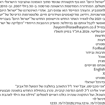
"ישראל היום" הוא גוף תקשורת שנוסד מתוך האמונה שהציבור הישראלי ראוי 
ת
ופרשנויות, וידיאו, פודקאסטים ושידורים חיים. פלטפורמות הדיגיטל של "ישרא
ב-2021 עלו לאוויר האתר החדש והיישומון החדש של "ישראל היום" בע
ואפשר לקבל אותם גם בניוזלטר. מועדון ההטבות הייחודי "הקליקה של ישרא
במייל hayom@israelhayom.co.il.
יום שלישי, 9.6.2026
כ"ד בסיון תשפ"ו
חדשות
דעות
ספורט
ForReal
תרבות ובידור
אוכל
מגזין
אנחנו מגייסים
English
X
ספורט
כדורגל ישראלי
"אני מכביסט, אבל יאיר ז"ל התאהב בחולצה של הפועל תל אביב"
יאיר אליהו ז"ל, לוחם הנדסה קרבית, נהרג בתחילת החודש בתאונה מבצעית 
השכול, ועל התקווה שנהיה כולנו ראויים לנופלים: "גידלנו את הילד לאהבת 
דניאל לוי
15/7/2025, 12:16
,עודכן
15/7/2025, 12:53