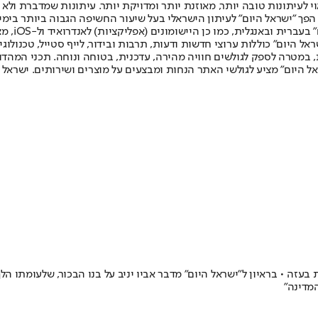
לעיתונות טובה יותר, מאוזנת יותר ומדויקת יותר. עיתונות שמדברת ולא צ
שלום. המהדורה המודפסת הראשונה פורסמה ב-30 ביולי 2007, וב-2010 הפך "ישראל היום" לעיתון הישראלי בעל שי
לחמנוביץ,
ל היום" כוללות ערוצי חדשות ודעות, תרבות ובידור, לייף סטייל, טכנולוגיה
ברית, במטרה לספק לגולשים חוויה מהירה, עדכנית, בטוחה ונוחה. תכני המה
ל היום" מציע לגולשי האתר הנחות ומבצעים על מוצרים ושירותים. ישראל 
בעזה • בראיון ל"ישראל היום" מדבר אביו יניב על בנו הבכור, שלעומתו ה
המדינה"