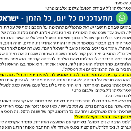
0
השמעה
יאיר אליהו ז"ל עם דגל הפועל. צילום: אלבום פרטי
בימים שבהם תושבי ישראל מתפללים לחתימה על הסכם נוסף של עסקת חטופ
19, תושב עזר שבמועצה האזורית באר טוביה. אליהו, לוחם פלוגת צמ"ה 
שנפל פגע בכלי נוסף שפעל בסמוך ושאותו הפעיל סמל אליהו, אשר נהרג מה
האחר", אומר אביו יניב בראיון כואב ל"ישראל היום", כעשרה ימים לאחר נפיל
אל צה"ל התגייס יאיר זמן קצר לאחר השבת השחורה שגבתה את חייהם של מא
ועוד כמה חברים שלו החליטו שהם הולכים להנדסה קרבית. הוא אמר שהוא 
הלוחמים. מההתחלה הוא כיוון לזה, והשיג את זה. הוא אמר בצו הראשון ל
הגביר בו את הרצון לסיים את המסלול".
הנדסה קרבית לא תמיד זוכה לכבוד שמגיע לה, לעומת יחידות חי"ר. מה הוא
"הוא היה מורעל על הנדסה, לא עניינו אותו הדעות מסביב, לא עניין אותו ח
ראינו אותו בפעם האחרונה, הוא היה מודיע לנו בכל פעם שהיה נכנס לפעילו
יאיר אליהו ז"ל,צילום: אלבום פרטי
לנצח אצלו בלב
מי שלא ממש הסבה לו יותר מדי נחת בשנים האחרונות היא קבוצתו האהוב
הראשונה עם אברהם גרנט בעונת 1991/2. 
שראיתי איתו משחקים, ויחד עם כל הרומנטיקה של שנות ה־90, זה תפס אותי, בטח כשהיו שחקנים כמו אבי נימני, איציק זוהר ואלי דריקס".
אז איך יאיר הגיע דווקא להפועל?
נערים ג', ואז הלך לשחק קצת במ.ס אשדוד ולא התחבר. מאותו הרגע הוא פרש