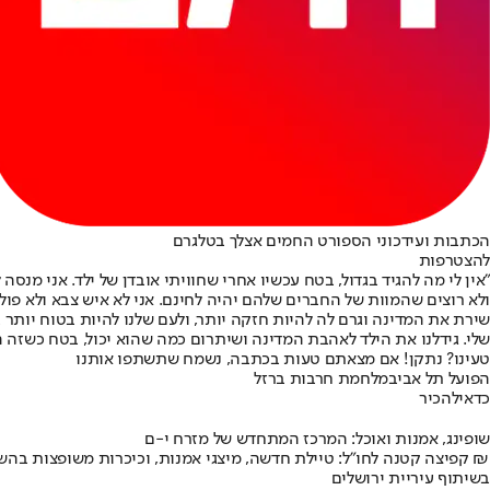
הכתבות ועידכוני הספורט החמים אצלך בטלגרם
להצטרפות
"אין לי מה להגיד בגדול, בטח עכשיו אחרי שחוויתי אובדן של ילד. אני מ
ולא רוצים שהמוות של החברים שלהם יהיה לחינם. אני לא איש צבא ולא פולי
שירת את המדינה וגרם לה להיות חזקה יותר, ולעם שלנו להיות בטוח יותר
שלי. גידלנו את הילד לאהבת המדינה ושיתרום כמה שהוא יכול, בטח כשזה ה
טעינו? נתקן! אם מצאתם טעות בכתבה, נשמח שתשתפו אותנו
הפועל תל אביב
מלחמת חרבות ברזל
כדאי
להכיר
שופינג, אמנות ואוכל: המרכז המתחדש של מזרח י-ם
קפיצה קטנה לחו"ל: טיילת חדשה, מיצגי אמנות, וכיכרות משופצות בהשקעה של 100 מיליון ₪
בשיתוף עיריית ירושלים