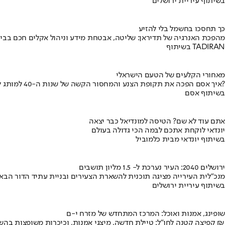
בשיתוף עיריית ירושלים
כך תחסכו בחשמל בלי להזיע
מהפכת האנרגיה של תדיראן: שליטה, אבטחת מידע וניהול אקלים חכם בבי
בשיתוף TADIRAN
מאחורי הקלעים של הטעם הישראלי
איך אסם הפכה את תקופת הצנע והמחסור הקשה של שנות ה-40 למותג לאומי?
בשיתוף אסם
אתם עוד לא שם? הטיסה למונדיאל כבר יצאה
יונדאי לוקחת אתכם לבמה הכי גדולה בעולם
בשיתוף יונדאי מבית כלמוביל
ירושלים 2040: העיר נערכת ל- 1.5 מליון תושבים
מנכ"לית העירייה מציגה תוכנית להשארת הצעירים ובניית עתיד הדור הבא
בשיתוף עיריית ירושלים
שופינג, אמנות ואוכל: המרכז המתחדש של מזרח י-ם
קפיצה קטנה לחו"ל: טיילת חדשה, מיצגי אמנות, וכיכרות משופצות בהשקעה של 100 מיליון ₪