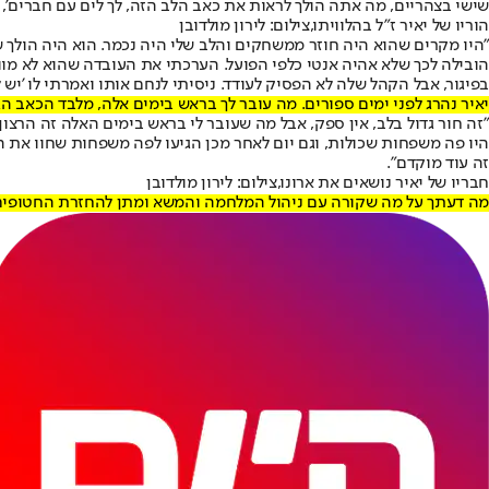
שישי בצהריים, מה אתה הולך לראות את כאב הלב הזה, לך לים עם חברים', 
הוריו של יאיר ז"ל בהלוויתו,צילום: לירון מולדובן
"היו מקרים שהוא היה חוזר ממשחקים והלב שלי היה נכמר. הוא היה הולך ש
הובילה לכך שלא אהיה אנטי כלפי הפועל. הערכתי את העובדה שהוא לא מו
בפיגור, אבל הקהל שלה לא הפסיק לעודד. ניסיתי לנחם אותו ואמרתי לו 'יש
יאיר נהרג לפני ימים ספורים. מה עובר לך בראש בימים אלה, מלבד הכאב הג
"זה חור גדול בלב, אין ספק, אבל מה שעובר לי בראש בימים האלה זה הרצון
היו פה משפחות שכולות, וגם יום לאחר מכן הגיעו לפה משפחות שחוו את הא
זה עוד מוקדם".
חבריו של יאיר נושאים את ארונו,צילום: לירון מולדובן
מה דעתך על מה שקורה עם ניהול המלחמה והמשא ומתן להחזרת החטופים