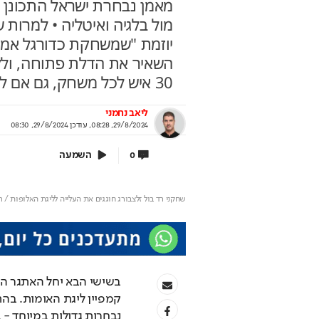
מאמן נבחרת ישראל התכונן 
מול בלגיה ואיטליה • למרות 
יוזמת "שמשחקת כדורגל אמיץ
השאיר את הדלת פתוחה, ולקהל
 עוד לא שם? הטיסה
מאחורי הקלעים של ה
30 איש לכל משחק, גם אם לראות לא רק אותנו. זה כואב מאוד"
נדיאל כבר יצאה
הישראלי
אי לוקחת אתכם לבמה הכי גדולה בעולם
איך אסם הפכה את תקופת הצנע 
ליאב נחמני
של שנות ה-40 למותג לאומי?
29/8/2024, 08:28
,
עודכן
29/8/2024, 08:30
וף יונדאי מבית כלמוביל
בשיתוף אסם
השמעה
0
שחקני רד בול זלצבורג חוגגים את העלייה לליגת האלופות / רד