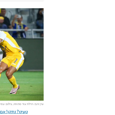
ערן זהבי. הדלת עוד פתוחה,
צילום: עמי
טעינו? נתקן! א