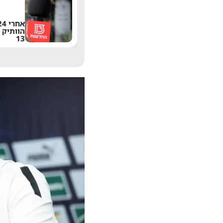
משתדרגת? אחד
הפיצ'רים הכי מציקים
הוותיק 
בוואטסאפ הגיע לישראל
13