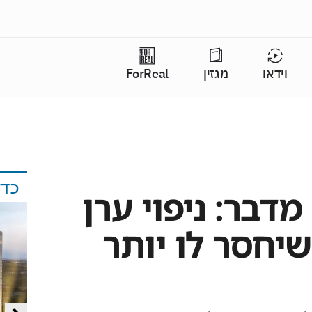
וידאו
מגזין
ForReal
כד
מדבר: ניפוי ערן
שיחסר לו יותר