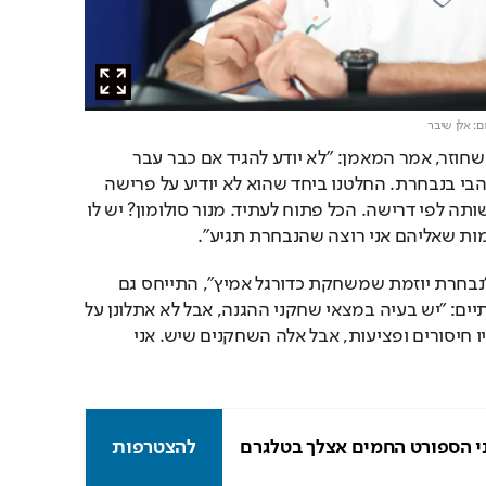
ם: אלן שיבר
על הכוכב שלא נמצא, וזה שחוזר, אמר המאמן: "לא יודע להגיד אם כבר עבר 
המשחק האחרון של ערן זהבי בנבחרת. החלטנו ביחד שהוא לא יודיע על פרישה 
מהנבחרת והוא יעמוד לרשותה לפי דרישה. הכל פתוח לעתיד. מנור סולומון? יש לו 
ת שאליהם אני רוצה שהנבחרת תגיע".
בן שמעון, שרוצה לראות "נבחרת יוזמת שמשחקת כדורגל אמיץ", התייחס גם 
להיעדר שחקני הגנה איכותיים: "יש בעיה במצאי שחקני ההגנה, אבל לא אתלונן על 
שום דבר שיקרה בדרך. יהיו חיסורים ופציעות, אבל אלה השחקנים שיש. אני 
י הספורט החמים אצלך בטלגרם
להצטרפות