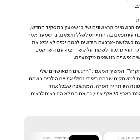
ב.
, ולקראת 
המפגשים שיהיו המשחקים הרשמיים הראשונים של בן שמעון בתפקיד החדש, 
המאמן הלאומי קיים מסיבת עיתונאים בה התייחס לשלל נושאים. בן שמעון אמר 
כי "לפגוש את הנבחרת פעם בשלושה-ארבעה חודשים לכמה ימים לא יביא את 
הנבחרת לשום מקום". על כן, הוא מתכוון לשמור על קשר רציף עם השחקנים 
שים אישיים בנושאים מקצועיים.
"יהיה לי חסר החיבור עם הקהל", המשיך המאמן, "הרגעים המאושרים שלי 
כשחקן נבחרת היו בנסיעות למשחקים שבהם ראיתי נחילי אנשים הולכים כשהם 
עטופים בדגלי ישראל. התמונה הזו תהיה חסרה. המחשבה שבכל אחד 
מהמשחקים היו יכולים להיות בארץ 30 אלף איש, גם אם הם לא היו באים לראות 
ת היום
|
8:54
שחר שפירו
|
8:48