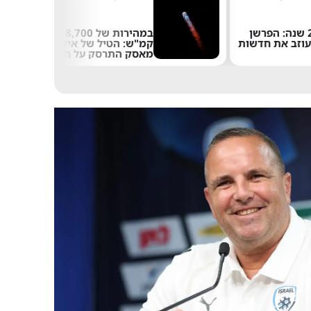
אחרי 24 שנה: הפרשן
במהירות של 8,700
עוזב את חדשות
קמ"ש: הטיל של אילון
מאסק התרסק על הירח