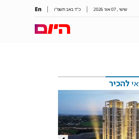
En
שישי ,
07
אוג׳
2026
כ"ד באב תשפ"ו
אי
להכיר