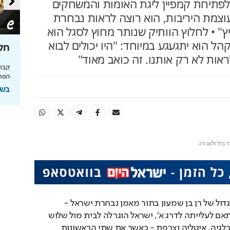
לפתיחת קמפיין ליגת האומות והמשחקים
עוצמת היריבות, הוא רוצה לראות נבחרת
" • לחלוץ הוותיק שנותר מחוץ לסגל הוא
 הוא יתגעגע במיוחד: "היו יכולים לבוא
טעם
כך תחסכו בחשמל בלי להזיע
חלו
מהפכת האנרגיה של תדיראן: שליטה, אבטחת
מידע וניהול אקלים חכם בבית
הפרי
והמחסור הקשה
בשיתוף TADIRAN
בשי
Loaded
:
Unmute
100.00%
 בול זלצבורג
בשישי הבא יחל האתגר הגדול של רן בן שמעון בתור מאמן נבחרת ישראל - 
קמפיין ליגת האומות. בהתאם לעלייתה לדרג א', ישראל הוגרלה לבית מול שלוש 
נבחרות גדולות במיוחד - בלגיה, איטליה וצרפת - כאשר את שתי הראשונות 