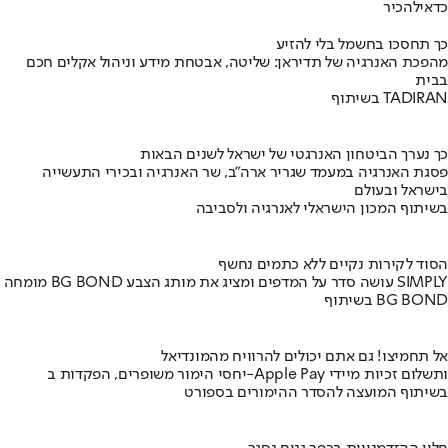
כדאי
להכיר
כך תחסכו בחשמל בלי להזיע
מהפכת האנרגיה של תדיראן: שליטה, אבטחת מידע וניהול אקלים חכם
בבית
בשיתוף TADIRAN
כך נערך הביטחון האנרגטי של ישראל לשנים הבאות
פסגת האנרגיה במעמד שגריר ארה"ב, שר האנרגיה ובכירי התעשייה
בישראל ובעולם
בשיתוף המכון הישראלי לאנרגיה ולסביבה
הסוד לקירות נקיים ללא כתמים נחשף
מומחה BG BOND עושה סדר על המדפים ומציג את מותג הצבע SIMPLY
בשיתוף BG BOND
אל תחמיצו! גם אתם יכולים להרוויח מהמונדיאל
יחסי הימור משופרים, הפקדות ב-Apple Pay ותשלום זכיות מיידי
בשיתוף המועצה להסדר ההימורים בספורט