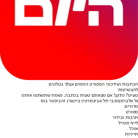
הכתבות ועידכוני הספורט החמים אצלך בטלגרם
להצטרפות
טעינו? נתקן! אם מצאתם טעות בכתבה, נשמח שתשתפו אותנו
גל אלברמן
מכבי תל אביב
מרטין ביין
ערן זהבי
פטר בוס
מדורים
ספורט
תרבות ובידור
לייף סטייל
אוכל
תיירות