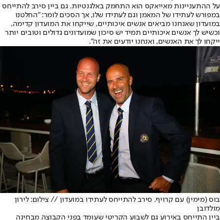
על ההתעניינות מאייאקס הוא התחמק באלגנטיות. גם ביין סירב להתייחס
במפורש לעתידו של המאמן וגם לעתידו שלו, אך הסכים לומר: "החלטנו
במועדון שאנחנו מביאים אנשים איכותיים, שייקחו את המועדון קדימה,
וכשיש לך אנשים איכותיים תמיד יש סיכון שמועדונים גדולים וטובים יותר
ייקחו לך את האנשים, ואנחנו יודעים את זה".
בוס (מימין) עם קרויף. סירב להתייחס לעתידו במועדון // צילום: לירון
מולדובן
ביין התייחס באירוע גם לשבוע הקריטי שעומד בפני הקבוצה מבחינה