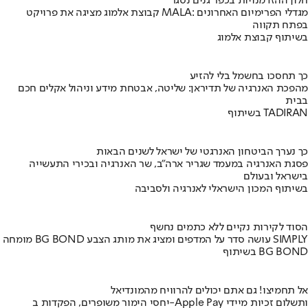
חלון ההזדמנויות בכפר גנים נסגר
קבוצת אלמוג מציגה את פרויקט MALA: מגדלי הפרימיום האחרונים
בפתח תקווה
בשיתוף קבוצת אלמוג
כך תחסכו בחשמל בלי להזיע
מהפכת האנרגיה של תדיראן: שליטה, אבטחת מידע וניהול אקלים חכם
בבית
בשיתוף TADIRAN
כך נערך הביטחון האנרגטי של ישראל לשנים הבאות
פסגת האנרגיה במעמד שגריר ארה"ב, שר האנרגיה ובכירי התעשייה
בישראל ובעולם
בשיתוף המכון הישראלי לאנרגיה ולסביבה
הסוד לקירות נקיים ללא כתמים נחשף
מומחה BG BOND עושה סדר על המדפים ומציג את מותג הצבע SIMPLY
בשיתוף BG BOND
אל תחמיצו! גם אתם יכולים להרוויח מהמונדיאל
יחסי הימור משופרים, הפקדות ב-Apple Pay ותשלום זכיות מיידי