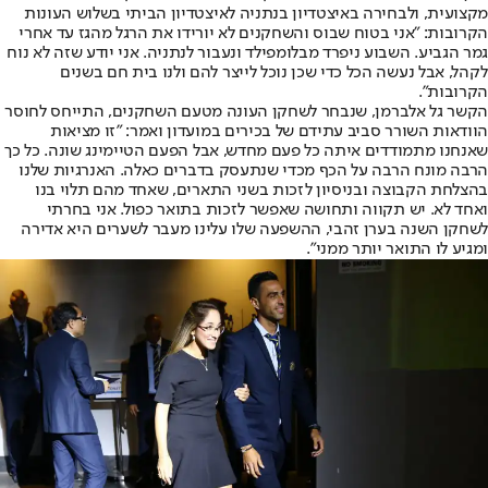
מקצועית, ולבחירה באיצטדיון בנתניה לאיצטדיון הביתי בשלוש העונות
הקרובות: "אני בטוח שבוס והשחקנים לא יורידו את הרגל מהגז עד אחרי
גמר הגביע. השבוע ניפרד מבלומפילד ונעבור לנתניה. אני יודע שזה לא נוח
לקהל, אבל נעשה הכל כדי שכן נוכל לייצר להם ולנו בית חם בשנים
הקרובות".
הקשר גל אלברמן, שנבחר לשחקן העונה מטעם השחקנים, התייחס לחוסר
הוודאות השורר סביב עתידם של בכירים במועדון ואמר: "זו מציאות
שאנחנו מתמודדים איתה כל פעם מחדש, אבל הפעם הטיימינג שונה. כל כך
הרבה מונח הרבה על הכף מכדי שנתעסק בדברים כאלה. האנרגיות שלנו
בהצלחת הקבוצה ובניסיון לזכות בשני התארים, שאחד מהם תלוי בנו
ואחד לא. יש תקווה ותחושה שאפשר לזכות בתואר כפול. אני בחרתי
לשחקן השנה בערן זהבי, ההשפעה שלו עלינו מעבר לשערים היא אדירה
ומגיע לו התואר יותר ממני".