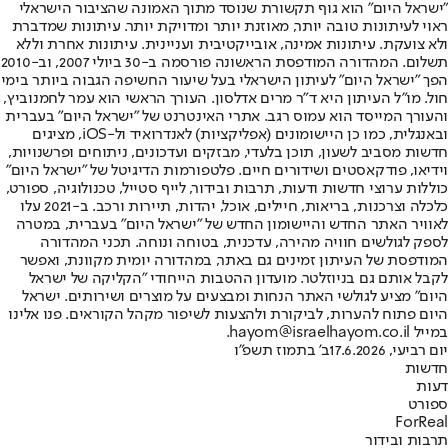
"ישראל היום" הוא גוף תקשורת שנוסד מתוך האמונה שהציבור הישראלי
ראוי לעיתונות טובה יותר, מאוזנת יותר ומדויקת יותר. עיתונות שמדברת
ולא צועקת. עיתונות אמינה, אובייקטיבית ועניינית. עיתונות אחרת וללא
תשלום. המהדורה המודפסת הראשונה פורסמה ב-30 ביולי 2007, וב-2010
הפך "ישראל היום" לעיתון הישראלי בעל שיעור החשיפה הגבוה ביותר בימי
חול. מו"ל העיתון היא ד"ר מרים אדלסון. העורך הראשי הוא עמר לחמנוביץ,
והעורך המייסד הוא עמוס רגב. אתרי האינטרנט של "ישראל היום" בעברית
ובאנגלית, כמו כן היישומונים (אפליקציות) לאנדרואיד ול-iOS, מציגים
חדשות מסביב לשעון, תוכן בלעדי, מבזקים ועדכונים, ניתוחים ופרשנויות,
וידיאו, פודקאסטים ושידורים חיים. פלטפורמות הדיגיטל של "ישראל היום"
כוללות ערוצי חדשות ודעות, תרבות ובידור, לייף סטייל, טכנולוגיה, ספורט,
כלכלה וצרכנות, בריאות, חיילים, אוכל, יהדות, תיירות ורכב. ב-2021 עלו
לאוויר האתר החדש והיישומון החדש של "ישראל היום" בעברית, במטרה
לספק לגולשים חוויה מהירה, עדכנית, בטוחה ונוחה. תכני המהדורה
המודפסת של העיתון זמינים גם באתר, במהדורה יומית מקוונת, ואפשר
לקבל אותם גם בניוזלטר. מועדון ההטבות הייחודי "הקליקה של ישראל
היום" מציע לגולשי האתר הנחות ומבצעים על מוצרים ושירותים. ישראל
היום פתוח להערות, לביקורת ולהצעות לשיפור מקהל הקוראים. פנו אלינו
במייל hayom@israelhayom.co.il.
יום רביעי, 17.6.2026
ב' בתמוז תשפ"ו
חדשות
דעות
ספורט
ForReal
תרבות ובידור