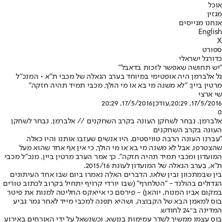
אוכל
מגזין
אנחנו מגייסים
English
X
ספורט
כדורגל ישראלי
"יש תחושה שאפשר לזכות בדאבל"
גל אלברמן היה אופטימי במיוחד בערב הגאלה של מכבי ת"א • המנכ"ל
מרטין ביין: "לא משנה מי בא או מי הולך, מכבי תמיד תהיה חזקה"
שי ארצי
17/5/2016, 20:29
,עודכן
17/5/2016, 20:29
0
אלברמן. נבחר לשחקן העונה בקרב השחקנים // אלברמן. נבחר לשחקן
העונה בקרב השחקנים
"עברנו העונה הרבה טוויסטים. היו אנשים שעזבו אותנו והיו כאלה
שהצטרפו, אבל לא משנה מי בא או מי הולך, כי אין אף אחד שהוא מעל
המועדון ומכבי תמיד תהיה חזקה". כך אמר הערב מרטין ביין, מנכ"ל מכבי
ת"א, בערב הגאלה של המועדון לעונת 2015/16.
בין שבמתכוון ובין שלאו, הדברים האלה נאמרו ביום שבו אחד העיתונים
הגדולים בהולנד - "הטלחרף" (שבו יורדי קרויף יתחיל בקרוב לכתוב טורים
במקום אביו המנוח, יוהאן) - פירסם כי אייאקס החליטה למנות את פיטר
בוס למאמן הבא של הקבוצה, ושהיא תפנה למכבי מייד לאחר גמר גביע
המדינה ב־24 לחודש.
בוס עצמו ממשיך לשדר עמימות בנושא, וכשנשאל על ידי האורחים באירוע