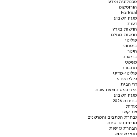
טכנולוגיה ומדע
הורוסקופ
ForReal
מגזין השבוע
דעות
חדשות בארץ
חדשות בעולם
פוליטי
ביטחוני
חינוך
בריאות
משפט
תחבורה
פוליטי-מדיני
כללי ומידע
דף הבית
זמני כניסת וצאת שבת
מגזין השבוע
בחירות 2026
אודות
צור קשר
נבחרת הכתבים והפרשנים
מדיניות פרטיות
הצהרת נגישות
תנאי שימוש