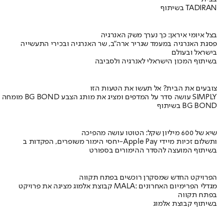
בשיתוף TADIRAN
בצל איומי איראן: כך נערך משק האנרגיה
פסגת האנרגיה במעמד שגריר ארה"ב, שר האנרגיה ובכירי התעשייה
בישראל ובעולם
בשיתוף המכון הישראלי לאנרגיה ולסביבה
צובעים את הבית? אל תעשו את הטעות הזו
מומחה BG BOND עושה סדר על המדפים ומציג את מותג הצבע SIMPLY
בשיתוף BG BOND
שיא של 600 מיליון שקל: הטוטו עושה מהפיכה
יחסי הימור משופרים, הפקדות ב-Apple Pay ותשלום זכיות מיידי
בשיתוף המועצה להסדר ההימורים בספורט
הפרויקט החדש שמסקרן רוכשים בפתח תקווה
קבוצת אלמוג מציגה את פרויקט MALA: מגדלי הפרימיום האחרונים
בפתח תקווה
בשיתוף קבוצת אלמוג