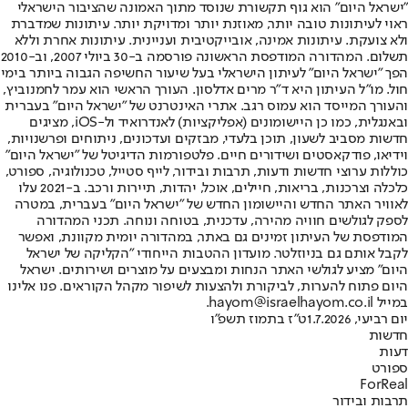
"ישראל היום" הוא גוף תקשורת שנוסד מתוך האמונה שהציבור הישראלי
ראוי לעיתונות טובה יותר, מאוזנת יותר ומדויקת יותר. עיתונות שמדברת
ולא צועקת. עיתונות אמינה, אובייקטיבית ועניינית. עיתונות אחרת וללא
תשלום. המהדורה המודפסת הראשונה פורסמה ב-30 ביולי 2007, וב-2010
הפך "ישראל היום" לעיתון הישראלי בעל שיעור החשיפה הגבוה ביותר בימי
חול. מו"ל העיתון היא ד"ר מרים אדלסון. העורך הראשי הוא עמר לחמנוביץ,
והעורך המייסד הוא עמוס רגב. אתרי האינטרנט של "ישראל היום" בעברית
ובאנגלית, כמו כן היישומונים (אפליקציות) לאנדרואיד ול-iOS, מציגים
חדשות מסביב לשעון, תוכן בלעדי, מבזקים ועדכונים, ניתוחים ופרשנויות,
וידיאו, פודקאסטים ושידורים חיים. פלטפורמות הדיגיטל של "ישראל היום"
כוללות ערוצי חדשות ודעות, תרבות ובידור, לייף סטייל, טכנולוגיה, ספורט,
כלכלה וצרכנות, בריאות, חיילים, אוכל, יהדות, תיירות ורכב. ב-2021 עלו
לאוויר האתר החדש והיישומון החדש של "ישראל היום" בעברית, במטרה
לספק לגולשים חוויה מהירה, עדכנית, בטוחה ונוחה. תכני המהדורה
המודפסת של העיתון זמינים גם באתר, במהדורה יומית מקוונת, ואפשר
לקבל אותם גם בניוזלטר. מועדון ההטבות הייחודי "הקליקה של ישראל
היום" מציע לגולשי האתר הנחות ומבצעים על מוצרים ושירותים. ישראל
היום פתוח להערות, לביקורת ולהצעות לשיפור מקהל הקוראים. פנו אלינו
במייל hayom@israelhayom.co.il.
יום רביעי, 1.7.2026
ט"ז בתמוז תשפ"ו
חדשות
דעות
ספורט
ForReal
תרבות ובידור