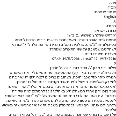
אוכל
מגזין
אנחנו מגייסים
English
X
ספורט
כדורגל ישראלי
"מרגיש שהלחץ משפיע על ב"ש"
יומיים לפני הערב הגורלי, מאמן מכבי ת"א פטר בוס הדגים לוחמה
פסיכולוגית: "ב"ש נסעו לבית המלון, הם ירגישו את הלחץ" • "אמרתי
לשחקנים שניאבק על שני התארים שנותרו"
מערכת ספורט היום
19/5/2016, 07:49
,עודכן
19/5/2016, 07:49
0
צילום: דני מרון // פטר בוס. בונה על סכנין
מכבי ת"א קיימה הבוקר (ה') את מסיבת העיתונאים לקראת המשחק
הגורלי מחר מול מכבי חיפה. הצהובים צריכים לנצח ולקוות שיריבתם
למאבק האליפות, הפועל ב"ש, תאבד נקודות בבית מול בני סכנין.
"אני כמאמן מנסה למקד את השחקנים רק במשחק שלנו", אמר המאמן
פטר בוס, "רק אחרי המשחק ולא במהלכו נוכל להסתכל למה שקורה
בטרנר". עם זאת, ההולנדי התייחס גם למצב של ב"ש: "כספורטאי שנאתי
להפסיד. סכנין הם ספורטאים ומחכה להם משחק נהדר. ב"ש תרגיש את
הלחץ, וגם אנחנו. הם נסעו לבית מלון בשביל זה אז אני מרגיש שזה משפיע
עליהם".
על השבוע הגורלי שמחכה לקבוצה, אמר בוס: "בכדורגל בסוף הדברים