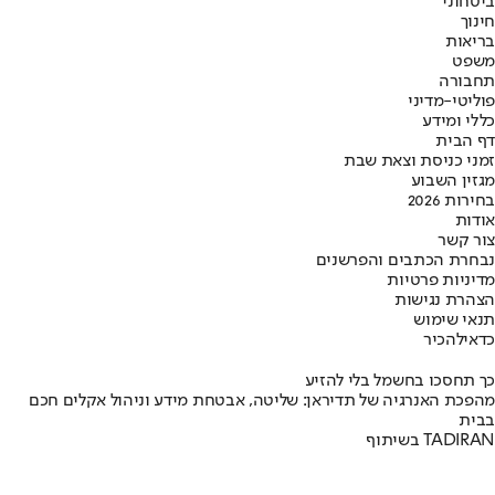
ביטחוני
חינוך
בריאות
משפט
תחבורה
פוליטי-מדיני
כללי ומידע
דף הבית
זמני כניסת וצאת שבת
מגזין השבוע
בחירות 2026
אודות
צור קשר
נבחרת הכתבים והפרשנים
מדיניות פרטיות
הצהרת נגישות
תנאי שימוש
כדאי
להכיר
כך תחסכו בחשמל בלי להזיע
מהפכת האנרגיה של תדיראן: שליטה, אבטחת מידע וניהול אקלים חכם
בבית
בשיתוף TADIRAN