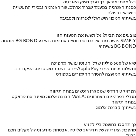
בצל איומי איראן: כך נערך משק האנרגיה
פסגת האנרגיה במעמד שגריר ארה"ב, שר האנרגיה ובכירי התעשייה
בישראל ובעולם
בשיתוף המכון הישראלי לאנרגיה ולסביבה
צובעים את הבית? אל תעשו את הטעות הזו
מומחה BG BOND עושה סדר על המדפים ומציג את מותג הצבע SIMPLY
בשיתוף BG BOND
שיא של 600 מיליון שקל: הטוטו עושה מהפיכה
יחסי הימור משופרים, הפקדות ב-Apple Pay ותשלום זכיות מיידי
בשיתוף המועצה להסדר ההימורים בספורט
הפרויקט החדש שמסקרן רוכשים בפתח תקווה
קבוצת אלמוג מציגה את פרויקט MALA: מגדלי הפרימיום האחרונים
בפתח תקווה
בשיתוף קבוצת אלמוג
כך תחסכו בחשמל בלי להזיע
מהפכת האנרגיה של תדיראן: שליטה, אבטחת מידע וניהול אקלים חכם
בבית