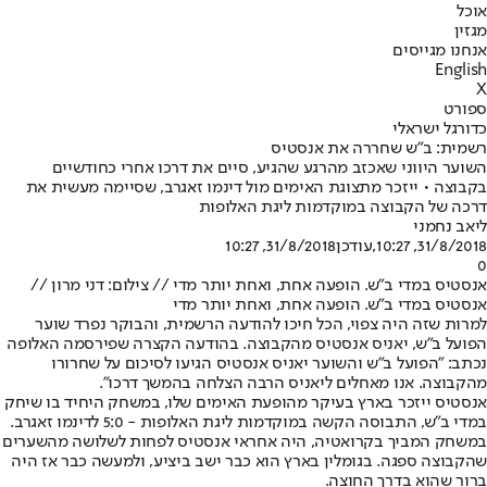
אוכל
מגזין
אנחנו מגייסים
English
X
ספורט
כדורגל ישראלי
רשמית: ב"ש שחררה את אנסטיס
השוער היווני שאכזב מהרגע שהגיע, סיים את דרכו אחרי כחודשיים
בקבוצה • ייזכר מתצוגת האימים מול דינמו זאגרב, שסיימה מעשית את
דרכה של הקבוצה במוקדמות ליגת האלופות
ליאב נחמני
31/8/2018, 10:27
,עודכן
31/8/2018, 10:27
0
אנסטיס במדי ב"ש. הופעה אחת, ואחת יותר מדי // צילום: דני מרון //
אנסטיס במדי ב"ש. הופעה אחת, ואחת יותר מדי
למרות שזה היה צפוי, הכל חיכו להודעה הרשמית, והבוקר נפרד שוער
הפועל ב"ש, יאניס אנסטיס מהקבוצה. בהודעה הקצרה שפירסמה האלופה
נכתב: "הפועל ב"ש והשוער יאניס אנסטיס הגיעו לסיכום על שחרורו
מהקבוצה. אנו מאחלים ליאניס הרבה הצלחה בהמשך דרכו".
אנסטיס ייזכר בארץ בעיקר מהופעת האימים שלו, במשחק היחיד בו שיחק
במדי ב"ש, התבוסה הקשה במוקדמות ליגת האלופות - 5:0 לדינמו זאגרב.
במשחק המביך בקרואטיה, היה אחראי אנסטיס לפחות לשלושה מהשערים
שהקבוצה ספגה. בגומלין בארץ הוא כבר ישב ביציע, ולמעשה כבר אז היה
ברור שהוא בדרך החוצה.