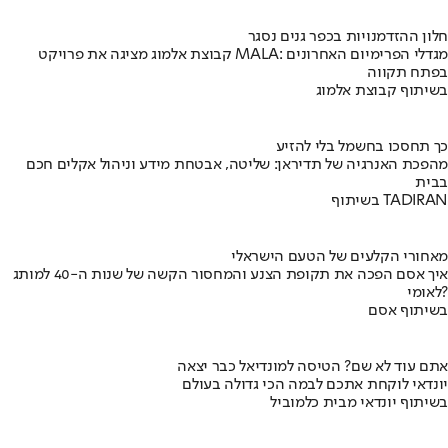
חלון ההזדמנויות בכפר גנים נסגר
קבוצת אלמוג מציגה את פרויקט MALA: מגדלי הפרימיום האחרונים
בפתח תקווה
בשיתוף קבוצת אלמוג
כך תחסכו בחשמל בלי להזיע
מהפכת האנרגיה של תדיראן: שליטה, אבטחת מידע וניהול אקלים חכם
בבית
בשיתוף TADIRAN
מאחורי הקלעים של הטעם הישראלי
איך אסם הפכה את תקופת הצנע והמחסור הקשה של שנות ה-40 למותג
לאומי?
בשיתוף אסם
אתם עוד לא שם? הטיסה למונדיאל כבר יצאה
יונדאי לוקחת אתכם לבמה הכי גדולה בעולם
בשיתוף יונדאי מבית כלמוביל