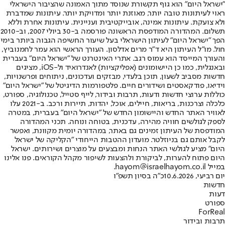
"ישראל היום" הוא גוף תקשורת שנוסד מתוך האמונה שהציבור הישראלי
ראוי לעיתונות טובה יותר, מאוזנת יותר ומדויקת יותר. עיתונות שמדברת
ולא צועקת. עיתונות אמינה, אובייקטיבית ועניינית. עיתונות אחרת וללא
תשלום. המהדורה המודפסת הראשונה פורסמה ב-30 ביולי 2007, וב-2010
הפך "ישראל היום" לעיתון הישראלי בעל שיעור החשיפה הגבוה ביותר בימי
חול. מו"ל העיתון היא ד"ר מרים אדלסון. העורך הראשי הוא עמר לחמנוביץ,
והעורך המייסד הוא עמוס רגב. אתרי האינטרנט של "ישראל היום" בעברית
ובאנגלית, כמו כן היישומונים (אפליקציות) לאנדרואיד ול-iOS, מציגים
חדשות מסביב לשעון, תוכן בלעדי, מבזקים ועדכונים, ניתוחים ופרשנויות,
וידיאו, פודקאסטים ושידורים חיים. פלטפורמות הדיגיטל של "ישראל היום"
כוללות ערוצי חדשות ודעות, תרבות ובידור, לייף סטייל, טכנולוגיה, ספורט,
כלכלה וצרכנות, בריאות, חיילים, אוכל, יהדות, תיירות ורכב. ב-2021 עלו
לאוויר האתר החדש והיישומון החדש של "ישראל היום" בעברית, במטרה
לספק לגולשים חוויה מהירה, עדכנית, בטוחה ונוחה. תכני המהדורה
המודפסת של העיתון זמינים גם באתר, במהדורה יומית מקוונת, ואפשר
לקבל אותם גם בניוזלטר. מועדון ההטבות הייחודי "הקליקה של ישראל
היום" מציע לגולשי האתר הנחות ומבצעים על מוצרים ושירותים. ישראל
היום פתוח להערות, לביקורת ולהצעות לשיפור מקהל הקוראים. פנו אלינו
במייל hayom@israelhayom.co.il.
יום רביעי, 10.6.2026
כ"ה בסיון תשפ"ו
חדשות
דעות
ספורט
ForReal
תרבות ובידור