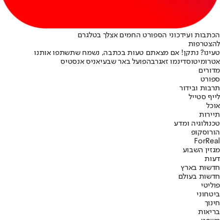
הכתבות ועידכוני הספורט החמים אצלך בטלגרם
להצטרפות
טעינו? נתקן! אם מצאתם טעות בכתבה, נשמח שתשתפו אותנו
אטרומיטוס
דינמו זאגרב
הפועל באר שבע
יאניס אנסטיס
מדורים
ספורט
תרבות ובידור
לייף סטייל
אוכל
תיירות
טכנולוגיה ומדע
הורוסקופ
ForReal
מגזין השבוע
דעות
חדשות בארץ
חדשות בעולם
פוליטי
ביטחוני
חינוך
בריאות