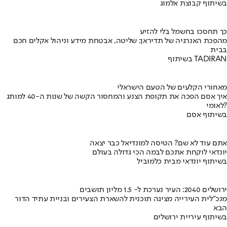
בשיתוף קבוצת אלמוג
כך תחסכו בחשמל בלי להזיע
מהפכת האנרגיה של תדיראן: שליטה, אבטחת מידע וניהול אקלים חכם
בבית
בשיתוף TADIRAN
מאחורי הקלעים של הטעם הישראלי
איך אסם הפכה את תקופת הצנע והמחסור הקשה של שנות ה-40 למותג
לאומי?
בשיתוף אסם
אתם עוד לא שם? הטיסה למונדיאל כבר יצאה
יונדאי לוקחת אתכם לבמה הכי גדולה בעולם
בשיתוף יונדאי מבית כלמוביל
ירושלים 2040: העיר נערכת ל- 1.5 מליון תושבים
מנכ"לית העירייה מציגה תוכנית להשארת הצעירים ובניית עתיד הדור
הבא
בשיתוף עיריית ירושלים