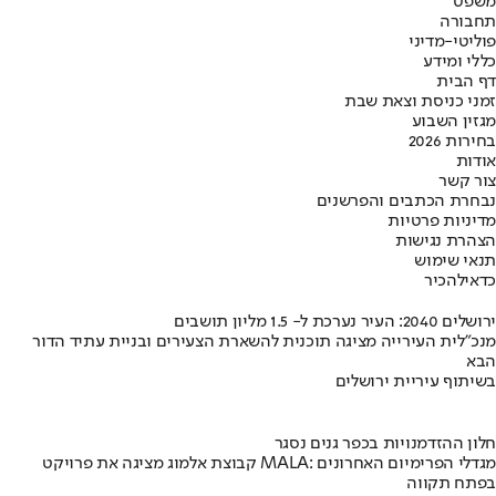
משפט
תחבורה
פוליטי-מדיני
כללי ומידע
דף הבית
זמני כניסת וצאת שבת
מגזין השבוע
בחירות 2026
אודות
צור קשר
נבחרת הכתבים והפרשנים
מדיניות פרטיות
הצהרת נגישות
תנאי שימוש
כדאי
להכיר
ירושלים 2040: העיר נערכת ל- 1.5 מליון תושבים
מנכ"לית העירייה מציגה תוכנית להשארת הצעירים ובניית עתיד הדור
הבא
בשיתוף עיריית ירושלים
חלון ההזדמנויות בכפר גנים נסגר
קבוצת אלמוג מציגה את פרויקט MALA: מגדלי הפרימיום האחרונים
בפתח תקווה