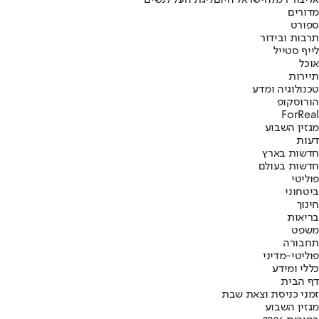
אליצור רמלה
ישראל היום
ליגת העל לנשים
מדורים
ספורט
תרבות ובידור
לייף סטייל
אוכל
תיירות
טכנולוגיה ומדע
הורוסקופ
ForReal
מגזין השבוע
דעות
חדשות בארץ
חדשות בעולם
פוליטי
ביטחוני
חינוך
בריאות
משפט
תחבורה
פוליטי-מדיני
כללי ומידע
דף הבית
זמני כניסת וצאת שבת
מגזין השבוע