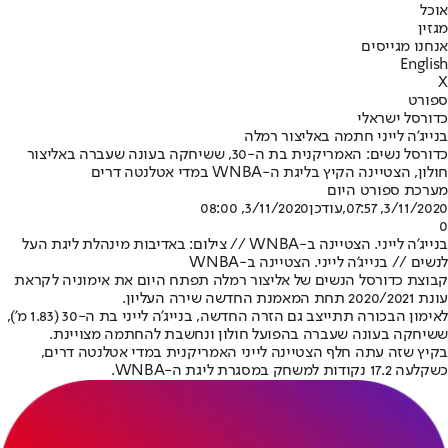
אוכל
מגזין
אנחנו מגייסים
English
X
ספורט
כדורסל ישראלי
בנייג'ה לייני חתמה באליצור רמלה
כדורסל נשים: האמריקנית בת ה-30, ששיחקה בעונה שעברה באליצור
חולון, הצטיינה הקיץ בליגת ה-WNBA במדי אטלנטה דרים
מערכת ספורט היום
3/11/2020, 07:57
,עודכן
3/11/2020, 08:00
0
בנייג'ה לייני. הצטיינה ב-WNBA // צילום: באדיבות מינהלת ליגת העל
לנשים // בנייג'ה לייני. הצטיינה ב-WNBA
קבוצת כדורסל הנשים של אליצור רמלה תפתח היום את אימוניה לקראת
עונת 2020/2021 תחת המאמנת החדשה שירה העליון.
לאימון הבכורה תתייצב גם הזרה החדשה, בנייג'ה לייני בת ה-30 (1.83 מ'),
ששיחקה בעונה שעברה בהפועל חולון ונחשבת להחתמה מצויינת.
בקיץ שזה עתה חלף הצטיינה לייני האמריקנית במדי אטלנטה דרים,
כשקלעה 17.2 נקודות למשחק במסגרת ליגת ה-WNBA.