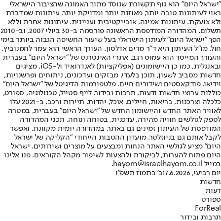
"ישראל היום" הוא גוף תקשורת שנוסד מתוך האמונה שהציבור הישראלי
ראוי לעיתונות טובה יותר, מאוזנת יותר ומדויקת יותר. עיתונות שמדברת
ולא צועקת. עיתונות אמינה, אובייקטיבית ועניינית. עיתונות אחרת וללא
תשלום. המהדורה המודפסת הראשונה פורסמה ב-30 ביולי 2007, וב-2010
הפך "ישראל היום" לעיתון הישראלי בעל שיעור החשיפה הגבוה ביותר בימי
חול. מו"ל העיתון היא ד"ר מרים אדלסון. העורך הראשי הוא עמר לחמנוביץ,
והעורך המייסד הוא עמוס רגב. אתרי האינטרנט של "ישראל היום" בעברית
ובאנגלית, כמו כן היישומונים (אפליקציות) לאנדרואיד ול-iOS, מציגים
חדשות מסביב לשעון, תוכן בלעדי, מבזקים ועדכונים, ניתוחים ופרשנויות,
וידיאו, פודקאסטים ושידורים חיים. פלטפורמות הדיגיטל של "ישראל היום"
כוללות ערוצי חדשות ודעות, תרבות ובידור, לייף סטייל, טכנולוגיה, ספורט,
כלכלה וצרכנות, בריאות, חיילים, אוכל, יהדות, תיירות ורכב. ב-2021 עלו
לאוויר האתר החדש והיישומון החדש של "ישראל היום" בעברית, במטרה
לספק לגולשים חוויה מהירה, עדכנית, בטוחה ונוחה. תכני המהדורה
המודפסת של העיתון זמינים גם באתר, במהדורה יומית מקוונת, ואפשר
לקבל אותם גם בניוזלטר. מועדון ההטבות הייחודי "הקליקה של ישראל
היום" מציע לגולשי האתר הנחות ומבצעים על מוצרים ושירותים. ישראל
היום פתוח להערות, לביקורת ולהצעות לשיפור מקהל הקוראים. פנו אלינו
במייל hayom@israelhayom.co.il.
יום רביעי, 17.6.2026
ב' בתמוז תשפ"ו
חדשות
דעות
ספורט
ForReal
תרבות ובידור