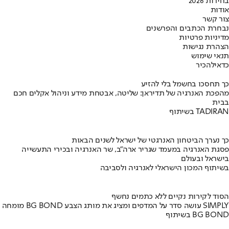
בחירות 2026
אודות
צור קשר
נבחרת הכתבים והפרשנים
מדיניות פרטיות
הצהרת נגישות
תנאי שימוש
כדאי
להכיר
כך תחסכו בחשמל בלי להזיע
מהפכת האנרגיה של תדיראן: שליטה, אבטחת מידע וניהול אקלים חכם
בבית
בשיתוף TADIRAN
כך נערך הביטחון האנרגטי של ישראל לשנים הבאות
פסגת האנרגיה במעמד שגריר ארה"ב, שר האנרגיה ובכירי התעשייה
בישראל ובעולם
בשיתוף המכון הישראלי לאנרגיה ולסביבה
הסוד לקירות נקיים ללא כתמים נחשף
מומחה BG BOND עושה סדר על המדפים ומציג את מותג הצבע SIMPLY
בשיתוף BG BOND