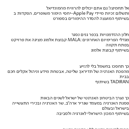
אל תחמיצו! גם אתם יכולים להרוויח מהמונדיאל
יחסי הימור משופרים, הפקדות ב-Apple Pay ותשלום זכיות מיידי
בשיתוף המועצה להסדר ההימורים בספורט
חלון ההזדמנויות בכפר גנים נסגר
קבוצת אלמוג מציגה את פרויקט MALA: מגדלי הפרימיום האחרונים
בפתח תקווה
בשיתוף קבוצת אלמוג
כך תחסכו בחשמל בלי להזיע
מהפכת האנרגיה של תדיראן: שליטה, אבטחת מידע וניהול אקלים חכם
בבית
בשיתוף TADIRAN
כך נערך הביטחון האנרגטי של ישראל לשנים הבאות
פסגת האנרגיה במעמד שגריר ארה"ב, שר האנרגיה ובכירי התעשייה
בישראל ובעולם
בשיתוף המכון הישראלי לאנרגיה ולסביבה