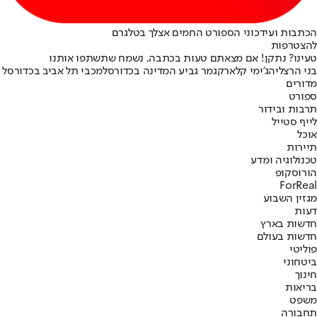
הכתבות ועידכוני הספורט החמים אצלך בטלגרם
להצטרפות
טעינו? נתקן! אם מצאתם טעות בכתבה, נשמח שתשתפו אותנו
בני הרצליה
ג'ימי קלארק
גמר גביע המדינה בכדורסל
מכבי תל אביב בכדורסל
מדורים
ספורט
תרבות ובידור
לייף סטייל
אוכל
תיירות
טכנולוגיה ומדע
הורוסקופ
ForReal
מגזין השבוע
דעות
חדשות בארץ
חדשות בעולם
פוליטי
ביטחוני
חינוך
בריאות
משפט
תחבורה