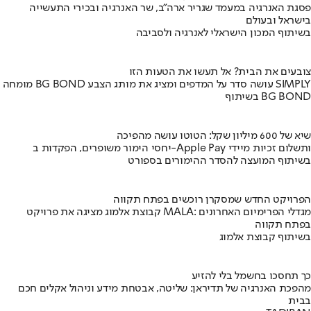
פסגת האנרגיה במעמד שגריר ארה"ב, שר האנרגיה ובכירי התעשייה
בישראל ובעולם
בשיתוף המכון הישראלי לאנרגיה ולסביבה
צובעים את הבית? אל תעשו את הטעות הזו
מומחה BG BOND עושה סדר על המדפים ומציג את מותג הצבע SIMPLY
בשיתוף BG BOND
שיא של 600 מיליון שקל: הטוטו עושה מהפיכה
יחסי הימור משופרים, הפקדות ב-Apple Pay ותשלום זכיות מיידי
בשיתוף המועצה להסדר ההימורים בספורט
הפרויקט החדש שמסקרן רוכשים בפתח תקווה
קבוצת אלמוג מציגה את פרויקט MALA: מגדלי הפרימיום האחרונים
בפתח תקווה
בשיתוף קבוצת אלמוג
כך תחסכו בחשמל בלי להזיע
מהפכת האנרגיה של תדיראן: שליטה, אבטחת מידע וניהול אקלים חכם
בבית