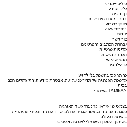
פוליטי-מדיני
כללי ומידע
דף הבית
זמני כניסת וצאת שבת
מגזין השבוע
בחירות 2026
אודות
צור קשר
נבחרת הכתבים והפרשנים
מדיניות פרטיות
הצהרת נגישות
תנאי שימוש
כדאי
להכיר
כך תחסכו בחשמל בלי להזיע
מהפכת האנרגיה של תדיראן: שליטה, אבטחת מידע וניהול אקלים חכם
בבית
בשיתוף TADIRAN
בצל איומי איראן: כך נערך משק האנרגיה
פסגת האנרגיה במעמד שגריר ארה"ב, שר האנרגיה ובכירי התעשייה
בישראל ובעולם
בשיתוף המכון הישראלי לאנרגיה ולסביבה