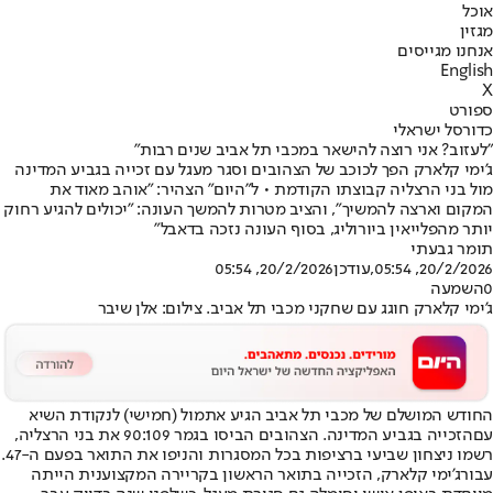
אוכל
מגזין
אנחנו מגייסים
English
X
ספורט
כדורסל ישראלי
"לעזוב? אני רוצה להישאר במכבי תל אביב שנים רבות"
ג'ימי קלארק הפך לכוכב של הצהובים וסגר מעגל עם זכייה בגביע המדינה
מול בני הרצליה קבוצתו הקודמת • ל"היום" הצהיר: "אוהב מאוד את
המקום וארצה להמשיך", והציב מטרות להמשך העונה: "יכולים להגיע רחוק
יותר מהפלייאין ביורוליג, בסוף העונה נזכה בדאבל"
תומר גבעתי
20/2/2026, 05:54
,עודכן
20/2/2026, 05:54
0
השמעה
ג'ימי קלארק חוגג עם שחקני מכבי תל אביב. צילום: אלן שיבר
החודש המושלם של מכבי תל אביב הגיע אתמול (חמישי) לנקודת השיא
עם
הזכייה בגביע המדינה
. הצהובים הביסו בגמר 90:109 את בני הרצליה,
רשמו ניצחון שביעי ברציפות בכל המסגרות והניפו את התואר בפעם ה-47.
עבור
ג'ימי קלארק
, הזכייה בתואר הראשון בקריירה המקצוענית הייתה