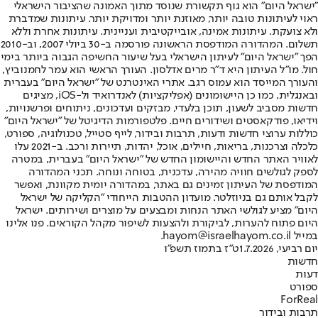
"ישראל היום" הוא גוף תקשורת שנוסד מתוך האמונה שהציבור הישראלי
ראוי לעיתונות טובה יותר, מאוזנת יותר ומדויקת יותר. עיתונות שמדברת
ולא צועקת. עיתונות אמינה, אובייקטיבית ועניינית. עיתונות אחרת וללא
תשלום. המהדורה המודפסת הראשונה פורסמה ב-30 ביולי 2007, וב-2010
הפך "ישראל היום" לעיתון הישראלי בעל שיעור החשיפה הגבוה ביותר בימי
חול. מו"ל העיתון היא ד"ר מרים אדלסון. העורך הראשי הוא עמר לחמנוביץ,
והעורך המייסד הוא עמוס רגב. אתרי האינטרנט של "ישראל היום" בעברית
ובאנגלית, כמו כן היישומונים (אפליקציות) לאנדרואיד ול-iOS, מציגים
חדשות מסביב לשעון, תוכן בלעדי, מבזקים ועדכונים, ניתוחים ופרשנויות,
וידיאו, פודקאסטים ושידורים חיים. פלטפורמות הדיגיטל של "ישראל היום"
כוללות ערוצי חדשות ודעות, תרבות ובידור, לייף סטייל, טכנולוגיה, ספורט,
כלכלה וצרכנות, בריאות, חיילים, אוכל, יהדות, תיירות ורכב. ב-2021 עלו
לאוויר האתר החדש והיישומון החדש של "ישראל היום" בעברית, במטרה
לספק לגולשים חוויה מהירה, עדכנית, בטוחה ונוחה. תכני המהדורה
המודפסת של העיתון זמינים גם באתר, במהדורה יומית מקוונת, ואפשר
לקבל אותם גם בניוזלטר. מועדון ההטבות הייחודי "הקליקה של ישראל
היום" מציע לגולשי האתר הנחות ומבצעים על מוצרים ושירותים. ישראל
היום פתוח להערות, לביקורת ולהצעות לשיפור מקהל הקוראים. פנו אלינו
במייל hayom@israelhayom.co.il.
יום רביעי, 1.7.2026
ט"ז בתמוז תשפ"ו
חדשות
דעות
ספורט
ForReal
תרבות ובידור