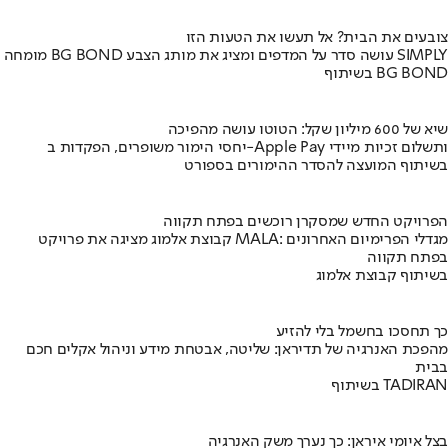
צובעים את הבית? אל תעשו את הטעות הזו
מומחה BG BOND עושה סדר על המדפים ומציג את מותג הצבע SIMPLY
בשיתוף BG BOND
שיא של 600 מיליון שקל: הטוטו עושה מהפיכה
יחסי הימור משופרים, הפקדות ב-Apple Pay ותשלום זכיות מיידי
בשיתוף המועצה להסדר ההימורים בספורט
הפרויקט החדש שמסקרן רוכשים בפתח תקווה
קבוצת אלמוג מציגה את פרויקט MALA: מגדלי הפרימיום האחרונים
בפתח תקווה
בשיתוף קבוצת אלמוג
כך תחסכו בחשמל בלי להזיע
מהפכת האנרגיה של תדיראן: שליטה, אבטחת מידע וניהול אקלים חכם
בבית
בשיתוף TADIRAN
בצל איומי איראן: כך נערך משק האנרגיה