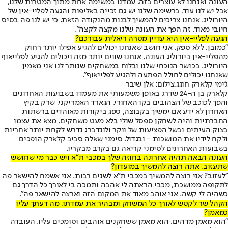
העונה ואנחנו לא עוצרים בזה. עמדנו במשימה אחת מתוך המטרות שלנו,
אבל יש לנו עוד. ברשימה שלנו יש גם זכייה באליפות והגעה לפליי-אין של
היורוליג. אנחנו צריכים להמשיך לבנות מהנקודה הזאת, כי יש לנו פה בסיס
חיובי מאוד, זה הפך את העונה שלנו מקצה לקצה".
הגעה לפליי-אין היא עדיין מטרה ריאלית עבורכם?
"כמובן, ללא ספק. אני חושב שאנחנו יכולים להגיע אפילו יותר רחוק
מהפליי-אין ביורוליג העונה, אנחנו שווים יותר מזה ויכולים להגיע לפלייאוף
היורוליג. בכושר הנוכחי שלנו ובלוח במשחקים שנותר לנו אני מאמין
שאנחנו יכולים לחולל הפתעה ולהגיע לפלייאוף".
ג'ימי קלארק חוגג,צילום: אלן שיבר
קלארק בן ה-24 שדרג באופן משמעותי את מעמדו בשבועות האחרונים
והפך לכוכב של הצהובים בקו האחורי. הגארד האמריקני, שרק בקיץ
האחרון לא ידע אם ימשיך בקבוצה, ספג ביקורות מאוהדים ברשתות
החברתיות והיה לשחקן ספסל שולי בלא מעט משחקים, מצא את עצמו
בצוק העיתים ובשל הפציעות של ווקר ולונדברג נדרש לקחת יותר אחריות
ולקח לידיו את המושכות - ובגדול. סימני שאלה סביב קלארק הופכים
בשבועות האחרונים לסימני קריאה גם בקרב מבקריו.
העונה הבאה תהיה אחרונה בחוזה שלך במכבי ת"א ויש כבר מי שחושש
שתעזוב, אתה רוצה להמשיך במועדון?
"לעזוב? אני רוצה להמשיך במכבי ת"א לשנים רבות. אני אשמח להישאר פה
לתקופה ממושכת, מכבי הראתה לי אהבה ותמכה בי לאורך כל הדרך גם
כשהיה לי קשה. אני אוהב מאוד את המקום הזה וארצה להישאר פה".
הקהל שר לקטש לאורך כל המשחק ומבהיר את עמדתו, מה דעתך עליו
כמאמן?
"הוא מאמן מדהים, הוא מאמן ששחקנים אוהבים וסומכים עליו. העובדה