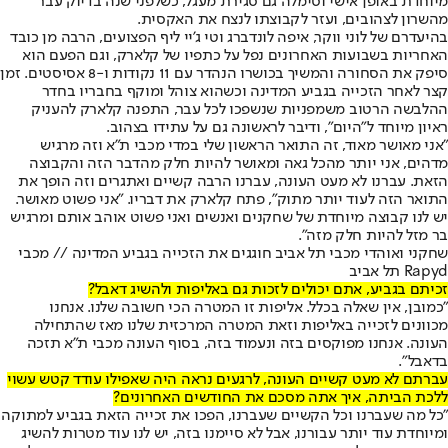
מיוחדת באופן אישי וסימלה גם סגירת מעגל, כשלפני שנה בדיוק עבר
מהשרון לצהובים, ועזר לקבוצתו לנצח את האקסית.
בהיעדרם של לוני ווקר, איפה לונדברג וטי ג'יי ליף הפצועים, הרבה מן כובד
האחריות בשבועות האחרונים נפל על כתפיו של קלארק, וגם הפעם הוא
סיפק את הסחורה והמשיך בכושרו הנהדר עם 11 נקודות ו-8 אסיסטים. זמן
קצר לאחר הזכייה בגביע המדינה וכשהוא צוהל ומוקף בחבריו בחדר
ההלבשה הרטוב משמפניות שנשפכו לכל עבר, התפנה קלארק להעניק
ראיון מיוחד ל"היום", ודיבר לראשונה גם על עתידו בצהוב.
"אני מאושר מאוד, זה התואר הראשון שלי במדי מכבי ת"א וזה מרגיש
מדהים, אני יותר מהכל גאה ומאושר להיות חלק מהדבר הזה והקבוצה
הזאת. עברנו לא מעט העונה, עברנו הרבה קשיים ואתגרים וזה הופך את
התואר הזה לעוד יותר מתוק", פתח קלארק את דבריו. "אני פשוט מאושר.
יש לנו קבוצה מיוחדת של שחקנים ואנשים ואני פשוט אוהב אותם ומרגיש
בר מזל להיות חלק מזה".
שחקני ואוהדי מכבי תל אביב חוגגים את הזכייה בגביע המדינה // מכבי
Rapyd תל אביב
זכיתם בגביע, אתם יכולים לזכות גם באליפות ולהשיג דאבל?
"כמובן, אין שאלה בכלל. אליפות זו המטרה הכי חשובה שלנו. אנחנו
מכוונים לזכייה באליפות וזאת המטרה המרכזית שלנו מאז שהתחילה
העונה. אנחנו מפוקסים בזה ונעמוד בזה, בסוף העונה מכבי ת"א תזכה
בדאבל".
עברתם לא מעט קשיים העונה, לרגעים נראה היה שאפילו עודד קטש עשוי
ללכת הביתה, איך אתה מסכם את החודשים האחרונים?
"כל מה שעברנו וכל הקשיים שעברנו, הפכו את זכייה הזאת בגביע למתוקה
ומיוחדת עוד יותר עבורנו, אבל לא סיימנו בזה, יש לנו עוד מטרות להשיג