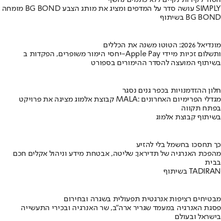
מומחה BG BOND עושה סדר על המדפים ומציג את מותג הצבע SIMPLY
בשיתוף BG BOND
מונדיאל 2026: הטוטו משנה את הכללים
יחסי הימור משופרים, הפקדות ב-Apple Pay ותשלום זכיות מיידי
בשיתוף המועצה להסדר ההימורים בספורט
חלון ההזדמנויות בכפר גנים נסגר
קבוצת אלמוג מציגה את פרויקט MALA: מגדלי הפרימיום האחרונים
בפתח תקווה
בשיתוף קבוצת אלמוג
כך תחסכו בחשמל בלי להזיע
מהפכת האנרגיה של תדיראן: שליטה, אבטחת מידע וניהול אקלים חכם
בבית
בשיתוף TADIRAN
מבטיחים רציפות אנרגטית תפעולית בשגרה ובחירום
פסגת האנרגיה במעמד שגריר ארה"ב, שר האנרגיה ובכירי התעשייה
בישראל ובעולם