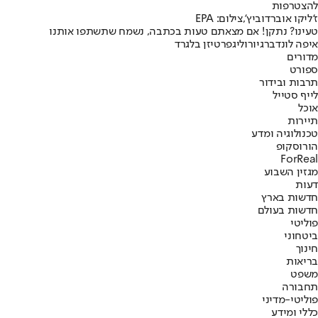
להצטרפות
ז'ליקו אוברדוביץ',צילום: EPA
טעינו? נתקן! אם מצאתם טעות בכתבה, נשמח שתשתפו אותנו
איפה לונדברג
יורוליג
פרטיזן בלגרד
מדורים
ספורט
תרבות ובידור
לייף סטייל
אוכל
תיירות
טכנולוגיה ומדע
הורוסקופ
ForReal
מגזין השבוע
דעות
חדשות בארץ
חדשות בעולם
פוליטי
ביטחוני
חינוך
בריאות
משפט
תחבורה
פוליטי-מדיני
כללי ומידע