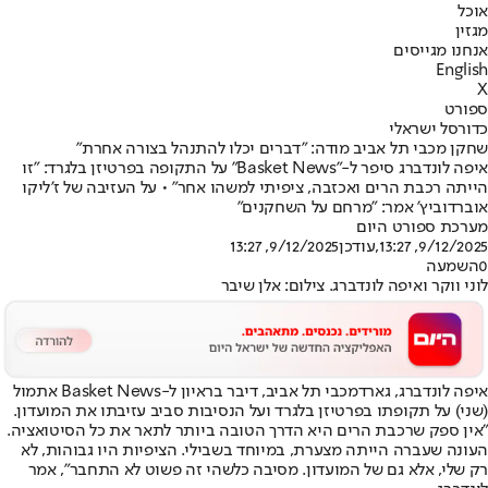
אוכל
מגזין
אנחנו מגייסים
English
X
ספורט
כדורסל ישראלי
שחקן מכבי תל אביב מודה: "דברים יכלו להתנהל בצורה אחרת"
איפה לונדברג סיפר ל-"Basket News" על התקופה בפרטיזן בלגרד: "זו
הייתה רכבת הרים ואכזבה, ציפיתי למשהו אחר" • על העזיבה של ז'ליקו
אוברדוביץ' אמר: "מרחם על השחקנים"
מערכת ספורט היום
9/12/2025, 13:27
,עודכן
9/12/2025, 13:27
0
השמעה
לוני ווקר ואיפה לונדברג. צילום: אלן שיבר
איפה לונדברג, גארד
מכבי תל אביב
, דיבר בראיון ל-Basket News אתמול
(שני) על תקופתו בפרטיזן בלגרד ועל הנסיבות סביב עזיבתו את המועדון.
"אין ספק שרכבת הרים היא הדרך הטובה ביותר לתאר את כל הסיטואציה.
העונה שעברה הייתה מצערת, במיוחד בשבילי. הציפיות היו גבוהות, לא
רק שלי, אלא גם של המועדון. מסיבה כלשהי זה פשוט לא התחבר", אמר