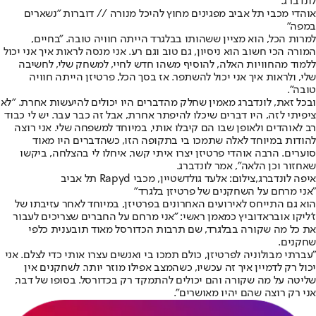
לונדברג.
אוהדי מכבי תל אביב מפגינים מחוץ להיכל מנורה // דוברות ״נשארים
במפה״
למרות הכל, הוא מציין ששהותו בבלגרד הייתה חוויה טובה. "בחיים,
המורה הכי חשוב הוא ניסיון, גם טוב וגם רע. אני מנסה לראות איך אני יכול
ללמוד מהחוויות האלה, להוסיף משהו חדש לחיי, למשחק שלי, לחשיבה
שלי, ולראות איך אני יכול להשתפר. אז בסך הכל, פרטיזן הייתה חוויה
טובה".
ובכל זאת, לונדברג מאמין שחלק מהדברים היו יכולים להיעשות אחרת. "לא
ציפיתי לזה, היו דברים שיכלו להיפתר אחרת, אבל זה כבר עבר. יש לי כבוד
רב לאוהדים ולאופן שבו הם קיבלו אותי, במיוחד למשפחה שלי. אני רוצה
להודות במיוחד לאלה שתמכו בי בתקופה הזו, כשהדברים היו מאוד
סוערים. הרבה אוהדי פרטיזן יצרו איתי קשר, איחלו לי בהצלחה, ביקשו
שאחזור וכן הלאה", אמר לונדברג.
איפה לונדברג,צילום: אלעד גולדשטיין, מכבי Rapyd תל אביב
"אני מרחם על השחקנים של פרטיזן בלגרד"
הוא גם התייחס לאירועים האחרונים בפרטיזן, במיוחד לאחר עזיבתו של
ז'ליקו אובראדוביץ כמאמן ראשי: "אני מרחם על החברים שצריכים לעבור
את כל מה שקורה בבלגרד, שם תרבות הכדורסל מאוד תובענית כלפי
שחקנים.
"עברתי מבולוניה לפרטיזן, כולם תמכו בי ואנשים עצרו אותי כדי לצלם. אני
יכול רק לדמיין איך זה עכשיו, כשהמצב אפילו מוזר יותר. לשחקנים אין
שליטה על מה שקורה והם יכולים להתמקד רק בכדורסל. בסופו של דבר,
אני רק רוצה שהם יהיו מאושרים".