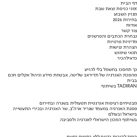
דף הבית
זמני כניסת וצאת שבת
מגזין השבוע
בחירות 2026
אודות
צור קשר
נבחרת הכתבים והפרשנים
מדיניות פרטיות
הצהרת נגישות
תנאי שימוש
כדאי
להכיר
כך תחסכו בחשמל בלי להזיע
מהפכת האנרגיה של תדיראן: שליטה, אבטחת מידע וניהול אקלים חכם
בבית
בשיתוף TADIRAN
מבטיחים רציפות אנרגטית תפעולית בשגרה ובחירום
פסגת האנרגיה במעמד שגריר ארה"ב, שר האנרגיה ובכירי התעשייה
בישראל ובעולם
בשיתוף המכון הישראלי לאנרגיה ולסביבה
הסוד לקירות נקיים ללא כתמים נחשף