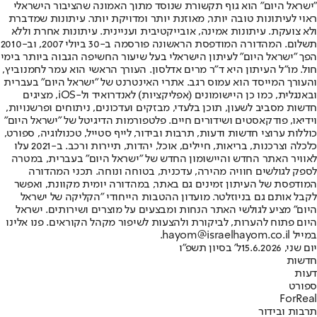
"ישראל היום" הוא גוף תקשורת שנוסד מתוך האמונה שהציבור הישראלי
ראוי לעיתונות טובה יותר, מאוזנת יותר ומדויקת יותר. עיתונות שמדברת
ולא צועקת. עיתונות אמינה, אובייקטיבית ועניינית. עיתונות אחרת וללא
תשלום. המהדורה המודפסת הראשונה פורסמה ב-30 ביולי 2007, וב-2010
הפך "ישראל היום" לעיתון הישראלי בעל שיעור החשיפה הגבוה ביותר בימי
חול. מו"ל העיתון היא ד"ר מרים אדלסון. העורך הראשי הוא עמר לחמנוביץ,
והעורך המייסד הוא עמוס רגב. אתרי האינטרנט של "ישראל היום" בעברית
ובאנגלית, כמו כן היישומונים (אפליקציות) לאנדרואיד ול-iOS, מציגים
חדשות מסביב לשעון, תוכן בלעדי, מבזקים ועדכונים, ניתוחים ופרשנויות,
וידיאו, פודקאסטים ושידורים חיים. פלטפורמות הדיגיטל של "ישראל היום"
כוללות ערוצי חדשות ודעות, תרבות ובידור, לייף סטייל, טכנולוגיה, ספורט,
כלכלה וצרכנות, בריאות, חיילים, אוכל, יהדות, תיירות ורכב. ב-2021 עלו
לאוויר האתר החדש והיישומון החדש של "ישראל היום" בעברית, במטרה
לספק לגולשים חוויה מהירה, עדכנית, בטוחה ונוחה. תכני המהדורה
המודפסת של העיתון זמינים גם באתר, במהדורה יומית מקוונת, ואפשר
לקבל אותם גם בניוזלטר. מועדון ההטבות הייחודי "הקליקה של ישראל
היום" מציע לגולשי האתר הנחות ומבצעים על מוצרים ושירותים. ישראל
היום פתוח להערות, לביקורת ולהצעות לשיפור מקהל הקוראים. פנו אלינו
במייל hayom@israelhayom.co.il.
יום שני, 15.6.2026
ל' בסיון תשפ"ו
חדשות
דעות
ספורט
ForReal
תרבות ובידור