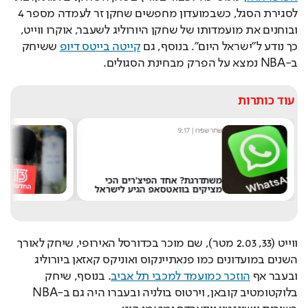
לסגירת הסגל, כשבמועדון מחפשים שחקן זר לעמדה מספר 4 
ובוחנים את מועמדותו של שחקן היורוליג לשעבר, אוקרו ווייט, 
כך נודע ל"ישראל היום". בנוסף, גם 
קייטה בייטס דיופ
 ששיחק 
ב-NBA נמצא על הפרק מבחינת הסגולים.
עוד כותרות
שחר שפירו
|
9:17
מ
משתדרגת? אחד הפיצ'רים הכי
מציקים בוואטסאפ הגיע לישראל
א
ווייט (33, 2.03 מטר), שם מוכר בכדורסל האירופי, שיחק לאורך 
השנים במועדונים כמו פנאתיינקוס ואוניקס קאזאן ביורוליג 
ובעבר אף 
הוזכר כמועמד למכבי תל אביב
. בנוסף, שיחק 
בלוקטומטיב קובאן, וירטוס בולניה ובעברו היה גם ב-NBA 