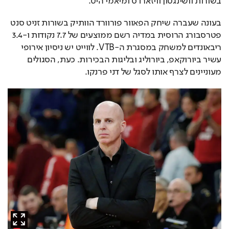
בשורות וושינגטון וויזארדס ומיאמי היט.
בעונה שעברה שיחק הפאוור פורוורד הוותיק בשורות זניט סנט 
פטרסבורג הרוסית במדיה רשם ממוצעים של 7.7 נקודות ו-3.4 
ריבאונדים למשחק במסגרת ה-VTB. לווייט יש ניסיון אירופי 
עשיר ביורוקאפ, ביורוליג ובליגות הבכירות. כעת, הסגולים 
מעוניינים לצרף אותו לסגל של דני פרנקו.