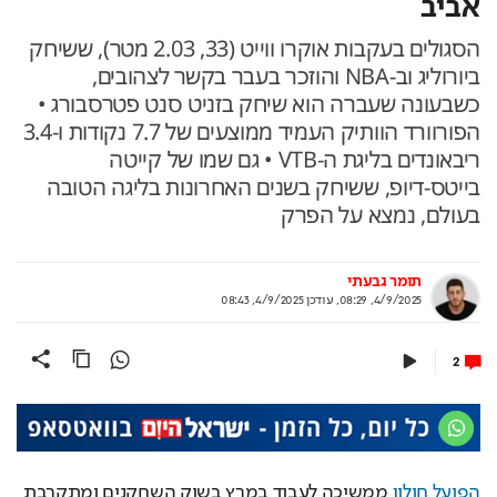
אביב
הסגולים בעקבות אוקרו ווייט (33, 2.03 מטר), ששיחק
ביורוליג וב-NBA והוזכר בעבר בקשר לצהובים,
כשבעונה שעברה הוא שיחק בזניט סנט פטרסבורג •
הפורוורד הוותיק העמיד ממוצעים של 7.7 נקודות ו-3.4
ריבאונדים בליגת ה-VTB • גם שמו של קייטה
בייטס-דיופ, ששיחק בשנים האחרונות בליגה הטובה
בעולם, נמצא על הפרק
תומר גבעתי
4/9/2025, 08:29
,
עודכן
4/9/2025, 08:43
2
הפועל חולון
 ממשיכה לעבוד במרץ בשוק השחקנים ומתקרבת 