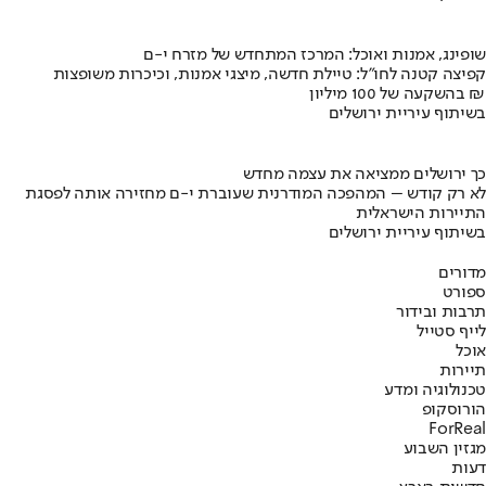
שופינג, אמנות ואוכל: המרכז המתחדש של מזרח י-ם
קפיצה קטנה לחו"ל: טיילת חדשה, מיצגי אמנות, וכיכרות משופצות
בהשקעה של 100 מיליון ₪
בשיתוף עיריית ירושלים
כך ירושלים ממציאה את עצמה מחדש
לא רק קודש – המהפכה המודרנית שעוברת י-ם מחזירה אותה לפסגת
התיירות הישראלית
בשיתוף עיריית ירושלים
מדורים
ספורט
תרבות ובידור
לייף סטייל
אוכל
תיירות
טכנולוגיה ומדע
הורוסקופ
ForReal
מגזין השבוע
דעות