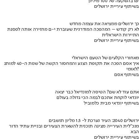
בהשקעה של 100 מיליון ₪
בשיתוף עיריית ירושלים
כך ירושלים ממציאה את עצמה מחדש
לא רק קודש – המהפכה המודרנית שעוברת י-ם מחזירה אותה לפסגת
התיירות הישראלית
בשיתוף עיריית ירושלים
מאחורי הקלעים של הטעם הישראלי
איך אסם הפכה את תקופת הצנע והמחסור הקשה של שנות ה-40 למותג
לאומי?
בשיתוף אסם
אתם עוד לא שם? הטיסה למונדיאל כבר יצאה
יונדאי לוקחת אתכם לבמה הכי גדולה בעולם
בשיתוף יונדאי מבית כלמוביל
ירושלים 2040: העיר נערכת ל- 1.5 מליון תושבים
מנכ"לית העירייה מציגה תוכנית להשארת הצעירים ובניית עתיד הדור
הבא
בשיתוף עיריית ירושלים