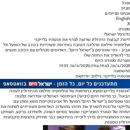
אוכל
מגזין
אנחנו מגייסים
English
X
ספורט
כדורסל ישראלי
דיווח: קבוצת היורוליג שרוצה לצרף את אנטוניו בלייקני
אולימפיה מילאנו מהליגה הטובה באירופה מעוניינת בכוכב של הפועל תל
אביב • כפי שפורסם ב"ישראל היום", האדומים מנהלים עם הכוכב מגעים
כדי להאריך את החוזה שלו
מערכת ספורט היום
16/4/2025, 19:43
,עודכן
16/4/2025, 19:53
0
השמעה
אנטוניו בלייקני. צילום: יורוקאפ
"
אנטוניו בלייקני
נמצא ברשימות של אולימפיה מילאנו מהיורוליג לעונה
הבאה", כך מדווח היום (רביעי) העיתונאי האיטלקי אנדראה קלצוני.
כפי שפורסם ב"ישראל היום"
,
הפועל תל אביב
מקיימת משא ומתן עם
בלייקני על מנת להאריך את חוזהו במועדון. האדומים מעוניינים לפתוח את
החוזה של הגארד האמריקני, שנגמר בסיום העונה, ולשדרגו. ברקע, השחקן
שהיה מהמצטיינים בדרך לזכייה ביורוקאפ כבר מחזיק בהצעות מקבוצות
יורוליג נוספות.