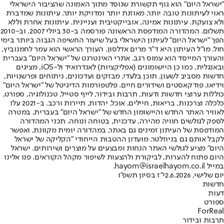
"ישראל היום" הוא גוף תקשורת שנוסד מתוך האמונה שהציבור הישראלי
ראוי לעיתונות טובה יותר, מאוזנת יותר ומדויקת יותר. עיתונות שמדברת
ולא צועקת. עיתונות אמינה, אובייקטיבית ועניינית. עיתונות אחרת וללא
תשלום. המהדורה המודפסת הראשונה פורסמה ב-30 ביולי 2007, וב-2010
הפך "ישראל היום" לעיתון הישראלי בעל שיעור החשיפה הגבוה ביותר בימי
חול. מו"ל העיתון היא ד"ר מרים אדלסון. העורך הראשי הוא עמר לחמנוביץ,
והעורך המייסד הוא עמוס רגב. אתרי האינטרנט של "ישראל היום" בעברית
ובאנגלית, כמו כן היישומונים (אפליקציות) לאנדרואיד ול-iOS, מציגים
חדשות מסביב לשעון, תוכן בלעדי, מבזקים ועדכונים, ניתוחים ופרשנויות,
וידיאו, פודקאסטים ושידורים חיים. פלטפורמות הדיגיטל של "ישראל היום"
כוללות ערוצי חדשות ודעות, תרבות ובידור, לייף סטייל, טכנולוגיה, ספורט,
כלכלה וצרכנות, בריאות, חיילים, אוכל, יהדות, תיירות ורכב. ב-2021 עלו
לאוויר האתר החדש והיישומון החדש של "ישראל היום" בעברית, במטרה
לספק לגולשים חוויה מהירה, עדכנית, בטוחה ונוחה. תכני המהדורה
המודפסת של העיתון זמינים גם באתר, במהדורה יומית מקוונת, ואפשר
לקבל אותם גם בניוזלטר. מועדון ההטבות הייחודי "הקליקה של ישראל
היום" מציע לגולשי האתר הנחות ומבצעים על מוצרים ושירותים. ישראל
היום פתוח להערות, לביקורת ולהצעות לשיפור מקהל הקוראים. פנו אלינו
במייל hayom@israelhayom.co.il.
יום שלישי, 2.6.2026
י"ז בסיון תשפ"ו
חדשות
דעות
ספורט
ForReal
תרבות ובידור