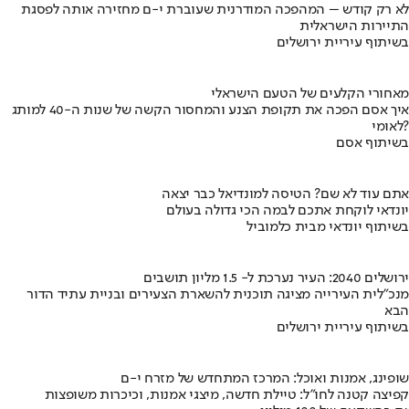
לא רק קודש – המהפכה המודרנית שעוברת י-ם מחזירה אותה לפסגת
התיירות הישראלית
בשיתוף עיריית ירושלים
מאחורי הקלעים של הטעם הישראלי
איך אסם הפכה את תקופת הצנע והמחסור הקשה של שנות ה-40 למותג
לאומי?
בשיתוף אסם
אתם עוד לא שם? הטיסה למונדיאל כבר יצאה
יונדאי לוקחת אתכם לבמה הכי גדולה בעולם
בשיתוף יונדאי מבית כלמוביל
ירושלים 2040: העיר נערכת ל- 1.5 מליון תושבים
מנכ"לית העירייה מציגה תוכנית להשארת הצעירים ובניית עתיד הדור
הבא
בשיתוף עיריית ירושלים
שופינג, אמנות ואוכל: המרכז המתחדש של מזרח י-ם
קפיצה קטנה לחו"ל: טיילת חדשה, מיצגי אמנות, וכיכרות משופצות