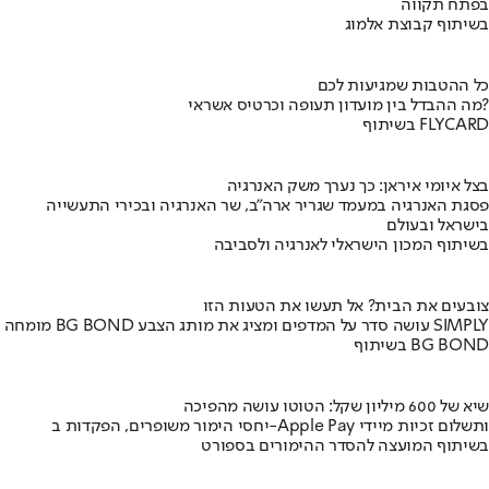
בפתח תקווה
בשיתוף קבוצת אלמוג
כל ההטבות שמגיעות לכם
מה ההבדל בין מועדון תעופה וכרטיס אשראי?
בשיתוף FLYCARD
בצל איומי איראן: כך נערך משק האנרגיה
פסגת האנרגיה במעמד שגריר ארה"ב, שר האנרגיה ובכירי התעשייה
בישראל ובעולם
בשיתוף המכון הישראלי לאנרגיה ולסביבה
צובעים את הבית? אל תעשו את הטעות הזו
מומחה BG BOND עושה סדר על המדפים ומציג את מותג הצבע SIMPLY
בשיתוף BG BOND
שיא של 600 מיליון שקל: הטוטו עושה מהפיכה
יחסי הימור משופרים, הפקדות ב-Apple Pay ותשלום זכיות מיידי
בשיתוף המועצה להסדר ההימורים בספורט