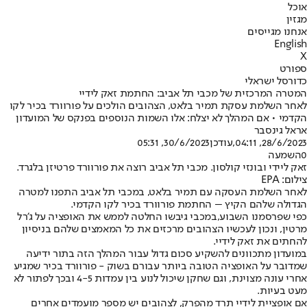
אוכל
מגזין
אנחנו מגייסים
English
X
ספורט
כדורסל ישראלי
המטרה המרכזית של מכבי תל אביב: החתמת זאק לידיי
לאחר השלמת עסקת תמיר בלאט, הצהובים הולכים על פורוורד בכיר לקו
הקדמי • אם המהלך לא יצלח: אלו השמות הנוספים בפנקס של המועדון
אראל גינסבר
28/6/2023, 04:11
,עודכן
30/6/2023, 05:31
0
השמעה
זאק ליידי ובונזי קולסון. מכבי תל אביב רוצה את פורוורד פרטיזן בלגרד.
צילום: EPA
לאחר השלמת העסקה עם תמיר בלאט, במכבי תל אביב התפנו למטרה
הגדולה שלהם הקיץ – החתמת פורוורד בכיר לקו הקדמי.
כפי שפרסמנו השבוע,
במכבי גיבשו החלטה לממש את האופציה על ג'רל
מרטין, ונכון לעכשיו הצהובים מרכזים את כל המאמצים שלהם בניסיון
להחתים את זאק לידיי.
במועדון מתכוונים להשקיע סכום גדול עבור המהלך הזה בתור ידיעה
שמדובר על האופציה הטובה ביותר עבורם בשוק - פורוורד בכיר שמגיע
אחרי עונה מצוינת, וגם שחקן שיכול לנוע בין עמדות 4-5 ובכך לפתור לא
מעט בעיות.
אם אופציית לידיי תרד מהפרק, לצהובים יש מספר מועמדים אחרים