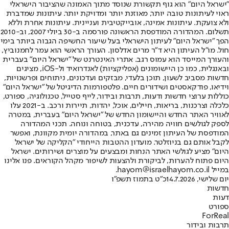
"ישראל היום" הוא גוף תקשורת שנוסד מתוך האמונה שהציבור הישראלי
ראוי לעיתונות טובה יותר, מאוזנת יותר ומדויקת יותר. עיתונות שמדברת
ולא צועקת. עיתונות אמינה, אובייקטיבית ועניינית. עיתונות אחרת וללא
תשלום. המהדורה המודפסת הראשונה פורסמה ב-30 ביולי 2007, וב-2010
הפך "ישראל היום" לעיתון הישראלי בעל שיעור החשיפה הגבוה ביותר בימי
חול. מו"ל העיתון היא ד"ר מרים אדלסון. העורך הראשי הוא עמר לחמנוביץ,
והעורך המייסד הוא עמוס רגב. אתרי האינטרנט של "ישראל היום" בעברית
ובאנגלית, כמו כן היישומונים (אפליקציות) לאנדרואיד ול-iOS, מציגים
חדשות מסביב לשעון, תוכן בלעדי, מבזקים ועדכונים, ניתוחים ופרשנויות,
וידיאו, פודקאסטים ושידורים חיים. פלטפורמות הדיגיטל של "ישראל היום"
כוללות ערוצי חדשות ודעות, תרבות ובידור, לייף סטייל, טכנולוגיה, ספורט,
כלכלה וצרכנות, בריאות, חיילים, אוכל, יהדות, תיירות ורכב. ב-2021 עלו
לאוויר האתר החדש והיישומון החדש של "ישראל היום" בעברית, במטרה
לספק לגולשים חוויה מהירה, עדכנית, בטוחה ונוחה. תכני המהדורה
המודפסת של העיתון זמינים גם באתר, במהדורה יומית מקוונת, ואפשר
לקבל אותם גם בניוזלטר. מועדון ההטבות הייחודי "הקליקה של ישראל
היום" מציע לגולשי האתר הנחות ומבצעים על מוצרים ושירותים. ישראל
היום פתוח להערות, לביקורת ולהצעות לשיפור מקהל הקוראים. פנו אלינו
במייל hayom@israelhayom.co.il.
יום שלישי, 14.7.2026
כ"ט בתמוז תשפ"ו
חדשות
דעות
ספורט
ForReal
תרבות ובידור