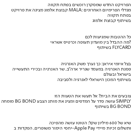
הפרויקט החדש שמסקרן רוכשים בפתח תקווה
קבוצת אלמוג מציגה את פרויקט MALA: מגדלי הפרימיום האחרונים
בפתח תקווה
בשיתוף קבוצת אלמוג
כל ההטבות שמגיעות לכם
מה ההבדל בין מועדון תעופה וכרטיס אשראי?
בשיתוף FLYCARD
בצל איומי איראן: כך נערך משק האנרגיה
פסגת האנרגיה במעמד שגריר ארה"ב, שר האנרגיה ובכירי התעשייה
בישראל ובעולם
בשיתוף המכון הישראלי לאנרגיה ולסביבה
צובעים את הבית? אל תעשו את הטעות הזו
מומחה BG BOND עושה סדר על המדפים ומציג את מותג הצבע SIMPLY
בשיתוף BG BOND
שיא של 600 מיליון שקל: הטוטו עושה מהפיכה
יחסי הימור משופרים, הפקדות ב-Apple Pay ותשלום זכיות מיידי