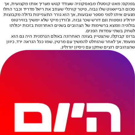
בפנקס: מאט קוסטלו מבאסקוניה שעודד קטש מעריך אותו מקצועית, אך
סכום הבייאאוט שלו גבוה, פיטר קורנלי שעוזב את ריאל מדריד וכבר החלו
מגעים איתו לפני מספר שבועות, אך הוא גורר התעניינות גדולה מקבוצות
יורוליג נוספות וגם דורש שכר גבוה, וג'ורדן מיקי שלא ימשיך בווירטוס
בולוניה ונמצא ברשימות של הצהובים בשנים האחרונות בזכות יכולתו
לשחק בשתי עמדות הפנים.
ברונו קבוקלו, שהצטיין בעונה האחרונה באולם הגרמנית היה גם הוא
מועמד, אך לאחר שהוחלט להמשיך עם מרטין, שמו ככל הנראה ירד, כיוון
שהצהובים רוצים שחקן עם ניסיון יורוליג.