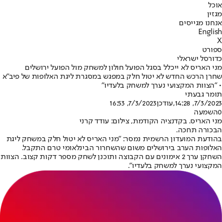
אוכל
מגזין
אנחנו מגייסים
English
X
ספורט
כדורסל ישראלי
מני האריס לא ייכלל בסגל הפועל חולון למשחק מול הפועל ירושלים
שחרן הרכש החדש לא יטול חלק במפגש במסגרת ליגת האלופות של פיב"א
• "הצוות המקצועי נערך למשחק בלעדיו"
תומר גבעתי
7/3/2023, 14:28
,עודכן
7/3/2023, 16:53
0
השמעה
מני האריס. בקדנציה הקודמת, צילום: עודד קרני
הבכורה תחכה.
בהודעת המועדון הרשמית נמסר: "מני האריס לא יטול חלק במשחק ליגת
האלופות הערב בירושלים משום שהשחרור הבינלאומי טרם התקבל.
השחקן ערך 2 אימונים עם הקבוצה ותוכנן לשחק מספר דקות קצוב. הצוות
המקצועי נערך למשחק בלעדיו".