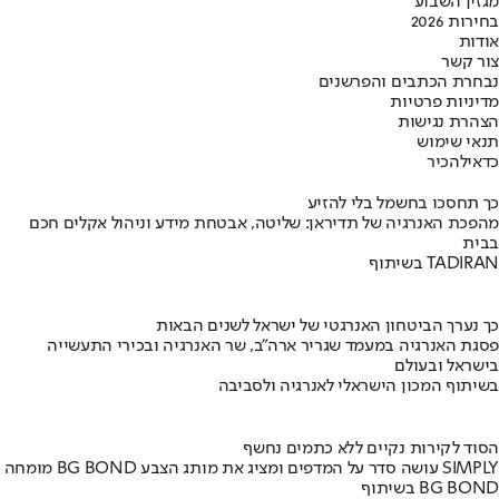
מגזין השבוע
בחירות 2026
אודות
צור קשר
נבחרת הכתבים והפרשנים
מדיניות פרטיות
הצהרת נגישות
תנאי שימוש
כדאי
להכיר
כך תחסכו בחשמל בלי להזיע
מהפכת האנרגיה של תדיראן: שליטה, אבטחת מידע וניהול אקלים חכם
בבית
בשיתוף TADIRAN
כך נערך הביטחון האנרגטי של ישראל לשנים הבאות
פסגת האנרגיה במעמד שגריר ארה"ב, שר האנרגיה ובכירי התעשייה
בישראל ובעולם
בשיתוף המכון הישראלי לאנרגיה ולסביבה
הסוד לקירות נקיים ללא כתמים נחשף
מומחה BG BOND עושה סדר על המדפים ומציג את מותג הצבע SIMPLY
בשיתוף BG BOND