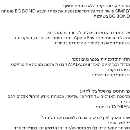
הסוד לקירות נקיים ללא כתמים נחשף
מומחה BG BOND עושה סדר על המדפים ומציג את מותג הצבע SIMPLY
בשיתוף BG BOND
אל תחמיצו! גם אתם יכולים להרוויח מהמונדיאל
יחסי הימור משופרים, הפקדות ב-Apple Pay ותשלום זכיות מיידי
בשיתוף המועצה להסדר ההימורים בספורט
חלון ההזדמנויות בכפר גנים נסגר
קבוצת אלמוג מציגה את פרויקט MALA: מגדלי הפרימיום האחרונים
בפתח תקווה
בשיתוף קבוצת אלמוג
כך תחסכו בחשמל בלי להזיע
מהפכת האנרגיה של תדיראן: שליטה, אבטחת מידע וניהול אקלים חכם
בבית
בשיתוף TADIRAN
שינו זוארץ: "אין לנו שום אג'נדה לצמצם את הליגות"
13:37
שי ארצי
טורניר המאסטרס בג'ודו: פיטר פלצ'יק ורז הרשקו זכו במדליית ארד