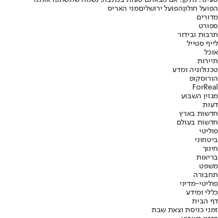
טעינו? נתקן! אם מצאתם טעות בכתבה, נשמח שתשתפו אותנו
הפועל חולון
הפועל ירושלים
מני האריס
מדורים
ספורט
תרבות ובידור
לייף סטייל
אוכל
תיירות
טכנולוגיה ומדע
הורוסקופ
ForReal
מגזין השבוע
דעות
חדשות בארץ
חדשות בעולם
פוליטי
ביטחוני
חינוך
בריאות
משפט
תחבורה
פוליטי-מדיני
כללי ומידע
דף הבית
זמני כניסת וצאת שבת