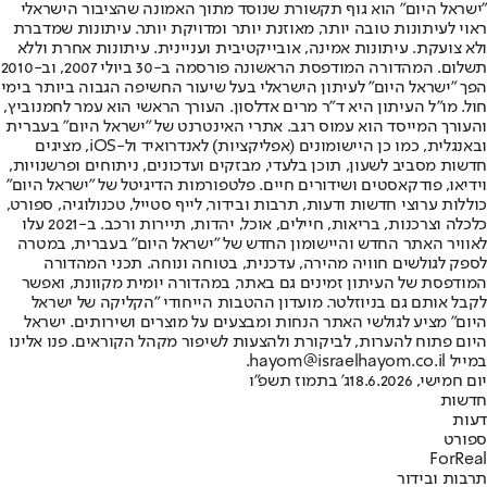
"ישראל היום" הוא גוף תקשורת שנוסד מתוך האמונה שהציבור הישראלי
ראוי לעיתונות טובה יותר, מאוזנת יותר ומדויקת יותר. עיתונות שמדברת
ולא צועקת. עיתונות אמינה, אובייקטיבית ועניינית. עיתונות אחרת וללא
תשלום. המהדורה המודפסת הראשונה פורסמה ב-30 ביולי 2007, וב-2010
הפך "ישראל היום" לעיתון הישראלי בעל שיעור החשיפה הגבוה ביותר בימי
חול. מו"ל העיתון היא ד"ר מרים אדלסון. העורך הראשי הוא עמר לחמנוביץ,
והעורך המייסד הוא עמוס רגב. אתרי האינטרנט של "ישראל היום" בעברית
ובאנגלית, כמו כן היישומונים (אפליקציות) לאנדרואיד ול-iOS, מציגים
חדשות מסביב לשעון, תוכן בלעדי, מבזקים ועדכונים, ניתוחים ופרשנויות,
וידיאו, פודקאסטים ושידורים חיים. פלטפורמות הדיגיטל של "ישראל היום"
כוללות ערוצי חדשות ודעות, תרבות ובידור, לייף סטייל, טכנולוגיה, ספורט,
כלכלה וצרכנות, בריאות, חיילים, אוכל, יהדות, תיירות ורכב. ב-2021 עלו
לאוויר האתר החדש והיישומון החדש של "ישראל היום" בעברית, במטרה
לספק לגולשים חוויה מהירה, עדכנית, בטוחה ונוחה. תכני המהדורה
המודפסת של העיתון זמינים גם באתר, במהדורה יומית מקוונת, ואפשר
לקבל אותם גם בניוזלטר. מועדון ההטבות הייחודי "הקליקה של ישראל
היום" מציע לגולשי האתר הנחות ומבצעים על מוצרים ושירותים. ישראל
היום פתוח להערות, לביקורת ולהצעות לשיפור מקהל הקוראים. פנו אלינו
במייל hayom@israelhayom.co.il.
יום חמישי, 18.6.2026
ג' בתמוז תשפ"ו
חדשות
דעות
ספורט
ForReal
תרבות ובידור