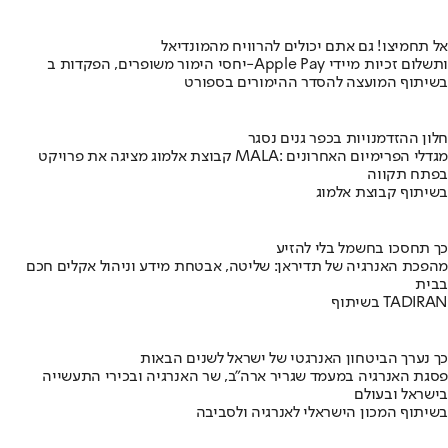
אל תחמיצו! גם אתם יכולים להרוויח מהמונדיאל
יחסי הימור משופרים, הפקדות ב-Apple Pay ותשלום זכיות מיידי
בשיתוף המועצה להסדר ההימורים בספורט
חלון ההזדמנויות בכפר גנים נסגר
קבוצת אלמוג מציגה את פרויקט MALA: מגדלי הפרימיום האחרונים
בפתח תקווה
בשיתוף קבוצת אלמוג
כך תחסכו בחשמל בלי להזיע
מהפכת האנרגיה של תדיראן: שליטה, אבטחת מידע וניהול אקלים חכם
בבית
בשיתוף TADIRAN
כך נערך הביטחון האנרגטי של ישראל לשנים הבאות
פסגת האנרגיה במעמד שגריר ארה"ב, שר האנרגיה ובכירי התעשייה
בישראל ובעולם
בשיתוף המכון הישראלי לאנרגיה ולסביבה