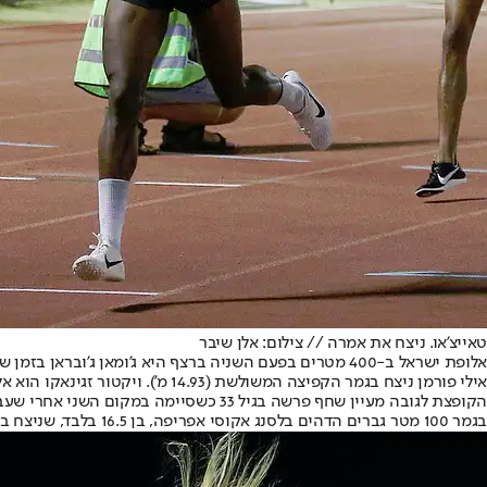
טאייצ'או. ניצח את אמרה // צילום: אלן שיבר
אלופת ישראל ב-400 מטרים בפעם השניה ברצף היא ג'ומאן ג'ובראן בזמן של 56.77 שניות. בגברים ניצח מוחמד אבו ענזה עם 48.18 שניות.
אילי פורמן ניצח בגמר הקפיצה המשולשת (14.93 מ'). ויקטור זגינאקו הוא אלוף הארץ ביידוי פטיש (57.08 מ') ובנשים יבגניה זבולוטני (55.44 מ'), אלופת ישראל בכדור ברזל היא אסטל בלאנו (13.01 מ').
הקופצת לגובה מעיין שחף פרשה בגיל 33 כשסיימה במקום השני אחרי שעברה 1.76 מטרים. את התואר קטפה דניאל פרנקל.
בגמר 100 מטר גברים הדהים בלסנג אקוסי אפריפה, בן 16.5 בלבד, שניצח בזמן של 10.49 שניות. בנשים ניצחה ניצן לוי (12.03 ש').