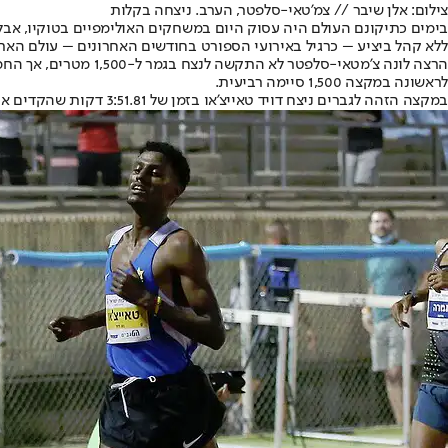
צילום: אלן שיבר // צמ'טאי-סלפטר, הערב. ניצחה בקלות
בימים כתיקונם העולם היה עסוק היום במשחקים האולימפיים בטוקיו, אבל
ללא קהל ביציע – כרגיל באירועי הספורט בחודשים האחרונים – עולם האת
לראשונה במקצה 1,500 סיימה רביעית.
במקצה הזהה לגברים ניצח דויד טאייצ'או בזמן של 3:51.81 דקות שהקדים את גירמה אמרה, שהיה אמור להיות בטוקיו ולהתחרות במרתון.