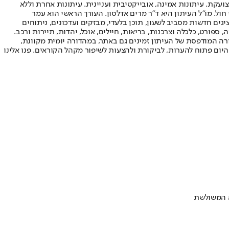
ועקת. עיתונות אמינה, אובייקטיבית ועניינית. עיתונות אחרת וללא
עור החשיפה הגבוה ביותר בימי חול. מו"ל העיתון היא ד"ר מרים אדלסון. העורך הראשי הוא עמר
 והעורך המייסד הוא עמוס רגב. אתרי האינטרנט של "ישראל היום" בעברית ובאנגלית, כמו כן היישומונים (אפליקציות) לאנדרואיד ול-iOS, מציגים חדשות מסביב לשעון, תוכן בלעדי, מבזקים ועדכונים, ניתוחים
, ספורט, כלכלה וצרכנות, בריאות, חיילים, אוכל, יהדות, תיירות ורכב.
דורה המודפסת של העיתון זמינים גם באתר, במהדורה יומית מקוונת,
היום פתוח להערות, לביקורת ולהצעות לשיפור מקהל הקוראים. פנו אלינו
ה המשולשת