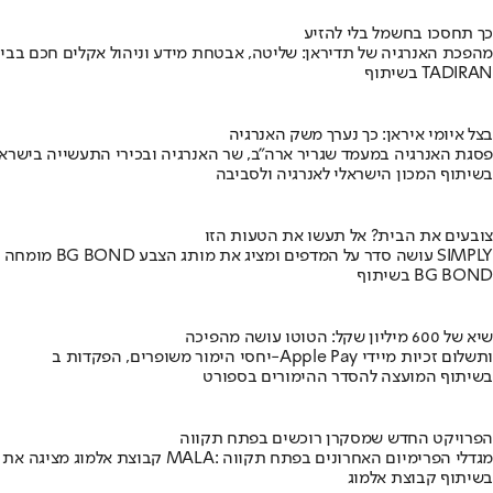
כך תחסכו בחשמל בלי להזיע
מהפכת האנרגיה של תדיראן: שליטה, אבטחת מידע וניהול אקלים חכם בבי
בשיתוף TADIRAN
בצל איומי איראן: כך נערך משק האנרגיה
פסגת האנרגיה במעמד שגריר ארה"ב, שר האנרגיה ובכירי התעשייה בישראל
בשיתוף המכון הישראלי לאנרגיה ולסביבה
צובעים את הבית? אל תעשו את הטעות הזו
מומחה BG BOND עושה סדר על המדפים ומציג את מותג הצבע SIMPLY
בשיתוף BG BOND
שיא של 600 מיליון שקל: הטוטו עושה מהפיכה
יחסי הימור משופרים, הפקדות ב-Apple Pay ותשלום זכיות מיידי
בשיתוף המועצה להסדר ההימורים בספורט
הפרויקט החדש שמסקרן רוכשים בפתח תקווה
קבוצת אלמוג מציגה את פרויקט MALA: מגדלי הפרימיום האחרונים בפתח תקווה
בשיתוף קבוצת אלמוג