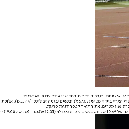
מחר (שלישי, 19:00) יימשכו התחרויות שינעלו את האליפות.