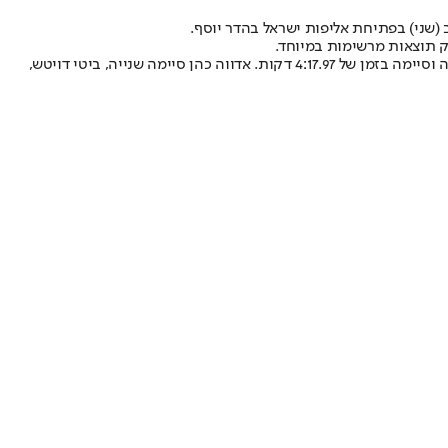
(שני) בפתיחת אליפות ישראל בהדר יוסף.
ק תוצאות מרשימות במיוחד.
הרצה לונה צ'מטאי-סלפטר לא התקשה לנצח בגמר ל-1,500 מטרים, אך החמיצה הזדמנות לשבור את השיא הישראלי כשהורידה הילוך בהקפה האחרונה וסיימה בזמן של 4:17.97 דקות. אדווה כהן סיימה שנייה, ביטי דויטש,