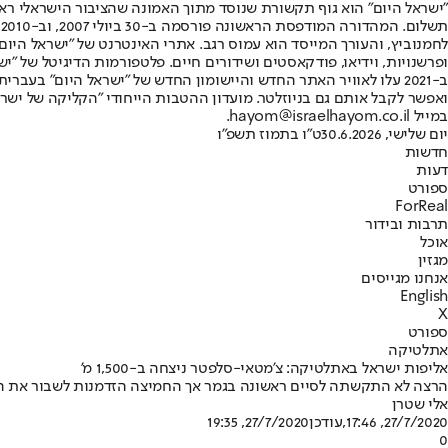
"ישראל היום" הוא גוף תקשורת שנוסד מתוך האמונה שהציבור הישראלי ראוי 
ת
ופרשנויות, וידיאו, פודקאסטים ושידורים חיים. פלטפורמות הדיגיטל של "ישרא
ב-2021 עלו לאוויר האתר החדש והיישומון החדש של "ישראל היום" בע
ואפשר לקבל אותם גם בניוזלטר. מועדון ההטבות הייחודי "הקליקה של ישרא
במייל hayom@israelhayom.co.il.
יום שלישי, 30.6.2026
ט"ו בתמוז תשפ"ו
חדשות
דעות
ספורט
ForReal
תרבות ובידור
אוכל
מגזין
אנחנו מגייסים
English
X
ספורט
אתלטיקה
אליפות ישראל באתלטיקה: צ'מטאי-סלפטר ניצחה ב-1,500 מ'
הרצה לא התקשתה לסיים ראשונה בגמר אך החמיצה הזדמנות לשבור את השי
אלי שטרן
27/7/2020, 17:46
,עודכן
27/7/2020, 19:35
0