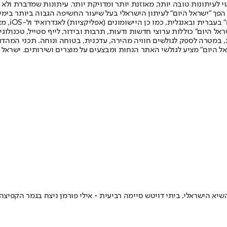
לעיתונות טובה יותר, מאוזנת יותר ומדויקת יותר. עיתונות שמדברת ולא צ
שלום. המהדורה המודפסת הראשונה פורסמה ב-30 ביולי 2007, וב-2010 הפך "ישראל היום" לעיתון הישראלי בעל שי
לחמנוביץ,
ל היום" כוללות ערוצי חדשות ודעות, תרבות ובידור, לייף סטייל, טכנולוגיה
ברית, במטרה לספק לגולשים חוויה מהירה, עדכנית, בטוחה ונוחה. תכני המה
ל היום" מציע לגולשי האתר הנחות ומבצעים על מוצרים ושירותים. ישראל 
א הישראלי, ביתי דויטש סיימה רביעית • אילי פורמן ניצח בגמר הקפיצ