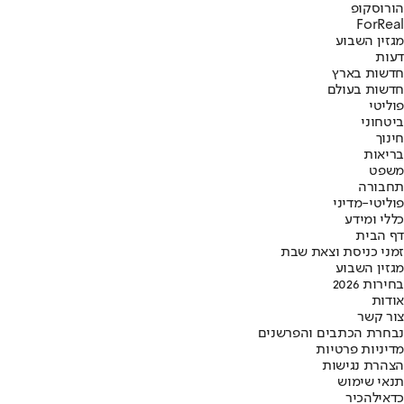
הורוסקופ
ForReal
מגזין השבוע
דעות
חדשות בארץ
חדשות בעולם
פוליטי
ביטחוני
חינוך
בריאות
משפט
תחבורה
פוליטי-מדיני
כללי ומידע
דף הבית
זמני כניסת וצאת שבת
מגזין השבוע
בחירות 2026
אודות
צור קשר
נבחרת הכתבים והפרשנים
מדיניות פרטיות
הצהרת נגישות
תנאי שימוש
כדאי
להכיר