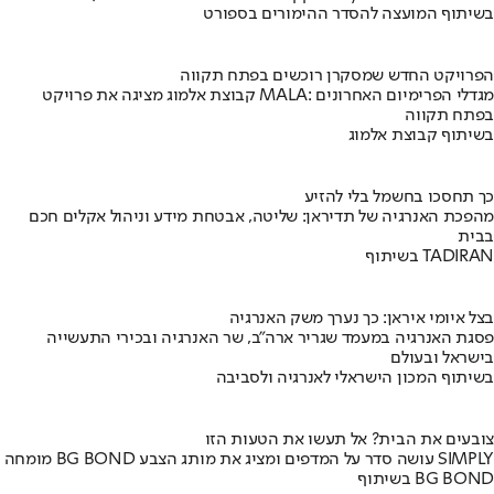
בשיתוף המועצה להסדר ההימורים בספורט
הפרויקט החדש שמסקרן רוכשים בפתח תקווה
קבוצת אלמוג מציגה את פרויקט MALA: מגדלי הפרימיום האחרונים
בפתח תקווה
בשיתוף קבוצת אלמוג
כך תחסכו בחשמל בלי להזיע
מהפכת האנרגיה של תדיראן: שליטה, אבטחת מידע וניהול אקלים חכם
בבית
בשיתוף TADIRAN
בצל איומי איראן: כך נערך משק האנרגיה
פסגת האנרגיה במעמד שגריר ארה"ב, שר האנרגיה ובכירי התעשייה
בישראל ובעולם
בשיתוף המכון הישראלי לאנרגיה ולסביבה
צובעים את הבית? אל תעשו את הטעות הזו
מומחה BG BOND עושה סדר על המדפים ומציג את מותג הצבע SIMPLY
בשיתוף BG BOND