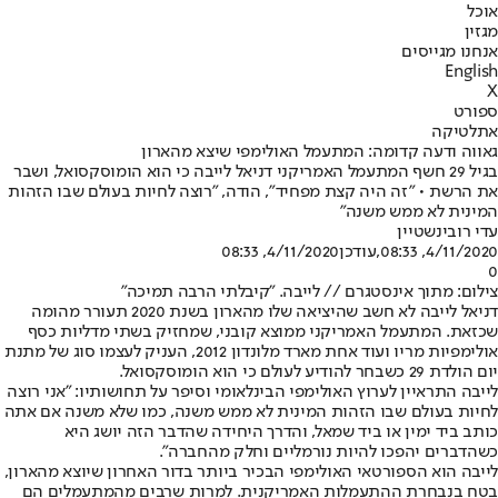
אוכל
מגזין
אנחנו מגייסים
English
X
ספורט
אתלטיקה
גאווה ודעה קדומה: המתעמל האולימפי שיצא מהארון
בגיל 29 חשף המתעמל האמריקני דניאל לייבה כי הוא הומוסקסואל, ושבר
את הרשת • "זה היה קצת מפחיד", הודה, "רוצה לחיות בעולם שבו הזהות
המינית לא ממש משנה"
עדי רובינשטיין
4/11/2020, 08:33
,עודכן
4/11/2020, 08:33
0
צילום: מתוך אינסטגרם // לייבה. "קיבלתי הרבה תמיכה"
דניאל לייבה לא חשב שהיציאה שלו מהארון בשנת 2020 תעורר מהומה
שכזאת. המתעמל האמריקני ממוצא קובני, שמחזיק בשתי מדליות כסף
אולימפיות מריו ועוד אחת מארד מלונדון 2012, העניק לעצמו סוג של מתנת
יום הולדת 29 כשבחר להודיע לעולם כי הוא הומוסקסואל.
לייבה התראיין לערוץ האולימפי הבינלאומי וסיפר על תחושותיו: "אני רוצה
לחיות בעולם שבו הזהות המינית לא ממש משנה, כמו שלא משנה אם אתה
כותב ביד ימין או ביד שמאל, והדרך היחידה שהדבר הזה יושג היא
כשהדברים יהפכו להיות נורמליים וחלק מהחברה".
לייבה הוא הספורטאי האולימפי הבכיר ביותר בדור האחרון שיוצא מהארון,
בטח בנבחרת ההתעמלות האמריקנית. למרות שרבים מהמתעמלים הם