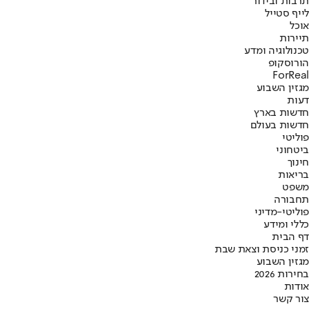
תרבות ובידור
לייף סטייל
אוכל
תיירות
טכנולוגיה ומדע
הורוסקופ
ForReal
מגזין השבוע
דעות
חדשות בארץ
חדשות בעולם
פוליטי
ביטחוני
חינוך
בריאות
משפט
תחבורה
פוליטי-מדיני
כללי ומידע
דף הבית
זמני כניסת וצאת שבת
מגזין השבוע
בחירות 2026
אודות
צור קשר