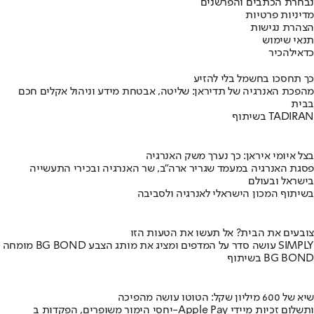
נבחרת הכתבים והפרשנים
מדיניות פרטיות
הצהרת נגישות
תנאי שימוש
כדאי
להכיר
כך תחסכו בחשמל בלי להזיע
מהפכת האנרגיה של תדיראן: שליטה, אבטחת מידע וניהול אקלים חכם
בבית
בשיתוף TADIRAN
בצל איומי איראן: כך נערך משק האנרגיה
פסגת האנרגיה במעמד שגריר ארה"ב, שר האנרגיה ובכירי התעשייה
בישראל ובעולם
בשיתוף המכון הישראלי לאנרגיה ולסביבה
צובעים את הבית? אל תעשו את הטעות הזו
מומחה BG BOND עושה סדר על המדפים ומציג את מותג הצבע SIMPLY
בשיתוף BG BOND
שיא של 600 מיליון שקל: הטוטו עושה מהפיכה
יחסי הימור משופרים, הפקדות ב-Apple Pay ותשלום זכיות מיידי