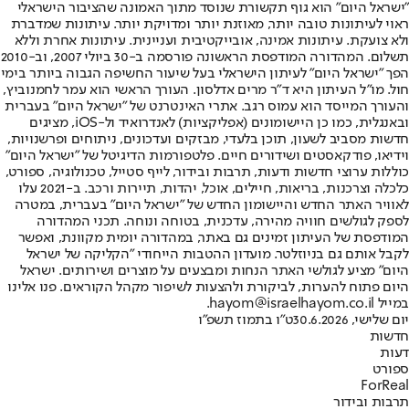
"ישראל היום" הוא גוף תקשורת שנוסד מתוך האמונה שהציבור הישראלי
ראוי לעיתונות טובה יותר, מאוזנת יותר ומדויקת יותר. עיתונות שמדברת
ולא צועקת. עיתונות אמינה, אובייקטיבית ועניינית. עיתונות אחרת וללא
תשלום. המהדורה המודפסת הראשונה פורסמה ב-30 ביולי 2007, וב-2010
הפך "ישראל היום" לעיתון הישראלי בעל שיעור החשיפה הגבוה ביותר בימי
חול. מו"ל העיתון היא ד"ר מרים אדלסון. העורך הראשי הוא עמר לחמנוביץ,
והעורך המייסד הוא עמוס רגב. אתרי האינטרנט של "ישראל היום" בעברית
ובאנגלית, כמו כן היישומונים (אפליקציות) לאנדרואיד ול-iOS, מציגים
חדשות מסביב לשעון, תוכן בלעדי, מבזקים ועדכונים, ניתוחים ופרשנויות,
וידיאו, פודקאסטים ושידורים חיים. פלטפורמות הדיגיטל של "ישראל היום"
כוללות ערוצי חדשות ודעות, תרבות ובידור, לייף סטייל, טכנולוגיה, ספורט,
כלכלה וצרכנות, בריאות, חיילים, אוכל, יהדות, תיירות ורכב. ב-2021 עלו
לאוויר האתר החדש והיישומון החדש של "ישראל היום" בעברית, במטרה
לספק לגולשים חוויה מהירה, עדכנית, בטוחה ונוחה. תכני המהדורה
המודפסת של העיתון זמינים גם באתר, במהדורה יומית מקוונת, ואפשר
לקבל אותם גם בניוזלטר. מועדון ההטבות הייחודי "הקליקה של ישראל
היום" מציע לגולשי האתר הנחות ומבצעים על מוצרים ושירותים. ישראל
היום פתוח להערות, לביקורת ולהצעות לשיפור מקהל הקוראים. פנו אלינו
במייל hayom@israelhayom.co.il.
יום שלישי, 30.6.2026
ט"ו בתמוז תשפ"ו
חדשות
דעות
ספורט
ForReal
תרבות ובידור