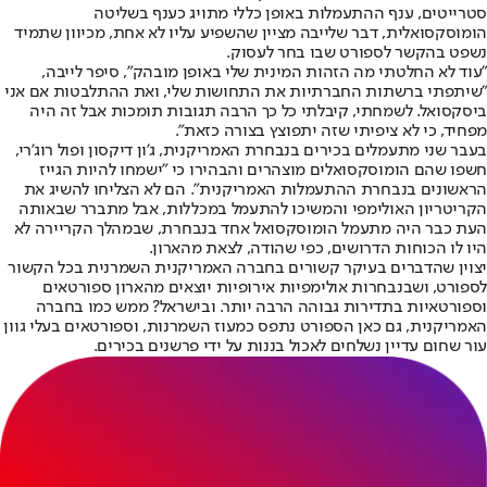
סטרייטים, ענף ההתעמלות באופן כללי מתויג כענף בשליטה
הומוסקסואלית, דבר שלייבה מציין שהשפיע עליו לא אחת, מכיוון שתמיד
נשפט בהקשר לספורט שבו בחר לעסוק.
"עוד לא החלטתי מה הזהות המינית שלי באופן מובהק", סיפר לייבה,
"שיתפתי ברשתות החברתיות את התחושות שלי, ואת ההתלבטות אם אני
ביסקסואל. לשמחתי, קיבלתי כל כך הרבה תגובות תומכות אבל זה היה
מפחיד, כי לא ציפיתי שזה יתפוצץ בצורה כזאת".
בעבר שני מתעמלים בכירים בנבחרת האמריקנית, ג'ון דיקסון ופול רוג'רי,
חשפו שהם הומוסקסואלים מוצהרים והבהירו כי "ישמחו להיות הגייז
הראשונים בנבחרת ההתעמלות האמריקנית". הם לא הצליחו להשיג את
הקריטריון האולימפי והמשיכו להתעמל במכללות, אבל מתברר שבאותה
העת כבר היה מתעמל הומוסקסואל אחד בנבחרת, שבמהלך הקריירה לא
היו לו הכוחות הדרושים, כפי שהודה, לצאת מהארון.
יצוין שהדברים בעיקר קשורים בחברה האמריקנית השמרנית בכל הקשור
לספורט, ושבנבחרות אולימפיות אירופיות יוצאים מהארון ספורטאים
וספורטאיות בתדירות גבוהה הרבה יותר. ובישראל? ממש כמו בחברה
האמריקנית, גם כאן הספורט נתפס כמעוז השמרנות, וספורטאים בעלי גוון
עור שחום עדיין נשלחים לאכול בננות על ידי פרשנים בכירים.