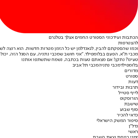
הכתבות ועידכוני הספורט החמים אצלך בטלגרם
להצטרפות
וכמו שהספקתם להבין, לגאנדלמן יש כל הזמן מטרות חדשות. הוא רוצה לשפר
מכבי ת"א, הפעם בבלומפילד. "אני חושב שמכבי נתניה, עם הסגל הזה, יכולה
טעינו? נתקן! אם מצאתם טעות בכתבה, נשמח שתשתפו אותנו
בלומפילד
מכבי נתניה
מכבי תל אביב
מדורים
ספורט
דעות
תרבות ובידור
לייף סטייל
הורוסקופ
שישבת
סוף שבוע
כדאי להכיר
סיפור המשק הישראלי
נדל"ן
ראשי
זמני כניסת וצאת השבת