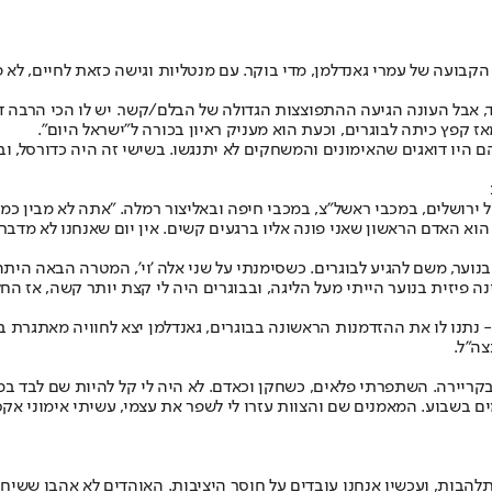
 אבל העונה הגיעה ההתפוצצות הגדולה של הבלם/קשר. יש לו הכי הרבה דק
ז קפץ כיתה לבוגרים, וכעת הוא מעניק ראיון בכורה ל"ישראל היום".
 והם היו דואגים שהאימונים והמשחקים לא יתנגשו. בשישי זה היה כדורסל, ו
 ירושלים, במכבי ראשל"צ, במכבי חיפה ובאליצור רמלה. "אתה לא מבין כמ
וא האדם הראשון שאני פונה אליו ברגעים קשים. אין יום שאנחנו לא מדברים,
וער, משם להגיע לבוגרים. כשסימנתי על שני אלה 'וי', המטרה הבאה היתה
ה פיזית בנוער הייתי מעל הליגה, ובבוגרים היה לי קצת יותר קשה, אז הח
- נתנו לו את ההזדמנות הראשונה בבוגרים, גאנדלמן יצא לחוויה מאתגרת ב
צה"ל.
ריירה. השתפרתי פלאים, כשחקן וכאדם. לא היה לי קל להיות שם לבד במש
היה אצלי בראש 24 שעות ביממה, שבעה ימים בשבוע. המאמנים שם והצוות עזרו לי לשפר את עצמי
התלהבות, ועכשיו אנחנו עובדים על חוסר היציבות. האוהדים לא אהבו ששיח