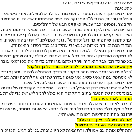
21/1/2022, 12:14
,עודכן
21/1/2022, 12:14
0
השמעה
עמרי גאנדלמן. העונה הגיעה התפוצצות הגדולה שלו, צילום: אודי ציטיאט
הקבוצה, ומסומן כבר עכשיו כאקזיט הבא של היהלומים.
הפריצה של גאנדלמן הגיעה בעונה שעברה, בהדרכת המאמן ריימונד אטוולד,
העל במאבקי אוויר מוצלחים, וגם שני שערים נרשמו. גאנדלמן לא התראיין מא
"עד כיתה ו' שיחקתי כדורגל וכדורסל", נזכר גאנדלמן, "הייתי בהוד השרון,
הכדור הכתום. וזה למרות שניבאו לי עתיד טוב ככדורסלן", הוא צוחק.
עמרי גאנדלמן בפעולה. לא שוכח את רגע הזימון לנבחרת,צילום: ברני ארדוב
לא במקרה גאנדלמן שיחק כדורסל. אביו, שמואל גאנדלמן, היה שחקן בהפועל
בא מהכדורגל, אבל הוא היה שחקן מקצועני ויודע בדיוק מה ספורטאי עובר. ה
איך עשית את המעבר מהנוער לבוגרים בצורה כל כך חלקה?
"בכל פעם הצבתי לעצמי מטרות קטנות בדרך. בהתחלה להיות שחקן מוביל בנ
לא מסתפק במה שאני משיג. אני מאמין בדרך שלי ושואף להרבה יותר. מבחינ
עמרי גאנדלמן. הפריצה הגיעה בעונה שעברה,צילום: אלן שיבר
אבל עוד לפני שסלובודן דראפיץ' ושי ברדה - המאמנים הקודמים של נתניה 
בבונדסליגה של הנוער. בתום התקופה הוא נאלץ לחזור לישראל כדי לשרת ב
החזרה לארץ פגעה בך?
"במבט לאחור, היציאה לגרמניה זו אחת ההחלטות הטובות ביותר שעשיתי בק
אבל דווקא בגלל הלבד הכדורגל 
שזו גם אחת ההחלטות הטובות שעשיתי".
"אם לא נגיע לפלייאוף - כישלון"
איך תסכם את העונה עד עכשיו?
"התחלנו אותה עם אטוולד, והתוצאות לא היו טובות. בני לם הגיע והכניס 