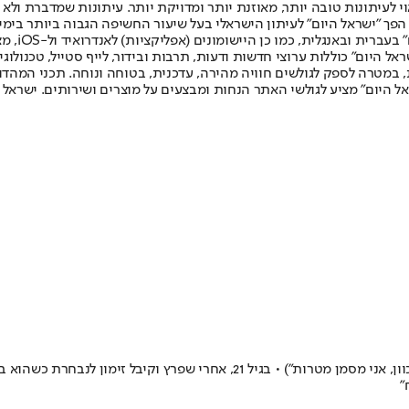
לעיתונות טובה יותר, מאוזנת יותר ומדויקת יותר. עיתונות שמדברת ולא צ
שלום. המהדורה המודפסת הראשונה פורסמה ב-30 ביולי 2007, וב-2010 הפך "ישראל היום" לעיתון הישראלי בעל שי
לחמנוביץ,
ל היום" כוללות ערוצי חדשות ודעות, תרבות ובידור, לייף סטייל, טכנולוגיה
ברית, במטרה לספק לגולשים חוויה מהירה, עדכנית, בטוחה ונוחה. תכני המה
ל היום" מציע לגולשי האתר הנחות ומבצעים על מוצרים ושירותים. ישראל 
כילד היה גם כדורסלן ("הייתי צריך לבחור"), ובנוער בלט מעל כולם ("אבא מכוון, א
"