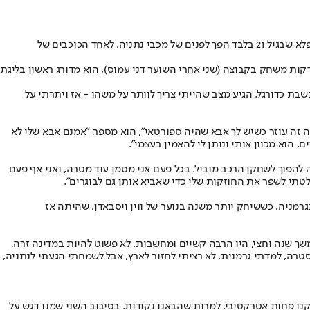
פעילות גופנית, הכנת לו"ז יומי וקריאת ספר התפתחות אישית. זו הרוטינה הקבועה של עמרי גאנדלמן, מדי בוקר. עם מנטליות וגישה כזאת לחיים, לא פלא שבגיל 21 בלבד הפך לפנים של מכבי נתניה, לאחד הכוכבים של
ות משחק בקבוצה (שני אחרי השוער דני עמוס), הוא מדורג ראשון בליגת
בשבת כדורגל. הגיע מצב שהייתי צריך לוותר על משהו - אז ויתרתי על
ה זה עוזר כשיש לך אבא שהיה ספורטאי", הוא מספר, "אמנם אבא שלי לא
 הוא מכוון אותי ונותן לי להאמין בעצמי".
 להפוך לשחקן הרכב מוביל. בכל פעם אני מסמן עוד מטרה, ואני אף פעם
לטתי לשפר את החוזקות שלי כדי שאביא אותן גם לבוגרים".
גרמניה, כששיחק יותר משנה בנוער של ווין ויסבאדן, שהיתה אז
ך שנה וחצי, היו הרבה קשיים ומחשבות. לא פשוט להיות במדינה זרה,
, עשיתי אימוני אקסטרה, למדתי גרמנית. לא רציתי לחזור לארץ, אבל לשמחתי הגעתי לנתניה,
קנו פחות אטרקטיבי, למרות שהבאנו נקודות. בסיבוב השני שמנו דגש על