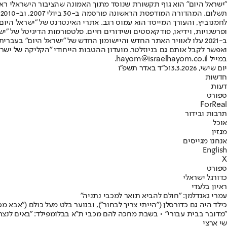
"ישראל היום" הוא גוף תקשורת שנוסד מתוך האמונה שהציבור הישראלי ראוי 
ת
ופרשנויות, וידיאו, פודקאסטים ושידורים חיים. פלטפורמות הדיגיטל של "ישרא
ב-2021 עלו לאוויר האתר החדש והיישומון החדש של "ישראל היום" בע
ואפשר לקבל אותם גם בניוזלטר. מועדון ההטבות הייחודי "הקליקה של ישרא
במייל hayom@israelhayom.co.il.
יום שישי, 13.3.2026
כ"ד באדר תשפ"ו
חדשות
דעות
ספורט
ForReal
תרבות ובידור
אוכל
מגזין
אנחנו מגייסים
English
X
ספורט
כדורגל ישראלי
ראיון בלעדי
עמרי גאנדלמן: "חולם להביא תואר למכבי נתניה"
"מדובר בבית עבורי" • בשבת מחכה להם מכבי ת"א בבלומפילד: "באים לנצח
שי ארצי