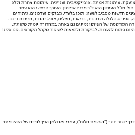
ועקת. עיתונות אמינה, אובייקטיבית ועניינית. עיתונות אחרת וללא
עור החשיפה הגבוה ביותר בימי חול. מו"ל העיתון היא ד"ר מרים אדלסון. העורך הראשי הוא עמר
 והעורך המייסד הוא עמוס רגב. אתרי האינטרנט של "ישראל היום" בעברית ובאנגלית, כמו כן היישומונים (אפליקציות) לאנדרואיד ול-iOS, מציגים חדשות מסביב לשעון, תוכן בלעדי, מבזקים ועדכונים, ניתוחים
, ספורט, כלכלה וצרכנות, בריאות, חיילים, אוכל, יהדות, תיירות ורכב.
דורה המודפסת של העיתון זמינים גם באתר, במהדורה יומית מקוונת,
היום פתוח להערות, לביקורת ולהצעות לשיפור מקהל הקוראים. פנו אלינו
ני מסמן מטרות") • בגיל 21, אחרי שפרץ וקיבל זימון לנבחרת כשהוא בדרך לגזור חוגר ("הגשמת חלום"), עמרי גאנדלמן הפך לפנים של היהלומים: