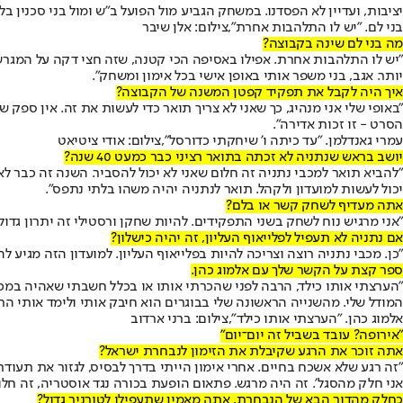
יציבות, ועדיין לא הפסדנו. במשחק הגביע מול הפועל ב"ש ומול בני סכנין בל
בני לם. "יש לו התלהבות אחרת",צילום: אלן שיבר
מה בני לם שינה בקבוצה?
"יש לו התלהבות אחרת. אפילו באסיפה הכי קטנה, שזה חצי דקה על המגרש,
יותר. אגב, בני משפר אותי באופן אישי בכל אימון ומשחק".
איך היה לקבל את תפקיד קפטן המשנה של הקבוצה?
"באופי שלי אני מנהיג, כך שאני לא צריך תואר כדי לעשות את זה. אין ספק
הסרט - זו זכות אדירה".
עמרי גאנדלמן. "עד כיתה ו' שיחקתי כדורסל",צילום: אודי ציטיאט
יושב בראש שנתניה לא זכתה בתואר רציני כבר כמעט 40 שנה?
"להביא תואר למכבי נתניה זה חלום שאני לא יכול להסביר. השנה זה כבר ל
יכול לעשות למועדון ולקהל. תואר לנתניה יהיה משהו בלתי נתפס".
אתה מעדיף לשחק קשר או בלם?
"אני מרגיש נוח לשחק בשני התפקידים. להיות שחקן ורסטילי זה יתרון גדו
אם נתניה לא תעפיל לפלייאוף העליון, זה יהיה כישלון?
"כן. מכבי נתניה רוצה וצריכה להיות בפלייאוף העליון. למועדון הזה מגיע ל
ספר קצת על הקשר שלך עם אלמוג כהן.
"הערצתי אותו כילד, הרבה לפני שהכרתי אותו או בכלל חשבתי שאהיה במכב
המודל שלי. מהשנייה הראשונה שלי בבוגרים הוא חיבק אותי ולימד אותי הרב
אלמוג כהן. "הערצתי אותו כילד",צילום: ברני ארדוב
"אירופה? עובד בשביל זה יום־יום"
אתה זוכר את הרגע שקיבלת את הזימון לנבחרת ישראל?
"זה רגע שלא אשכח בחיים. אחרי אימון הייתי בדרך לבסיס, לגזור את תעודת
אני חלק מהסגל'. זה היה מרגש. פתאום הופעת בכורה נגד אוסטריה, זה חל
כחלק מהדור הבא של הנבחרת, אתה מאמין שתעפילו לטורניר גדול?