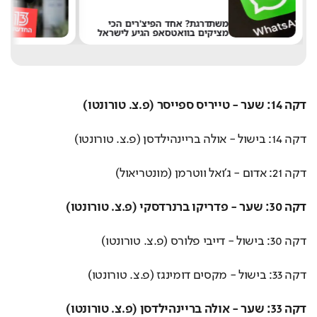
משתדרגת? אחד הפיצ'רים הכי
מציקים בוואטסאפ הגיע לישראל
א
דקה 14: שער - טייריס ספייסר (פ.צ. טורונטו)
דקה 14: בישול - אולה בריינהילדסן (פ.צ. טורונטו)
דקה 21: אדום - ג'ואל ווטרמן (מונטריאול)
דקה 30: שער - פדריקו ברנרדסקי (פ.צ. טורונטו)
דקה 30: בישול - דייבי פלורס (פ.צ. טורונטו)
דקה 33: בישול - מקסים דומינגז (פ.צ. טורונטו)
דקה 33: שער - אולה בריינהילדסן (פ.צ. טורונטו)