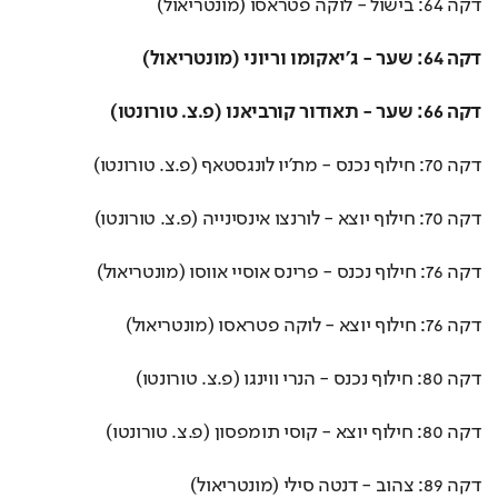
דקה 64: בישול - לוקה פטראסו (מונטריאול)
דקה 64: שער - ג'יאקומו וריוני (מונטריאול)
דקה 66: שער - תאודור קורביאנו (פ.צ. טורונטו)
דקה 70: חילוף נכנס - מת'יו לונגסטאף (פ.צ. טורונטו)
דקה 70: חילוף יוצא - לורנצו אינסינייה (פ.צ. טורונטו)
דקה 76: חילוף נכנס - פרינס אוסיי אווסו (מונטריאול)
דקה 76: חילוף יוצא - לוקה פטראסו (מונטריאול)
דקה 80: חילוף נכנס - הנרי ווינגו (פ.צ. טורונטו)
דקה 80: חילוף יוצא - קוסי תומפסון (פ.צ. טורונטו)
דקה 89: צהוב - דנטה סילי (מונטריאול)