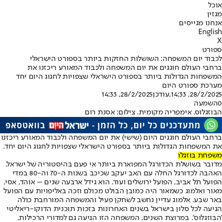
אוכל
מגזין
אנחנו מגייסים
English
X
ספורט
לכבוד יום המשפחה: השושלות החזקות ביותר בספורט הישראלי
ברחבי העולם חוגגים את יום המשפחה ולכבוד המאורע ריכזנו את
המשפחות הגדולות ביותר בספורט הישראלי שצפויות לחגוג היום יחד
מערכת ספורט היום
28/2/2025, 14:33
,עודכן
28/2/2025, 14:33
0
השמעה
הבוזגלוס. אימפריה מקומית. צילום: אסנת רום
ברחבי העולם חוגגים היום (שישי) את יום המשפחה ולכבוד המאורע ריכזנו
את המשפחות הגדולות ביותר בספורט הישראלי שצפויות לחגוג היום יחד.
משפחת בוזגלו
מדובר בשושלת הכדורגל המפוארת ביותר אי פעם בהיסטוריה של ישראל.
האהבה לכדורגל החלה עם האב יעקב שכיכב בשנות ה-70 וה-80 במדי
הפועל תל אביב, הפועל ירושלים ועוד. הוא גידל ארבעה שנים – אוהד, אסי,
מאור ואלמוג כשמאור היה כמובן הבולט מכולם וזכה באליפויות עם הפועל
באר שבע. אלמוג עדיין נחשב לשחקן פעיל והמשפחה המורחבת כולה
הגיעה לכל סלון בישראל בשנים האחרונות בזכות תוכנית הדוקו-ריאליטי
'הבוזגלוס'. במרוצת השנים, המשפחה הזו הגיעה גם למדורי הרכילות,