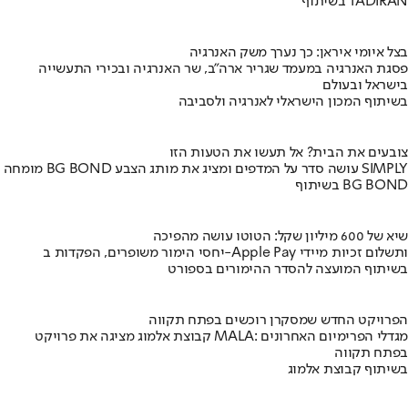
בשיתוף TADIRAN
בצל איומי איראן: כך נערך משק האנרגיה
פסגת האנרגיה במעמד שגריר ארה"ב, שר האנרגיה ובכירי התעשייה
בישראל ובעולם
בשיתוף המכון הישראלי לאנרגיה ולסביבה
צובעים את הבית? אל תעשו את הטעות הזו
מומחה BG BOND עושה סדר על המדפים ומציג את מותג הצבע SIMPLY
בשיתוף BG BOND
שיא של 600 מיליון שקל: הטוטו עושה מהפיכה
יחסי הימור משופרים, הפקדות ב-Apple Pay ותשלום זכיות מיידי
בשיתוף המועצה להסדר ההימורים בספורט
הפרויקט החדש שמסקרן רוכשים בפתח תקווה
קבוצת אלמוג מציגה את פרויקט MALA: מגדלי הפרימיום האחרונים
בפתח תקווה
בשיתוף קבוצת אלמוג