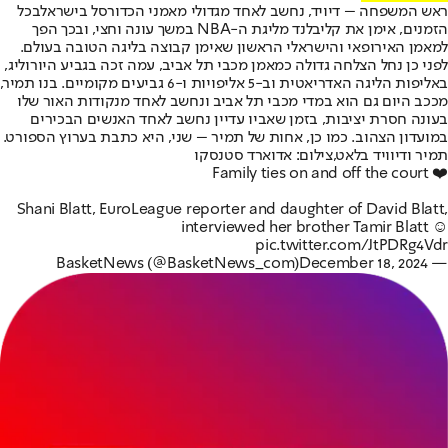
ראש המשפחה – דיויד, נחשב לאחד מגדולי מאמני הכדורסל בישראלבכל
הזמנים, אימן את קליבלנד מליגת ה-NBA במשך עונה וחצי, ובכך הפך
למאמן האירופאי והישראלי הראשון שאימן קבוצה בליגה הטובה בעולם.
לפני כן נחל הצלחה גדולה כמאמן מכבי תל אביב, עמה זכה בגביע היורוליג,
באליפות הליגה האדריאטית וב-5 אליפויות ו-6 גביעים מקומיים. בנו תמיר,
מככב היום גם הוא במדי מכבי תל אביב ונחשב לאחד מנקודות האור שלו
בעונה חסרת יציבות, בזמן שאביו עדיין נחשב לאחד האנשים הבכירים
במועדון הצהוב. כמו כן, אחות של תמיר – שני, היא כתבת בערוץ הספורט.
תמיר ודיוויד בלאט,צילום: אדוארד סטנסקו
Family ties on and off the court ❤️
Shani Blatt, EuroLeague reporter and daughter of David Blatt,
interviewed her brother Tamir Blatt ☺️
pic.twitter.com/JtPDRg4Vdr
December 18, 2024
— BasketNews (@BasketNews_com)