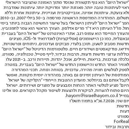
"ישראל היום" הוא גוף תקשורת שנוסד מתוך האמונה שהציבור הישראלי
ראוי לעיתונות טובה יותר, מאוזנת יותר ומדויקת יותר. עיתונות שמדברת
ולא צועקת. עיתונות אמינה, אובייקטיבית ועניינית. עיתונות אחרת וללא
תשלום. המהדורה המודפסת הראשונה פורסמה ב-30 ביולי 2007, וב-2010
הפך "ישראל היום" לעיתון הישראלי בעל שיעור החשיפה הגבוה ביותר בימי
חול. מו"ל העיתון היא ד"ר מרים אדלסון. העורך הראשי הוא עמר לחמנוביץ,
והעורך המייסד הוא עמוס רגב. אתרי האינטרנט של "ישראל היום" בעברית
ובאנגלית, כמו כן היישומונים (אפליקציות) לאנדרואיד ול-iOS, מציגים
חדשות מסביב לשעון, תוכן בלעדי, מבזקים ועדכונים, ניתוחים ופרשנויות,
וידיאו, פודקאסטים ושידורים חיים. פלטפורמות הדיגיטל של "ישראל היום"
כוללות ערוצי חדשות ודעות, תרבות ובידור, לייף סטייל, טכנולוגיה, ספורט,
כלכלה וצרכנות, בריאות, חיילים, אוכל, יהדות, תיירות ורכב. ב-2021 עלו
לאוויר האתר החדש והיישומון החדש של "ישראל היום" בעברית, במטרה
לספק לגולשים חוויה מהירה, עדכנית, בטוחה ונוחה. תכני המהדורה
המודפסת של העיתון זמינים גם באתר, במהדורה יומית מקוונת, ואפשר
לקבל אותם גם בניוזלטר. מועדון ההטבות הייחודי "הקליקה של ישראל
היום" מציע לגולשי האתר הנחות ומבצעים על מוצרים ושירותים. ישראל
היום פתוח להערות, לביקורת ולהצעות לשיפור מקהל הקוראים. פנו אלינו
במייל hayom@israelhayom.co.il.
יום שני, 6.7.2026
כ"א בתמוז תשפ"ו
חדשות
דעות
ספורט
ForReal
תרבות ובידור