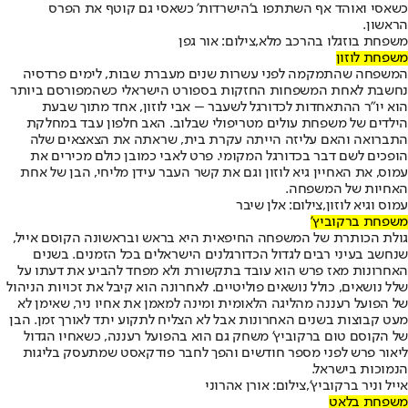
כשאסי ואוהד אף השתתפו ב'הישרדות' כשאסי גם קוטף את הפרס
הראשון.
משפחת בוזגלו בהרכב מלא,צילום: אור גפן
משפחת לוזון
המשפחה שהתמקמה לפני עשרות שנים מעברת שבות, לימים פרדסיה
נחשבת לאחת המשפחות החזקות בספורט הישראלי כשהמפורסם ביותר
הוא יו"ר ההתאחדות לכדורגל לשעבר – אבי לוזון, אחד מתוך שבעת
הילדים של משפחת עולים מטריפולי שבלוב. האב חלפון עבד במחלקת
התברואה והאם עליזה הייתה עקרת בית, שראתה את הצאצאים שלה
הופכים לשם דבר בכדורגל המקומי. פרט לאבי כמובן כולם מכירים את
עמוס, את האחיין גיא לוזון וגם את קשר העבר עידן מליחי, הבן של אחת
האחיות של המשפחה.
עמוס וגיא לוזון,צילום: אלן שיבר
משפחת ברקוביץ'
גולת הכותרת של המשפחה החיפאית היא בראש ובראשונה הקוסם אייל,
שנחשב בעיני רבים לגדול הכדורגלנים הישראלים בכל הזמנים. בשנים
האחרונות מאז פרש הוא עובד בתקשורת ולא מפחד להביע את דעתו על
שלל נושאים, כולל נושאים פוליטיים. לאחרונה הוא קיבל את זכויות הניהול
של הפועל רעננה מהליגה הלאומית ומינה למאמן את אחיו ניר, שאימן לא
מעט קבוצות בשנים האחרונות אבל לא הצליח לתקוע יתד לאורך זמן. הבן
של הקוסם טום ברקוביץ' משחק גם הוא בהפועל רעננה, כשאחיו הגדול
ליאור פרש לפני מספר חודשים והפך לחבר פודקאסט שמתעסק בליגות
הנמוכות בישראל.
אייל וניר ברקוביץ',צילום: אורן אהרוני
משפחת בלאט