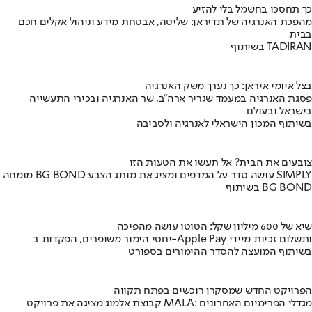
כך תחסכו בחשמל בלי להזיע
מהפכת האנרגיה של תדיראן: שליטה, אבטחת מידע וניהול אקלים חכם
בבית
בשיתוף TADIRAN
בצל איומי איראן: כך נערך משק האנרגיה
פסגת האנרגיה במעמד שגריר ארה"ב, שר האנרגיה ובכירי התעשייה
בישראל ובעולם
בשיתוף המכון הישראלי לאנרגיה ולסביבה
צובעים את הבית? אל תעשו את הטעות הזו
מומחה BG BOND עושה סדר על המדפים ומציג את מותג הצבע SIMPLY
בשיתוף BG BOND
שיא של 600 מיליון שקל: הטוטו עושה מהפיכה
יחסי הימור משופרים, הפקדות ב-Apple Pay ותשלום זכיות מיידי
בשיתוף המועצה להסדר ההימורים בספורט
הפרויקט החדש שמסקרן רוכשים בפתח תקווה
קבוצת אלמוג מציגה את פרויקט MALA: מגדלי הפרימיום האחרונים