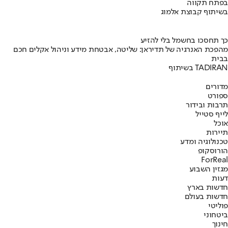
בפתח תקווה
בשיתוף קבוצת אלמוג
כך תחסכו בחשמל בלי להזיע
מהפכת האנרגיה של תדיראן: שליטה, אבטחת מידע וניהול אקלים חכם
בבית
בשיתוף TADIRAN
מדורים
ספורט
תרבות ובידור
לייף סטייל
אוכל
תיירות
טכנולוגיה ומדע
הורוסקופ
ForReal
מגזין השבוע
דעות
חדשות בארץ
חדשות בעולם
פוליטי
ביטחוני
חינוך