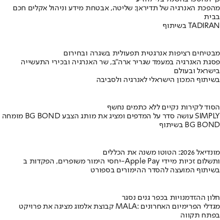
מהפכת האנרגיה של תדיראן: שליטה, אבטחת מידע וניהול אקלים חכם
בבית
בשיתוף TADIRAN
מבטיחים רציפות אנרגטית תפעולית בשגרה ובחירום
פסגת האנרגיה במעמד שגריר ארה"ב, שר האנרגיה ובכירי התעשייה
בישראל ובעולם
בשיתוף המכון הישראלי לאנרגיה ולסביבה
הסוד לקירות נקיים ללא כתמים נחשף
מומחה BG BOND עושה סדר על המדפים ומציג את מותג הצבע SIMPLY
בשיתוף BG BOND
מונדיאל 2026: הטוטו משנה את הכללים
יחסי הימור משופרים, הפקדות ב-Apple Pay ותשלום זכיות מיידי
בשיתוף המועצה להסדר ההימורים בספורט
חלון ההזדמנויות בכפר גנים נסגר
קבוצת אלמוג מציגה את פרויקט MALA: מגדלי הפרימיום האחרונים
בפתח תקווה