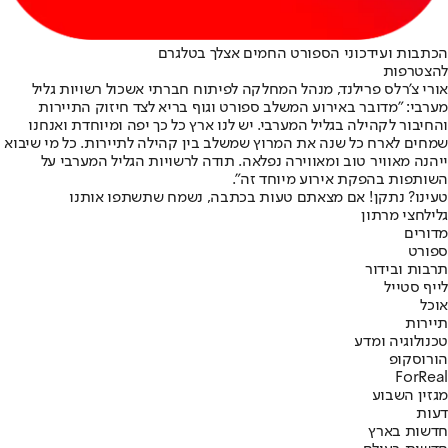
הכתבות ועידכוני הספורט החמים אצלך בטלגרם
להצטרפות
אורי צ'רלס פרילנד, מנהל המחלקה לפיתוח חברתי אשכול רשויות גליל
מערבי: "מדובר באירוע המשלב ספורט וגוף בריא לצד חיזוק התיירות
והחיבור לקהילה בגליל המערבי. יש לנו ארץ כל כך יפה ומיוחדת ואנחנו
שמחים לארח כל שנה את המרוץ שמשלב בין קהילה לתיירות. כל מי שיבוא
ייהנה מאוויר טוב ומאווירה נפלאה. תודה לרשויות הגליל המערבי על
השותפות בהפקת אירוע מיוחד זה".
טעינו? נתקן! אם מצאתם טעות בכתבה, נשמח שתשתפו אותנו
גליל
חצי מרתון
מדורים
ספורט
תרבות ובידור
לייף סטייל
אוכל
תיירות
טכנולוגיה ומדע
הורוסקופ
ForReal
מגזין השבוע
דעות
חדשות בארץ