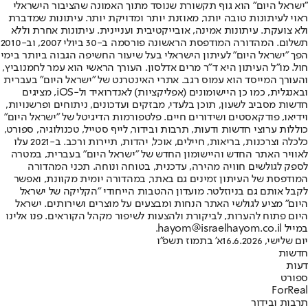
"ישראל היום" הוא גוף תקשורת שנוסד מתוך האמונה שהציבור הישראלי
ראוי לעיתונות טובה יותר, מאוזנת יותר ומדויקת יותר. עיתונות שמדברת
ולא צועקת. עיתונות אמינה, אובייקטיבית ועניינית. עיתונות אחרת וללא
תשלום. המהדורה המודפסת הראשונה פורסמה ב-30 ביולי 2007, וב-2010
הפך "ישראל היום" לעיתון הישראלי בעל שיעור החשיפה הגבוה ביותר בימי
חול. מו"ל העיתון היא ד"ר מרים אדלסון. העורך הראשי הוא עמר לחמנוביץ,
והעורך המייסד הוא עמוס רגב. אתרי האינטרנט של "ישראל היום" בעברית
ובאנגלית, כמו כן היישומונים (אפליקציות) לאנדרואיד ול-iOS, מציגים
חדשות מסביב לשעון, תוכן בלעדי, מבזקים ועדכונים, ניתוחים ופרשנויות,
וידיאו, פודקאסטים ושידורים חיים. פלטפורמות הדיגיטל של "ישראל היום"
כוללות ערוצי חדשות ודעות, תרבות ובידור, לייף סטייל, טכנולוגיה, ספורט,
כלכלה וצרכנות, בריאות, חיילים, אוכל, יהדות, תיירות ורכב. ב-2021 עלו
לאוויר האתר החדש והיישומון החדש של "ישראל היום" בעברית, במטרה
לספק לגולשים חוויה מהירה, עדכנית, בטוחה ונוחה. תכני המהדורה
המודפסת של העיתון זמינים גם באתר, במהדורה יומית מקוונת, ואפשר
לקבל אותם גם בניוזלטר. מועדון ההטבות הייחודי "הקליקה של ישראל
היום" מציע לגולשי האתר הנחות ומבצעים על מוצרים ושירותים. ישראל
היום פתוח להערות, לביקורת ולהצעות לשיפור מקהל הקוראים. פנו אלינו
במייל hayom@israelhayom.co.il.
יום שלישי, 16.6.2026
א' בתמוז תשפ"ו
חדשות
דעות
ספורט
ForReal
תרבות ובידור