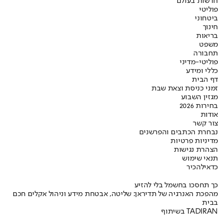
חדשות בעולם
פוליטי
ביטחוני
חינוך
בריאות
משפט
תחבורה
פוליטי-מדיני
כללי ומידע
דף הבית
זמני כניסת וצאת שבת
מגזין השבוע
בחירות 2026
אודות
צור קשר
נבחרת הכתבים והפרשנים
מדיניות פרטיות
הצהרת נגישות
תנאי שימוש
כדאי
להכיר
כך תחסכו בחשמל בלי להזיע
מהפכת האנרגיה של תדיראן: שליטה, אבטחת מידע וניהול אקלים חכם
בבית
בשיתוף TADIRAN