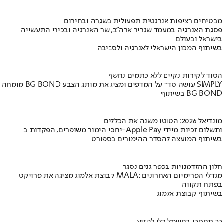
מבטיחים רציפות אנרגטית תפעולית בשגרה ובחירום
פסגת האנרגיה במעמד שגריר ארה"ב, שר האנרגיה ובכירי התעשייה
בישראל ובעולם
בשיתוף המכון הישראלי לאנרגיה ולסביבה
הסוד לקירות נקיים ללא כתמים נחשף
מומחה BG BOND עושה סדר על המדפים ומציג את מותג הצבע SIMPLY
בשיתוף BG BOND
מונדיאל 2026: הטוטו משנה את הכללים
יחסי הימור משופרים, הפקדות ב-Apple Pay ותשלום זכיות מיידי
בשיתוף המועצה להסדר ההימורים בספורט
חלון ההזדמנויות בכפר גנים נסגר
קבוצת אלמוג מציגה את פרויקט MALA: מגדלי הפרימיום האחרונים
בפתח תקווה
בשיתוף קבוצת אלמוג
כך תחסכו בחשמל בלי להזיע