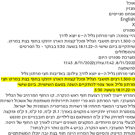
אוכל
מגזין
אנחנו מגייסים
English
X
ספורט
היי צפונה: חצי מרתון גליל ה–6 יוצא לדרך
כ-1,500 רצים תושבי הגליל ומכל קצוות הארץ יוזנקו בחוף בצת במרוץ,
שיתקיים ביום שישי ה-18.11.22 בשעה 5:30 בבוקר • כל הפרטים
והמסלולים
מערכת ספורט היום
8/11/2022, 11:42
,עודכן
8/11/2022, 11:43
0
השמעה
חצי מרתון גליל ה–6 יוצא לדרך, צילום: באדיבות חצי מרתון גליל
כ-1,500 רצים תושבי הגליל ומכל קצוות הארץ יוזנקו בחוף בצת במרוץ חצי
מרתון גליל, אשר צפוי להתקיים השנה בפעם השישית, ביום שישי
ה-18.11.22 בשעה 5:30.
המרוץ ייערך לאורך רצועת חוף ראש הנקרה, קו החוף המרהיב של הגליל
המערבי. חצי המרתון הוא פרי יוזמה תיירותית משותפת של אשכול רשויות
גליל מערבי המאגד תחתיו 18 רשויות בפריפריה הצפונית של ישראל.
במסגרת המרוץ יתקיימו 4 מקצים באורך: 21.1 ק"מ, 10 ק"מ, 5 ק"מ ומקצה
עממי למרחק של 2 ק"מ המותאם גם לילדים, רצים חובבניים וכן מונגש
לבעלי צרכים מיוחדים. המקצים השונים ייערכו לאורך קו החוף של היפה
הגליל המערבי, ראש הנקרה, כביש 4 ולכם נותר רק לבחור!
נקודת הזינוק והסיום של המרוץ הינה חוף בצת ובה יוכלו המשתתפים