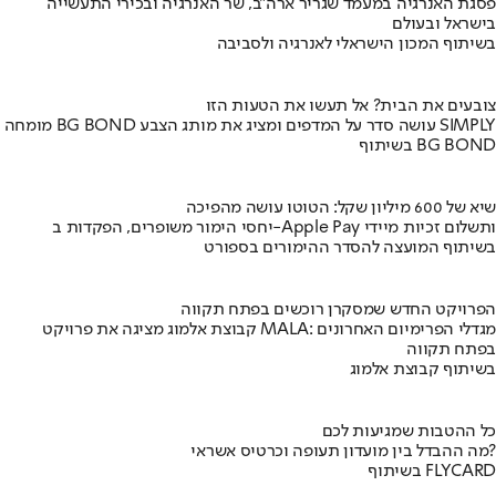
פסגת האנרגיה במעמד שגריר ארה"ב, שר האנרגיה ובכירי התעשייה
בישראל ובעולם
בשיתוף המכון הישראלי לאנרגיה ולסביבה
צובעים את הבית? אל תעשו את הטעות הזו
מומחה BG BOND עושה סדר על המדפים ומציג את מותג הצבע SIMPLY
בשיתוף BG BOND
שיא של 600 מיליון שקל: הטוטו עושה מהפיכה
יחסי הימור משופרים, הפקדות ב-Apple Pay ותשלום זכיות מיידי
בשיתוף המועצה להסדר ההימורים בספורט
הפרויקט החדש שמסקרן רוכשים בפתח תקווה
קבוצת אלמוג מציגה את פרויקט MALA: מגדלי הפרימיום האחרונים
בפתח תקווה
בשיתוף קבוצת אלמוג
כל ההטבות שמגיעות לכם
מה ההבדל בין מועדון תעופה וכרטיס אשראי?
בשיתוף FLYCARD