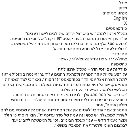
אוכל
מגזין
אנחנו מגייסים
English
X
פודקאסטים
מנכ"ל ארגון לתת: "יש בישראל ילדים שהולכים לישון רעבים"
עו"ד ערן ויינטרוב התארח בפודקאסט "15 דקות" של יוסי הדר, וסיפר:
"כמעט 300 אלף מבוגרים סובלים מאי ביטחון תזונתי • על הממשלה:
"יכולים לעזור, אבל לא מתעדפים את הנושא"
יוסי הדר
13/9/2022, 11:16
,עודכן
13/9/2022, 12:43
0
השמעה
15 דקות עם יוסי הדר - מנכ"ל ארגון לתת
על רקע עליית יוקר המחיה ולקראת החגים עו"ד ערן ויינטרוב מנכ"ל ארגון
לתת התארח אצל יוסי הדר בפודקאסט "15 דקות", ואמר כי לצד הצמיחה
וההייטק, ישראל היא אחת המדינות העניות בעולם והיא ממוקמת במקום
השלישי מלמטה בשיעורי העוני בעולם.
"יש בישראל 400,000 אלף ילדים המצויים באי ביטחון תזונתי חמור,
292,000 מבוגרים הסובלים מאי ביטחון תזונתי ובסה"כ - שניים וחצי
מיליון עניים", אמר.
ויינטרוב אמר עוד כי "לעניים אין את הסתדרות, אנחנו אלה שמסייעים להם
לשרוד, לממשלה יש כסף וזה עניין של סדר עדיפויות". הוא הוסיף כי הולך
ונוצר מעמד חדש – עניי מעמד הביניים, וכי על הממשלה לקבוע יעד
לצמצום העוני ולתעדף את המאבק בנושא".