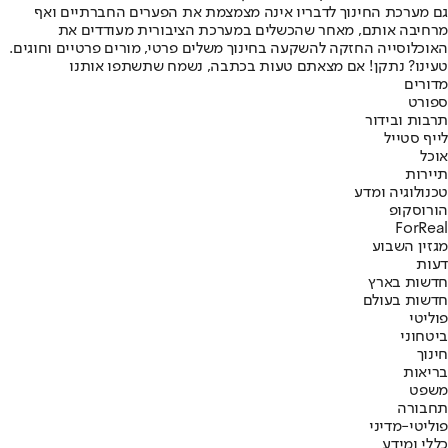
גם מערכת החינוך לדבריו אינה מצמצמת את הפערים החברתיים ואף
מרחיבה אותם, מאחר שהכשלים במערכת הציבורית מעודדים את
האוכלוסייה החזקה להשקעה בחינוך משלים פרטי, מורים פרטיים וחוגים.
טעינו? נתקן! אם מצאתם טעות בכתבה, נשמח שתשתפו אותנו
מדורים
ספורט
תרבות ובידור
לייף סטייל
אוכל
תיירות
טכנולוגיה ומדע
הורוסקופ
ForReal
מגזין השבוע
דעות
חדשות בארץ
חדשות בעולם
פוליטי
ביטחוני
חינוך
בריאות
משפט
תחבורה
פוליטי-מדיני
כללי ומידע