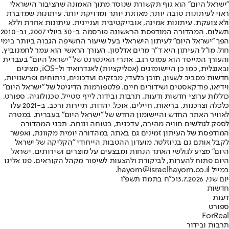
"ישראל היום" הוא גוף תקשורת שנוסד מתוך האמונה שהציבור הישראלי
ראוי לעיתונות טובה יותר, מאוזנת יותר ומדויקת יותר. עיתונות שמדברת
ולא צועקת. עיתונות אמינה, אובייקטיבית ועניינית. עיתונות אחרת וללא
תשלום. המהדורה המודפסת הראשונה פורסמה ב-30 ביולי 2007, וב-2010
הפך "ישראל היום" לעיתון הישראלי בעל שיעור החשיפה הגבוה ביותר בימי
חול. מו"ל העיתון היא ד"ר מרים אדלסון. העורך הראשי הוא עמר לחמנוביץ,
והעורך המייסד הוא עמוס רגב. אתרי האינטרנט של "ישראל היום" בעברית
ובאנגלית, כמו כן היישומונים (אפליקציות) לאנדרואיד ול-iOS, מציגים
חדשות מסביב לשעון, תוכן בלעדי, מבזקים ועדכונים, ניתוחים ופרשנויות,
וידיאו, פודקאסטים ושידורים חיים. פלטפורמות הדיגיטל של "ישראל היום"
כוללות ערוצי חדשות ודעות, תרבות ובידור, לייף סטייל, טכנולוגיה, ספורט,
כלכלה וצרכנות, בריאות, חיילים, אוכל, יהדות, תיירות ורכב. ב-2021 עלו
לאוויר האתר החדש והיישומון החדש של "ישראל היום" בעברית, במטרה
לספק לגולשים חוויה מהירה, עדכנית, בטוחה ונוחה. תכני המהדורה
המודפסת של העיתון זמינים גם באתר, במהדורה יומית מקוונת, ואפשר
לקבל אותם גם בניוזלטר. מועדון ההטבות הייחודי "הקליקה של ישראל
היום" מציע לגולשי האתר הנחות ומבצעים על מוצרים ושירותים. ישראל
היום פתוח להערות, לביקורת ולהצעות לשיפור מקהל הקוראים. פנו אלינו
במייל hayom@israelhayom.co.il.
יום שני, 13.7.2026
כ"ח בתמוז תשפ"ו
חדשות
דעות
ספורט
ForReal
תרבות ובידור