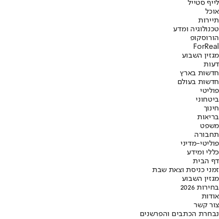
לייף סטייל
אוכל
תיירות
טכנולוגיה ומדע
הורוסקופ
ForReal
מגזין השבוע
דעות
חדשות בארץ
חדשות בעולם
פוליטי
ביטחוני
חינוך
בריאות
משפט
תחבורה
פוליטי-מדיני
כללי ומידע
דף הבית
זמני כניסת וצאת שבת
מגזין השבוע
בחירות 2026
אודות
צור קשר
נבחרת הכתבים והפרשנים