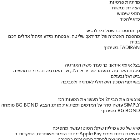
מדיניות פרטיות
הצהרת נגישות
תנאי שימוש
כדאי
להכיר
כך תחסכו בחשמל בלי להזיע
מהפכת האנרגיה של תדיראן: שליטה, אבטחת מידע וניהול אקלים חכם
בבית
בשיתוף TADIRAN
בצל איומי איראן: כך נערך משק האנרגיה
פסגת האנרגיה במעמד שגריר ארה"ב, שר האנרגיה ובכירי התעשייה
בישראל ובעולם
בשיתוף המכון הישראלי לאנרגיה ולסביבה
צובעים את הבית? אל תעשו את הטעות הזו
מומחה BG BOND עושה סדר על המדפים ומציג את מותג הצבע SIMPLY
בשיתוף BG BOND
שיא של 600 מיליון שקל: הטוטו עושה מהפיכה
יחסי הימור משופרים, הפקדות ב-Apple Pay ותשלום זכיות מיידי
בשיתוף המועצה להסדר ההימורים בספורט