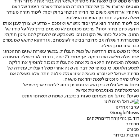
מדרש ממשיכים לשאת את מסורת ישראל ולהעביר אותה מדור לדור.
מעטים יערערו על כך שלימוד התורה הוא אחד מערכי היסוד של העם
היהודי. אך דווקא משום כך, הדיון הנוכחי בחוק יסוד: לימוד תורה מעורר
שאלה עמוקה יותר מן הוויכוח הפוליטי.
אם לימוד התורה הוא ערך יסוד מושרש ומוסכם - מדוע יש צורך לעגן אותו
דווקא כיום בחוק יסוד? ערכים מכוננים לא נשענים בדרך כלל על כוחו של
החוק, אלא על כוחו של הקונצנזוס. כשמבקשים להעניק להם עיגון חוקתי,
מתעוררת השאלה אם מדובר בביטוי לעוצמתם, או דווקא לחשש שמעמדם
כבר אינו מובן מאליו.
אולי זו משמעותו החדשה של משל העגלות. במשך עשרות שנים התווכחנו
איזו עגלה מלאה ואיזו ריקה. אך אחרי 70 שנה, זו כבר לא השאלה החשובה.
השאלה האמיתית היא אם כל אחת מהעגלות מוכנה להוסיף את חלקה
למסע הלאומי. כי בסופו של דבר, 70 שנה אחרי משל העגלות, עתידה של
מדינת ישראל לא יוכרע בשאלה איזו עגלה מלאה יותר, אלא בשאלה אם
כולנו נהיה מוכנים לשאת יחד את משאה.
פרופ' אריאל פלדשטיין הוא היסטוריון בחוג ללימודי ארץ ישראל
וארכיאולוגיה באוניברסיטת אריאל
טעינו? נתקן! אם מצאתם טעות בכתבה, נשמח שתשתפו אותנו
עקבו אחרינו
G
o
o
g
l
e
News
דוד בן גוריון
החרדים
חילונים
מדורים
ספורט
תרבות ובידור