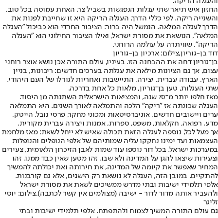
והעגלה הריקה.
החזון איש תיאר שתי עגלות הנפגשות בשביל צר. האחת עמוסה בכל טוב,
והשנייה ריקה. לפי כללי הדרך, העגלה הריקה היא זו שחייבת לפנות את
הדרך לעגלה המלאה. הנמשל היה ברור: הציבור החרדי הוא כביכול "העגלה
המלאה", הנושאת את מסורת ישראל, ואילו הציבור החילוני הוא "העגלה
הריקה", שוויתרה על עולמה הרוחני.
דוד בן-גוריון,צילום: ארכיון בן-גוריון
בן־גוריון דחה את ההבחנה הזו. בעיניו, עולם התורה אכן נושא אוצר רוחני
עצום, אך גם הציונות מילאה את עגלתה בערכים חדשים: ריבונות, בניין
הארץ, עבודה עברית, יצירה, התיישבות ואחריות לגורלו של העם היהודי.
שתי העגלות, טען בן־גוריון, מלאות כל אחת בדרכה.
מאז חלפו יותר מ־70 שנה, והמציאות הישראלית השתנתה מן היסוד.
העגלה שכונתה אז "ריקה" הלכה והתמלאה לאורך השנים. היא התמלאה
ערים ויישובים חדשים, אוניברסיטאות ומכוני מחקר, פרסי נובל, הייטק,
מדע, רפואה, חקלאות, משפט, ספרות, אמנות ויצירה עברית מקורית.
אך מעל לכל, נוספה לעגלה הזאת תכולה שאיש לא ייחל לשאת: מאז מלחמת
העצמאות ועד ימינו נחקקו עליה שמותיהם של אלפי הנופלים והנופלות
במערכות ישראל. בכל דור נוספו עוד שמות לאבן הזיכרון הלאומית, צעירים
וצעירות שיצאו להגן על המדינה ולא שבו. זהו מטען שאין כבד ממנו. זהו
המחיר שאפשר את קיומה של המדינה, את חירותה ואת יכולתה להמשיך
להתקיים. במובן הזה, העגלה לא נושאת רק הישגים, אלא גם קורבנות.
אלפי תלמידי ישיבות ובתי מדרש ממשיכים לשאת את מסורת ישראל
ולהעביר אותה מדור לדור - ישיבה (מצולמים אין קשר לכתבה),צילום: יוסי
זליגר
גם עולם התורה המשיך לצמוח ולהתפתח. אלפי תלמידי ישיבות ובתי