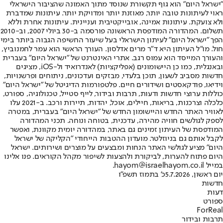
"ישראל היום" הוא גוף תקשורת שנוסד מתוך האמונה שהציבור הישראלי
ראוי לעיתונות טובה יותר, מאוזנת יותר ומדויקת יותר. עיתונות שמדברת
ולא צועקת. עיתונות אמינה, אובייקטיבית ועניינית. עיתונות אחרת וללא
תשלום. המהדורה המודפסת הראשונה פורסמה ב-30 ביולי 2007, וב-2010
הפך "ישראל היום" לעיתון הישראלי בעל שיעור החשיפה הגבוה ביותר בימי
חול. מו"ל העיתון היא ד"ר מרים אדלסון. העורך הראשי הוא עמר לחמנוביץ,
והעורך המייסד הוא עמוס רגב. אתרי האינטרנט של "ישראל היום" בעברית
ובאנגלית, כמו כן היישומונים (אפליקציות) לאנדרואיד ול-iOS, מציגים
חדשות מסביב לשעון, תוכן בלעדי, מבזקים ועדכונים, ניתוחים ופרשנויות,
וידיאו, פודקאסטים ושידורים חיים. פלטפורמות הדיגיטל של "ישראל היום"
כוללות ערוצי חדשות ודעות, תרבות ובידור, לייף סטייל, טכנולוגיה, ספורט,
כלכלה וצרכנות, בריאות, חיילים, אוכל, יהדות, תיירות ורכב. ב-2021 עלו
לאוויר האתר החדש והיישומון החדש של "ישראל היום" בעברית, במטרה
לספק לגולשים חוויה מהירה, עדכנית, בטוחה ונוחה. תכני המהדורה
המודפסת של העיתון זמינים גם באתר, במהדורה יומית מקוונת, ואפשר
לקבל אותם גם בניוזלטר. מועדון ההטבות הייחודי "הקליקה של ישראל
היום" מציע לגולשי האתר הנחות ומבצעים על מוצרים ושירותים. ישראל
היום פתוח להערות, לביקורת ולהצעות לשיפור מקהל הקוראים. פנו אלינו
במייל hayom@israelhayom.co.il.
יום ראשון, 5.7.2026
כ' בתמוז תשפ"ו
חדשות
דעות
ספורט
ForReal
תרבות ובידור