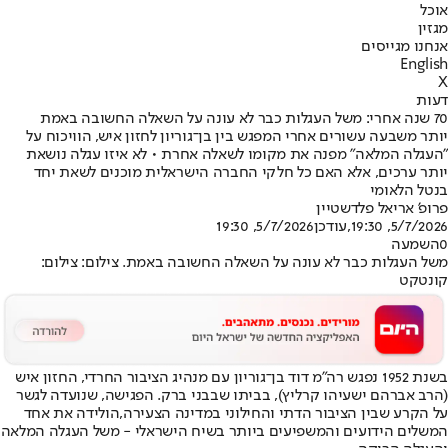
אוכל
מגזין
אנחנו מגייסים
English
X
דעות
70 שנה אחרי: משל העגלות כבר לא עונה על השאלה החשובה באמת
יותר משבעה עשורים אחרי המפגש בין בן־גוריון לחזון איש, הוויכוח על
"העגלה המלאה" מפנה את מקומו לשאלה אחרת • לא איזו עגלה נושאת
יותר ערכים, אלא האם כל חלקי החברה הישראלית מוכנים לשאת יחד
בנטל הלאומי
פרופ' אריאל פלדשטיין
5/7/2026, 19:30
,עודכן
5/7/2026, 19:30
0
השמעה
משל העגלות כבר לא עונה על השאלה החשובה באמת. צילום: צילום:
קונטקט
בשנת 1952 נפגש רה"מ דוד בן־גוריון עם מנהיג הציבור החרדי, החזון איש
(הרב אברהם ישעיהו קרליץ), בביתו שבבני ברק. הפגישה, שנועדה לגשר
על הקרע שבין הציבור הדתי והחילוני במדינה הצעירה,
הולידה את אחד
המשלים הידועים והמשפיעים ביותר בשיח הישראלי - משל העגלה המלאה