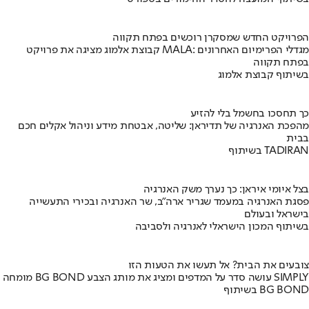
הפרויקט החדש שמסקרן רוכשים בפתח תקווה
קבוצת אלמוג מציגה את פרויקט MALA: מגדלי הפרימיום האחרונים
בפתח תקווה
בשיתוף קבוצת אלמוג
כך תחסכו בחשמל בלי להזיע
מהפכת האנרגיה של תדיראן: שליטה, אבטחת מידע וניהול אקלים חכם
בבית
בשיתוף TADIRAN
בצל איומי איראן: כך נערך משק האנרגיה
פסגת האנרגיה במעמד שגריר ארה"ב, שר האנרגיה ובכירי התעשייה
בישראל ובעולם
בשיתוף המכון הישראלי לאנרגיה ולסביבה
צובעים את הבית? אל תעשו את הטעות הזו
מומחה BG BOND עושה סדר על המדפים ומציג את מותג הצבע SIMPLY
בשיתוף BG BOND