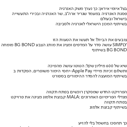
בצל איומי איראן: כך נערך משק האנרגיה
פסגת האנרגיה במעמד שגריר ארה"ב, שר האנרגיה ובכירי התעשייה
בישראל ובעולם
בשיתוף המכון הישראלי לאנרגיה ולסביבה
צובעים את הבית? אל תעשו את הטעות הזו
מומחה BG BOND עושה סדר על המדפים ומציג את מותג הצבע SIMPLY
בשיתוף BG BOND
שיא של 600 מיליון שקל: הטוטו עושה מהפיכה
יחסי הימור משופרים, הפקדות ב-Apple Pay ותשלום זכיות מיידי
בשיתוף המועצה להסדר ההימורים בספורט
הפרויקט החדש שמסקרן רוכשים בפתח תקווה
קבוצת אלמוג מציגה את פרויקט MALA: מגדלי הפרימיום האחרונים
בפתח תקווה
בשיתוף קבוצת אלמוג
כך תחסכו בחשמל בלי להזיע