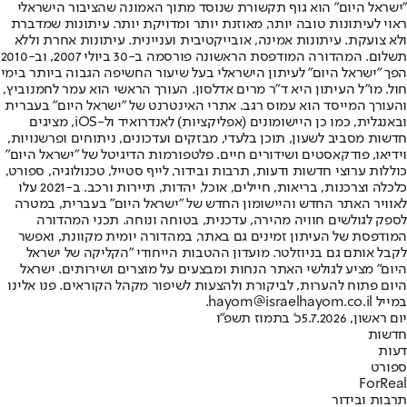
"ישראל היום" הוא גוף תקשורת שנוסד מתוך האמונה שהציבור הישראלי
ראוי לעיתונות טובה יותר, מאוזנת יותר ומדויקת יותר. עיתונות שמדברת
ולא צועקת. עיתונות אמינה, אובייקטיבית ועניינית. עיתונות אחרת וללא
תשלום. המהדורה המודפסת הראשונה פורסמה ב-30 ביולי 2007, וב-2010
הפך "ישראל היום" לעיתון הישראלי בעל שיעור החשיפה הגבוה ביותר בימי
חול. מו"ל העיתון היא ד"ר מרים אדלסון. העורך הראשי הוא עמר לחמנוביץ,
והעורך המייסד הוא עמוס רגב. אתרי האינטרנט של "ישראל היום" בעברית
ובאנגלית, כמו כן היישומונים (אפליקציות) לאנדרואיד ול-iOS, מציגים
חדשות מסביב לשעון, תוכן בלעדי, מבזקים ועדכונים, ניתוחים ופרשנויות,
וידיאו, פודקאסטים ושידורים חיים. פלטפורמות הדיגיטל של "ישראל היום"
כוללות ערוצי חדשות ודעות, תרבות ובידור, לייף סטייל, טכנולוגיה, ספורט,
כלכלה וצרכנות, בריאות, חיילים, אוכל, יהדות, תיירות ורכב. ב-2021 עלו
לאוויר האתר החדש והיישומון החדש של "ישראל היום" בעברית, במטרה
לספק לגולשים חוויה מהירה, עדכנית, בטוחה ונוחה. תכני המהדורה
המודפסת של העיתון זמינים גם באתר, במהדורה יומית מקוונת, ואפשר
לקבל אותם גם בניוזלטר. מועדון ההטבות הייחודי "הקליקה של ישראל
היום" מציע לגולשי האתר הנחות ומבצעים על מוצרים ושירותים. ישראל
היום פתוח להערות, לביקורת ולהצעות לשיפור מקהל הקוראים. פנו אלינו
במייל hayom@israelhayom.co.il.
יום ראשון, 5.7.2026
כ' בתמוז תשפ"ו
חדשות
דעות
ספורט
ForReal
תרבות ובידור