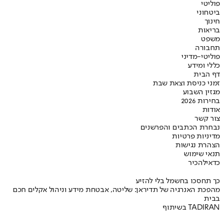
פוליטי
ביטחוני
חינוך
בריאות
משפט
תחבורה
פוליטי-מדיני
כללי ומידע
דף הבית
זמני כניסת וצאת שבת
מגזין השבוע
בחירות 2026
אודות
צור קשר
נבחרת הכתבים והפרשנים
מדיניות פרטיות
הצהרת נגישות
תנאי שימוש
כדאי
להכיר
כך תחסכו בחשמל בלי להזיע
מהפכת האנרגיה של תדיראן: שליטה, אבטחת מידע וניהול אקלים חכם
בבית
בשיתוף TADIRAN