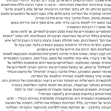
אלא שעבור הפוליטיקאים הישראלים, עבור רוב הציבור היהודי ובמיוחד
עבור מהדורות החדשות המרכזיות - נראה כי מקרי הרצח הללו מתרחשים
ביקום מרוחק וזר. לא בתוך המדינה הריבונית ישראל, אלא ב"מערב פרוע"
דמיוני שחוקיה של המדינה אינם חלים עליו, ושבו דמם של התושבים נתפס
כסמוק פחות, כאילו מדובר בחיי אדם מדרגה שנייה.
גבר נמצא ירוי למוות ברכבו בדיר חנא, אדם נוסף נרצח ביריות באום
אל-פחם // דוברות המשטרה
המספרים המצמררים של שנת 2026 זועקים לשמיים, אך נדמה שהם
נבלעים בחלל הריק של האדישות הציבורית והפוליטית. לפי נתוני "יוזמות
אברהם" המעודכנים, מאז תחילת השנה נרצחו בחברה הערבית 147 איש.
המצב החריף והידרדר דרמטית בשבוע האחרון בלבד, שבו גבה גל
האלימות חסר הרסן את חייהם של 12 איש נוספים.
זהו קצב רצחני, שאינו מזכיר מדינה דמוקרטית מתוקנת המבקשת לשמור
על סדר ציבורי, אלא אזור מלחמה של ממש. ובכל זאת, התגובה הממסדית
נותרת קפואה ומנותקת. הפוליטיקאים מפריחים סיסמאות חלולות על
"משילות" וביטחון, אך בפועל מפקירים את הרחוב הערבי לחסדיהם של
ארגוני הפשע המאורגן, כאילו מדובר בבעיה "פנימית" של מיעוט מבודד
שאינו שייך באמת למארג האזרחי והלאומי של המדינה.
לתקשורת הישראלית יש תפקיד מכריע בייצור ובתחזוקה של הניתוק הזה.
נתונים במחקר שביצעתי, הבוחן את דפוסי סיקור האלימות בחברה
הערבית, חושפים מציאות עגומה ומעוררת מחשבה: יותר מ־90%
מהדיווחים בחדשות מאופיינים ב"מסגור אפיזודי".
המשמעות המעשית היא שהתקשורת מתמקדת באירוע הבודד - הדם
הניגר על המדרכה, צליל הסירנות המפלח את הלילה, דמותה של האישה
הבוכה בחיג'אב - אך מנתקת אותו לחלוטין מההקשר החברתי, הפוליטי