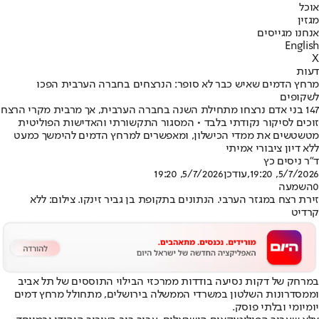
אוכל
מגזין
אנחנו מגייסים
English
X
דעות
מרחץ הדמים שאיש כבר לא סופר: הנרצחים בחברה הערבית הפכו
לשקופים
147 בני אדם נרצחו מתחילת השנה בחברה הערבית, אך מרבית מקרי הרצח
זוכים לסיקור נקודתי בלבד • המסגור התקשורתי והאדישות הפוליטית
מטשטשים את ממדי הכישלון, ומאפשרים למרחץ הדמים להימשך כמעט
ללא דיון ציבורי אמיתי
ד"ר ניסים כץ
5/7/2026, 19:20
,עודכן
5/7/2026, 19:20
0
השמעה
זירת רצח במגזר הערבי. הנתונים בתקופת בן גביר זינקו. צילום: ללא
קרדיט
במרחק של דקות נסיעה בודדות ממרכזי הבילוי התוססים של תל אביב
וממסדרונות השלטון במשרדי הממשלה בירושלים, מתחולל מרחץ דמים
יומיומי ובלתי פוסק.