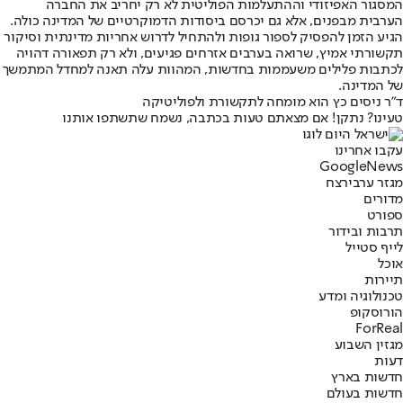
המסגור האפיזודי וההתעלמות הפוליטית לא רק יחריב את החברה
הערבית מבפנים, אלא גם יכרסם ביסודות הדמוקרטיים של המדינה כולה.
הגיע הזמן להפסיק לספור גופות ולהתחיל לדרוש אחריות מדינתית וסיקור
תקשורתי אמיץ, שרואה בערבים אזרחים פגיעים, ולא רק תפאורה דהויה
לכתבות פלילים משעממות בחדשות, המהוות עלה תאנה למחדל המתמשך
של המדינה.
ד"ר ניסים כץ הוא מומחה לתקשורת ולפוליטיקה
טעינו? נתקן! אם מצאתם טעות בכתבה, נשמח שתשתפו אותנו
עקבו אחרינו
G
o
o
g
l
e
News
מגזר ערבי
רצח
מדורים
ספורט
תרבות ובידור
לייף סטייל
אוכל
תיירות
טכנולוגיה ומדע
הורוסקופ
ForReal
מגזין השבוע
דעות
חדשות בארץ
חדשות בעולם