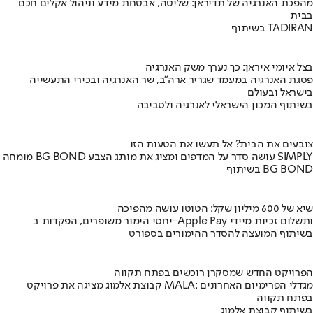
מהפכת האנרגיה של תדיראן: שליטה, אבטחת מידע וניהול אקלים חכם
בבית
בשיתוף TADIRAN
בצל איומי איראן: כך נערך משק האנרגיה
פסגת האנרגיה במעמד שגריר ארה"ב, שר האנרגיה ובכירי התעשייה
בישראל ובעולם
בשיתוף המכון הישראלי לאנרגיה ולסביבה
צובעים את הבית? אל תעשו את הטעות הזו
מומחה BG BOND עושה סדר על המדפים ומציג את מותג הצבע SIMPLY
בשיתוף BG BOND
שיא של 600 מיליון שקל: הטוטו עושה מהפיכה
יחסי הימור משופרים, הפקדות ב-Apple Pay ותשלום זכיות מיידי
בשיתוף המועצה להסדר ההימורים בספורט
הפרויקט החדש שמסקרן רוכשים בפתח תקווה
קבוצת אלמוג מציגה את פרויקט MALA: מגדלי הפרימיום האחרונים
בפתח תקווה
בשיתוף קבוצת אלמוג