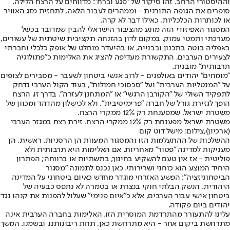
וההיסטורי הרחב. זהו סיקור של "פגע וברח": מדווחים על הרצח הלילה,
סופרים את הגופה התורנית - וממהרים לעבור הלאה, לתחזית מזג האוויר
או לכותרות הכלכליות, כאילו דבר לא קרה.
המסגור האפיזודי הזה מונע מהציבור הישראלי להבין שמדובר בכשל
מערכתי ותמטי עמוק. במקום לדון בהזנחה תקציבית שיטתית של עשורים,
באפליה בוטה בתכנון ובבנייה, או בהיעדר מוחלט של אופק כלכלי וחברתי
לצעירים הערבים, התקשורת מעדיפה להציג את האלימות כ"פתולוגיה
תרבותית" מובנית.
"מומחים" יהודים באולפנים - לרוב אנשי ביטחון לשעבר - מסבירים לצופים
על "המנטליות הערבית" ועל "סכסוכי חמולות", בעוד הקול הערבי נדחק
לתפקיד השולי של "הקורבן הרגשי" או "המתחנן לעזרה". בדרך זו, הרצח
הופך לגזירת גורל של חברה "פרימיטיבית", ולא לכישלון מהדהד ומכוון של
משטרת ישראל, שמפענחת רק 12% ממקרי הרצח.
משטרת ישראל מפענחת רק 12% ממקרי הרצח. זירת רצח במגזר הערבי
(ארכיון),צילום: מישל דוט קום
ההשלכות של ההתעלמות הזו והמסגור המעוות הן הרסניות. ראשית, הן
מעניקות למדינה "פטור" מאחריות. אם האלימות היא תרבותית ולא
פוליטית - אז אין טעם להשקיע בחינוך, בתשתיות או ברווחה; הפתרון
היחיד המוצע הוא כוחני ושרירותי. כאן נכנס לתמונה "מסגור
הביטחוניזציה": הפשע האזרחי מוגדר מחדש כאיום ביטחוני על המדינה
היהודית. הנשק הבלתי חוקי בנצרת או בטמרה לא נתפס כבעיה של
ביטחון אישי עבור הערבים, אלא כ"איום פנימי" שעלול להפנות את קנהו נגד
יהודים ביום פקודה.
עלינו להתעורר מהתרדמת המוסרית הזו. האלימות בחברה הערבית אינה
מתרחשת ביקום אחר - היא מתרחשת כאן, תחת ריבונותנו, ובשמנו. המשך