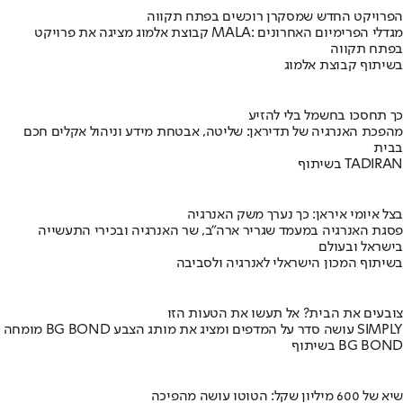
הפרויקט החדש שמסקרן רוכשים בפתח תקווה
קבוצת אלמוג מציגה את פרויקט MALA: מגדלי הפרימיום האחרונים
בפתח תקווה
בשיתוף קבוצת אלמוג
כך תחסכו בחשמל בלי להזיע
מהפכת האנרגיה של תדיראן: שליטה, אבטחת מידע וניהול אקלים חכם
בבית
בשיתוף TADIRAN
בצל איומי איראן: כך נערך משק האנרגיה
פסגת האנרגיה במעמד שגריר ארה"ב, שר האנרגיה ובכירי התעשייה
בישראל ובעולם
בשיתוף המכון הישראלי לאנרגיה ולסביבה
צובעים את הבית? אל תעשו את הטעות הזו
מומחה BG BOND עושה סדר על המדפים ומציג את מותג הצבע SIMPLY
בשיתוף BG BOND
שיא של 600 מיליון שקל: הטוטו עושה מהפיכה