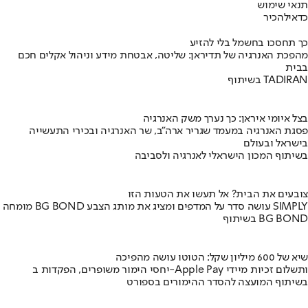
תנאי שימוש
כדאי
להכיר
כך תחסכו בחשמל בלי להזיע
מהפכת האנרגיה של תדיראן: שליטה, אבטחת מידע וניהול אקלים חכם
בבית
בשיתוף TADIRAN
בצל איומי איראן: כך נערך משק האנרגיה
פסגת האנרגיה במעמד שגריר ארה"ב, שר האנרגיה ובכירי התעשייה
בישראל ובעולם
בשיתוף המכון הישראלי לאנרגיה ולסביבה
צובעים את הבית? אל תעשו את הטעות הזו
מומחה BG BOND עושה סדר על המדפים ומציג את מותג הצבע SIMPLY
בשיתוף BG BOND
שיא של 600 מיליון שקל: הטוטו עושה מהפיכה
יחסי הימור משופרים, הפקדות ב-Apple Pay ותשלום זכיות מיידי
בשיתוף המועצה להסדר ההימורים בספורט