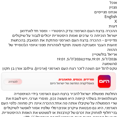
אוכל
מגזין
אנחנו מגייסים
English
X
דעות
ההכרה ברצח העם הארמני: צדק היסטורי - ומסר חד לארדואן
ישראל הוכיחה כי ערכים ואמת היסטורית יכולים לגבור על שיקולים
מדיניים • ההכרה ברצח העם הארמני מחזקת את המאבק בהכחשת
זוועות העבר ומעניקה משנה תוקף לאזהרות מפני איומי הג'נוסייד של
ההווה
אריאל בולשטיין
5/7/2026, 19:01
,עודכן
5/7/2026, 19:01
0
השמעה
טקס לרגל יום השנה לזכר רצח העם הארמני (ארכיון). צילום: אורן בן חקון
החלטת ממשלת ישראל להכיר ברצח העם הארמני בידי האימפריה
העות'מאנית בשלהי קיומה היא מעשה נכון, מוסרי וערכי, ויש לשבח את
שרי הממשלה על שקיבלו אותה פה אחד.
ההכרה אינה רק מחווה כלפי העם
הארמני, היא גם מבטאת עיקרון אוניברסלי שלפיו אסור לאפשר לשיקולים
בני־חלוף למחוק את זכרם של קורבנות או לטשטש את האמת ההיסטורית.