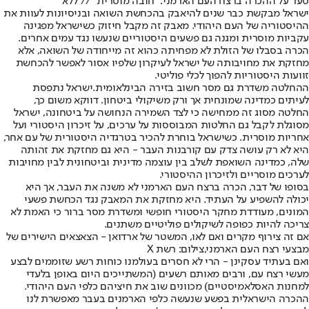
סער על ההכרה ברצח העם הארמני: "חובה מוסרית" // ללא
ישראל מבקשת כבר שנים להיאבק בהכחשת השואה ובניסיונות לעוות את
ההיסטוריה של העם היהודי. מאבק זה מקבל חיזוק כשישראל מפגינה
עקביות מוסרית ומגנה גם פשעים היסטוריים שנעשו נגד עמים אחרים.
הכרה בסבלו של הזולת לא מפחיתה כהוא זה מייחודה של השואה, אלא
מחזקת את מחויבותה של ישראל לעיקרון שלפיו אסור לאפשר להכחשת
זוועות היסטוריות להפוך לכלי פוליטי.
ההחלטה משדרת גם מסר חשוב בזירה הבינלאומית.
ישראל נתפסת
לעיתים כמדינה שמונחית אך ורק משיקולי ביטחון. דווקא משום כך,
החלטה מסוג זה ממחישה כי לצד השמירה הנחושה על ביטחונה, ישראל
מסוגלת לקבל גם החלטות המבוססות על ערכים, על זיכרון היסטורי ועל
אחריות מוסרית. כשישראל בוחרת להכיר בטרגדיה היסטורית של עם אחר,
היא לא רק עושה צדק עם קורבנות העבר - היא גם מחזקת את זהותה
שלה, כמדינה השואפת לשלב בין עוצמה מדינית וביטחונית לבין מחויבות
לערכים מוסריים ולזיכרון ההיסטורי.
בסופו של דבר, הכרה ברצח העם הארמני לא משנה את העבר, אך היא
יכולה להשפיע על העתיד. היא מחזקת את המאבק נגד הכחשת פשעי
המונים, מעודדת מחקר היסטורי חופשי ומשדרת מסר ברור כי האמת לא
צריכה להיות כפופה לשיקולים פוליטיים משתנים.
אם זה צירוף מקרים ואם לאו, המשטר של ארדואן - הצאצאים הישירים של
מבצעי רצח העם הארמני,צילום: רשת X
ואם בעתיד עסקינן - הרי לא חסרים בעולמנו כוחות רשע שזוממים לבצע
מעשי רצח עם, ורבים מאותם רשעים (המשתייכים היום באופן בלעדי
למחנות האסלאמיסטיים) מכוונים שוב את חיציהם כלפי העם היהודי.
ההכרה הישראלית בפשע שנעשה כלפי הארמנים בעבר מאפשרת לנו