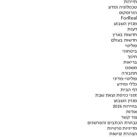
תיירות
טכנולוגיה ומדע
הורוסקופ
ForReal
מגזין השבוע
דעות
חדשות בארץ
חדשות בעולם
פוליטי
ביטחוני
חינוך
בריאות
משפט
תחבורה
פוליטי-מדיני
כללי ומידע
דף הבית
זמני כניסת וצאת שבת
מגזין השבוע
בחירות 2026
אודות
צור קשר
נבחרת הכתבים והפרשנים
מדיניות פרטיות
הצהרת נגישות