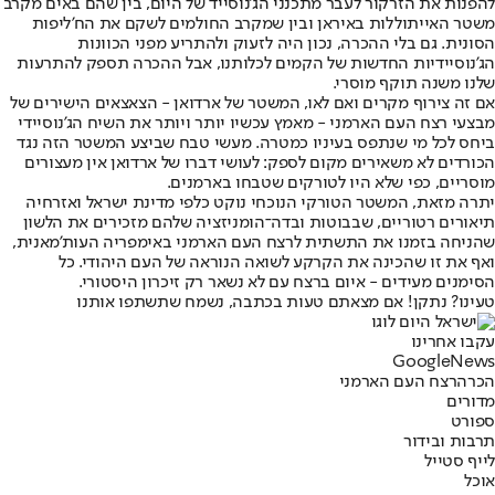
להפנות את הזרקור לעבר מתכנני הג'נוסייד של היום, בין שהם באים מקרב
משטר האייתוללות באיראן ובין שמקרב החולמים לשקם את הח'ליפות
הסונית. גם בלי ההכרה, נכון היה לזעוק ולהתריע מפני הכוונות
הג'נוסיידיות החדשות של הקמים לכלותנו, אבל ההכרה תספק להתרעות
שלנו משנה תוקף מוסרי.
אם זה צירוף מקרים ואם לאו, המשטר של ארדואן - הצאצאים הישירים של
מבצעי רצח העם הארמני - מאמץ עכשיו יותר ויותר את השיח הג'נוסיידי
ביחס לכל מי שנתפס בעיניו כמטרה. מעשי טבח שביצע המשטר הזה נגד
הכורדים לא משאירים מקום לספק: לעושי דברו של ארדואן אין מעצורים
מוסריים, כפי שלא היו לטורקים שטבחו בארמנים.
יתרה מזאת, המשטר הטורקי הנוכחי נוקט כלפי מדינת ישראל ואזרחיה
תיאורים רטוריים, שבבוטות ובדה־הומניזציה שלהם מזכירים את הלשון
שהניחה בזמנו את התשתית לרצח העם הארמני באימפריה העות'מאנית,
ואף את זו שהכינה את הקרקע לשואה הנוראה של העם היהודי. כל
הסימנים מעידים - איום ברצח עם לא נשאר רק זיכרון היסטורי.
טעינו? נתקן! אם מצאתם טעות בכתבה, נשמח שתשתפו אותנו
עקבו אחרינו
G
o
o
g
l
e
News
הכרה
רצח העם הארמני
מדורים
ספורט
תרבות ובידור
לייף סטייל
אוכל