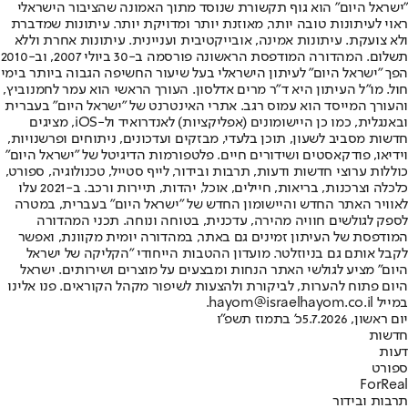
"ישראל היום" הוא גוף תקשורת שנוסד מתוך האמונה שהציבור הישראלי
ראוי לעיתונות טובה יותר, מאוזנת יותר ומדויקת יותר. עיתונות שמדברת
ולא צועקת. עיתונות אמינה, אובייקטיבית ועניינית. עיתונות אחרת וללא
תשלום. המהדורה המודפסת הראשונה פורסמה ב-30 ביולי 2007, וב-2010
הפך "ישראל היום" לעיתון הישראלי בעל שיעור החשיפה הגבוה ביותר בימי
חול. מו"ל העיתון היא ד"ר מרים אדלסון. העורך הראשי הוא עמר לחמנוביץ,
והעורך המייסד הוא עמוס רגב. אתרי האינטרנט של "ישראל היום" בעברית
ובאנגלית, כמו כן היישומונים (אפליקציות) לאנדרואיד ול-iOS, מציגים
חדשות מסביב לשעון, תוכן בלעדי, מבזקים ועדכונים, ניתוחים ופרשנויות,
וידיאו, פודקאסטים ושידורים חיים. פלטפורמות הדיגיטל של "ישראל היום"
כוללות ערוצי חדשות ודעות, תרבות ובידור, לייף סטייל, טכנולוגיה, ספורט,
כלכלה וצרכנות, בריאות, חיילים, אוכל, יהדות, תיירות ורכב. ב-2021 עלו
לאוויר האתר החדש והיישומון החדש של "ישראל היום" בעברית, במטרה
לספק לגולשים חוויה מהירה, עדכנית, בטוחה ונוחה. תכני המהדורה
המודפסת של העיתון זמינים גם באתר, במהדורה יומית מקוונת, ואפשר
לקבל אותם גם בניוזלטר. מועדון ההטבות הייחודי "הקליקה של ישראל
היום" מציע לגולשי האתר הנחות ומבצעים על מוצרים ושירותים. ישראל
היום פתוח להערות, לביקורת ולהצעות לשיפור מקהל הקוראים. פנו אלינו
במייל hayom@israelhayom.co.il.
יום ראשון, 5.7.2026
כ' בתמוז תשפ"ו
חדשות
דעות
ספורט
ForReal
תרבות ובידור